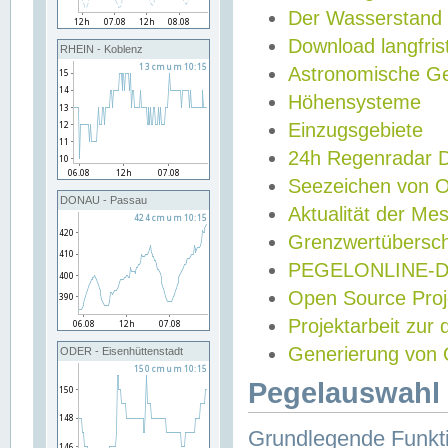
Der Wasserstand
Download langfris
RHEIN - Koblenz
Astronomische Gez
Höhensysteme
Einzugsgebiete
24h Regenradar
Seezeichen von 
DONAU - Passau
Aktualität der Me
Grenzwertübersch
PEGELONLINE-Di
Open Source Projek
Projektarbeit zur
Generierung von 
ODER - Eisenhüttenstadt
Pegelauswahl 
Grundlegende Funkti