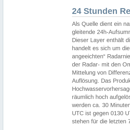
24 Stunden R
Als Quelle dient ein n
gleitende 24h-Aufsum
Dieser Layer enthält
handelt es sich um di
angeeichten“ Radarnie
der Radar- mit den O
Mittelung von Differe
Auflösung. Das Produk
Hochwasservorhersagez
räumlich hoch aufgelö
werden ca. 30 Minuten
UTC ist gegen 0130 UTC
stehen für die letzten