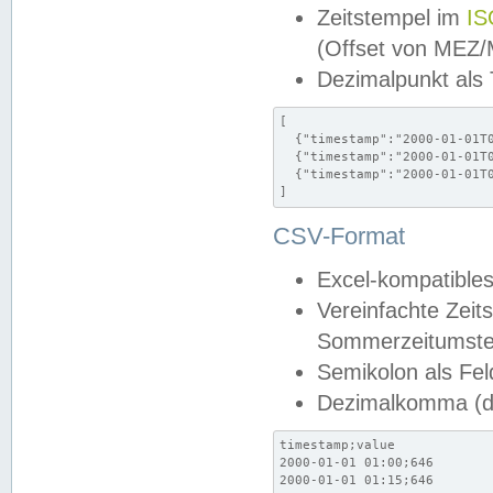
Zeitstempel im
IS
(Offset von MEZ
Dezimalpunkt als
[

  {"timestamp":"2000-01-01T0
  {"timestamp":"2000-01-01T0
  {"timestamp":"2000-01-01T0
]
CSV-Format
Excel-kompatibles
Vereinfachte Zeit
Sommerzeitumstel
Semikolon als Fel
Dezimalkomma (de
timestamp;value

2000-01-01 01:00;646

2000-01-01 01:15;646
