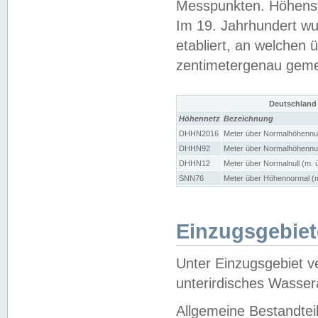
Messpunkten. Höhensy
Im 19. Jahrhundert wu
etabliert, an welchen 
zentimetergenau gem
Deutschland
Höhennetz
Bezeichnung
DHHN2016
Meter über Normalhöhennul
DHHN92
Meter über Normalhöhennul
DHHN12
Meter über Normalnull (m. 
SNN76
Meter über Höhennormal (m
Einzugsgebiet
Unter Einzugsgebiet v
unterirdisches Wasser
Allgemeine Bestandtei