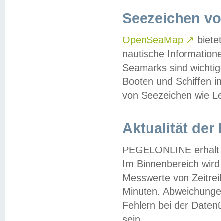
Seezeichen v
OpenSeaMap
↗
biete
nautische Information
Seamarks sind wichtig
Booten und Schiffen i
von Seezeichen wie Le
Aktualität der
PEGELONLINE erhält u
Im Binnenbereich wird 
Messwerte von Zeitreih
Minuten. Abweichungen
Fehlern bei der Daten
sein.