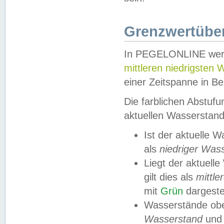
Grenzwertüber
In PEGELONLINE werde
mittleren niedrigsten
einer Zeitspanne in Be
Die farblichen Abstuf
aktuellen Wasserstand
Ist der aktuelle 
als
niedriger Was
Liegt der aktue
gilt dies als
mittle
mit
Grün
dargestel
Wasserstände obe
Wasserstand
und