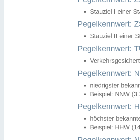
Stauziel I einer S
Pegelkennwert: Z
Stauziel II einer 
Pegelkennwert:
Verkehrsgesichert
Pegelkennwert:
niedrigster bekan
Beispiel: NNW (3
Pegelkennwert:
höchster bekannt
Beispiel: HHW (1
Pegelkennwert: 