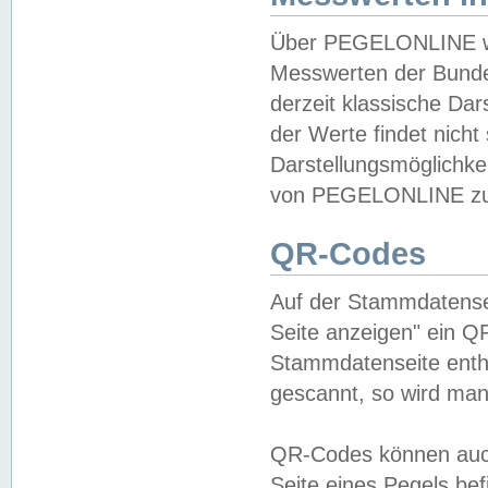
Über PEGELONLINE wer
Messwerten der Bundes
derzeit klassische Da
der Werte findet nicht 
Darstellungsmöglichkei
von PEGELONLINE zu 
QR-Codes
Auf der Stammdatensei
Seite anzeigen" ein Q
Stammdatenseite enthä
gescannt, so wird man
QR-Codes können auc
Seite eines Pegels be