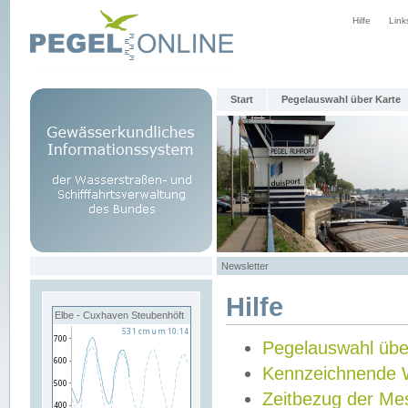
Hilfe
Link
Start
Pegelauswahl über Karte
Newsletter
Hilfe
Elbe - Cuxhaven Steubenhöft
Pegelauswahl übe
Kennzeichnende 
Zeitbezug der Me