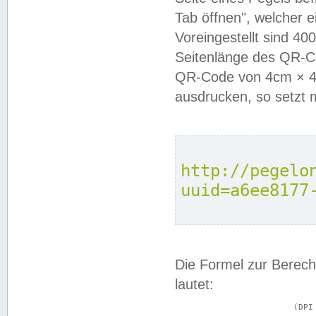
Tab öffnen", welcher 
Voreingestellt sind 4
Seitenlänge des QR-C
QR-Code von 4cm × 4c
ausdrucken, so setzt 
http://pegelo
uuid=a6ee8177
Die Formel zur Berech
lautet:
			(DPI × Druckkantenlänge in cm) ÷ 2,54 = Kantenlänge in Pixel
