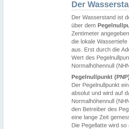
Der Wasserst
Der Wasserstand ist d
über dem
Pegelnullp
Zentimeter angegeben
die lokale Wassertie
aus. Erst durch die A
Wert des Pegelnullpun
Normalhöhennull (NHN
Pegelnullpunkt (PNP)
Der Pegelnullpunkt ei
absolut und wird auf
Normalhöhennull (NHN
den Betreiber des Pege
eine lange Zeit geme
Die Pegellatte wird s