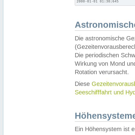
2000-01-01 01:30;645
Astronomische
Die astronomische Gez
(Gezeitenvorausberec
Die periodischen Schw
Wirkung von Mond und
Rotation verursacht.
Diese
Gezeitenvorau
Seeschifffahrt und Hy
Höhensystem
Ein Höhensystem ist e