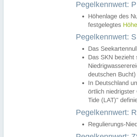
Pegelkennwert: 
Höhenlage des Nul
festgelegtes
Höhe
Pegelkennwert: 
Das Seekartennull
Das SKN bezieht s
Niedrigwassererei
deutschen Bucht) 
In Deutschland un
örtlich niedrigst
Tide (LAT)" definie
Pegelkennwert:
Regulierungs-Nie
Pegelkennwert: Z