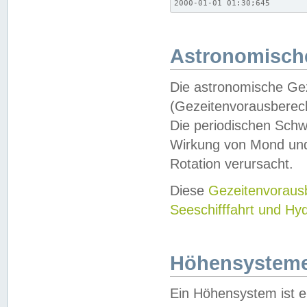
2000-01-01 01:30;645
Astronomische
Die astronomische Gez
(Gezeitenvorausberec
Die periodischen Schw
Wirkung von Mond und
Rotation verursacht.
Diese
Gezeitenvorau
Seeschifffahrt und Hy
Höhensystem
Ein Höhensystem ist e