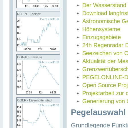
Der Wasserstand
Download langfris
RHEIN - Koblenz
Astronomische Gez
Höhensysteme
Einzugsgebiete
24h Regenradar
Seezeichen von 
DONAU - Passau
Aktualität der Me
Grenzwertübersch
PEGELONLINE-Di
Open Source Projek
Projektarbeit zur
Generierung von 
ODER - Eisenhüttenstadt
Pegelauswahl 
Grundlegende Funkti