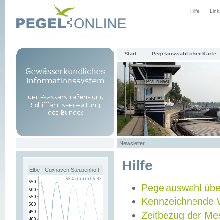
Hilfe
Link
Start
Pegelauswahl über Karte
Newsletter
Hilfe
Elbe - Cuxhaven Steubenhöft
Pegelauswahl übe
Kennzeichnende 
Zeitbezug der Me