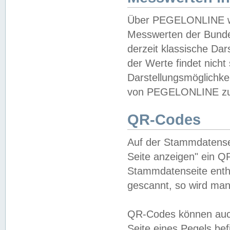
Über PEGELONLINE wer
Messwerten der Bundes
derzeit klassische Da
der Werte findet nicht 
Darstellungsmöglichkei
von PEGELONLINE zu 
QR-Codes
Auf der Stammdatensei
Seite anzeigen" ein Q
Stammdatenseite enthä
gescannt, so wird man
QR-Codes können auc
Seite eines Pegels be