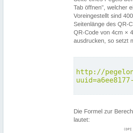
Tab öffnen", welcher 
Voreingestellt sind 4
Seitenlänge des QR-C
QR-Code von 4cm × 4c
ausdrucken, so setzt 
http://pegelo
uuid=a6ee8177
Die Formel zur Berech
lautet:
			(DPI × Druckkantenlänge in cm) ÷ 2,54 = Kantenlänge in Pixel
