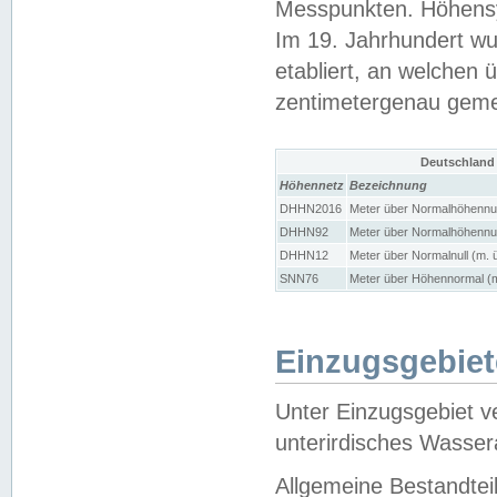
Messpunkten. Höhensy
Im 19. Jahrhundert wu
etabliert, an welchen 
zentimetergenau gem
Deutschland
Höhennetz
Bezeichnung
DHHN2016
Meter über Normalhöhennul
DHHN92
Meter über Normalhöhennul
DHHN12
Meter über Normalnull (m. 
SNN76
Meter über Höhennormal (m
Einzugsgebiet
Unter Einzugsgebiet v
unterirdisches Wasser
Allgemeine Bestandtei