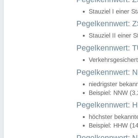
Stauziel I einer S
Pegelkennwert: Z
Stauziel II einer 
Pegelkennwert:
Verkehrsgesichert
Pegelkennwert:
niedrigster bekan
Beispiel: NNW (3
Pegelkennwert:
höchster bekannt
Beispiel: HHW (1
Pegelkennwert: 