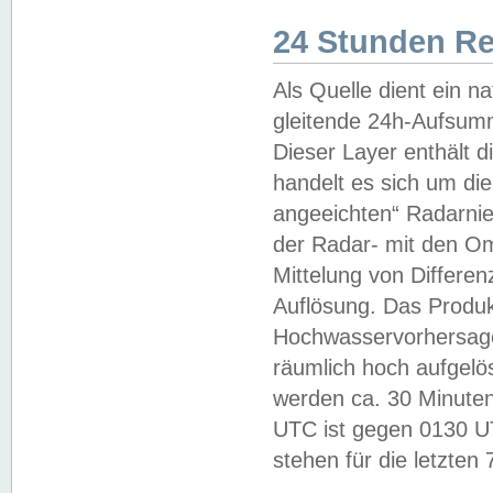
24 Stunden R
Als Quelle dient ein n
gleitende 24h-Aufsum
Dieser Layer enthält
handelt es sich um di
angeeichten“ Radarnie
der Radar- mit den O
Mittelung von Differe
Auflösung. Das Produk
Hochwasservorhersagez
räumlich hoch aufgelö
werden ca. 30 Minuten
UTC ist gegen 0130 UTC
stehen für die letzten