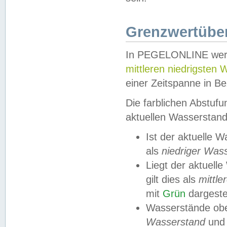
Grenzwertüber
In PEGELONLINE werde
mittleren niedrigsten
einer Zeitspanne in Be
Die farblichen Abstuf
aktuellen Wasserstand
Ist der aktuelle 
als
niedriger Was
Liegt der aktue
gilt dies als
mittle
mit
Grün
dargestel
Wasserstände obe
Wasserstand
und