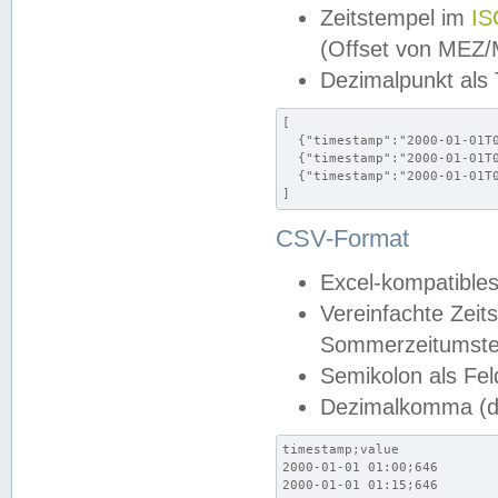
Zeitstempel im
IS
(Offset von MEZ
Dezimalpunkt als
[

  {"timestamp":"2000-01-01T0
  {"timestamp":"2000-01-01T0
  {"timestamp":"2000-01-01T0
]
CSV-Format
Excel-kompatibles
Vereinfachte Zeit
Sommerzeitumstel
Semikolon als Fel
Dezimalkomma (de
timestamp;value

2000-01-01 01:00;646

2000-01-01 01:15;646
