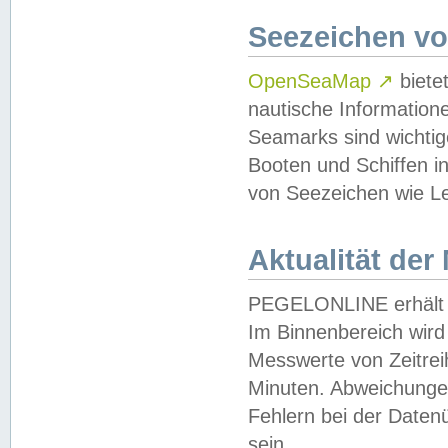
Seezeichen v
OpenSeaMap
↗
biete
nautische Information
Seamarks sind wichtig
Booten und Schiffen i
von Seezeichen wie Le
Aktualität der
PEGELONLINE erhält u
Im Binnenbereich wird 
Messwerte von Zeitreih
Minuten. Abweichungen
Fehlern bei der Daten
sein.