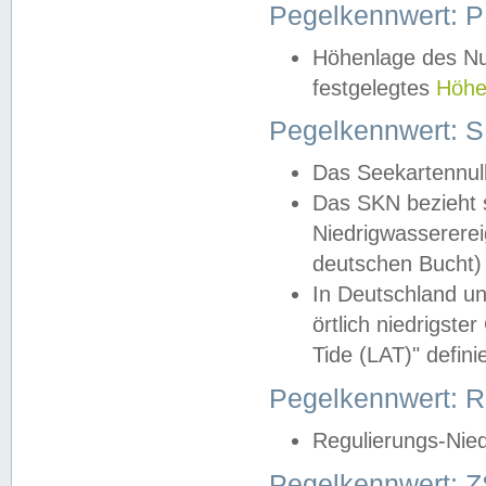
Pegelkennwert: 
Höhenlage des Nul
festgelegtes
Höhe
Pegelkennwert: 
Das Seekartennull
Das SKN bezieht s
Niedrigwassererei
deutschen Bucht) 
In Deutschland un
örtlich niedrigst
Tide (LAT)" definie
Pegelkennwert:
Regulierungs-Nie
Pegelkennwert: Z