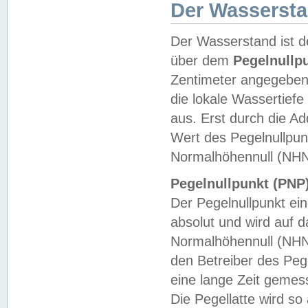
Der Wasserst
Der Wasserstand ist d
über dem
Pegelnullp
Zentimeter angegeben
die lokale Wassertie
aus. Erst durch die A
Wert des Pegelnullpun
Normalhöhennull (NHN
Pegelnullpunkt (PNP)
Der Pegelnullpunkt ei
absolut und wird auf
Normalhöhennull (NHN
den Betreiber des Pege
eine lange Zeit geme
Die Pegellatte wird s