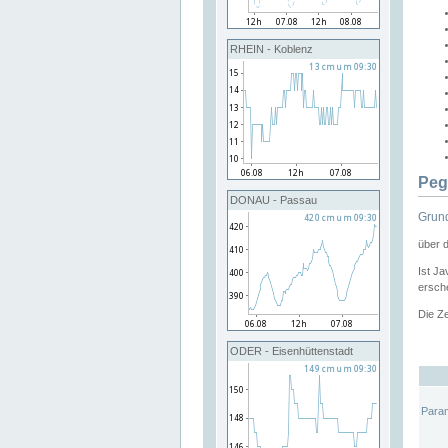
RHEIN - Koblenz
Peg
DONAU - Passau
Grund
über 
Ist Ja
ersche
Die Ze
ODER - Eisenhüttenstadt
Para