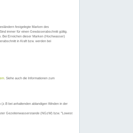
esländern festgelegte Marken des
Sind immer für einen Gewässerabschnitt gültig.
. Bei Erreichen dieser Marken (Hochwasser)
erabschnitt in Kraft bzw. werden bei
tem
. Siehe auch die Informationen zum
 (z.B bei anhaltenden ablandigen Winden in der
drigster Gezeitenwasserstande (NGzW) bzw. "Lowest