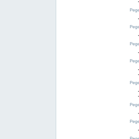
Pege
Pege
Peg
Pege
Pege
Pege
Pege
Peg