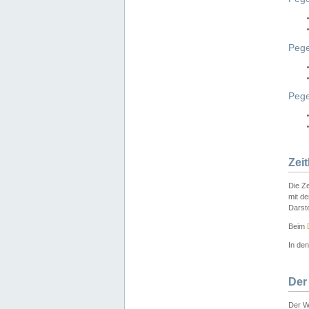
Pege
Peg
Zei
Die Ze
mit d
Darst
Beim
In de
Der
Der W