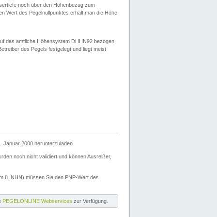
ssertiefe noch über den Höhenbezug zum
en Wert des Pegelnullpunktes erhält man die Höhe
d auf das amtliche Höhensystem DHHN92 bezogen
reiber des Pegels festgelegt und liegt meist
. Januar 2000 herunterzuladen.
den noch nicht validiert und können Ausreißer,
(m ü. NHN) müssen Sie den PNP-Wert des
ie
PEGELONLINE Webservices
zur Verfügung.