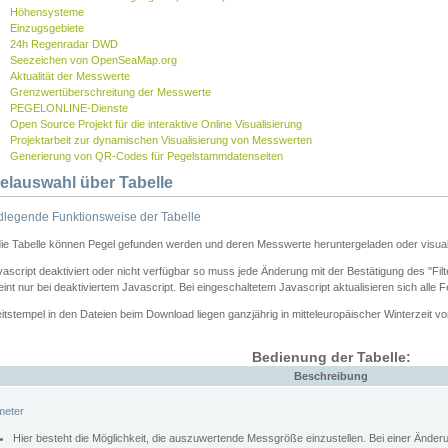
Höhensysteme
Einzugsgebiete
24h Regenradar DWD
Seezeichen von OpenSeaMap.org
Aktualität der Messwerte
Grenzwertüberschreitung der Messwerte
PEGELONLINE-Dienste
Open Source Projekt für die interaktive Online Visualisierung
Projektarbeit zur dynamischen Visualisierung von Messwerten
Generierung von QR-Codes für Pegelstammdatenseiten
elauswahl über Tabelle
legende Funktionsweise der Tabelle
die Tabelle können Pegel gefunden werden und deren Messwerte heruntergeladen oder visuali
vascript deaktiviert oder nicht verfügbar so muss jede Änderung mit der Bestätigung des "Filt
int nur bei deaktiviertem Javascript. Bei eingeschaltetem Javascript aktualisieren sich alle 
itstempel in den Dateien beim Download liegen ganzjährig in mitteleuropäischer Winterzeit vo
Bedienung der Tabelle:
Beschreibung
meter
Hier besteht die Möglichkeit, die auszuwertende Messgröße einzustellen. Bei einer Ände