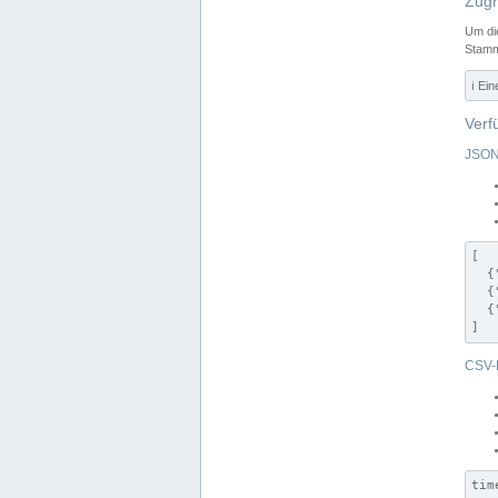
Zugr
Um di
Stamm
ℹ️ Ei
Verf
JSON
[

  {
  {
  {
]
CSV-
tim