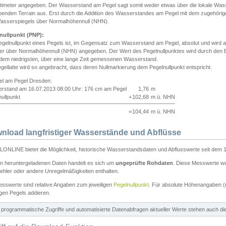
ntimeter angegeben. Der Wasserstand am Pegel sagt somit weder etwas über die lokale Wa
enden Terrain aus. Erst durch die Addition des Wasserstandes am Pegel mit dem zugehörig
asserspiegels über Normalhöhennull (NHN).
nullpunkt (PNP):
egelnullpunkt eines Pegels ist, im Gegensatz zum Wasserstand am Pegel, absolut und wir
ter über Normalhöhennull (NHN) angegeben. Der Wert des Pegelnullpunktes wird durch den Bet
 dem niedrigsten, über eine lange Zeit gemessenen Wasserstand.
gellatte wird so angebracht, dass deren Nullmarkierung dem Pegelnullpunkt entspricht.
iel am Pegel Dresden:
rstand am 16.07.2013 08:00 Uhr: 176 cm am Pegel
1,76
m
ullpunkt
+
102,68
m ü. NHN
=
104,44
m ü. NHN
nload langfristiger Wasserstände und Abflüsse
ONLINE bietet die Möglichkeit, historische Wasserstandsdaten und Abflusswerte seit dem 1
en heruntergeladenen Daten handelt es sich um
ungeprüfte Rohdaten
. Diese Messwerte wur
ehler oder andere Unregelmäßigkeiten enthalten.
esswerte sind relative Angaben zum jeweiligen
Pegelnullpunkt
. Für absolute Höhenangaben 
igen Pegels addieren.
ür programmatische Zugriffe und automatisierte Datenabfragen aktueller Werte stehen auch d