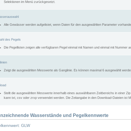
Selektionen im Menü zurückgesetzt.
sserauswahl
Alle Gewässer werden aufgelistet, wenn Daten für den ausgewählten Parameter vorhande
ahl des Pegels
Die Pegellisten zeigen alle verfügbaren Pegel einmal mit Namen und einmal mit Nummer a
inien
Zeigt die ausgewählten Messwerte als Ganglinie. Es können maximal 6 ausgewählt werde
load
Stellt die ausgewählten Messwerte innerhalb eines auswählbaren Zeitbereichs in einer Zi
kann txt, csv oder zrxp verwendet werden. Die Zeitangabe in den Download-Dateien ist 
nzeichnende Wasserstände und Pegelkennwerte
lkennwert: GLW