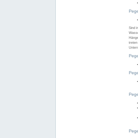
Pege
Sind 
Wasser
Hänge
treten
Unter
Pege
Pege
Pege
Pege