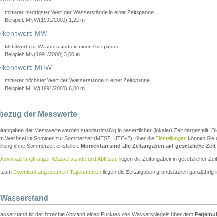
mittlerer niedrigster Wert der Wasserstände in einer Zeitspanne
Beispiel: MNW(1991/2000) 1,22 m
lkennwert: MW
Mittelwert der Wasserstände in einer Zeitspanne
Beispiel: MN(1991/2000) 3,00 m
elkennwert: MHW
mittlerer höchster Wert der Wasserstände in einer Zeitspanne
Beispiel: MHW(1991/2000) 6,00 m
tbezug der Messwerte
itangaben der Messwerte werden standardmäßig in gesetzlicher (lokaler) Zeit dargestellt. D
em Wechsel im Sommer zur Sommerzeit (MESZ, UTC+2). über die
Einstellungen
können Sie d
ellung ohne Sommerzeit einstellen.
Momentan sind alle Zeitangaben auf gesetzliche Zeit e
Download langfristiger Wasserstände und Abflüsse
liegen die Zeitangaben in gesetzlicher Zeit
n zum
Download angebotenen Tagesdateien
liegen die Zeitangaben grundsätzlich ganzjährig in
 Wasserstand
asserstand ist der lotrechte Abstand eines Punktes des Wasserspiegels über dem
Pegelnul