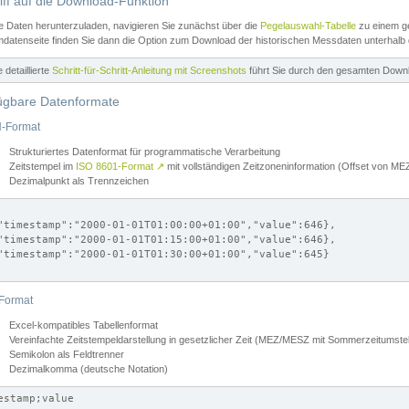
iff auf die Download-Funktion
e Daten herunterzuladen, navigieren Sie zunächst über die
Pegelauswahl-Tabelle
zu einem ge
datenseite finden Sie dann die Option zum Download der historischen Messdaten unterhalb
ne detaillierte
Schritt-für-Schritt-Anleitung mit Screenshots
führt Sie durch den gesamten Down
ügbare Datenformate
-Format
Strukturiertes Datenformat für programmatische Verarbeitung
Zeitstempel im
ISO 8601-Format
↗
mit vollständigen Zeitzoneninformation (Offset von 
Dezimalpunkt als Trennzeichen
"timestamp":"2000-01-01T01:00:00+01:00","value":646},

"timestamp":"2000-01-01T01:15:00+01:00","value":646},

"timestamp":"2000-01-01T01:30:00+01:00","value":645}

Format
Excel-kompatibles Tabellenformat
Vereinfachte Zeitstempeldarstellung in gesetzlicher Zeit (MEZ/MESZ mit Sommerzeitumstel
Semikolon als Feldtrenner
Dezimalkomma (deutsche Notation)
estamp;value
