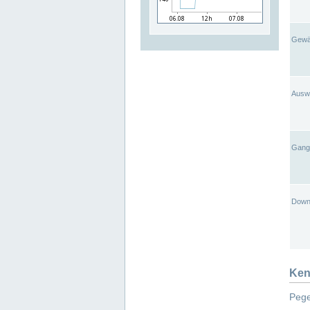
Gewä
Ausw
Gangl
Down
Ken
Pege