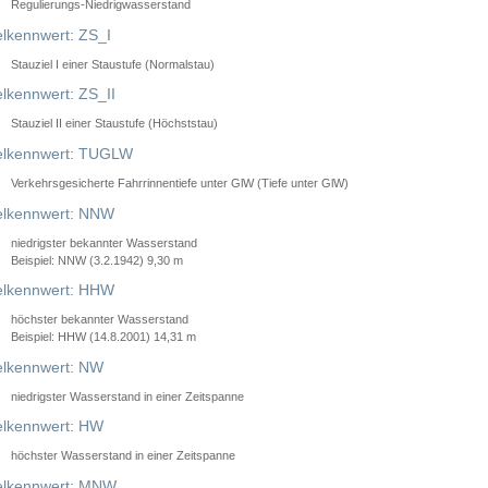
Regulierungs-Niedrigwasserstand
lkennwert: ZS_I
Stauziel I einer Staustufe (Normalstau)
lkennwert: ZS_II
Stauziel II einer Staustufe (Höchststau)
elkennwert: TUGLW
Verkehrsgesicherte Fahrrinnentiefe unter GlW (Tiefe unter GlW)
lkennwert: NNW
niedrigster bekannter Wasserstand
Beispiel: NNW (3.2.1942) 9,30 m
lkennwert: HHW
höchster bekannter Wasserstand
Beispiel: HHW (14.8.2001) 14,31 m
lkennwert: NW
niedrigster Wasserstand in einer Zeitspanne
lkennwert: HW
höchster Wasserstand in einer Zeitspanne
elkennwert: MNW