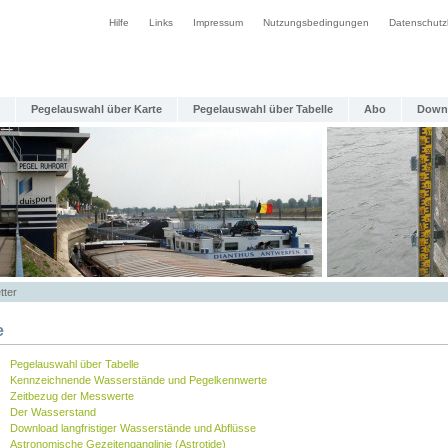
Hilfe
Links
Impressum
Nutzungsbedingungen
Datenschutz
Pegelauswahl über Karte
Pegelauswahl über Tabelle
Abo
Down
tter
e
Pegelauswahl über Tabelle
Kennzeichnende Wasserstände und Pegelkennwerte
Zeitbezug der Messwerte
Der Wasserstand
Download langfristiger Wasserstände und Abflüsse
Astronomische Gezeitenganglinie (Astrotide)