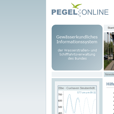
Start
Newsle
Hilf
Elbe - Cuxhaven Steubenhöft