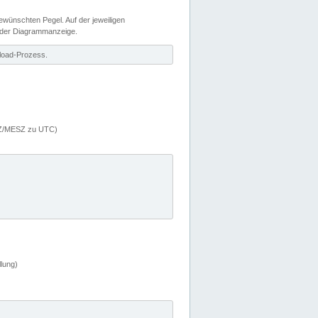
wünschten Pegel. Auf der jeweiligen
 der Diagrammanzeige.
load-Prozess.
MEZ/MESZ zu UTC)
lung)