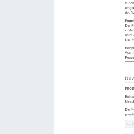
in Ze
umgeb
des W
Pegel
Der P
in Me
unter
Die Pe
Beisp
Wasse
Pegeln
Dow
PEGEL
Bei d
Messf
Die M
jeweil
ℹ️ F