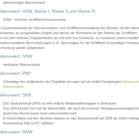
gleichwertiger Wasserstand
lkennwert: HSW, Marke I, Marke II und Marke III
HSW – höchster Schifffahrtswasserstand
in Zusammenarbeit der Wasserstraßen- und Schifffahrtsverwaltung des Bundes mit den Bund
standes an ausgewählten Pegeln und dienen als Richtwerte für den Betrieb der Schifffahrt. 
n von den örtlichen Gegebenheiten ab und sind von Gewässer zu Gewässer unterschiedlich
 unterschiedliche Beschränkungen (z.B. Sperrungen) für die Schifffahrt im jeweiligen Gewäss
schreitung wieder aufgehoben.
lkennwert: NSW
niedrigster Wasserstand
lkennwert: PNP
Höhenlage des Nullpunktes der Pegellatte bezogen auf ein amtlich festgelegtes
Höhensys
Wasserstand
.
lkennwert: SKN
Das Seekartennull (SKN) ist eine örtliche Mindesttiefenangabe in Seekarten.
Das SKN bezieht sich auf die Wassertiefe, die auch bei extemen Niedrigwasserereignissen
deutschen Bucht) kaum noch unterschritten wird.
In Deutschland und den Nordsee-Staaten ist das Seekartennull seit 2005 als örtlich nie
Astronomical Tide (LAT)" definiert.
lkennwert: RNW