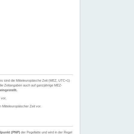
ies sind die Mitteleuropäische Zeit (MEZ, UTC+1)
ie Zeitangaben auch auf ganzjährige MEZ-
ingestellt.
 vor.
 Mitteleuropäischer Zeit vor.
lpunkt (PNP)
der Pegellatte und wird in der Regel