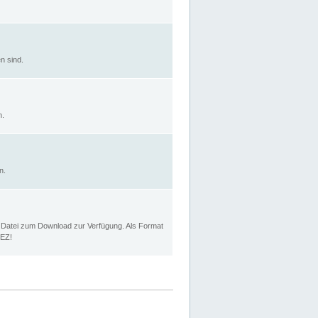
n sind.
n.
n.
p Datei zum Download zur Verfügung. Als Format
MEZ!