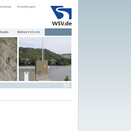
hinweise
Einstellungen
loads
Webservices