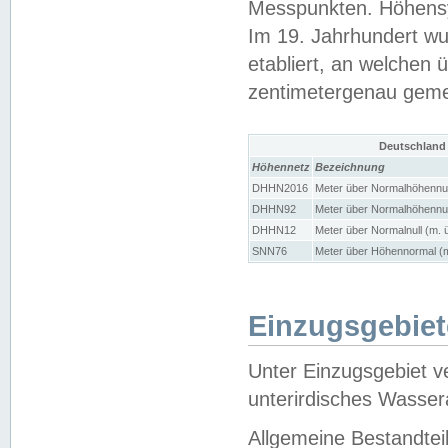
Messpunkten. Höhensy
Im 19. Jahrhundert wu
etabliert, an welchen 
zentimetergenau gem
Deutschland
Höhennetz
Bezeichnung
DHHN2016
Meter über Normalhöhennul
DHHN92
Meter über Normalhöhennul
DHHN12
Meter über Normalnull (m. 
SNN76
Meter über Höhennormal (m
Einzugsgebiet
Unter Einzugsgebiet v
unterirdisches Wasser
Allgemeine Bestandtei