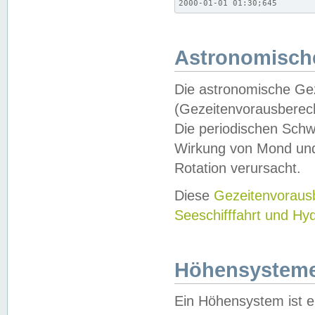
2000-01-01 01:30;645
Astronomische
Die astronomische Gez
(Gezeitenvorausberec
Die periodischen Schw
Wirkung von Mond und
Rotation verursacht.
Diese
Gezeitenvorau
Seeschifffahrt und Hy
Höhensystem
Ein Höhensystem ist e