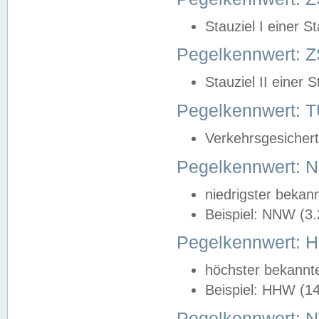
Stauziel I einer S
Pegelkennwert: Z
Stauziel II einer 
Pegelkennwert:
Verkehrsgesichert
Pegelkennwert:
niedrigster bekan
Beispiel: NNW (3
Pegelkennwert:
höchster bekannt
Beispiel: HHW (1
Pegelkennwert: 