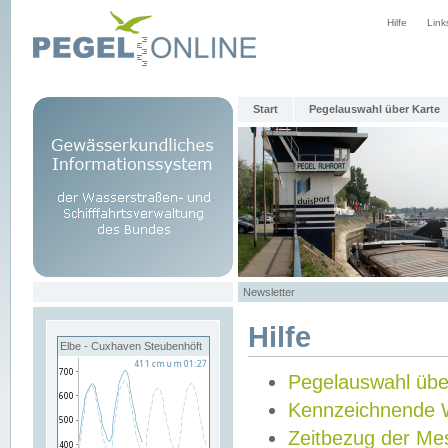
Hilfe
Link
Start
Pegelauswahl über Karte
Newsletter
Hilfe
Elbe - Cuxhaven Steubenhöft
Pegelauswahl übe
Kennzeichnende 
Zeitbezug der Me