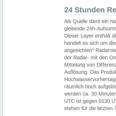
24 Stunden R
Als Quelle dient ein n
gleitende 24h-Aufsum
Dieser Layer enthält
handelt es sich um di
angeeichten“ Radarnie
der Radar- mit den O
Mittelung von Differe
Auflösung. Das Produk
Hochwasservorhersagez
räumlich hoch aufgelö
werden ca. 30 Minuten
UTC ist gegen 0130 UTC
stehen für die letzten