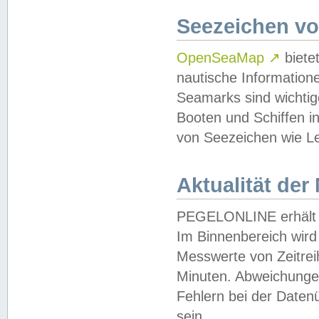
Seezeichen v
OpenSeaMap
↗
biete
nautische Information
Seamarks sind wichtig
Booten und Schiffen i
von Seezeichen wie Le
Aktualität der
PEGELONLINE erhält u
Im Binnenbereich wird 
Messwerte von Zeitreih
Minuten. Abweichungen
Fehlern bei der Daten
sein.