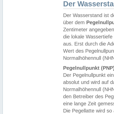
Der Wasserst
Der Wasserstand ist d
über dem
Pegelnullp
Zentimeter angegeben
die lokale Wassertie
aus. Erst durch die A
Wert des Pegelnullpun
Normalhöhennull (NHN
Pegelnullpunkt (PNP)
Der Pegelnullpunkt ei
absolut und wird auf
Normalhöhennull (NHN
den Betreiber des Pege
eine lange Zeit geme
Die Pegellatte wird s