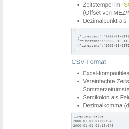
Zeitstempel im
IS
(Offset von MEZ
Dezimalpunkt als
[

  {"timestamp":"2000-01-01T0
  {"timestamp":"2000-01-01T0
  {"timestamp":"2000-01-01T0
]
CSV-Format
Excel-kompatibles
Vereinfachte Zeit
Sommerzeitumstel
Semikolon als Fel
Dezimalkomma (de
timestamp;value

2000-01-01 01:00;646

2000-01-01 01:15;646
