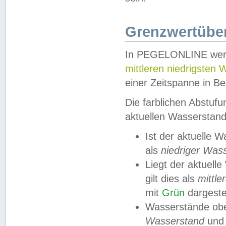
Grenzwertüber
In PEGELONLINE werde
mittleren niedrigsten
einer Zeitspanne in Be
Die farblichen Abstuf
aktuellen Wasserstand
Ist der aktuelle 
als
niedriger Was
Liegt der aktue
gilt dies als
mittle
mit
Grün
dargestel
Wasserstände obe
Wasserstand
und