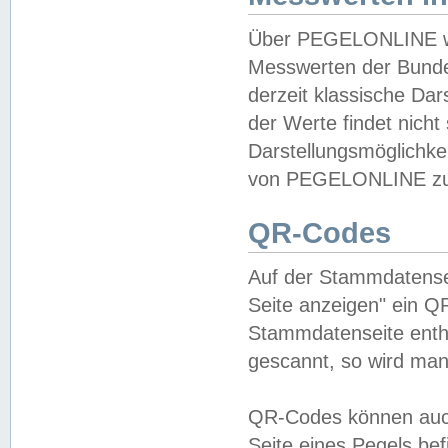
Über PEGELONLINE wer
Messwerten der Bundes
derzeit klassische Da
der Werte findet nicht 
Darstellungsmöglichkei
von PEGELONLINE zu 
QR-Codes
Auf der Stammdatensei
Seite anzeigen" ein Q
Stammdatenseite enthä
gescannt, so wird man
QR-Codes können auc
Seite eines Pegels be