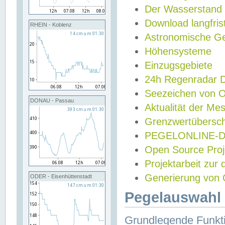
Der Wasserstand
Download langfris
RHEIN - Koblenz
Astronomische Gez
Höhensysteme
Einzugsgebiete
24h Regenradar
Seezeichen von 
DONAU - Passau
Aktualität der Me
Grenzwertübersch
PEGELONLINE-Di
Open Source Projek
Projektarbeit zur
Generierung von 
ODER - Eisenhüttenstadt
Pegelauswahl 
Grundlegende Funkti