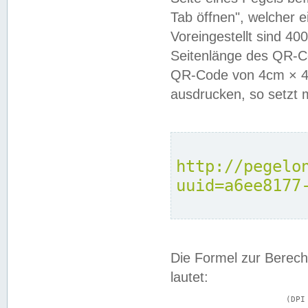
Tab öffnen", welcher 
Voreingestellt sind 4
Seitenlänge des QR-C
QR-Code von 4cm × 4c
ausdrucken, so setzt 
http://pegelo
uuid=a6ee8177
Die Formel zur Berech
lautet:
			(DPI × Druckkantenlänge in cm) ÷ 2,54 = Kantenlänge in Pixel
