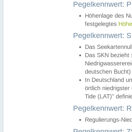
Pegelkennwert: 
Höhenlage des Nul
festgelegtes
Höhe
Pegelkennwert: 
Das Seekartennull
Das SKN bezieht s
Niedrigwassererei
deutschen Bucht) 
In Deutschland un
örtlich niedrigst
Tide (LAT)" definie
Pegelkennwert:
Regulierungs-Nie
Pegelkennwert: Z