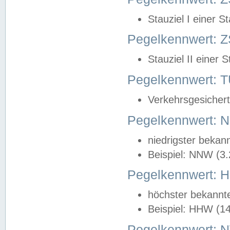
Stauziel I einer S
Pegelkennwert: Z
Stauziel II einer 
Pegelkennwert:
Verkehrsgesichert
Pegelkennwert:
niedrigster bekan
Beispiel: NNW (3
Pegelkennwert:
höchster bekannt
Beispiel: HHW (1
Pegelkennwert: 