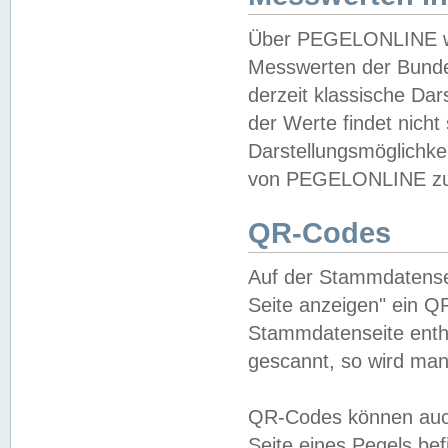
Über PEGELONLINE wer
Messwerten der Bundes
derzeit klassische Da
der Werte findet nicht 
Darstellungsmöglichkei
von PEGELONLINE zu 
QR-Codes
Auf der Stammdatensei
Seite anzeigen" ein Q
Stammdatenseite enthä
gescannt, so wird man
QR-Codes können auc
Seite eines Pegels be