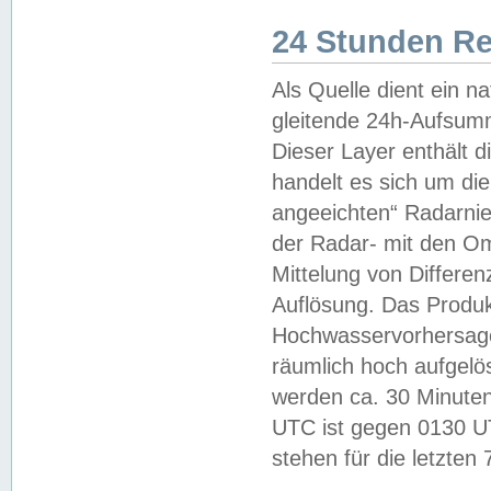
24 Stunden R
Als Quelle dient ein n
gleitende 24h-Aufsum
Dieser Layer enthält
handelt es sich um di
angeeichten“ Radarnie
der Radar- mit den O
Mittelung von Differe
Auflösung. Das Produk
Hochwasservorhersagez
räumlich hoch aufgelö
werden ca. 30 Minuten
UTC ist gegen 0130 UTC
stehen für die letzten