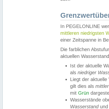
Grenzwertüber
In PEGELONLINE werde
mittleren niedrigsten
einer Zeitspanne in Be
Die farblichen Abstuf
aktuellen Wasserstand
Ist der aktuelle 
als
niedriger Was
Liegt der aktue
gilt dies als
mittle
mit
Grün
dargestel
Wasserstände obe
Wasserstand
und