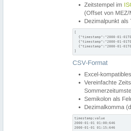
Zeitstempel im
IS
(Offset von MEZ
Dezimalpunkt als
[

  {"timestamp":"2000-01-01T0
  {"timestamp":"2000-01-01T0
  {"timestamp":"2000-01-01T0
]
CSV-Format
Excel-kompatibles
Vereinfachte Zeit
Sommerzeitumstel
Semikolon als Fel
Dezimalkomma (de
timestamp;value

2000-01-01 01:00;646

2000-01-01 01:15;646
