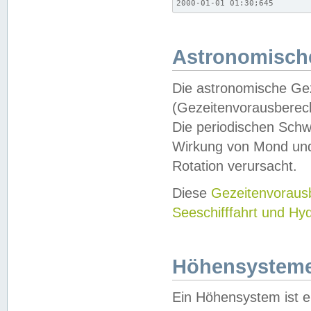
2000-01-01 01:30;645
Astronomische
Die astronomische Gez
(Gezeitenvorausberec
Die periodischen Schw
Wirkung von Mond und
Rotation verursacht.
Diese
Gezeitenvorau
Seeschifffahrt und Hy
Höhensystem
Ein Höhensystem ist e