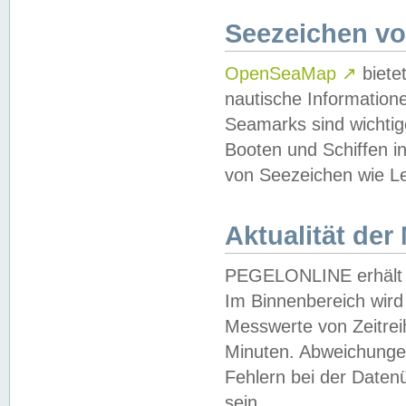
Seezeichen v
OpenSeaMap
↗
biete
nautische Information
Seamarks sind wichtig
Booten und Schiffen i
von Seezeichen wie Le
Aktualität der
PEGELONLINE erhält u
Im Binnenbereich wird 
Messwerte von Zeitreih
Minuten. Abweichungen
Fehlern bei der Daten
sein.