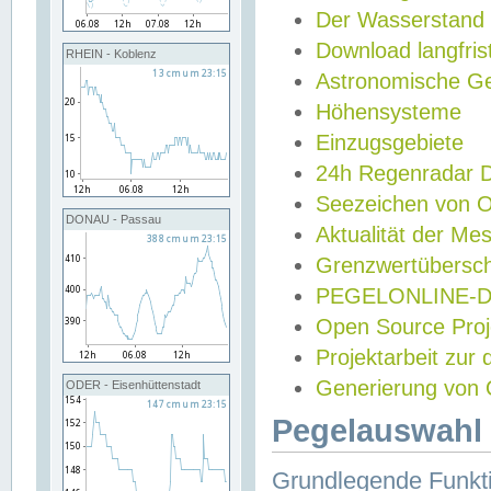
Der Wasserstand
Download langfris
RHEIN - Koblenz
Astronomische Gez
Höhensysteme
Einzugsgebiete
24h Regenradar
Seezeichen von 
DONAU - Passau
Aktualität der Me
Grenzwertübersch
PEGELONLINE-Di
Open Source Projek
Projektarbeit zur
Generierung von 
ODER - Eisenhüttenstadt
Pegelauswahl 
Grundlegende Funkti