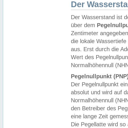
Der Wasserst
Der Wasserstand ist d
über dem
Pegelnullp
Zentimeter angegeben
die lokale Wassertie
aus. Erst durch die A
Wert des Pegelnullpun
Normalhöhennull (NHN
Pegelnullpunkt (PNP)
Der Pegelnullpunkt ei
absolut und wird auf
Normalhöhennull (NHN
den Betreiber des Pege
eine lange Zeit geme
Die Pegellatte wird s