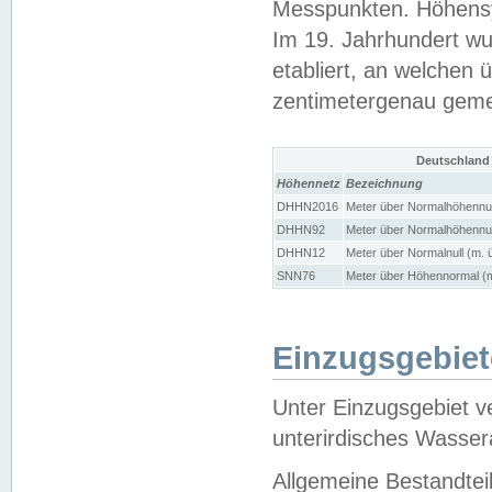
Messpunkten. Höhensy
Im 19. Jahrhundert wu
etabliert, an welchen 
zentimetergenau gem
Deutschland
Höhennetz
Bezeichnung
DHHN2016
Meter über Normalhöhennul
DHHN92
Meter über Normalhöhennul
DHHN12
Meter über Normalnull (m. 
SNN76
Meter über Höhennormal (m
Einzugsgebiet
Unter Einzugsgebiet v
unterirdisches Wasser
Allgemeine Bestandtei