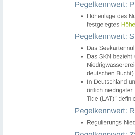
Pegelkennwert: 
Höhenlage des Nul
festgelegtes
Höhe
Pegelkennwert: 
Das Seekartennull
Das SKN bezieht s
Niedrigwassererei
deutschen Bucht) 
In Deutschland un
örtlich niedrigst
Tide (LAT)" definie
Pegelkennwert:
Regulierungs-Nie
Pegelkennwert: Z