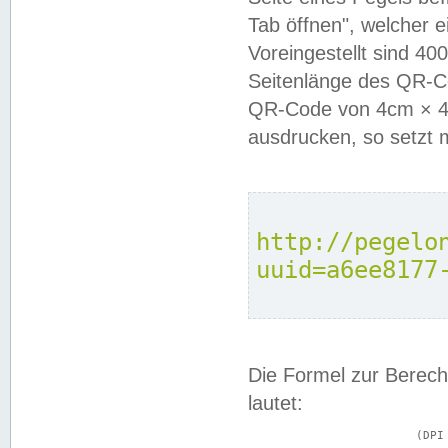
Tab öffnen", welcher 
Voreingestellt sind 4
Seitenlänge des QR-C
QR-Code von 4cm × 4c
ausdrucken, so setzt 
http://pegelo
uuid=a6ee8177
Die Formel zur Berech
lautet:
			(DPI × Druckkantenlänge in cm) ÷ 2,54 = Kantenlänge in Pixel
