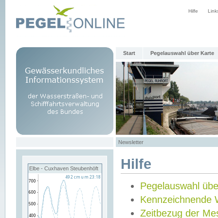
Hilfe
Link
Start
Pegelauswahl über Karte
Newsletter
Hilfe
Elbe - Cuxhaven Steubenhöft
Pegelauswahl übe
Kennzeichnende 
Zeitbezug der Me