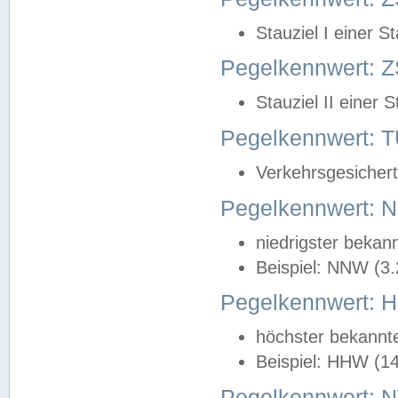
Stauziel I einer S
Pegelkennwert: Z
Stauziel II einer 
Pegelkennwert:
Verkehrsgesichert
Pegelkennwert:
niedrigster bekan
Beispiel: NNW (3
Pegelkennwert:
höchster bekannt
Beispiel: HHW (1
Pegelkennwert: 