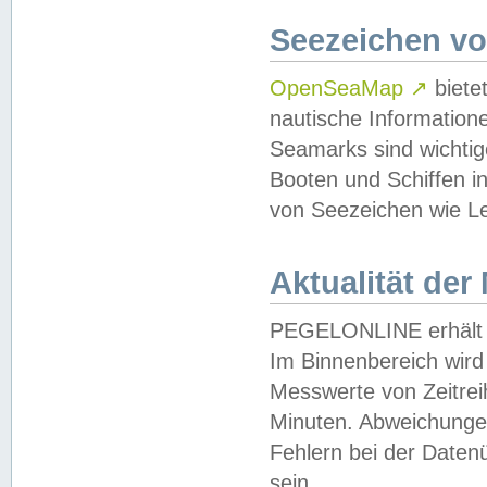
Seezeichen v
OpenSeaMap
↗
biete
nautische Information
Seamarks sind wichtig
Booten und Schiffen i
von Seezeichen wie Le
Aktualität der
PEGELONLINE erhält u
Im Binnenbereich wird 
Messwerte von Zeitreih
Minuten. Abweichungen
Fehlern bei der Daten
sein.