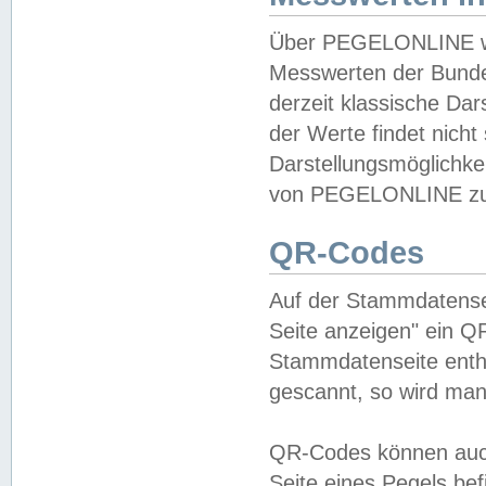
Über PEGELONLINE wer
Messwerten der Bundes
derzeit klassische Da
der Werte findet nicht 
Darstellungsmöglichkei
von PEGELONLINE zu 
QR-Codes
Auf der Stammdatensei
Seite anzeigen" ein Q
Stammdatenseite enthä
gescannt, so wird man
QR-Codes können auc
Seite eines Pegels be