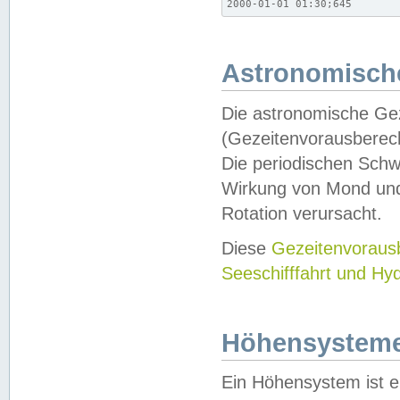
2000-01-01 01:30;645
Astronomische
Die astronomische Gez
(Gezeitenvorausberec
Die periodischen Schw
Wirkung von Mond und
Rotation verursacht.
Diese
Gezeitenvorau
Seeschifffahrt und Hy
Höhensystem
Ein Höhensystem ist e