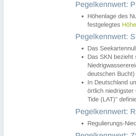
Pegelkennwert: 
Höhenlage des Nul
festgelegtes
Höhe
Pegelkennwert: 
Das Seekartennull
Das SKN bezieht s
Niedrigwassererei
deutschen Bucht) 
In Deutschland un
örtlich niedrigst
Tide (LAT)" definie
Pegelkennwert:
Regulierungs-Nie
Pegelkennwert: Z