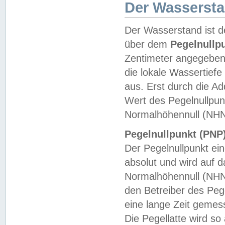
Der Wasserst
Der Wasserstand ist d
über dem
Pegelnullp
Zentimeter angegeben
die lokale Wassertie
aus. Erst durch die A
Wert des Pegelnullpun
Normalhöhennull (NHN
Pegelnullpunkt (PNP)
Der Pegelnullpunkt ei
absolut und wird auf
Normalhöhennull (NHN
den Betreiber des Pege
eine lange Zeit geme
Die Pegellatte wird s