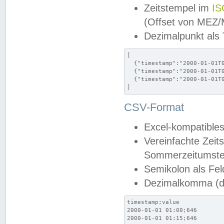
Zeitstempel im
IS
(Offset von MEZ
Dezimalpunkt als
[

  {"timestamp":"2000-01-01T0
  {"timestamp":"2000-01-01T0
  {"timestamp":"2000-01-01T0
]
CSV-Format
Excel-kompatibles
Vereinfachte Zeit
Sommerzeitumstel
Semikolon als Fel
Dezimalkomma (de
timestamp;value

2000-01-01 01:00;646

2000-01-01 01:15;646
