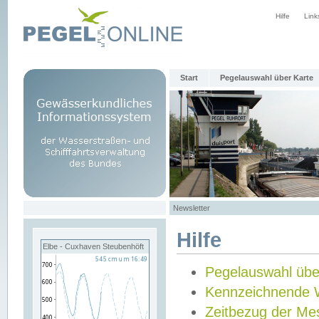
Hilfe
Link
Start
Pegelauswahl über Karte
Newsletter
Hilfe
Elbe - Cuxhaven Steubenhöft
Pegelauswahl übe
Kennzeichnende 
Zeitbezug der Me