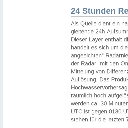
24 Stunden R
Als Quelle dient ein n
gleitende 24h-Aufsum
Dieser Layer enthält
handelt es sich um di
angeeichten“ Radarnie
der Radar- mit den O
Mittelung von Differe
Auflösung. Das Produk
Hochwasservorhersagez
räumlich hoch aufgelö
werden ca. 30 Minuten
UTC ist gegen 0130 UTC
stehen für die letzten