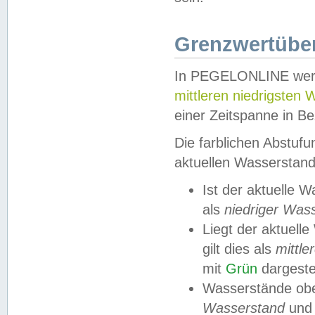
Grenzwertüber
In PEGELONLINE werde
mittleren niedrigsten
einer Zeitspanne in Be
Die farblichen Abstuf
aktuellen Wasserstand
Ist der aktuelle 
als
niedriger Was
Liegt der aktue
gilt dies als
mittle
mit
Grün
dargestel
Wasserstände obe
Wasserstand
und