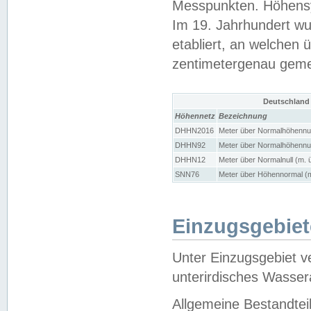
Messpunkten. Höhensy
Im 19. Jahrhundert wu
etabliert, an welchen 
zentimetergenau gem
Deutschland
Höhennetz
Bezeichnung
DHHN2016
Meter über Normalhöhennul
DHHN92
Meter über Normalhöhennul
DHHN12
Meter über Normalnull (m. 
SNN76
Meter über Höhennormal (m
Einzugsgebiet
Unter Einzugsgebiet v
unterirdisches Wasser
Allgemeine Bestandtei