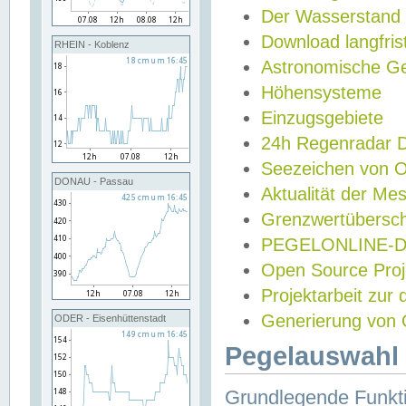
Der Wasserstand
Download langfris
RHEIN - Koblenz
Astronomische Gez
Höhensysteme
Einzugsgebiete
24h Regenradar
Seezeichen von 
DONAU - Passau
Aktualität der Me
Grenzwertübersch
PEGELONLINE-Di
Open Source Projek
Projektarbeit zur
Generierung von 
ODER - Eisenhüttenstadt
Pegelauswahl 
Grundlegende Funkti