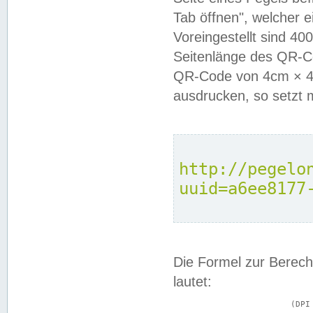
Tab öffnen", welcher 
Voreingestellt sind 4
Seitenlänge des QR-C
QR-Code von 4cm × 4c
ausdrucken, so setzt 
http://pegelo
uuid=a6ee8177
Die Formel zur Berech
lautet:
			(DPI × Druckkantenlänge in cm) ÷ 2,54 = Kantenlänge in Pixel
