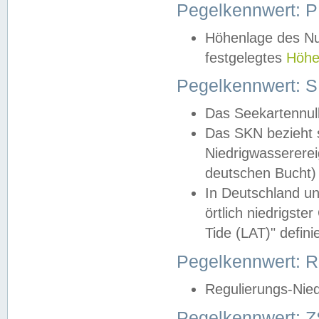
Pegelkennwert: 
Höhenlage des Nul
festgelegtes
Höhe
Pegelkennwert: 
Das Seekartennull
Das SKN bezieht s
Niedrigwassererei
deutschen Bucht) 
In Deutschland un
örtlich niedrigst
Tide (LAT)" definie
Pegelkennwert:
Regulierungs-Nie
Pegelkennwert: Z