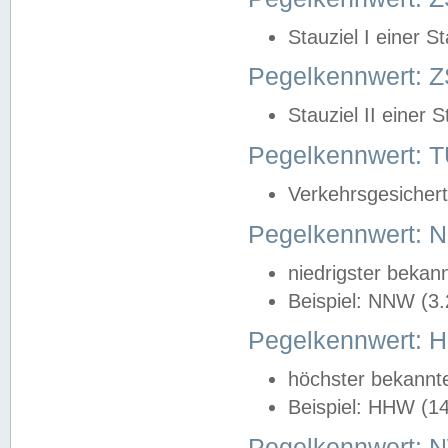
Stauziel I einer S
Pegelkennwert: Z
Stauziel II einer 
Pegelkennwert:
Verkehrsgesichert
Pegelkennwert:
niedrigster bekan
Beispiel: NNW (3
Pegelkennwert:
höchster bekannt
Beispiel: HHW (1
Pegelkennwert: 