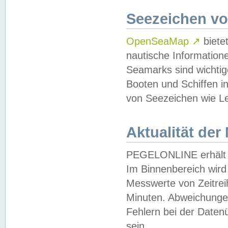
Seezeichen v
OpenSeaMap
↗
biete
nautische Information
Seamarks sind wichtig
Booten und Schiffen i
von Seezeichen wie Le
Aktualität der
PEGELONLINE erhält u
Im Binnenbereich wird 
Messwerte von Zeitreih
Minuten. Abweichungen
Fehlern bei der Daten
sein.