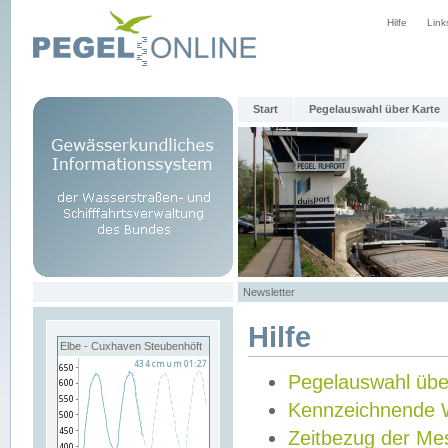
Hilfe
Link
Start
Pegelauswahl über Karte
Newsletter
Hilfe
Elbe - Cuxhaven Steubenhöft
Pegelauswahl übe
Kennzeichnende 
Zeitbezug der Me