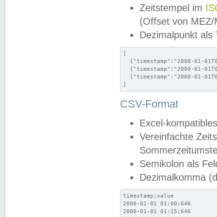
Zeitstempel im
IS
(Offset von MEZ
Dezimalpunkt als
[

  {"timestamp":"2000-01-01T0
  {"timestamp":"2000-01-01T0
  {"timestamp":"2000-01-01T0
]
CSV-Format
Excel-kompatibles
Vereinfachte Zeit
Sommerzeitumstel
Semikolon als Fel
Dezimalkomma (de
timestamp;value

2000-01-01 01:00;646

2000-01-01 01:15;646
