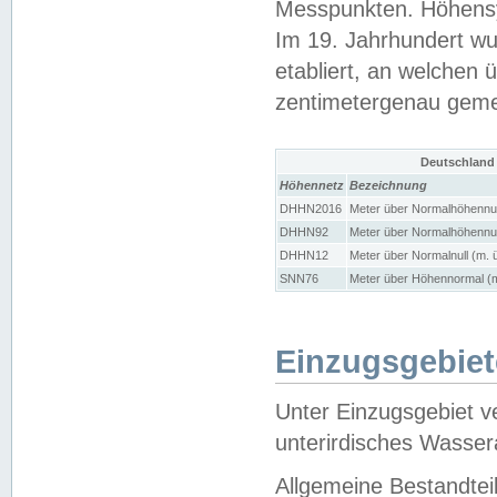
Messpunkten. Höhensy
Im 19. Jahrhundert wu
etabliert, an welchen 
zentimetergenau gem
Deutschland
Höhennetz
Bezeichnung
DHHN2016
Meter über Normalhöhennul
DHHN92
Meter über Normalhöhennul
DHHN12
Meter über Normalnull (m. 
SNN76
Meter über Höhennormal (m
Einzugsgebiet
Unter Einzugsgebiet v
unterirdisches Wasser
Allgemeine Bestandtei