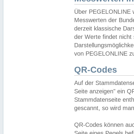
Über PEGELONLINE wer
Messwerten der Bundes
derzeit klassische Da
der Werte findet nicht 
Darstellungsmöglichkei
von PEGELONLINE zu 
QR-Codes
Auf der Stammdatensei
Seite anzeigen" ein Q
Stammdatenseite enthä
gescannt, so wird man
QR-Codes können auc
Seite eines Pegels be