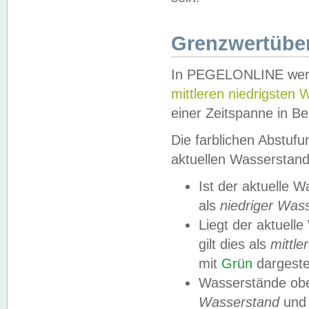
Grenzwertüber
In PEGELONLINE werde
mittleren niedrigsten
einer Zeitspanne in Be
Die farblichen Abstuf
aktuellen Wasserstand
Ist der aktuelle 
als
niedriger Was
Liegt der aktue
gilt dies als
mittle
mit
Grün
dargestel
Wasserstände obe
Wasserstand
und