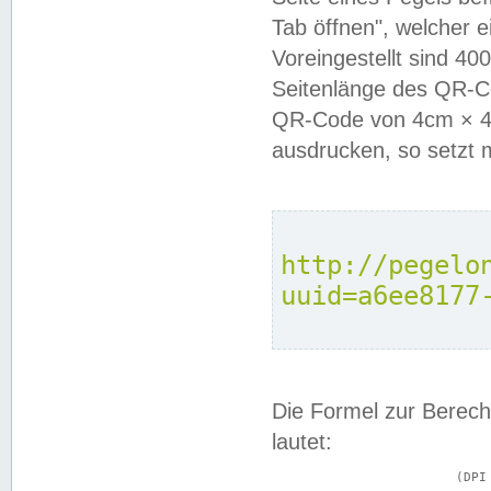
Tab öffnen", welcher 
Voreingestellt sind 4
Seitenlänge des QR-C
QR-Code von 4cm × 4c
ausdrucken, so setzt 
http://pegelo
uuid=a6ee8177
Die Formel zur Berech
lautet:
			(DPI × Druckkantenlänge in cm) ÷ 2,54 = Kantenlänge in Pixel
