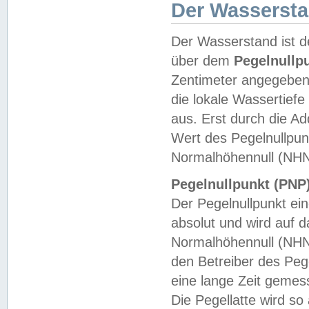
Der Wasserst
Der Wasserstand ist d
über dem
Pegelnullp
Zentimeter angegeben
die lokale Wassertie
aus. Erst durch die A
Wert des Pegelnullpun
Normalhöhennull (NHN
Pegelnullpunkt (PNP)
Der Pegelnullpunkt ei
absolut und wird auf
Normalhöhennull (NHN
den Betreiber des Pege
eine lange Zeit geme
Die Pegellatte wird s