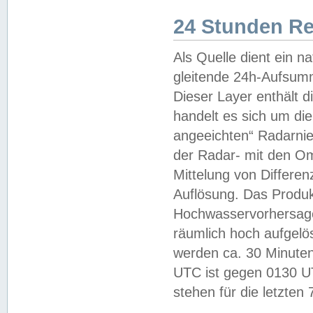
24 Stunden R
Als Quelle dient ein n
gleitende 24h-Aufsum
Dieser Layer enthält
handelt es sich um di
angeeichten“ Radarnie
der Radar- mit den O
Mittelung von Differe
Auflösung. Das Produk
Hochwasservorhersagez
räumlich hoch aufgelö
werden ca. 30 Minuten
UTC ist gegen 0130 UTC
stehen für die letzten