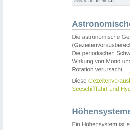
2000-01-01 01:30;645
Astronomische
Die astronomische Gez
(Gezeitenvorausberec
Die periodischen Schw
Wirkung von Mond und
Rotation verursacht.
Diese
Gezeitenvorau
Seeschifffahrt und Hy
Höhensystem
Ein Höhensystem ist e