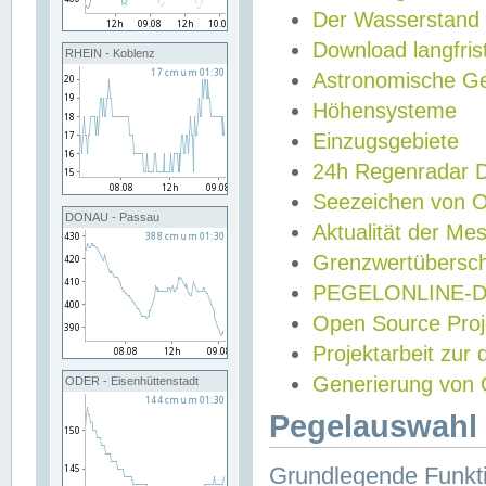
Der Wasserstand
Download langfris
RHEIN - Koblenz
Astronomische Gez
Höhensysteme
Einzugsgebiete
24h Regenradar
Seezeichen von 
DONAU - Passau
Aktualität der Me
Grenzwertübersch
PEGELONLINE-Di
Open Source Projek
Projektarbeit zur
Generierung von 
ODER - Eisenhüttenstadt
Pegelauswahl 
Grundlegende Funkti