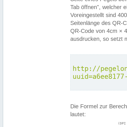
Tab öffnen", welcher 
Voreingestellt sind 4
Seitenlänge des QR-C
QR-Code von 4cm × 4c
ausdrucken, so setzt 
http://pegelo
uuid=a6ee8177
Die Formel zur Berech
lautet:
			(DPI × Druckkantenlänge in cm) ÷ 2,54 = Kantenlänge in Pixel
