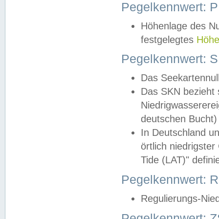
Pegelkennwert: 
Höhenlage des Nul
festgelegtes
Höhe
Pegelkennwert: 
Das Seekartennull
Das SKN bezieht s
Niedrigwassererei
deutschen Bucht) 
In Deutschland un
örtlich niedrigst
Tide (LAT)" definie
Pegelkennwert:
Regulierungs-Nie
Pegelkennwert: Z