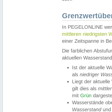
Grenzwertüber
In PEGELONLINE werde
mittleren niedrigsten
einer Zeitspanne in Be
Die farblichen Abstuf
aktuellen Wasserstand
Ist der aktuelle 
als
niedriger Was
Liegt der aktue
gilt dies als
mittle
mit
Grün
dargestel
Wasserstände obe
Wasserstand
und