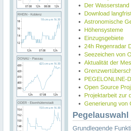
Der Wasserstand
Download langfris
RHEIN - Koblenz
Astronomische Gez
Höhensysteme
Einzugsgebiete
24h Regenradar
Seezeichen von 
DONAU - Passau
Aktualität der Me
Grenzwertübersch
PEGELONLINE-Di
Open Source Projek
Projektarbeit zur
Generierung von 
ODER - Eisenhüttenstadt
Pegelauswahl 
Grundlegende Funkti