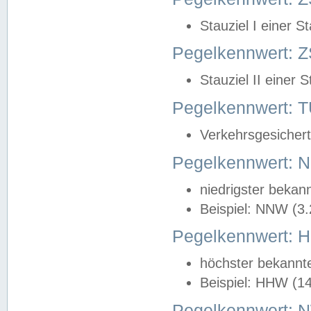
Stauziel I einer S
Pegelkennwert: Z
Stauziel II einer 
Pegelkennwert:
Verkehrsgesichert
Pegelkennwert:
niedrigster bekan
Beispiel: NNW (3
Pegelkennwert:
höchster bekannt
Beispiel: HHW (1
Pegelkennwert: 