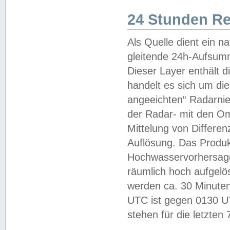
24 Stunden R
Als Quelle dient ein n
gleitende 24h-Aufsum
Dieser Layer enthält
handelt es sich um di
angeeichten“ Radarnie
der Radar- mit den O
Mittelung von Differe
Auflösung. Das Produk
Hochwasservorhersagez
räumlich hoch aufgelö
werden ca. 30 Minuten
UTC ist gegen 0130 UTC
stehen für die letzten