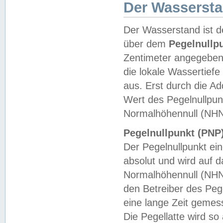
Der Wasserst
Der Wasserstand ist d
über dem
Pegelnullp
Zentimeter angegeben
die lokale Wassertie
aus. Erst durch die A
Wert des Pegelnullpun
Normalhöhennull (NHN
Pegelnullpunkt (PNP)
Der Pegelnullpunkt ei
absolut und wird auf
Normalhöhennull (NHN
den Betreiber des Pege
eine lange Zeit geme
Die Pegellatte wird s