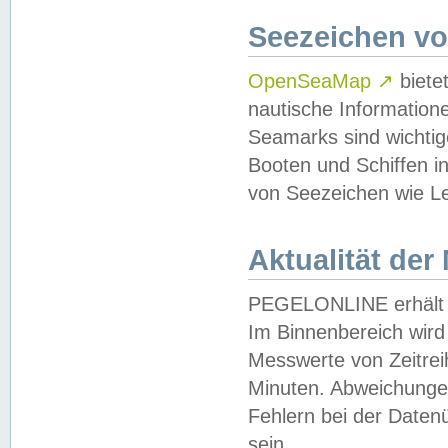
Seezeichen v
OpenSeaMap
↗
biete
nautische Information
Seamarks sind wichtig
Booten und Schiffen i
von Seezeichen wie Le
Aktualität der
PEGELONLINE erhält u
Im Binnenbereich wird 
Messwerte von Zeitreih
Minuten. Abweichungen
Fehlern bei der Daten
sein.