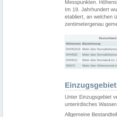
Messpunkten. Höhensy
Im 19. Jahrhundert wu
etabliert, an welchen 
zentimetergenau gem
Deutschland
Höhennetz
Bezeichnung
DHHN2016
Meter über Normalhöhennul
DHHN92
Meter über Normalhöhennul
DHHN12
Meter über Normalnull (m. 
SNN76
Meter über Höhennormal (m
Einzugsgebiet
Unter Einzugsgebiet v
unterirdisches Wasser
Allgemeine Bestandtei