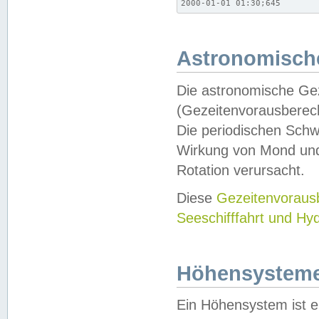
2000-01-01 01:30;645
Astronomische
Die astronomische Gez
(Gezeitenvorausberec
Die periodischen Schw
Wirkung von Mond und
Rotation verursacht.
Diese
Gezeitenvorau
Seeschifffahrt und Hy
Höhensystem
Ein Höhensystem ist e