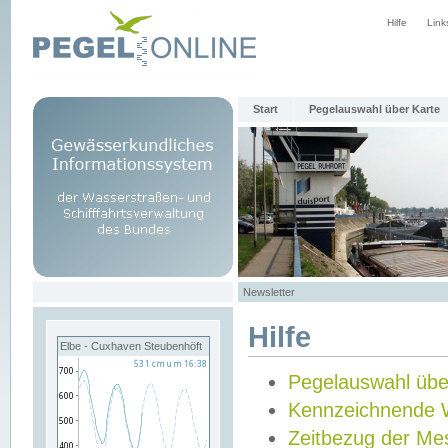
Hilfe
Link
Start
Pegelauswahl über Karte
Newsletter
Hilfe
Elbe - Cuxhaven Steubenhöft
Pegelauswahl übe
Kennzeichnende 
Zeitbezug der Me