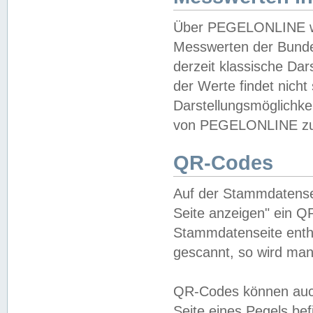
Über PEGELONLINE wer
Messwerten der Bundes
derzeit klassische Da
der Werte findet nicht 
Darstellungsmöglichkei
von PEGELONLINE zu 
QR-Codes
Auf der Stammdatensei
Seite anzeigen" ein Q
Stammdatenseite enthä
gescannt, so wird man
QR-Codes können auc
Seite eines Pegels be