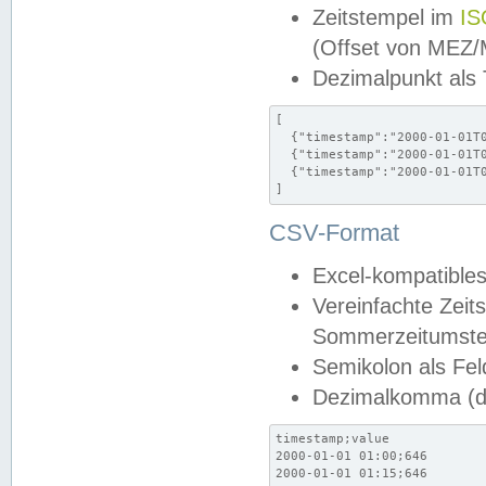
Zeitstempel im
IS
(Offset von MEZ
Dezimalpunkt als
[

  {"timestamp":"2000-01-01T0
  {"timestamp":"2000-01-01T0
  {"timestamp":"2000-01-01T0
]
CSV-Format
Excel-kompatibles
Vereinfachte Zeit
Sommerzeitumstel
Semikolon als Fel
Dezimalkomma (de
timestamp;value

2000-01-01 01:00;646

2000-01-01 01:15;646
