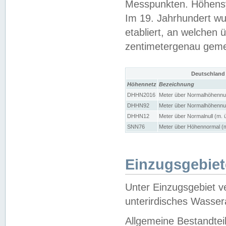
Messpunkten. Höhensy
Im 19. Jahrhundert wu
etabliert, an welchen 
zentimetergenau gem
Deutschland
Höhennetz
Bezeichnung
DHHN2016
Meter über Normalhöhennul
DHHN92
Meter über Normalhöhennul
DHHN12
Meter über Normalnull (m. 
SNN76
Meter über Höhennormal (m
Einzugsgebiet
Unter Einzugsgebiet v
unterirdisches Wasser
Allgemeine Bestandtei