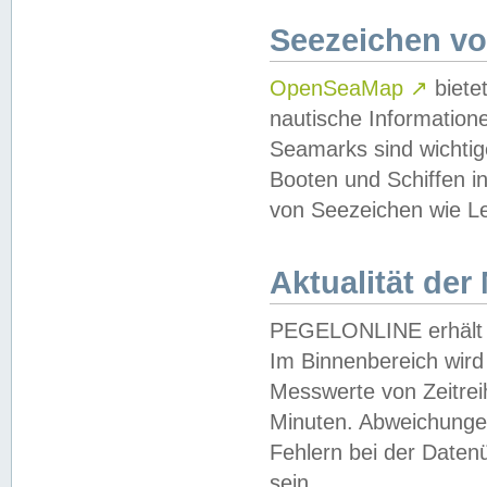
Seezeichen v
OpenSeaMap
↗
biete
nautische Information
Seamarks sind wichtig
Booten und Schiffen i
von Seezeichen wie Le
Aktualität der
PEGELONLINE erhält u
Im Binnenbereich wird 
Messwerte von Zeitreih
Minuten. Abweichungen
Fehlern bei der Daten
sein.