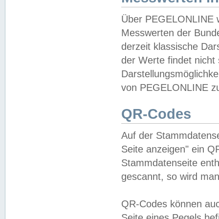
Über PEGELONLINE wer
Messwerten der Bundes
derzeit klassische Da
der Werte findet nicht 
Darstellungsmöglichkei
von PEGELONLINE zu 
QR-Codes
Auf der Stammdatensei
Seite anzeigen" ein Q
Stammdatenseite enthä
gescannt, so wird man
QR-Codes können auc
Seite eines Pegels be