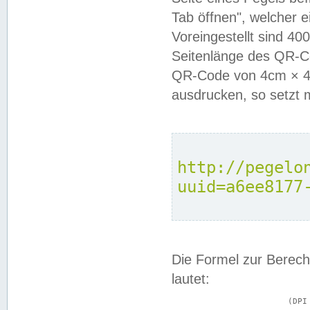
Tab öffnen", welcher 
Voreingestellt sind 4
Seitenlänge des QR-C
QR-Code von 4cm × 4c
ausdrucken, so setzt 
http://pegelo
uuid=a6ee8177
Die Formel zur Berech
lautet:
			(DPI × Druckkantenlänge in cm) ÷ 2,54 = Kantenlänge in Pixel
