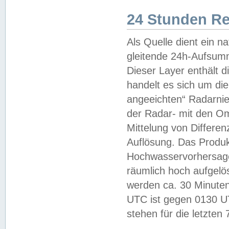
24 Stunden R
Als Quelle dient ein n
gleitende 24h-Aufsum
Dieser Layer enthält
handelt es sich um di
angeeichten“ Radarnie
der Radar- mit den O
Mittelung von Differe
Auflösung. Das Produk
Hochwasservorhersagez
räumlich hoch aufgelö
werden ca. 30 Minuten
UTC ist gegen 0130 UTC
stehen für die letzten