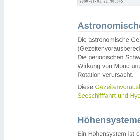
2000-01-01 01:30;645
Astronomische
Die astronomische Gez
(Gezeitenvorausberec
Die periodischen Schw
Wirkung von Mond und
Rotation verursacht.
Diese
Gezeitenvorau
Seeschifffahrt und Hy
Höhensystem
Ein Höhensystem ist e