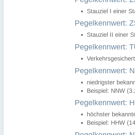
Stauziel I einer S
Pegelkennwert: Z
Stauziel II einer 
Pegelkennwert:
Verkehrsgesichert
Pegelkennwert:
niedrigster bekan
Beispiel: NNW (3
Pegelkennwert:
höchster bekannt
Beispiel: HHW (1
Pegelkennwert: 