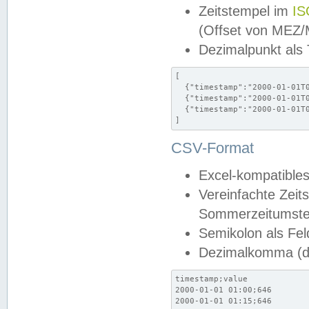
Zeitstempel im
IS
(Offset von MEZ
Dezimalpunkt als
[

  {"timestamp":"2000-01-01T0
  {"timestamp":"2000-01-01T0
  {"timestamp":"2000-01-01T0
]
CSV-Format
Excel-kompatibles
Vereinfachte Zeit
Sommerzeitumstel
Semikolon als Fel
Dezimalkomma (de
timestamp;value

2000-01-01 01:00;646

2000-01-01 01:15;646
