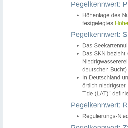
Pegelkennwert: 
Höhenlage des Nul
festgelegtes
Höhe
Pegelkennwert: 
Das Seekartennull
Das SKN bezieht s
Niedrigwassererei
deutschen Bucht) 
In Deutschland un
örtlich niedrigst
Tide (LAT)" definie
Pegelkennwert:
Regulierungs-Nie
Pegelkennwert: Z