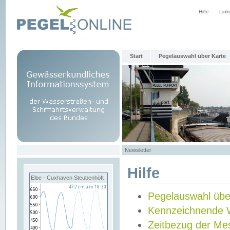
Hilfe
Link
Start
Pegelauswahl über Karte
Newsletter
Hilfe
Elbe - Cuxhaven Steubenhöft
Pegelauswahl übe
Kennzeichnende 
Zeitbezug der Me