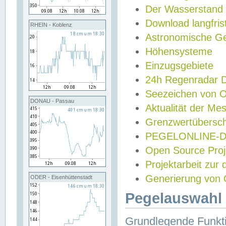
Der Wasserstand
Download langfris
RHEIN - Koblenz
Astronomische Gez
Höhensysteme
Einzugsgebiete
24h Regenradar
Seezeichen von 
DONAU - Passau
Aktualität der Me
Grenzwertübersch
PEGELONLINE-Di
Open Source Projek
Projektarbeit zur
Generierung von 
ODER - Eisenhüttenstadt
Pegelauswahl 
Grundlegende Funkti