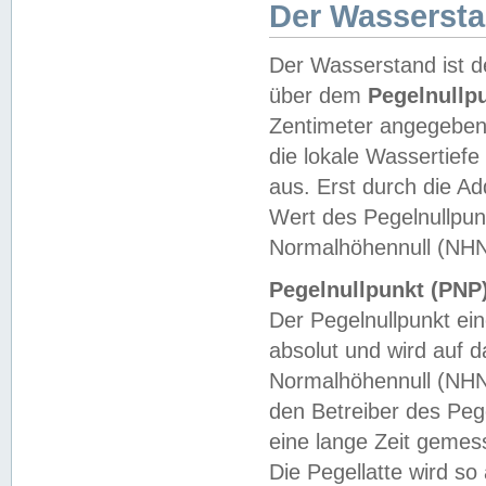
Der Wasserst
Der Wasserstand ist d
über dem
Pegelnullp
Zentimeter angegeben
die lokale Wassertie
aus. Erst durch die A
Wert des Pegelnullpun
Normalhöhennull (NHN
Pegelnullpunkt (PNP)
Der Pegelnullpunkt ei
absolut und wird auf
Normalhöhennull (NHN
den Betreiber des Pege
eine lange Zeit geme
Die Pegellatte wird s