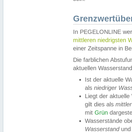
Grenzwertüber
In PEGELONLINE werde
mittleren niedrigsten
einer Zeitspanne in Be
Die farblichen Abstuf
aktuellen Wasserstand
Ist der aktuelle 
als
niedriger Was
Liegt der aktue
gilt dies als
mittle
mit
Grün
dargestel
Wasserstände obe
Wasserstand
und