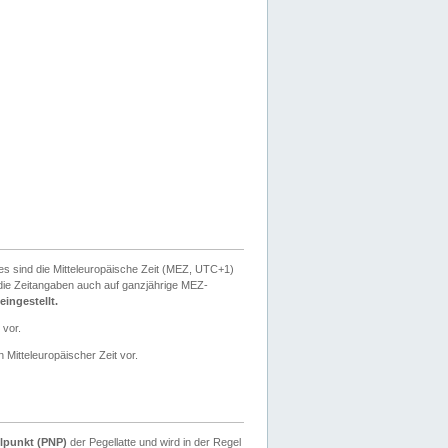
ies sind die Mitteleuropäische Zeit (MEZ, UTC+1)
ie Zeitangaben auch auf ganzjährige MEZ-
ingestellt.
 vor.
 Mitteleuropäischer Zeit vor.
lpunkt (PNP)
der Pegellatte und wird in der Regel