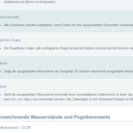
Selektionen im Menü zurückgesetzt.
sserauswahl
Alle Gewässer werden aufgelistet, wenn Daten für den ausgewählten Parameter vorhande
ahl des Pegels
Die Pegellisten zeigen alle verfügbaren Pegel einmal mit Namen und einmal mit Nummer a
inien
Zeigt die ausgewählten Messwerte als Ganglinie. Es können maximal 6 ausgewählt werde
load
Stellt die ausgewählten Messwerte innerhalb eines auswählbaren Zeitbereichs in einer Zi
kann txt, csv oder zrxp verwendet werden. Die Zeitangabe in den Download-Dateien ist 
nzeichnende Wasserstände und Pegelkennwerte
lkennwert: GLW