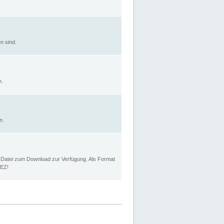
n sind.
n.
n.
p Datei zum Download zur Verfügung. Als Format
MEZ!