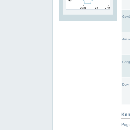
Gewä
Ausw
Gangl
Down
Ken
Pege