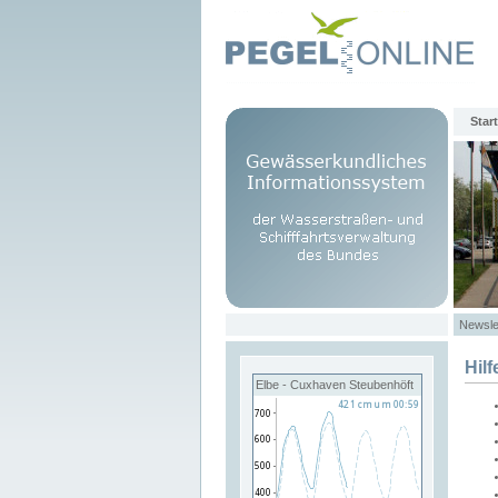
Start
Newsle
Hilf
Elbe - Cuxhaven Steubenhöft