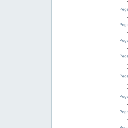
Pege
Pege
Peg
Pege
Pege
Pege
Pege
Peg