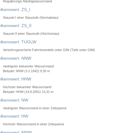
Regulierungs-Niedrigwasserstand
lkennwert: ZS_I
Stauziel I einer Staustufe (Normalstau)
lkennwert: ZS_II
Stauziel II einer Staustufe (Höchststau)
elkennwert: TUGLW
Verkehrsgesicherte Fahrrinnentiefe unter GlW (Tiefe unter GlW)
lkennwert: NNW
niedrigster bekannter Wasserstand
Beispiel: NNW (3.2.1942) 9,30 m
lkennwert: HHW
höchster bekannter Wasserstand
Beispiel: HHW (14.8.2001) 14,31 m
lkennwert: NW
niedrigster Wasserstand in einer Zeitspanne
lkennwert: HW
höchster Wasserstand in einer Zeitspanne
elkennwert: MNW