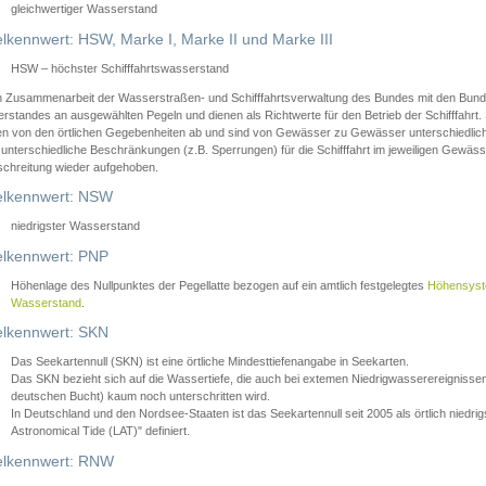
gleichwertiger Wasserstand
lkennwert: HSW, Marke I, Marke II und Marke III
HSW – höchster Schifffahrtswasserstand
in Zusammenarbeit der Wasserstraßen- und Schifffahrtsverwaltung des Bundes mit den Bund
standes an ausgewählten Pegeln und dienen als Richtwerte für den Betrieb der Schifffahrt. 
n von den örtlichen Gegebenheiten ab und sind von Gewässer zu Gewässer unterschiedlich
 unterschiedliche Beschränkungen (z.B. Sperrungen) für die Schifffahrt im jeweiligen Gewäss
schreitung wieder aufgehoben.
lkennwert: NSW
niedrigster Wasserstand
lkennwert: PNP
Höhenlage des Nullpunktes der Pegellatte bezogen auf ein amtlich festgelegtes
Höhensys
Wasserstand
.
lkennwert: SKN
Das Seekartennull (SKN) ist eine örtliche Mindesttiefenangabe in Seekarten.
Das SKN bezieht sich auf die Wassertiefe, die auch bei extemen Niedrigwasserereignissen
deutschen Bucht) kaum noch unterschritten wird.
In Deutschland und den Nordsee-Staaten ist das Seekartennull seit 2005 als örtlich nie
Astronomical Tide (LAT)" definiert.
lkennwert: RNW