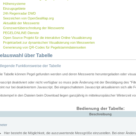
Höhensysteme
Einzugsgebiete
24h Regenradar DWD
Seezeichen von OpenSeaMap.org
Aktualität der Messwerte
Grenzwertüberschreitung der Messwerte
PEGELONLINE-Dienste
Open Source Projekt für die interaktive Online Visualisierung
Projektarbeit zur dynamischen Visualisierung von Messwerten
Generierung von QR-Codes für Pegelstammdatenseiten
elauswahl über Tabelle
legende Funktionsweise der Tabelle
die Tabelle können Pegel gefunden werden und deren Messwerte heruntergeladen oder visuali
vascript deaktiviert oder nicht verfügbar so muss jede Änderung mit der Bestätigung des "Filt
int nur bei deaktiviertem Javascript. Bei eingeschaltetem Javascript aktualisieren sich alle 
itstempel in den Dateien beim Download liegen ganzjährig in mitteleuropäischer Winterzeit vo
Bedienung der Tabelle:
Beschreibung
meter
Hier besteht die Möglichkeit, die auszuwertende Messgröße einzustellen. Bei einer Ände