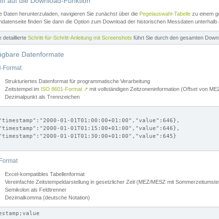
iff auf die Download-Funktion
e Daten herunterzuladen, navigieren Sie zunächst über die
Pegelauswahl-Tabelle
zu einem ge
datenseite finden Sie dann die Option zum Download der historischen Messdaten unterhalb
ne detaillierte
Schritt-für-Schritt-Anleitung mit Screenshots
führt Sie durch den gesamten Down
ügbare Datenformate
-Format
Strukturiertes Datenformat für programmatische Verarbeitung
Zeitstempel im
ISO 8601-Format
↗
mit vollständigen Zeitzoneninformation (Offset von 
Dezimalpunkt als Trennzeichen
"timestamp":"2000-01-01T01:00:00+01:00","value":646},

"timestamp":"2000-01-01T01:15:00+01:00","value":646},

"timestamp":"2000-01-01T01:30:00+01:00","value":645}

Format
Excel-kompatibles Tabellenformat
Vereinfachte Zeitstempeldarstellung in gesetzlicher Zeit (MEZ/MESZ mit Sommerzeitumstel
Semikolon als Feldtrenner
Dezimalkomma (deutsche Notation)
estamp;value
