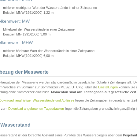
mittlerer niedrigster Wert der Wasserstände in einer Zeitspanne
Beispiel: MNW(1991/2000) 1,22 m
lkennwert: MW
Mittelwert der Wasserstände in einer Zeitspanne
Beispiel: MN(1991/2000) 3,00 m
elkennwert: MHW
mittlerer höchster Wert der Wasserstände in einer Zeitspanne
Beispiel: MHW(1991/2000) 6,00 m
tbezug der Messwerte
itangaben der Messwerte werden standardmäßig in gesetzlicher (lokaler) Zeit dargestellt. D
em Wechsel im Sommer zur Sommerzeit (MESZ, UTC+2). über die
Einstellungen
können Sie d
ellung ohne Sommerzeit einstellen.
Momentan sind alle Zeitangaben auf gesetzliche Zeit e
Download langfristiger Wasserstände und Abflüsse
liegen die Zeitangaben in gesetzlicher Zeit
n zum
Download angebotenen Tagesdateien
liegen die Zeitangaben grundsätzlich ganzjährig in
 Wasserstand
asserstand ist der lotrechte Abstand eines Punktes des Wasserspiegels über dem
Pegelnul