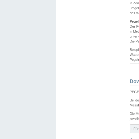
in Ze
umgeb
des W
Pegel
Der P
in Me
unter
Die Pe
Beisp
Wasse
Pegeln
Dow
PEGEL
Bei d
Messf
Die M
jeweil
ℹ️ F