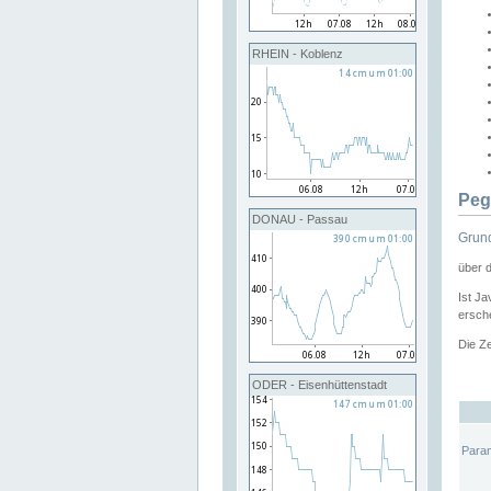
RHEIN - Koblenz
Peg
DONAU - Passau
Grund
über 
Ist Ja
ersche
Die Ze
ODER - Eisenhüttenstadt
Para