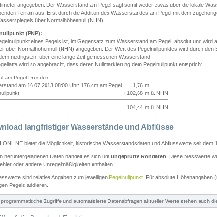
ntimeter angegeben. Der Wasserstand am Pegel sagt somit weder etwas über die lokale Wa
enden Terrain aus. Erst durch die Addition des Wasserstandes am Pegel mit dem zugehörig
asserspiegels über Normalhöhennull (NHN).
nullpunkt (PNP):
egelnullpunkt eines Pegels ist, im Gegensatz zum Wasserstand am Pegel, absolut und wir
ter über Normalhöhennull (NHN) angegeben. Der Wert des Pegelnullpunktes wird durch den Bet
 dem niedrigsten, über eine lange Zeit gemessenen Wasserstand.
gellatte wird so angebracht, dass deren Nullmarkierung dem Pegelnullpunkt entspricht.
iel am Pegel Dresden:
rstand am 16.07.2013 08:00 Uhr: 176 cm am Pegel
1,76
m
ullpunkt
+
102,68
m ü. NHN
=
104,44
m ü. NHN
nload langfristiger Wasserstände und Abflüsse
ONLINE bietet die Möglichkeit, historische Wasserstandsdaten und Abflusswerte seit dem 1
en heruntergeladenen Daten handelt es sich um
ungeprüfte Rohdaten
. Diese Messwerte wur
ehler oder andere Unregelmäßigkeiten enthalten.
esswerte sind relative Angaben zum jeweiligen
Pegelnullpunkt
. Für absolute Höhenangaben 
igen Pegels addieren.
ür programmatische Zugriffe und automatisierte Datenabfragen aktueller Werte stehen auch d