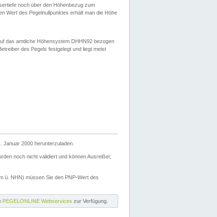
ssertiefe noch über den Höhenbezug zum
en Wert des Pegelnullpunktes erhält man die Höhe
d auf das amtliche Höhensystem DHHN92 bezogen
reiber des Pegels festgelegt und liegt meist
. Januar 2000 herunterzuladen.
den noch nicht validiert und können Ausreißer,
(m ü. NHN) müssen Sie den PNP-Wert des
ie
PEGELONLINE Webservices
zur Verfügung.