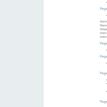
Pege
Sind 
Wasser
Hänge
treten
Unter
Pege
Pege
Pege
Pege