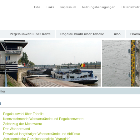
Hilfe
Links
Impressum
Nutzungsbedingungen
Datenschutz
Pegelauswahl über Karte
Pegelauswahl über Tabelle
Abo
Down
tter
e
Pegelauswahl über Tabelle
Kennzeichnende Wasserstände und Pegelkennwerte
Zeitbezug der Messwerte
Der Wasserstand
Download langfristiger Wasserstände und Abflüsse
Astronomische Gezeitenganglinie (Astrotide)