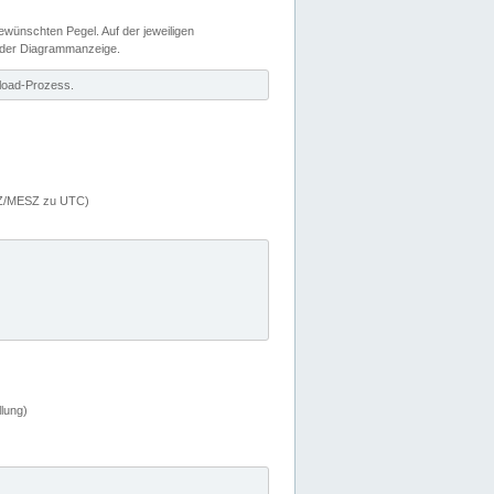
wünschten Pegel. Auf der jeweiligen
 der Diagrammanzeige.
load-Prozess.
MEZ/MESZ zu UTC)
lung)