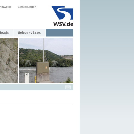
hinweise
Einstellungen
loads
Webservices