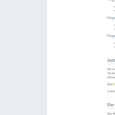
Pege
Peg
Zei
Die Ze
mit d
Darst
Beim
In de
Der
Der W