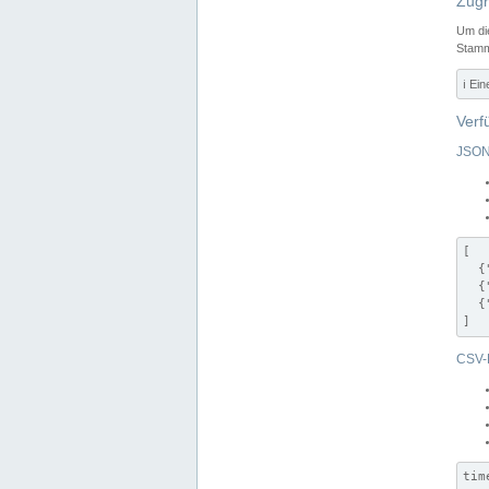
Zugr
Um di
Stamm
ℹ️ Ei
Verf
JSON
[

  {
  {
  {
]
CSV-
tim