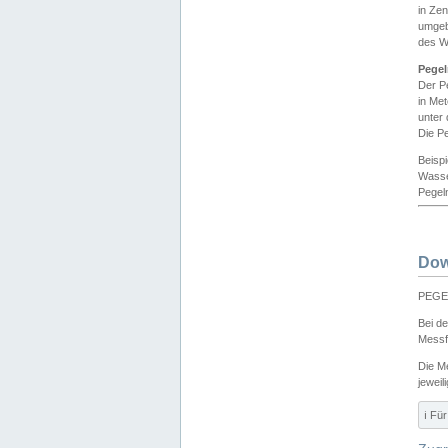
in Ze
umgeb
des W
Pegel
Der P
in Me
unter
Die Pe
Beisp
Wasse
Pegeln
Dow
PEGEL
Bei d
Messf
Die M
jeweil
ℹ️ F