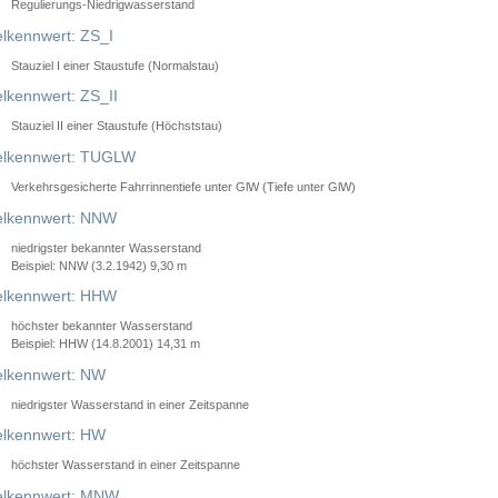
Regulierungs-Niedrigwasserstand
lkennwert: ZS_I
Stauziel I einer Staustufe (Normalstau)
lkennwert: ZS_II
Stauziel II einer Staustufe (Höchststau)
elkennwert: TUGLW
Verkehrsgesicherte Fahrrinnentiefe unter GlW (Tiefe unter GlW)
lkennwert: NNW
niedrigster bekannter Wasserstand
Beispiel: NNW (3.2.1942) 9,30 m
lkennwert: HHW
höchster bekannter Wasserstand
Beispiel: HHW (14.8.2001) 14,31 m
lkennwert: NW
niedrigster Wasserstand in einer Zeitspanne
lkennwert: HW
höchster Wasserstand in einer Zeitspanne
elkennwert: MNW