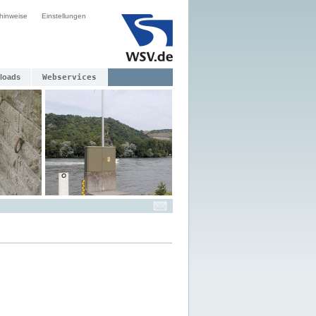
hinweise
Einstellungen
loads
Webservices