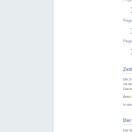
Pege
Peg
Zei
Die Ze
mit d
Darst
Beim
In de
Der
Der W