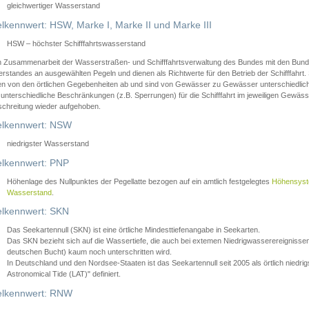
gleichwertiger Wasserstand
lkennwert: HSW, Marke I, Marke II und Marke III
HSW – höchster Schifffahrtswasserstand
in Zusammenarbeit der Wasserstraßen- und Schifffahrtsverwaltung des Bundes mit den Bund
standes an ausgewählten Pegeln und dienen als Richtwerte für den Betrieb der Schifffahrt. 
n von den örtlichen Gegebenheiten ab und sind von Gewässer zu Gewässer unterschiedlich
 unterschiedliche Beschränkungen (z.B. Sperrungen) für die Schifffahrt im jeweiligen Gewäss
schreitung wieder aufgehoben.
lkennwert: NSW
niedrigster Wasserstand
lkennwert: PNP
Höhenlage des Nullpunktes der Pegellatte bezogen auf ein amtlich festgelegtes
Höhensys
Wasserstand
.
lkennwert: SKN
Das Seekartennull (SKN) ist eine örtliche Mindesttiefenangabe in Seekarten.
Das SKN bezieht sich auf die Wassertiefe, die auch bei extemen Niedrigwasserereignissen
deutschen Bucht) kaum noch unterschritten wird.
In Deutschland und den Nordsee-Staaten ist das Seekartennull seit 2005 als örtlich nie
Astronomical Tide (LAT)" definiert.
lkennwert: RNW