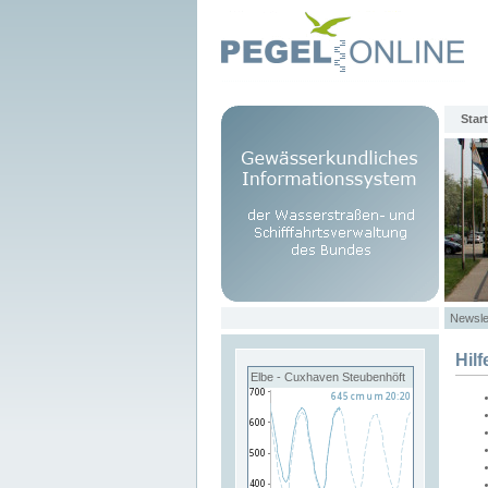
Start
Newsle
Hilf
Elbe - Cuxhaven Steubenhöft