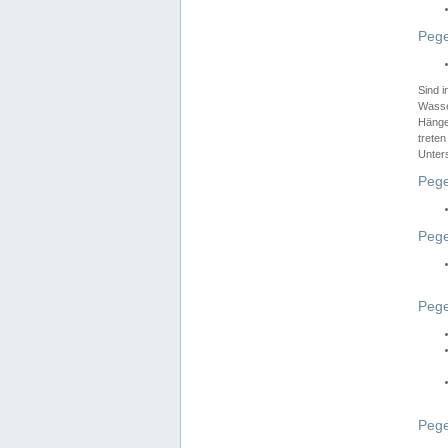
Pege
Sind 
Wasser
Hänge
treten
Unter
Pege
Pege
Pege
Pege