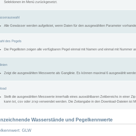
Selektionen im Menü zurückgesetzt.
sserauswahl
Alle Gewässer werden aufgelistet, wenn Daten für den ausgewählten Parameter vorhande
ahl des Pegels
Die Pegellisten zeigen alle verfügbaren Pegel einmal mit Namen und einmal mit Nummer a
inien
Zeigt die ausgewählten Messwerte als Ganglinie. Es können maximal 6 ausgewählt werde
load
Stellt die ausgewählten Messwerte innerhalb eines auswählbaren Zeitbereichs in einer Zi
kann txt, csv oder zrxp verwendet werden. Die Zeitangabe in den Download-Dateien ist 
nzeichnende Wasserstände und Pegelkennwerte
lkennwert: GLW