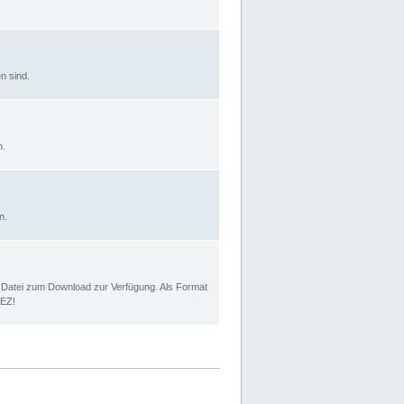
n sind.
n.
n.
p Datei zum Download zur Verfügung. Als Format
MEZ!