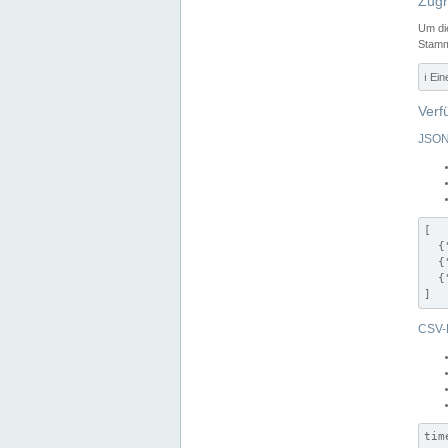
Zugr
Um di
Stamm
ℹ️ Ei
Verf
JSON
[

  {
  {
  {
]
CSV-
tim