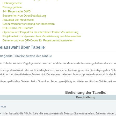
Höhensysteme
Einzugsgebiete
24h Regenradar DWD
Seezeichen von OpenSeaMap.org
Aktualität der Messwerte
Grenzwertüberschreitung der Messwerte
PEGELONLINE-Dienste
Open Source Projekt für die interaktive Online Visualisierung
Projektarbeit zur dynamischen Visualisierung von Messwerten
Generierung von QR-Codes für Pegelstammdatenseiten
elauswahl über Tabelle
legende Funktionsweise der Tabelle
die Tabelle können Pegel gefunden werden und deren Messwerte heruntergeladen oder visuali
vascript deaktiviert oder nicht verfügbar so muss jede Änderung mit der Bestätigung des "Filt
int nur bei deaktiviertem Javascript. Bei eingeschaltetem Javascript aktualisieren sich alle 
itstempel in den Dateien beim Download liegen ganzjährig in mitteleuropäischer Winterzeit vo
Bedienung der Tabelle:
Beschreibung
meter
Hier besteht die Möglichkeit, die auszuwertende Messgröße einzustellen. Bei einer Ände