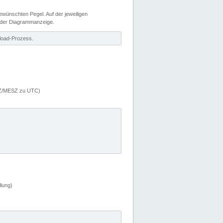
wünschten Pegel. Auf der jeweiligen
 der Diagrammanzeige.
load-Prozess.
MEZ/MESZ zu UTC)
lung)