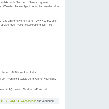
ssertiefe noch über den Höhenbezug zum
en Wert des Pegelnullpunktes erhält man die Höhe
d auf das amtliche Höhensystem DHHN92 bezogen
reiber des Pegels festgelegt und liegt meist
. Januar 2000 herunterzuladen.
den noch nicht validiert und können Ausreißer,
(m ü. NHN) müssen Sie den PNP-Wert des
ie
PEGELONLINE Webservices
zur Verfügung.