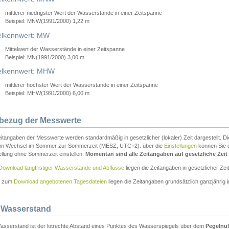
mittlerer niedrigster Wert der Wasserstände in einer Zeitspanne
Beispiel: MNW(1991/2000) 1,22 m
lkennwert: MW
Mittelwert der Wasserstände in einer Zeitspanne
Beispiel: MN(1991/2000) 3,00 m
elkennwert: MHW
mittlerer höchster Wert der Wasserstände in einer Zeitspanne
Beispiel: MHW(1991/2000) 6,00 m
tbezug der Messwerte
itangaben der Messwerte werden standardmäßig in gesetzlicher (lokaler) Zeit dargestellt. D
em Wechsel im Sommer zur Sommerzeit (MESZ, UTC+2). über die
Einstellungen
können Sie d
ellung ohne Sommerzeit einstellen.
Momentan sind alle Zeitangaben auf gesetzliche Zeit e
Download langfristiger Wasserstände und Abflüsse
liegen die Zeitangaben in gesetzlicher Zeit
n zum
Download angebotenen Tagesdateien
liegen die Zeitangaben grundsätzlich ganzjährig in
 Wasserstand
asserstand ist der lotrechte Abstand eines Punktes des Wasserspiegels über dem
Pegelnul