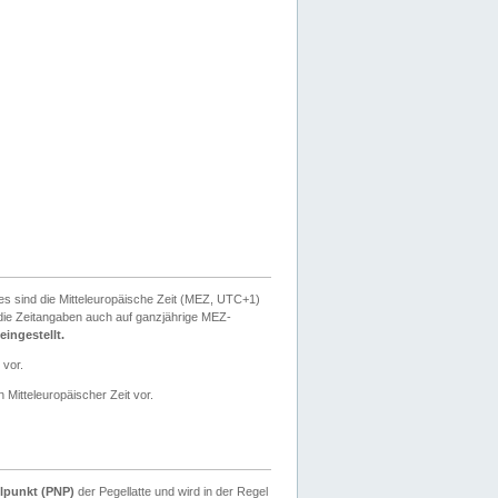
ies sind die Mitteleuropäische Zeit (MEZ, UTC+1)
ie Zeitangaben auch auf ganzjährige MEZ-
ingestellt.
 vor.
 Mitteleuropäischer Zeit vor.
lpunkt (PNP)
der Pegellatte und wird in der Regel