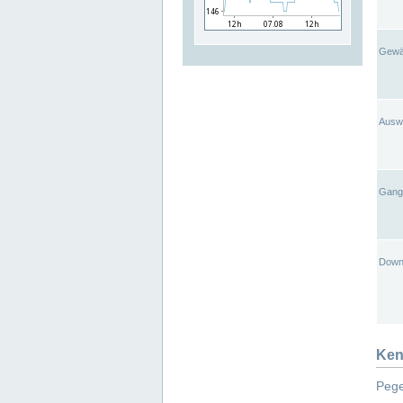
Gewä
Ausw
Gangl
Down
Ken
Pege