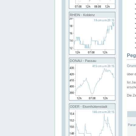
RHEIN - Koblenz
Peg
DONAU - Passau
Grund
über 
Ist Ja
ersche
Die Ze
ODER - Eisenhüttenstadt
Para