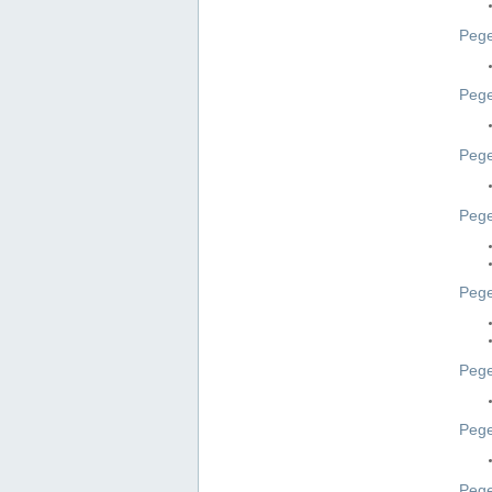
Pege
Pege
Peg
Pege
Pege
Pege
Pege
Peg