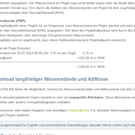
ntimeter angegeben. Der Wasserstand am Pegel sagt somit weder etwas über die lokale Wa
enden Terrain aus. Erst durch die Addition des Wasserstandes am Pegel mit dem zugehörig
asserspiegels über Normalhöhennull (NHN).
nullpunkt (PNP):
egelnullpunkt eines Pegels ist, im Gegensatz zum Wasserstand am Pegel, absolut und wir
ter über Normalhöhennull (NHN) angegeben. Der Wert des Pegelnullpunktes wird durch den Bet
 dem niedrigsten, über eine lange Zeit gemessenen Wasserstand.
gellatte wird so angebracht, dass deren Nullmarkierung dem Pegelnullpunkt entspricht.
iel am Pegel Dresden:
rstand am 16.07.2013 08:00 Uhr: 176 cm am Pegel
1,76
m
ullpunkt
+
102,68
m ü. NHN
=
104,44
m ü. NHN
nload langfristiger Wasserstände und Abflüsse
ONLINE bietet die Möglichkeit, historische Wasserstandsdaten und Abflusswerte seit dem 1
en heruntergeladenen Daten handelt es sich um
ungeprüfte Rohdaten
. Diese Messwerte wur
ehler oder andere Unregelmäßigkeiten enthalten.
esswerte sind relative Angaben zum jeweiligen
Pegelnullpunkt
. Für absolute Höhenangaben 
igen Pegels addieren.
ür programmatische Zugriffe und automatisierte Datenabfragen aktueller Werte stehen auch d