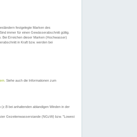
esländern festgelegte Marken des
Sind immer für einen Gewässerabschnitt gültig.
. Bei Erreichen dieser Marken (Hochwasser)
erabschnitt in Kraft bzw. werden bei
tem
. Siehe auch die Informationen zum
 (z.B bei anhaltenden ablandigen Winden in der
drigster Gezeitenwasserstande (NGzW) bzw. "Lowest