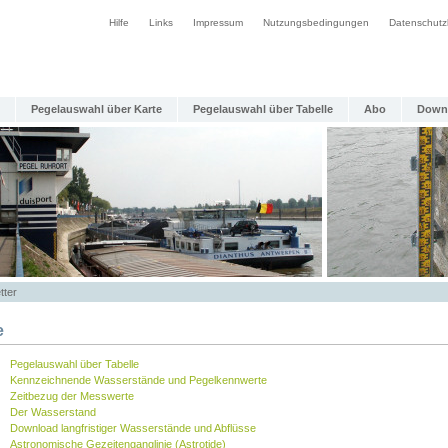
Hilfe
Links
Impressum
Nutzungsbedingungen
Datenschutz
Pegelauswahl über Karte
Pegelauswahl über Tabelle
Abo
Down
tter
e
Pegelauswahl über Tabelle
Kennzeichnende Wasserstände und Pegelkennwerte
Zeitbezug der Messwerte
Der Wasserstand
Download langfristiger Wasserstände und Abflüsse
Astronomische Gezeitenganglinie (Astrotide)