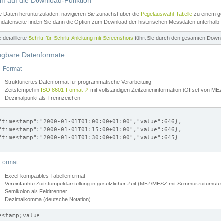
iff auf die Download-Funktion
e Daten herunterzuladen, navigieren Sie zunächst über die
Pegelauswahl-Tabelle
zu einem ge
datenseite finden Sie dann die Option zum Download der historischen Messdaten unterhalb
ne detaillierte
Schritt-für-Schritt-Anleitung mit Screenshots
führt Sie durch den gesamten Down
ügbare Datenformate
-Format
Strukturiertes Datenformat für programmatische Verarbeitung
Zeitstempel im
ISO 8601-Format
↗
mit vollständigen Zeitzoneninformation (Offset von 
Dezimalpunkt als Trennzeichen
"timestamp":"2000-01-01T01:00:00+01:00","value":646},

"timestamp":"2000-01-01T01:15:00+01:00","value":646},

"timestamp":"2000-01-01T01:30:00+01:00","value":645}

Format
Excel-kompatibles Tabellenformat
Vereinfachte Zeitstempeldarstellung in gesetzlicher Zeit (MEZ/MESZ mit Sommerzeitumstel
Semikolon als Feldtrenner
Dezimalkomma (deutsche Notation)
estamp;value
