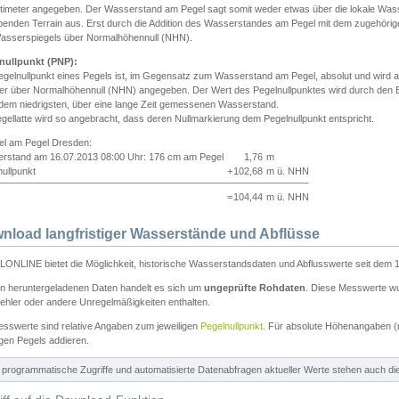
ntimeter angegeben. Der Wasserstand am Pegel sagt somit weder etwas über die lokale Wa
enden Terrain aus. Erst durch die Addition des Wasserstandes am Pegel mit dem zugehörig
asserspiegels über Normalhöhennull (NHN).
nullpunkt (PNP):
egelnullpunkt eines Pegels ist, im Gegensatz zum Wasserstand am Pegel, absolut und wir
ter über Normalhöhennull (NHN) angegeben. Der Wert des Pegelnullpunktes wird durch den Bet
 dem niedrigsten, über eine lange Zeit gemessenen Wasserstand.
gellatte wird so angebracht, dass deren Nullmarkierung dem Pegelnullpunkt entspricht.
iel am Pegel Dresden:
rstand am 16.07.2013 08:00 Uhr: 176 cm am Pegel
1,76
m
ullpunkt
+
102,68
m ü. NHN
=
104,44
m ü. NHN
nload langfristiger Wasserstände und Abflüsse
ONLINE bietet die Möglichkeit, historische Wasserstandsdaten und Abflusswerte seit dem 1
en heruntergeladenen Daten handelt es sich um
ungeprüfte Rohdaten
. Diese Messwerte wur
ehler oder andere Unregelmäßigkeiten enthalten.
esswerte sind relative Angaben zum jeweiligen
Pegelnullpunkt
. Für absolute Höhenangaben 
igen Pegels addieren.
ür programmatische Zugriffe und automatisierte Datenabfragen aktueller Werte stehen auch d