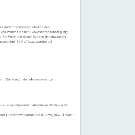
esländern festgelegte Marken des
Sind immer für einen Gewässerabschnitt gültig.
. Bei Erreichen dieser Marken (Hochwasser)
erabschnitt in Kraft bzw. werden bei
tem
. Siehe auch die Informationen zum
 (z.B bei anhaltenden ablandigen Winden in der
drigster Gezeitenwasserstande (NGzW) bzw. "Lowest