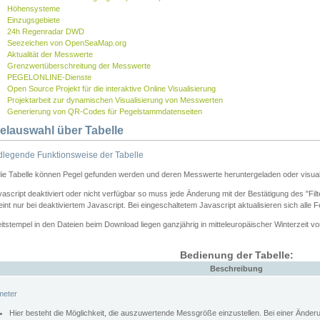
Höhensysteme
Einzugsgebiete
24h Regenradar DWD
Seezeichen von OpenSeaMap.org
Aktualität der Messwerte
Grenzwertüberschreitung der Messwerte
PEGELONLINE-Dienste
Open Source Projekt für die interaktive Online Visualisierung
Projektarbeit zur dynamischen Visualisierung von Messwerten
Generierung von QR-Codes für Pegelstammdatenseiten
elauswahl über Tabelle
legende Funktionsweise der Tabelle
die Tabelle können Pegel gefunden werden und deren Messwerte heruntergeladen oder visuali
vascript deaktiviert oder nicht verfügbar so muss jede Änderung mit der Bestätigung des "Filt
int nur bei deaktiviertem Javascript. Bei eingeschaltetem Javascript aktualisieren sich alle 
itstempel in den Dateien beim Download liegen ganzjährig in mitteleuropäischer Winterzeit vo
Bedienung der Tabelle:
Beschreibung
meter
Hier besteht die Möglichkeit, die auszuwertende Messgröße einzustellen. Bei einer Ände