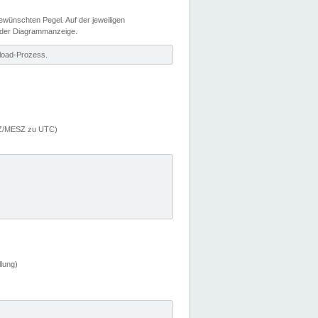
wünschten Pegel. Auf der jeweiligen
 der Diagrammanzeige.
load-Prozess.
MEZ/MESZ zu UTC)
lung)