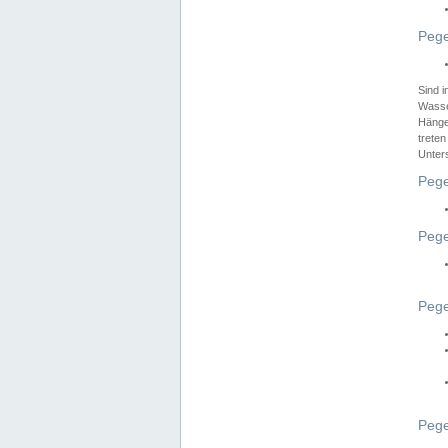
Pege
Sind 
Wasser
Hänge
treten
Unter
Pege
Pege
Pege
Pege