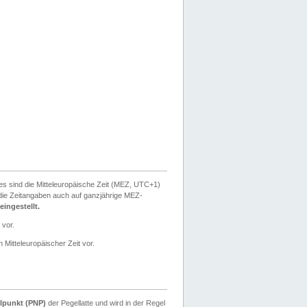
ies sind die Mitteleuropäische Zeit (MEZ, UTC+1)
ie Zeitangaben auch auf ganzjährige MEZ-
ingestellt.
 vor.
 Mitteleuropäischer Zeit vor.
lpunkt (PNP)
der Pegellatte und wird in der Regel