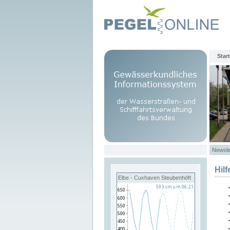
Start
Newsle
Hilf
Elbe - Cuxhaven Steubenhöft