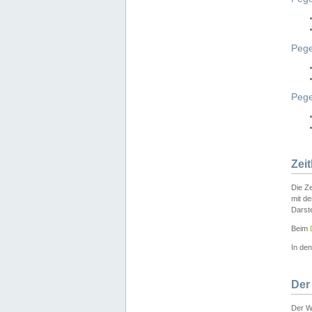
Pege
Peg
Zei
Die Ze
mit d
Darst
Beim
In de
Der
Der W