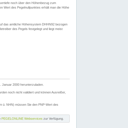
ssertiefe noch über den Höhenbezug zum
en Wert des Pegelnullpunktes erhält man die Höhe
d auf das amtliche Höhensystem DHHN92 bezogen
reiber des Pegels festgelegt und liegt meist
. Januar 2000 herunterzuladen.
den noch nicht validiert und können Ausreißer,
(m ü. NHN) müssen Sie den PNP-Wert des
ie
PEGELONLINE Webservices
zur Verfügung.