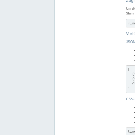
Zugr
Um di
Stamm
ℹ️ Ei
Verf
JSON
[

  {
  {
  {
]
CSV-
tim