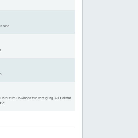
n sind.
n.
n.
p Datei zum Download zur Verfügung. Als Format
MEZ!