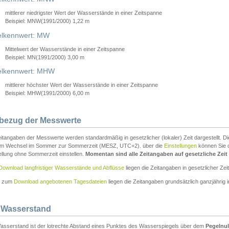
mittlerer niedrigster Wert der Wasserstände in einer Zeitspanne
Beispiel: MNW(1991/2000) 1,22 m
lkennwert: MW
Mittelwert der Wasserstände in einer Zeitspanne
Beispiel: MN(1991/2000) 3,00 m
elkennwert: MHW
mittlerer höchster Wert der Wasserstände in einer Zeitspanne
Beispiel: MHW(1991/2000) 6,00 m
tbezug der Messwerte
itangaben der Messwerte werden standardmäßig in gesetzlicher (lokaler) Zeit dargestellt. D
em Wechsel im Sommer zur Sommerzeit (MESZ, UTC+2). über die
Einstellungen
können Sie d
ellung ohne Sommerzeit einstellen.
Momentan sind alle Zeitangaben auf gesetzliche Zeit e
Download langfristiger Wasserstände und Abflüsse
liegen die Zeitangaben in gesetzlicher Zeit
n zum
Download angebotenen Tagesdateien
liegen die Zeitangaben grundsätzlich ganzjährig in
 Wasserstand
asserstand ist der lotrechte Abstand eines Punktes des Wasserspiegels über dem
Pegelnul