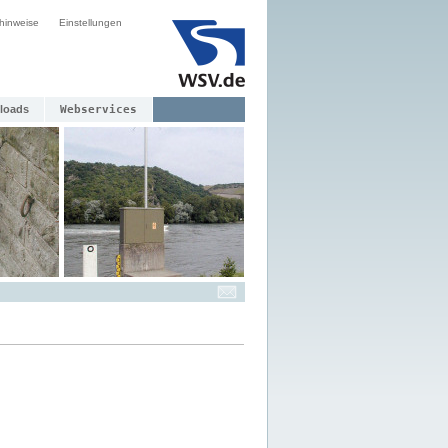
hinweise
Einstellungen
loads
Webservices