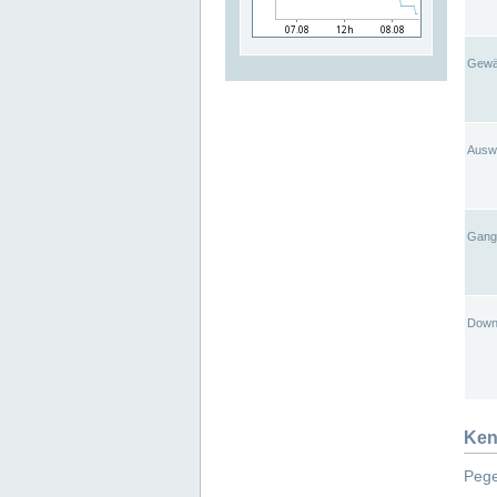
Gewä
Ausw
Gangl
Down
Ken
Pege