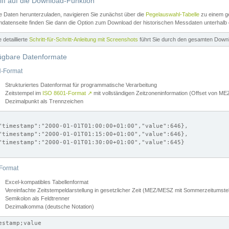
iff auf die Download-Funktion
e Daten herunterzuladen, navigieren Sie zunächst über die
Pegelauswahl-Tabelle
zu einem ge
datenseite finden Sie dann die Option zum Download der historischen Messdaten unterhalb
ne detaillierte
Schritt-für-Schritt-Anleitung mit Screenshots
führt Sie durch den gesamten Down
ügbare Datenformate
-Format
Strukturiertes Datenformat für programmatische Verarbeitung
Zeitstempel im
ISO 8601-Format
↗
mit vollständigen Zeitzoneninformation (Offset von 
Dezimalpunkt als Trennzeichen
"timestamp":"2000-01-01T01:00:00+01:00","value":646},

"timestamp":"2000-01-01T01:15:00+01:00","value":646},

"timestamp":"2000-01-01T01:30:00+01:00","value":645}

Format
Excel-kompatibles Tabellenformat
Vereinfachte Zeitstempeldarstellung in gesetzlicher Zeit (MEZ/MESZ mit Sommerzeitumstel
Semikolon als Feldtrenner
Dezimalkomma (deutsche Notation)
estamp;value
