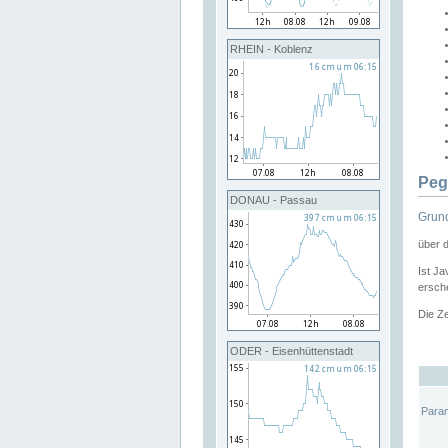
RHEIN - Koblenz
Peg
DONAU - Passau
Grund
über 
Ist Ja
ersche
Die Ze
ODER - Eisenhüttenstadt
Para