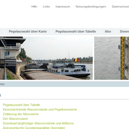
Hilfe
Links
Impressum
Nutzungsbedingungen
Datenschutz
Pegelauswahl über Karte
Pegelauswahl über Tabelle
Abo
Down
tter
e
Pegelauswahl über Tabelle
Kennzeichnende Wasserstände und Pegelkennwerte
Zeitbezug der Messwerte
Der Wasserstand
Download langfristiger Wasserstände und Abflüsse
Astronomische Gezeitenganglinie (Astrotide)