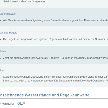
Selektionen im Menü zurückgesetzt.
sserauswahl
Alle Gewässer werden aufgelistet, wenn Daten für den ausgewählten Parameter vorhande
ahl des Pegels
Die Pegellisten zeigen alle verfügbaren Pegel einmal mit Namen und einmal mit Nummer a
inien
Zeigt die ausgewählten Messwerte als Ganglinie. Es können maximal 6 ausgewählt werde
load
Stellt die ausgewählten Messwerte innerhalb eines auswählbaren Zeitbereichs in einer Zi
kann txt, csv oder zrxp verwendet werden. Die Zeitangabe in den Download-Dateien ist 
nzeichnende Wasserstände und Pegelkennwerte
lkennwert: GLW