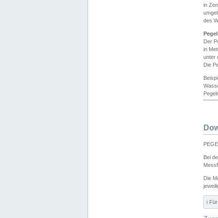
in Ze
umgeb
des W
Pegel
Der P
in Me
unter
Die Pe
Beisp
Wasse
Pegeln
Dow
PEGEL
Bei d
Messf
Die M
jeweil
ℹ️ F