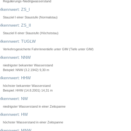
Regulierungs-Niedrigwasserstand
lkennwert: ZS_I
Stauziel I einer Staustufe (Normalstau)
lkennwert: ZS_II
Stauziel II einer Staustufe (Höchststau)
elkennwert: TUGLW
Verkehrsgesicherte Fahrrinnentiefe unter GlW (Tiefe unter GlW)
lkennwert: NNW
niedrigster bekannter Wasserstand
Beispiel: NNW (3.2.1942) 9,30 m
lkennwert: HHW
höchster bekannter Wasserstand
Beispiel: HHW (14.8.2001) 14,31 m
lkennwert: NW
niedrigster Wasserstand in einer Zeitspanne
lkennwert: HW
höchster Wasserstand in einer Zeitspanne
elkennwert: MNW