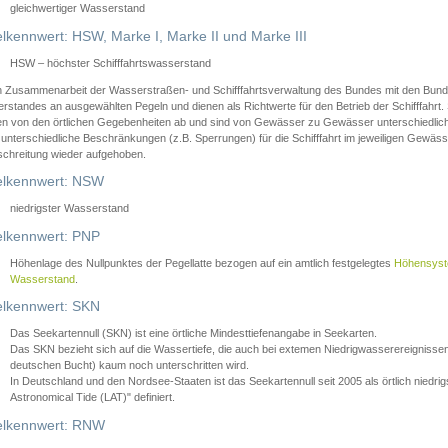
gleichwertiger Wasserstand
lkennwert: HSW, Marke I, Marke II und Marke III
HSW – höchster Schifffahrtswasserstand
in Zusammenarbeit der Wasserstraßen- und Schifffahrtsverwaltung des Bundes mit den Bund
standes an ausgewählten Pegeln und dienen als Richtwerte für den Betrieb der Schifffahrt. 
n von den örtlichen Gegebenheiten ab und sind von Gewässer zu Gewässer unterschiedlich
 unterschiedliche Beschränkungen (z.B. Sperrungen) für die Schifffahrt im jeweiligen Gewäss
schreitung wieder aufgehoben.
lkennwert: NSW
niedrigster Wasserstand
lkennwert: PNP
Höhenlage des Nullpunktes der Pegellatte bezogen auf ein amtlich festgelegtes
Höhensys
Wasserstand
.
lkennwert: SKN
Das Seekartennull (SKN) ist eine örtliche Mindesttiefenangabe in Seekarten.
Das SKN bezieht sich auf die Wassertiefe, die auch bei extemen Niedrigwasserereignissen
deutschen Bucht) kaum noch unterschritten wird.
In Deutschland und den Nordsee-Staaten ist das Seekartennull seit 2005 als örtlich nie
Astronomical Tide (LAT)" definiert.
lkennwert: RNW