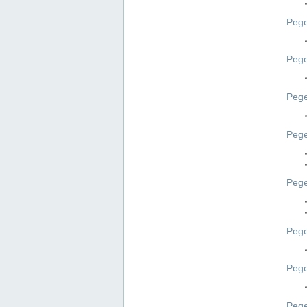
Pege
Pege
Peg
Pege
Pege
Pege
Pege
Peg