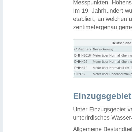
Messpunkten. Höhensy
Im 19. Jahrhundert wu
etabliert, an welchen 
zentimetergenau gem
Deutschland
Höhennetz
Bezeichnung
DHHN2016
Meter über Normalhöhennul
DHHN92
Meter über Normalhöhennul
DHHN12
Meter über Normalnull (m. 
SNN76
Meter über Höhennormal (m
Einzugsgebiet
Unter Einzugsgebiet v
unterirdisches Wasser
Allgemeine Bestandtei