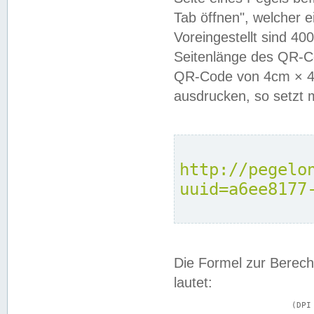
Tab öffnen", welcher 
Voreingestellt sind 4
Seitenlänge des QR-C
QR-Code von 4cm × 4c
ausdrucken, so setzt 
http://pegelo
uuid=a6ee8177
Die Formel zur Berech
lautet:
			(DPI × Druckkantenlänge in cm) ÷ 2,54 = Kantenlänge in Pixel
