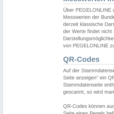
Über PEGELONLINE wer
Messwerten der Bundes
derzeit klassische Da
der Werte findet nicht 
Darstellungsmöglichkei
von PEGELONLINE zu 
QR-Codes
Auf der Stammdatensei
Seite anzeigen" ein Q
Stammdatenseite enthä
gescannt, so wird man
QR-Codes können auc
Seite eines Pegels be