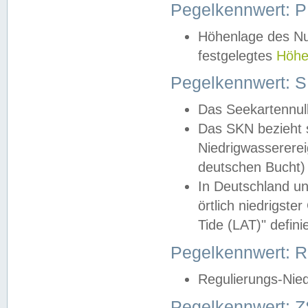
Pegelkennwert: 
Höhenlage des Nul
festgelegtes
Höhe
Pegelkennwert: 
Das Seekartennull
Das SKN bezieht s
Niedrigwassererei
deutschen Bucht) 
In Deutschland un
örtlich niedrigst
Tide (LAT)" definie
Pegelkennwert:
Regulierungs-Nie
Pegelkennwert: Z