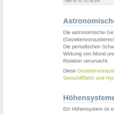
2000-01-01 01:30;645
Astronomische
Die astronomische Gez
(Gezeitenvorausberec
Die periodischen Schw
Wirkung von Mond und
Rotation verursacht.
Diese
Gezeitenvorau
Seeschifffahrt und Hy
Höhensystem
Ein Höhensystem ist e