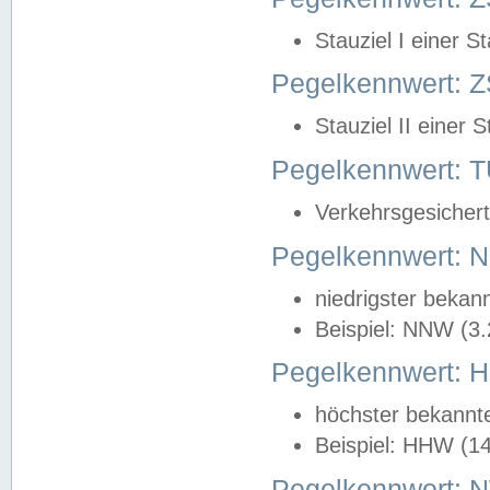
Stauziel I einer S
Pegelkennwert: Z
Stauziel II einer 
Pegelkennwert:
Verkehrsgesichert
Pegelkennwert:
niedrigster bekan
Beispiel: NNW (3
Pegelkennwert:
höchster bekannt
Beispiel: HHW (1
Pegelkennwert: 