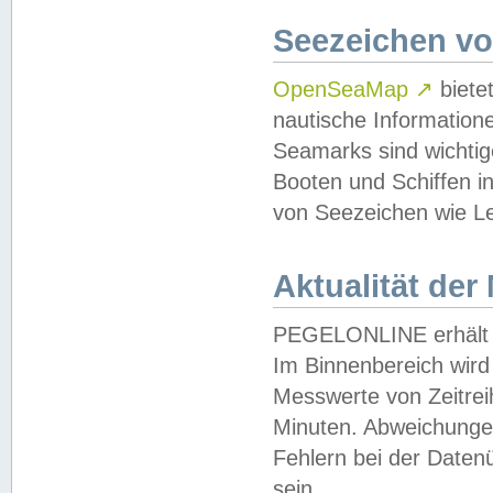
Seezeichen v
OpenSeaMap
↗
biete
nautische Information
Seamarks sind wichtig
Booten und Schiffen i
von Seezeichen wie Le
Aktualität der
PEGELONLINE erhält u
Im Binnenbereich wird 
Messwerte von Zeitreih
Minuten. Abweichungen
Fehlern bei der Daten
sein.