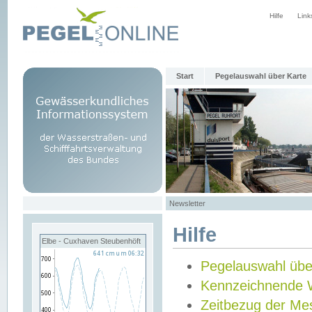
Hilfe
Link
Start
Pegelauswahl über Karte
Newsletter
Hilfe
Elbe - Cuxhaven Steubenhöft
Pegelauswahl übe
Kennzeichnende 
Zeitbezug der Me