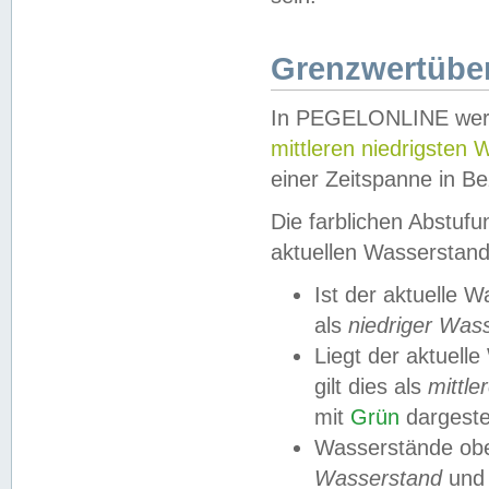
Grenzwertüber
In PEGELONLINE werde
mittleren niedrigsten
einer Zeitspanne in Be
Die farblichen Abstuf
aktuellen Wasserstand
Ist der aktuelle 
als
niedriger Was
Liegt der aktue
gilt dies als
mittle
mit
Grün
dargestel
Wasserstände obe
Wasserstand
und