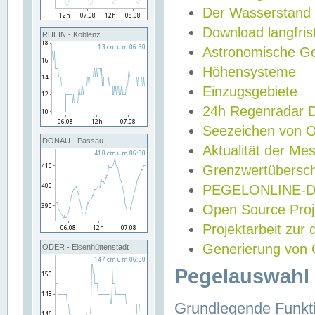
Der Wasserstand
Download langfris
RHEIN - Koblenz
Astronomische Gez
Höhensysteme
Einzugsgebiete
24h Regenradar
Seezeichen von 
DONAU - Passau
Aktualität der Me
Grenzwertübersch
PEGELONLINE-Di
Open Source Projek
Projektarbeit zur
Generierung von 
ODER - Eisenhüttenstadt
Pegelauswahl 
Grundlegende Funkti