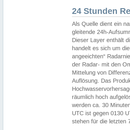
24 Stunden R
Als Quelle dient ein n
gleitende 24h-Aufsum
Dieser Layer enthält
handelt es sich um di
angeeichten“ Radarnie
der Radar- mit den O
Mittelung von Differe
Auflösung. Das Produk
Hochwasservorhersagez
räumlich hoch aufgelö
werden ca. 30 Minuten
UTC ist gegen 0130 UTC
stehen für die letzten