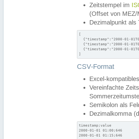
Zeitstempel im
IS
(Offset von MEZ
Dezimalpunkt als
[

  {"timestamp":"2000-01-01T0
  {"timestamp":"2000-01-01T0
  {"timestamp":"2000-01-01T0
]
CSV-Format
Excel-kompatibles
Vereinfachte Zeit
Sommerzeitumstel
Semikolon als Fel
Dezimalkomma (de
timestamp;value

2000-01-01 01:00;646

2000-01-01 01:15;646
