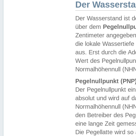
Der Wasserst
Der Wasserstand ist d
über dem
Pegelnullp
Zentimeter angegeben
die lokale Wassertie
aus. Erst durch die A
Wert des Pegelnullpun
Normalhöhennull (NHN
Pegelnullpunkt (PNP)
Der Pegelnullpunkt ei
absolut und wird auf
Normalhöhennull (NHN
den Betreiber des Pege
eine lange Zeit geme
Die Pegellatte wird s