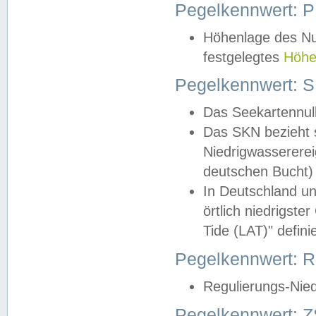
Pegelkennwert: 
Höhenlage des Nul
festgelegtes
Höhe
Pegelkennwert: 
Das Seekartennull
Das SKN bezieht s
Niedrigwassererei
deutschen Bucht) 
In Deutschland un
örtlich niedrigst
Tide (LAT)" definie
Pegelkennwert:
Regulierungs-Nie
Pegelkennwert: Z