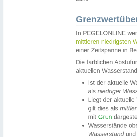
Grenzwertüber
In PEGELONLINE werde
mittleren niedrigsten
einer Zeitspanne in Be
Die farblichen Abstuf
aktuellen Wasserstand
Ist der aktuelle 
als
niedriger Was
Liegt der aktue
gilt dies als
mittle
mit
Grün
dargestel
Wasserstände obe
Wasserstand
und