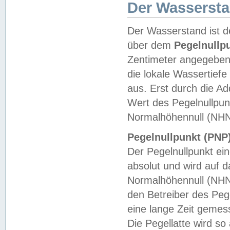
Der Wasserst
Der Wasserstand ist d
über dem
Pegelnullp
Zentimeter angegeben
die lokale Wassertie
aus. Erst durch die A
Wert des Pegelnullpun
Normalhöhennull (NHN
Pegelnullpunkt (PNP)
Der Pegelnullpunkt ei
absolut und wird auf
Normalhöhennull (NHN
den Betreiber des Pege
eine lange Zeit geme
Die Pegellatte wird s