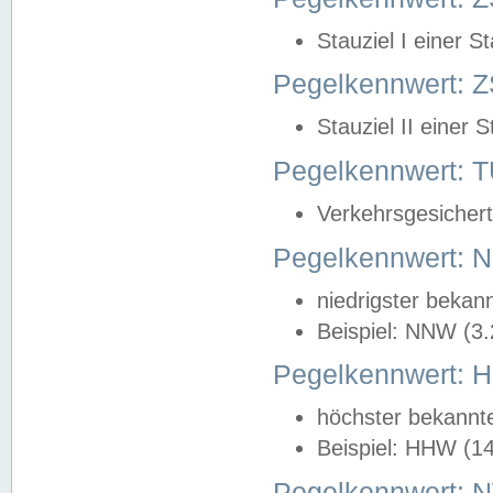
Stauziel I einer S
Pegelkennwert: Z
Stauziel II einer 
Pegelkennwert:
Verkehrsgesichert
Pegelkennwert:
niedrigster bekan
Beispiel: NNW (3
Pegelkennwert:
höchster bekannt
Beispiel: HHW (1
Pegelkennwert: 