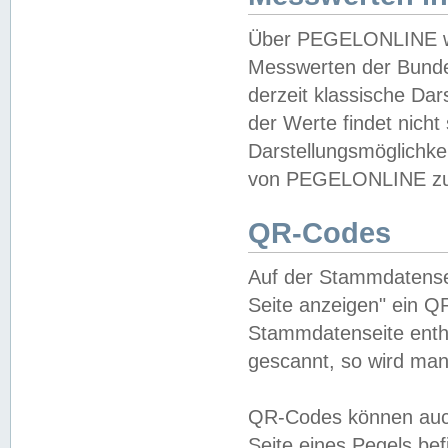
Über PEGELONLINE wer
Messwerten der Bundes
derzeit klassische Da
der Werte findet nicht 
Darstellungsmöglichkei
von PEGELONLINE zu 
QR-Codes
Auf der Stammdatensei
Seite anzeigen" ein Q
Stammdatenseite enthä
gescannt, so wird man
QR-Codes können auc
Seite eines Pegels be