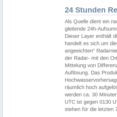
24 Stunden R
Als Quelle dient ein n
gleitende 24h-Aufsum
Dieser Layer enthält
handelt es sich um di
angeeichten“ Radarnie
der Radar- mit den O
Mittelung von Differe
Auflösung. Das Produk
Hochwasservorhersagez
räumlich hoch aufgelö
werden ca. 30 Minuten
UTC ist gegen 0130 UTC
stehen für die letzten