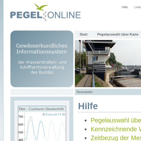
Hilfe
Link
Start
Pegelauswahl über Karte
Newsletter
Hilfe
Elbe - Cuxhaven Steubenhöft
Pegelauswahl übe
Kennzeichnende 
Zeitbezug der Me