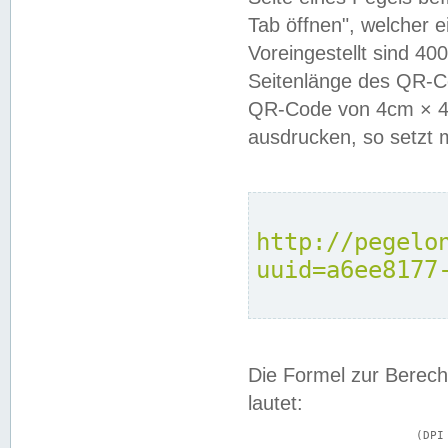
Tab öffnen", welcher 
Voreingestellt sind 4
Seitenlänge des QR-C
QR-Code von 4cm × 4c
ausdrucken, so setzt 
http://pegelo
uuid=a6ee8177
Die Formel zur Berech
lautet:
			(DPI × Druckkantenlänge in cm) ÷ 2,54 = Kantenlänge in Pixel
