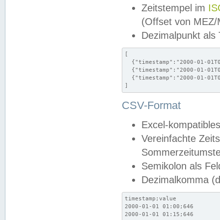
Zeitstempel im
IS
(Offset von MEZ
Dezimalpunkt als
[

  {"timestamp":"2000-01-01T0
  {"timestamp":"2000-01-01T0
  {"timestamp":"2000-01-01T0
]
CSV-Format
Excel-kompatibles
Vereinfachte Zeit
Sommerzeitumstel
Semikolon als Fel
Dezimalkomma (de
timestamp;value

2000-01-01 01:00;646

2000-01-01 01:15;646
