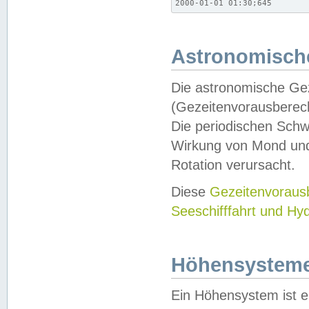
2000-01-01 01:30;645
Astronomische
Die astronomische Gez
(Gezeitenvorausberec
Die periodischen Schw
Wirkung von Mond und
Rotation verursacht.
Diese
Gezeitenvorau
Seeschifffahrt und Hy
Höhensystem
Ein Höhensystem ist e