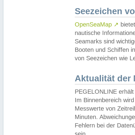
Seezeichen v
OpenSeaMap
↗
biete
nautische Information
Seamarks sind wichtig
Booten und Schiffen i
von Seezeichen wie Le
Aktualität der
PEGELONLINE erhält u
Im Binnenbereich wird 
Messwerte von Zeitreih
Minuten. Abweichungen
Fehlern bei der Daten
sein.