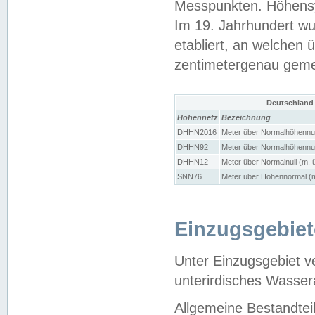
Messpunkten. Höhensy
Im 19. Jahrhundert wu
etabliert, an welchen 
zentimetergenau gem
Deutschland
Höhennetz
Bezeichnung
DHHN2016
Meter über Normalhöhennul
DHHN92
Meter über Normalhöhennul
DHHN12
Meter über Normalnull (m. 
SNN76
Meter über Höhennormal (m
Einzugsgebiet
Unter Einzugsgebiet v
unterirdisches Wasser
Allgemeine Bestandtei