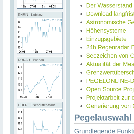
Der Wasserstand
Download langfris
RHEIN - Koblenz
Astronomische Gez
Höhensysteme
Einzugsgebiete
24h Regenradar
Seezeichen von 
DONAU - Passau
Aktualität der Me
Grenzwertübersch
PEGELONLINE-Di
Open Source Projek
Projektarbeit zur
Generierung von 
ODER - Eisenhüttenstadt
Pegelauswahl 
Grundlegende Funkti