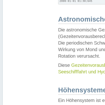
2000-01-01 01:30;645
Astronomische
Die astronomische Gez
(Gezeitenvorausberec
Die periodischen Schw
Wirkung von Mond und
Rotation verursacht.
Diese
Gezeitenvorau
Seeschifffahrt und Hy
Höhensystem
Ein Höhensystem ist e