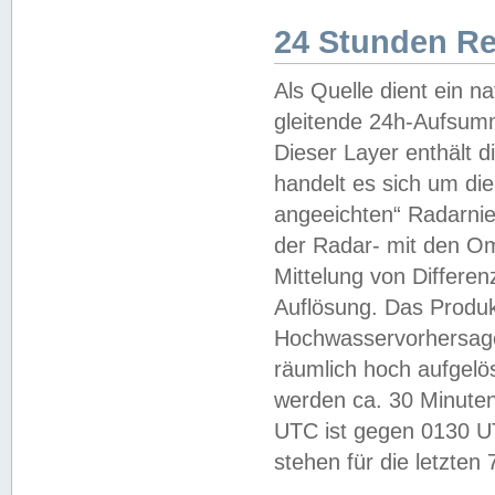
24 Stunden R
Als Quelle dient ein n
gleitende 24h-Aufsum
Dieser Layer enthält
handelt es sich um di
angeeichten“ Radarnie
der Radar- mit den O
Mittelung von Differe
Auflösung. Das Produk
Hochwasservorhersagez
räumlich hoch aufgelö
werden ca. 30 Minuten
UTC ist gegen 0130 UTC
stehen für die letzten