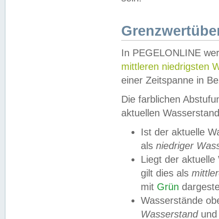
Grenzwertüber
In PEGELONLINE werde
mittleren niedrigsten
einer Zeitspanne in Be
Die farblichen Abstuf
aktuellen Wasserstand
Ist der aktuelle 
als
niedriger Was
Liegt der aktue
gilt dies als
mittle
mit
Grün
dargestel
Wasserstände obe
Wasserstand
und