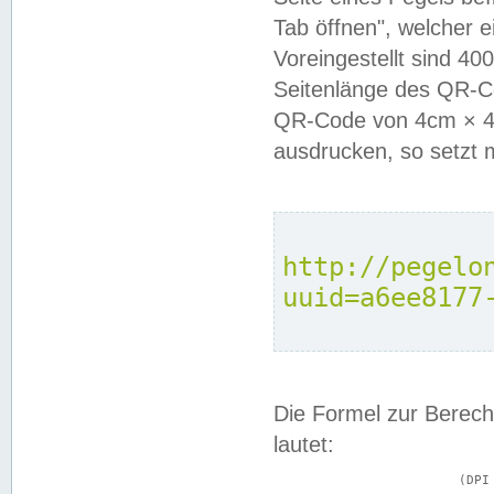
Tab öffnen", welcher 
Voreingestellt sind 4
Seitenlänge des QR-C
QR-Code von 4cm × 4c
ausdrucken, so setzt 
http://pegelo
uuid=a6ee8177
Die Formel zur Berech
lautet:
			(DPI × Druckkantenlänge in cm) ÷ 2,54 = Kantenlänge in Pixel
