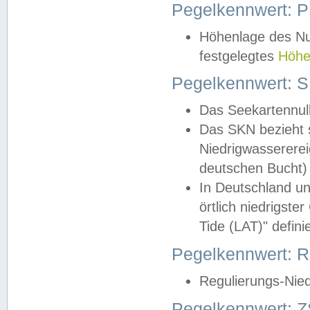
Pegelkennwert: 
Höhenlage des Nul
festgelegtes
Höhe
Pegelkennwert: 
Das Seekartennull
Das SKN bezieht s
Niedrigwassererei
deutschen Bucht) 
In Deutschland un
örtlich niedrigst
Tide (LAT)" definie
Pegelkennwert:
Regulierungs-Nie
Pegelkennwert: Z