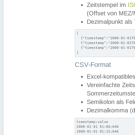
Zeitstempel im
IS
(Offset von MEZ
Dezimalpunkt als
[

  {"timestamp":"2000-01-01T0
  {"timestamp":"2000-01-01T0
  {"timestamp":"2000-01-01T0
]
CSV-Format
Excel-kompatibles
Vereinfachte Zeit
Sommerzeitumstel
Semikolon als Fel
Dezimalkomma (de
timestamp;value

2000-01-01 01:00;646

2000-01-01 01:15;646
