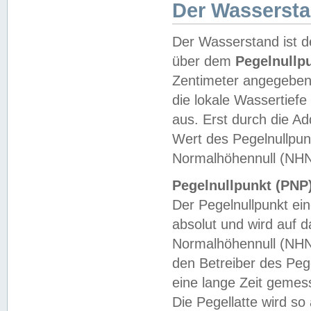
Der Wasserst
Der Wasserstand ist d
über dem
Pegelnullp
Zentimeter angegeben
die lokale Wassertie
aus. Erst durch die A
Wert des Pegelnullpun
Normalhöhennull (NHN
Pegelnullpunkt (PNP)
Der Pegelnullpunkt ei
absolut und wird auf
Normalhöhennull (NHN
den Betreiber des Pege
eine lange Zeit geme
Die Pegellatte wird s