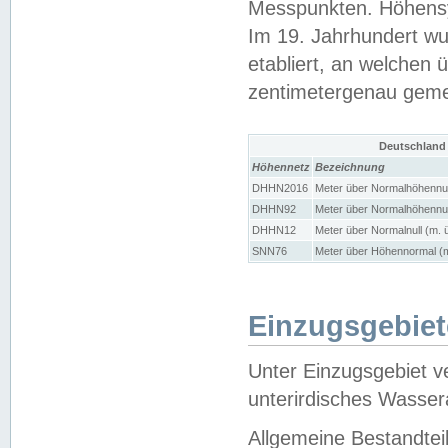
Messpunkten. Höhensy
Im 19. Jahrhundert wu
etabliert, an welchen 
zentimetergenau gem
Deutschland
Höhennetz
Bezeichnung
DHHN2016
Meter über Normalhöhennul
DHHN92
Meter über Normalhöhennul
DHHN12
Meter über Normalnull (m. 
SNN76
Meter über Höhennormal (m
Einzugsgebiet
Unter Einzugsgebiet v
unterirdisches Wasser
Allgemeine Bestandtei