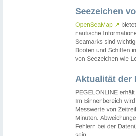
Seezeichen v
OpenSeaMap
↗
biete
nautische Information
Seamarks sind wichtig
Booten und Schiffen i
von Seezeichen wie Le
Aktualität der
PEGELONLINE erhält u
Im Binnenbereich wird 
Messwerte von Zeitreih
Minuten. Abweichungen
Fehlern bei der Daten
sein.