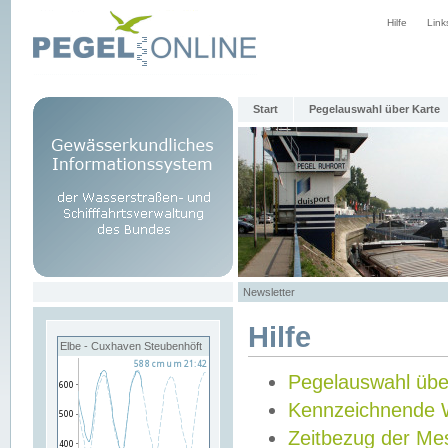
Hilfe
Link
Start
Pegelauswahl über Karte
Newsletter
Hilfe
Elbe - Cuxhaven Steubenhöft
Pegelauswahl übe
Kennzeichnende 
Zeitbezug der Me