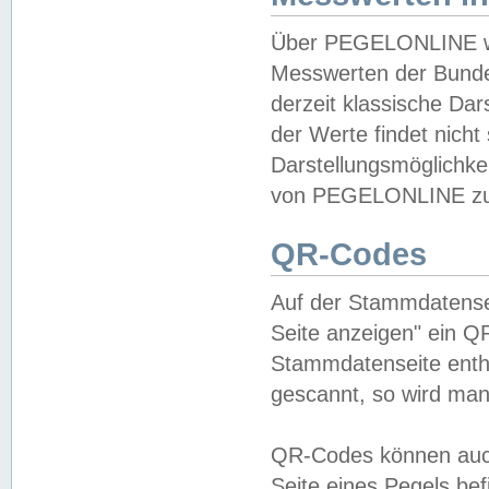
Über PEGELONLINE wer
Messwerten der Bundes
derzeit klassische Da
der Werte findet nicht 
Darstellungsmöglichkei
von PEGELONLINE zu 
QR-Codes
Auf der Stammdatensei
Seite anzeigen" ein Q
Stammdatenseite enthä
gescannt, so wird man
QR-Codes können auc
Seite eines Pegels be