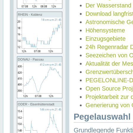
Der Wasserstand
Download langfris
RHEIN - Koblenz
Astronomische Gez
Höhensysteme
Einzugsgebiete
24h Regenradar
Seezeichen von 
DONAU - Passau
Aktualität der Me
Grenzwertübersch
PEGELONLINE-Di
Open Source Projek
Projektarbeit zur
Generierung von 
ODER - Eisenhüttenstadt
Pegelauswahl 
Grundlegende Funkti