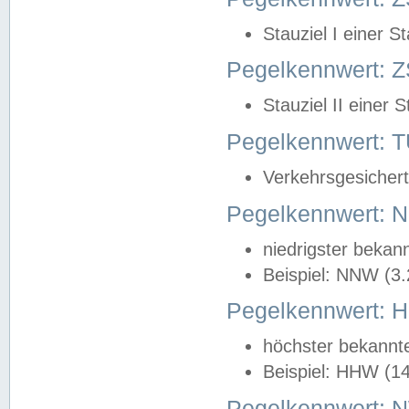
Stauziel I einer S
Pegelkennwert: Z
Stauziel II einer 
Pegelkennwert:
Verkehrsgesichert
Pegelkennwert:
niedrigster bekan
Beispiel: NNW (3
Pegelkennwert:
höchster bekannt
Beispiel: HHW (1
Pegelkennwert: 