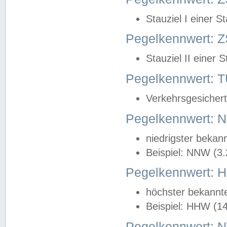
Stauziel I einer S
Pegelkennwert: Z
Stauziel II einer 
Pegelkennwert:
Verkehrsgesichert
Pegelkennwert:
niedrigster bekan
Beispiel: NNW (3
Pegelkennwert:
höchster bekannt
Beispiel: HHW (1
Pegelkennwert: 