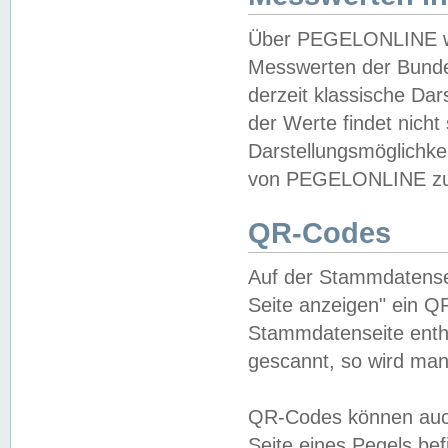
Über PEGELONLINE wer
Messwerten der Bundes
derzeit klassische Da
der Werte findet nicht 
Darstellungsmöglichkei
von PEGELONLINE zu 
QR-Codes
Auf der Stammdatensei
Seite anzeigen" ein Q
Stammdatenseite enthä
gescannt, so wird man
QR-Codes können auc
Seite eines Pegels be