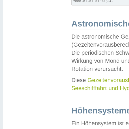
2000-01-01 01:30;645
Astronomische
Die astronomische Gez
(Gezeitenvorausberec
Die periodischen Schw
Wirkung von Mond und
Rotation verursacht.
Diese
Gezeitenvorau
Seeschifffahrt und Hy
Höhensystem
Ein Höhensystem ist e