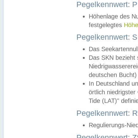
Pegelkennwert: 
Höhenlage des Nul
festgelegtes
Höhe
Pegelkennwert: 
Das Seekartennull
Das SKN bezieht s
Niedrigwassererei
deutschen Bucht) 
In Deutschland un
örtlich niedrigst
Tide (LAT)" definie
Pegelkennwert:
Regulierungs-Nie
Pegelkennwert: Z