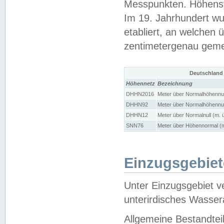
Messpunkten. Höhensy
Im 19. Jahrhundert wu
etabliert, an welchen 
zentimetergenau gem
Deutschland
Höhennetz
Bezeichnung
DHHN2016
Meter über Normalhöhennul
DHHN92
Meter über Normalhöhennul
DHHN12
Meter über Normalnull (m. 
SNN76
Meter über Höhennormal (m
Einzugsgebiet
Unter Einzugsgebiet v
unterirdisches Wasser
Allgemeine Bestandtei