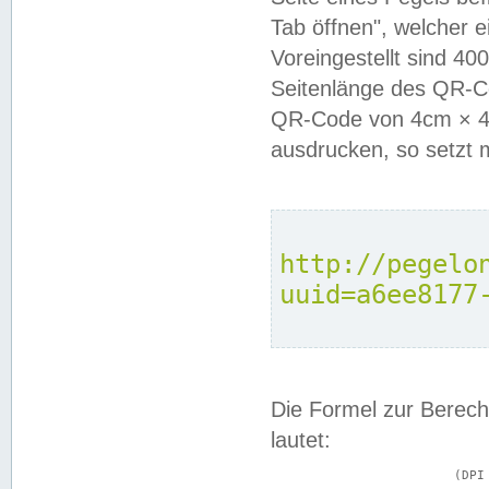
Tab öffnen", welcher 
Voreingestellt sind 4
Seitenlänge des QR-C
QR-Code von 4cm × 4c
ausdrucken, so setzt 
http://pegelo
uuid=a6ee8177
Die Formel zur Berech
lautet:
			(DPI × Druckkantenlänge in cm) ÷ 2,54 = Kantenlänge in Pixel
