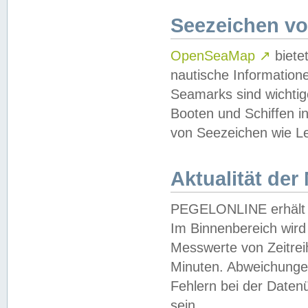
Seezeichen v
OpenSeaMap
↗
biete
nautische Information
Seamarks sind wichtig
Booten und Schiffen i
von Seezeichen wie Le
Aktualität der
PEGELONLINE erhält u
Im Binnenbereich wird 
Messwerte von Zeitreih
Minuten. Abweichungen
Fehlern bei der Daten
sein.