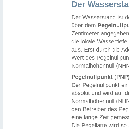
Der Wasserst
Der Wasserstand ist d
über dem
Pegelnullp
Zentimeter angegeben
die lokale Wassertie
aus. Erst durch die A
Wert des Pegelnullpun
Normalhöhennull (NHN
Pegelnullpunkt (PNP)
Der Pegelnullpunkt ei
absolut und wird auf
Normalhöhennull (NHN
den Betreiber des Pege
eine lange Zeit geme
Die Pegellatte wird s