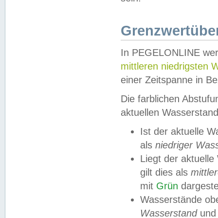
Grenzwertüber
In PEGELONLINE werde
mittleren niedrigsten
einer Zeitspanne in Be
Die farblichen Abstuf
aktuellen Wasserstand
Ist der aktuelle 
als
niedriger Was
Liegt der aktue
gilt dies als
mittle
mit
Grün
dargestel
Wasserstände obe
Wasserstand
und