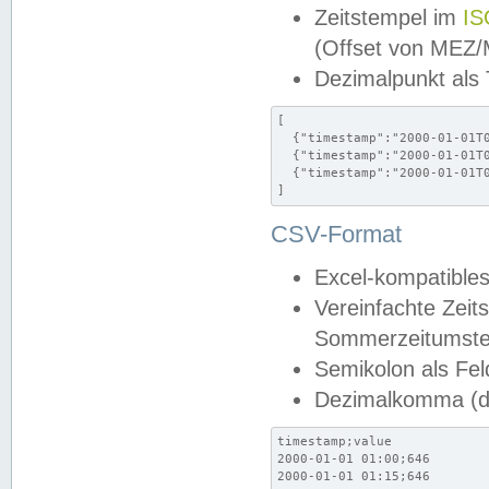
Zeitstempel im
IS
(Offset von MEZ
Dezimalpunkt als
[

  {"timestamp":"2000-01-01T0
  {"timestamp":"2000-01-01T0
  {"timestamp":"2000-01-01T0
]
CSV-Format
Excel-kompatibles
Vereinfachte Zeit
Sommerzeitumstel
Semikolon als Fel
Dezimalkomma (de
timestamp;value

2000-01-01 01:00;646

2000-01-01 01:15;646
