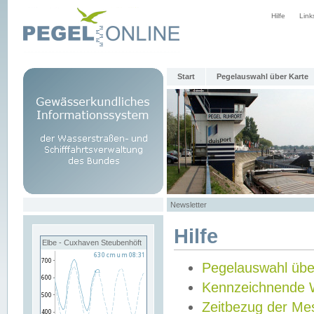
Hilfe
Link
Start
Pegelauswahl über Karte
Newsletter
Hilfe
Elbe - Cuxhaven Steubenhöft
Pegelauswahl übe
Kennzeichnende 
Zeitbezug der Me