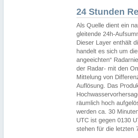
24 Stunden R
Als Quelle dient ein n
gleitende 24h-Aufsum
Dieser Layer enthält
handelt es sich um di
angeeichten“ Radarnie
der Radar- mit den O
Mittelung von Differe
Auflösung. Das Produk
Hochwasservorhersagez
räumlich hoch aufgelö
werden ca. 30 Minuten
UTC ist gegen 0130 UTC
stehen für die letzten