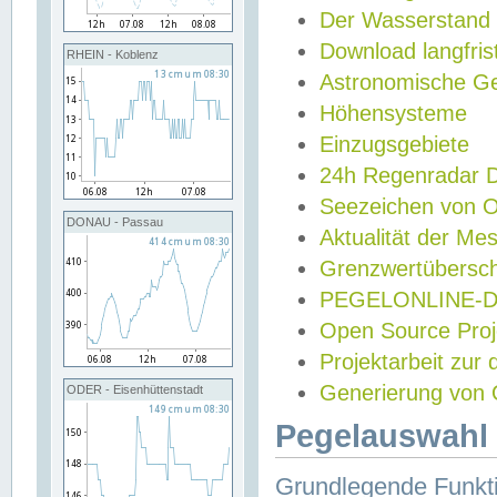
Der Wasserstand
Download langfris
RHEIN - Koblenz
Astronomische Gez
Höhensysteme
Einzugsgebiete
24h Regenradar
Seezeichen von 
DONAU - Passau
Aktualität der Me
Grenzwertübersch
PEGELONLINE-Di
Open Source Projek
Projektarbeit zur
Generierung von 
ODER - Eisenhüttenstadt
Pegelauswahl 
Grundlegende Funkti