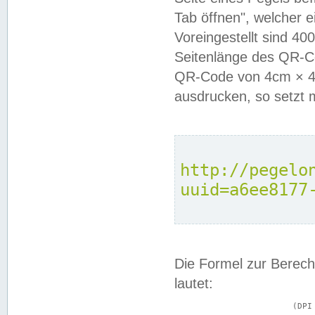
Tab öffnen", welcher 
Voreingestellt sind 4
Seitenlänge des QR-C
QR-Code von 4cm × 4c
ausdrucken, so setzt 
http://pegelo
uuid=a6ee8177
Die Formel zur Berech
lautet:
			(DPI × Druckkantenlänge in cm) ÷ 2,54 = Kantenlänge in Pixel
