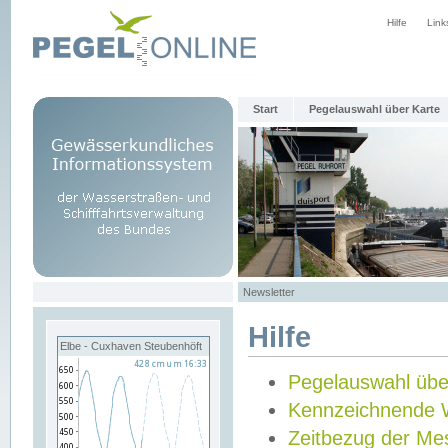
Hilfe
Link
Start
Pegelauswahl über Karte
Newsletter
Hilfe
Elbe - Cuxhaven Steubenhöft
Pegelauswahl übe
Kennzeichnende 
Zeitbezug der Me