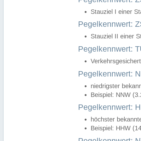
Stauziel I einer S
Pegelkennwert: Z
Stauziel II einer 
Pegelkennwert:
Verkehrsgesichert
Pegelkennwert:
niedrigster bekan
Beispiel: NNW (3
Pegelkennwert:
höchster bekannt
Beispiel: HHW (1
Pegelkennwert: 