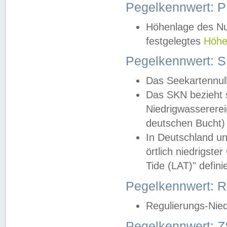
Pegelkennwert: 
Höhenlage des Nul
festgelegtes
Höhe
Pegelkennwert: 
Das Seekartennull
Das SKN bezieht s
Niedrigwassererei
deutschen Bucht) 
In Deutschland un
örtlich niedrigst
Tide (LAT)" definie
Pegelkennwert:
Regulierungs-Nie
Pegelkennwert: Z