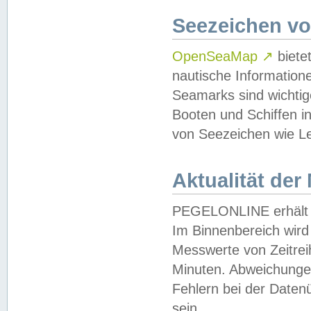
Seezeichen v
OpenSeaMap
↗
biete
nautische Information
Seamarks sind wichtig
Booten und Schiffen i
von Seezeichen wie Le
Aktualität der
PEGELONLINE erhält u
Im Binnenbereich wird 
Messwerte von Zeitreih
Minuten. Abweichungen
Fehlern bei der Daten
sein.