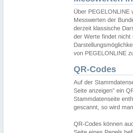
Über PEGELONLINE wer
Messwerten der Bundes
derzeit klassische Da
der Werte findet nicht 
Darstellungsmöglichkei
von PEGELONLINE zu 
QR-Codes
Auf der Stammdatensei
Seite anzeigen" ein Q
Stammdatenseite enthä
gescannt, so wird man
QR-Codes können auc
Seite eines Pegels be