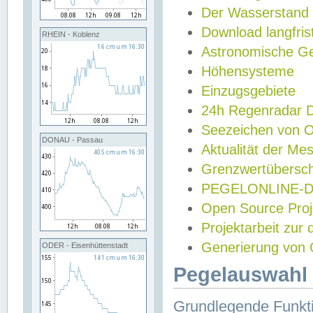
Der Wasserstand
Download langfris
RHEIN - Koblenz
Astronomische Gez
Höhensysteme
Einzugsgebiete
24h Regenradar
Seezeichen von 
DONAU - Passau
Aktualität der Me
Grenzwertübersch
PEGELONLINE-Di
Open Source Projek
Projektarbeit zur
Generierung von 
ODER - Eisenhüttenstadt
Pegelauswahl 
Grundlegende Funkti