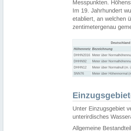
Messpunkten. Höhensy
Im 19. Jahrhundert wu
etabliert, an welchen 
zentimetergenau gem
Deutschland
Höhennetz
Bezeichnung
DHHN2016
Meter über Normalhöhennul
DHHN92
Meter über Normalhöhennul
DHHN12
Meter über Normalnull (m. 
SNN76
Meter über Höhennormal (m
Einzugsgebiet
Unter Einzugsgebiet v
unterirdisches Wasser
Allgemeine Bestandtei