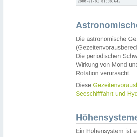
2000-01-01 01:30;645
Astronomische
Die astronomische Gez
(Gezeitenvorausberec
Die periodischen Schw
Wirkung von Mond und
Rotation verursacht.
Diese
Gezeitenvorau
Seeschifffahrt und Hy
Höhensystem
Ein Höhensystem ist e