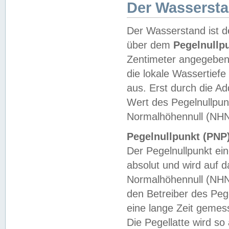
Der Wasserst
Der Wasserstand ist d
über dem
Pegelnullp
Zentimeter angegeben
die lokale Wassertie
aus. Erst durch die A
Wert des Pegelnullpun
Normalhöhennull (NHN
Pegelnullpunkt (PNP)
Der Pegelnullpunkt ei
absolut und wird auf
Normalhöhennull (NHN
den Betreiber des Pege
eine lange Zeit geme
Die Pegellatte wird s