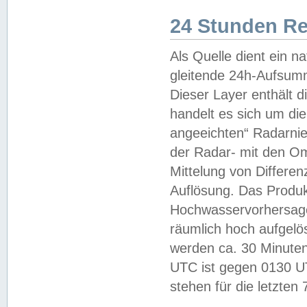
24 Stunden R
Als Quelle dient ein n
gleitende 24h-Aufsum
Dieser Layer enthält
handelt es sich um di
angeeichten“ Radarnie
der Radar- mit den O
Mittelung von Differe
Auflösung. Das Produk
Hochwasservorhersagez
räumlich hoch aufgelö
werden ca. 30 Minuten
UTC ist gegen 0130 UTC
stehen für die letzten