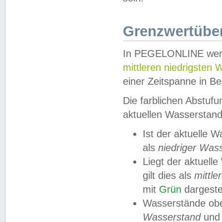
Grenzwertüber
In PEGELONLINE werde
mittleren niedrigsten
einer Zeitspanne in Be
Die farblichen Abstuf
aktuellen Wasserstand
Ist der aktuelle 
als
niedriger Was
Liegt der aktue
gilt dies als
mittle
mit
Grün
dargestel
Wasserstände obe
Wasserstand
und