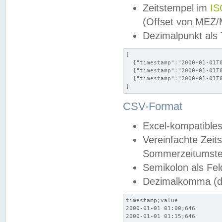
Zeitstempel im
IS
(Offset von MEZ
Dezimalpunkt als
[

  {"timestamp":"2000-01-01T0
  {"timestamp":"2000-01-01T0
  {"timestamp":"2000-01-01T0
]
CSV-Format
Excel-kompatibles
Vereinfachte Zeit
Sommerzeitumstel
Semikolon als Fel
Dezimalkomma (de
timestamp;value

2000-01-01 01:00;646

2000-01-01 01:15;646
