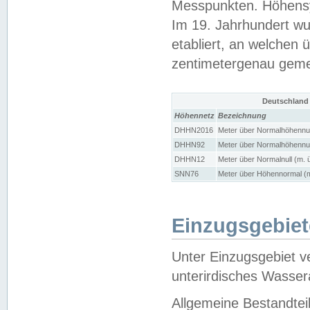
Messpunkten. Höhensy
Im 19. Jahrhundert wu
etabliert, an welchen 
zentimetergenau gem
Deutschland
Höhennetz
Bezeichnung
DHHN2016
Meter über Normalhöhennul
DHHN92
Meter über Normalhöhennul
DHHN12
Meter über Normalnull (m. 
SNN76
Meter über Höhennormal (m
Einzugsgebiet
Unter Einzugsgebiet v
unterirdisches Wasser
Allgemeine Bestandtei