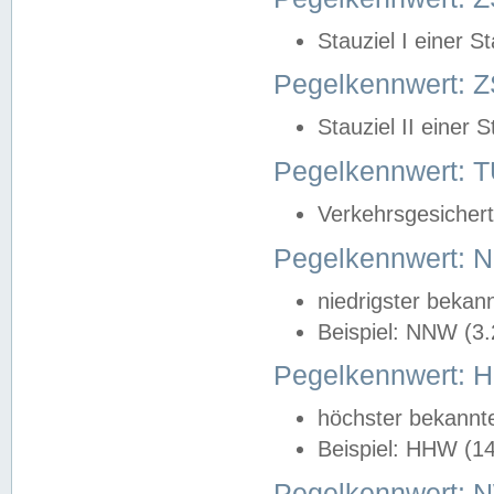
Stauziel I einer S
Pegelkennwert: Z
Stauziel II einer 
Pegelkennwert:
Verkehrsgesichert
Pegelkennwert:
niedrigster bekan
Beispiel: NNW (3
Pegelkennwert:
höchster bekannt
Beispiel: HHW (1
Pegelkennwert: 