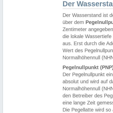
Der Wasserst
Der Wasserstand ist d
über dem
Pegelnullp
Zentimeter angegeben
die lokale Wassertie
aus. Erst durch die A
Wert des Pegelnullpun
Normalhöhennull (NHN
Pegelnullpunkt (PNP)
Der Pegelnullpunkt ei
absolut und wird auf
Normalhöhennull (NHN
den Betreiber des Pege
eine lange Zeit geme
Die Pegellatte wird s