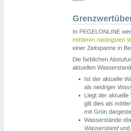
Grenzwertüber
In PEGELONLINE werde
mittleren niedrigsten
einer Zeitspanne in Be
Die farblichen Abstuf
aktuellen Wasserstand
Ist der aktuelle 
als
niedriger Was
Liegt der aktue
gilt dies als
mittle
mit
Grün
dargestel
Wasserstände obe
Wasserstand
und