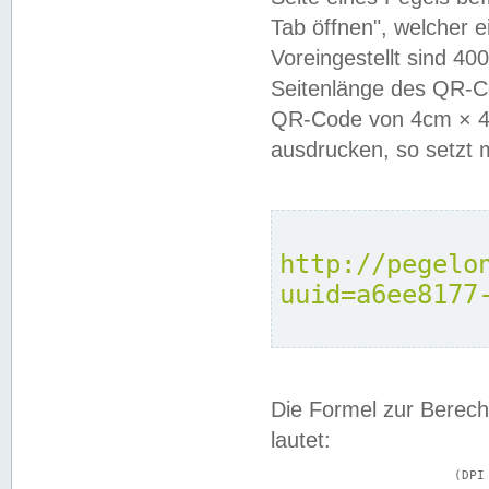
Tab öffnen", welcher 
Voreingestellt sind 4
Seitenlänge des QR-C
QR-Code von 4cm × 4c
ausdrucken, so setzt 
http://pegelo
uuid=a6ee8177
Die Formel zur Berech
lautet:
			(DPI × Druckkantenlänge in cm) ÷ 2,54 = Kantenlänge in Pixel
