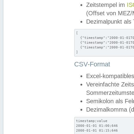
Zeitstempel im
IS
(Offset von MEZ
Dezimalpunkt als
[

  {"timestamp":"2000-01-01T0
  {"timestamp":"2000-01-01T0
  {"timestamp":"2000-01-01T0
]
CSV-Format
Excel-kompatibles
Vereinfachte Zeit
Sommerzeitumstel
Semikolon als Fel
Dezimalkomma (de
timestamp;value

2000-01-01 01:00;646

2000-01-01 01:15;646
