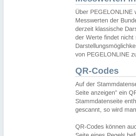
Über PEGELONLINE wer
Messwerten der Bundes
derzeit klassische Da
der Werte findet nicht 
Darstellungsmöglichkei
von PEGELONLINE zu 
QR-Codes
Auf der Stammdatensei
Seite anzeigen" ein Q
Stammdatenseite enthä
gescannt, so wird man
QR-Codes können auc
Seite eines Pegels be