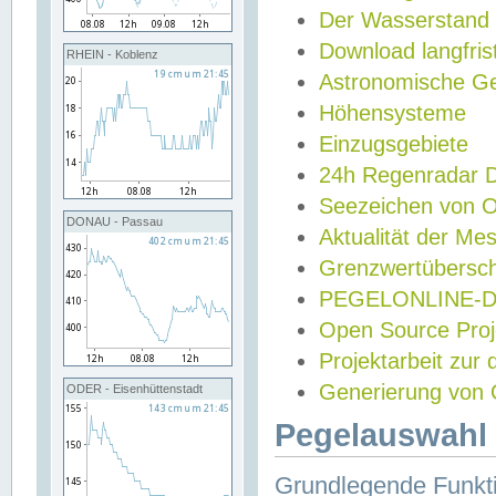
Der Wasserstand
Download langfris
RHEIN - Koblenz
Astronomische Gez
Höhensysteme
Einzugsgebiete
24h Regenradar
Seezeichen von 
DONAU - Passau
Aktualität der Me
Grenzwertübersch
PEGELONLINE-Di
Open Source Projek
Projektarbeit zur
Generierung von 
ODER - Eisenhüttenstadt
Pegelauswahl 
Grundlegende Funkti