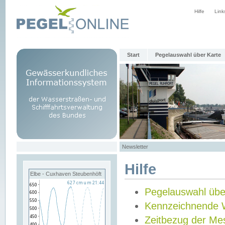
Hilfe
Link
Start
Pegelauswahl über Karte
Newsletter
Hilfe
Elbe - Cuxhaven Steubenhöft
Pegelauswahl übe
Kennzeichnende 
Zeitbezug der Me