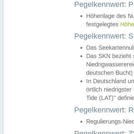
Pegelkennwert: 
Höhenlage des Nul
festgelegtes
Höhe
Pegelkennwert: 
Das Seekartennull
Das SKN bezieht s
Niedrigwassererei
deutschen Bucht) 
In Deutschland un
örtlich niedrigst
Tide (LAT)" definie
Pegelkennwert:
Regulierungs-Nie
Pegelkennwert: Z