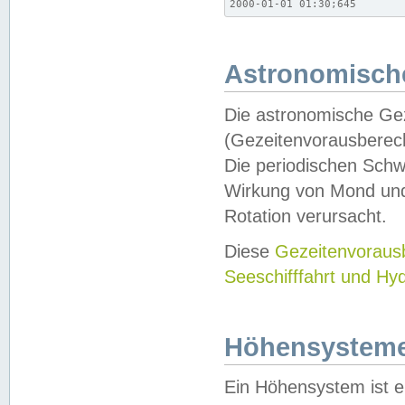
2000-01-01 01:30;645
Astronomische
Die astronomische Gez
(Gezeitenvorausberec
Die periodischen Schw
Wirkung von Mond und
Rotation verursacht.
Diese
Gezeitenvorau
Seeschifffahrt und Hy
Höhensystem
Ein Höhensystem ist e