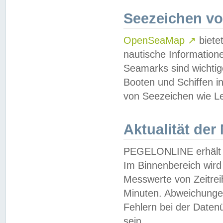
Seezeichen v
OpenSeaMap
↗
biete
nautische Information
Seamarks sind wichtig
Booten und Schiffen i
von Seezeichen wie Le
Aktualität der
PEGELONLINE erhält u
Im Binnenbereich wird 
Messwerte von Zeitreih
Minuten. Abweichungen
Fehlern bei der Daten
sein.