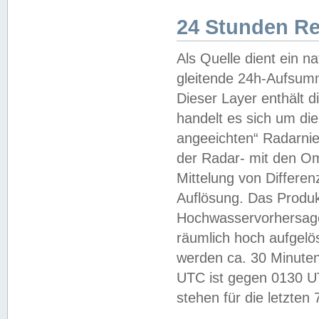
24 Stunden R
Als Quelle dient ein n
gleitende 24h-Aufsum
Dieser Layer enthält
handelt es sich um di
angeeichten“ Radarnie
der Radar- mit den O
Mittelung von Differe
Auflösung. Das Produk
Hochwasservorhersagez
räumlich hoch aufgelö
werden ca. 30 Minuten
UTC ist gegen 0130 UTC
stehen für die letzten