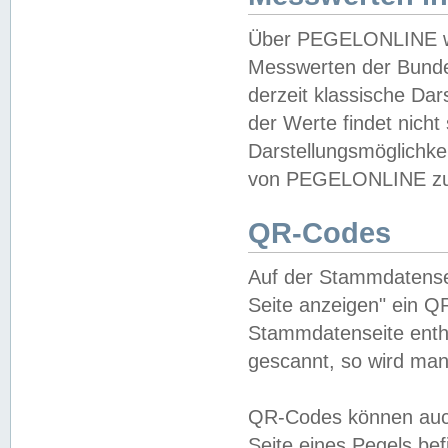
Über PEGELONLINE wer
Messwerten der Bundes
derzeit klassische Da
der Werte findet nicht 
Darstellungsmöglichkei
von PEGELONLINE zu 
QR-Codes
Auf der Stammdatensei
Seite anzeigen" ein Q
Stammdatenseite enthä
gescannt, so wird man
QR-Codes können auc
Seite eines Pegels be