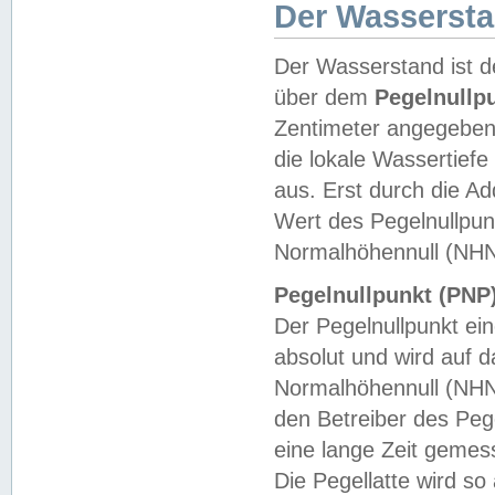
Der Wasserst
Der Wasserstand ist d
über dem
Pegelnullp
Zentimeter angegeben
die lokale Wassertie
aus. Erst durch die A
Wert des Pegelnullpun
Normalhöhennull (NHN
Pegelnullpunkt (PNP)
Der Pegelnullpunkt ei
absolut und wird auf
Normalhöhennull (NHN
den Betreiber des Pege
eine lange Zeit geme
Die Pegellatte wird s