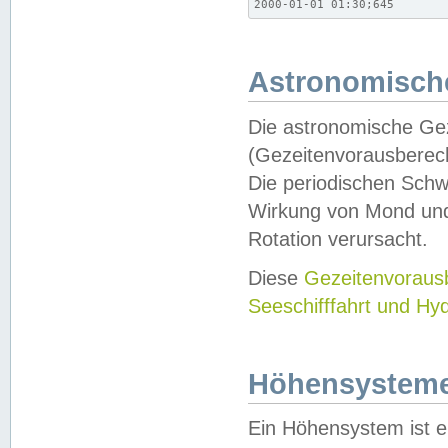
2000-01-01 01:30;645
Astronomische
Die astronomische Gez
(Gezeitenvorausberec
Die periodischen Schw
Wirkung von Mond und
Rotation verursacht.
Diese
Gezeitenvorau
Seeschifffahrt und Hy
Höhensystem
Ein Höhensystem ist e