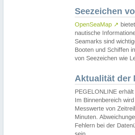
Seezeichen v
OpenSeaMap
↗
biete
nautische Information
Seamarks sind wichtig
Booten und Schiffen i
von Seezeichen wie Le
Aktualität der
PEGELONLINE erhält u
Im Binnenbereich wird 
Messwerte von Zeitreih
Minuten. Abweichungen
Fehlern bei der Daten
sein.