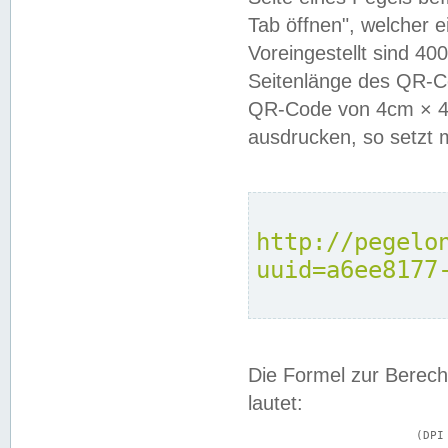
Tab öffnen", welcher 
Voreingestellt sind 4
Seitenlänge des QR-C
QR-Code von 4cm × 4c
ausdrucken, so setzt 
http://pegelo
uuid=a6ee8177
Die Formel zur Berech
lautet:
			(DPI × Druckkantenlänge in cm) ÷ 2,54 = Kantenlänge in Pixel
