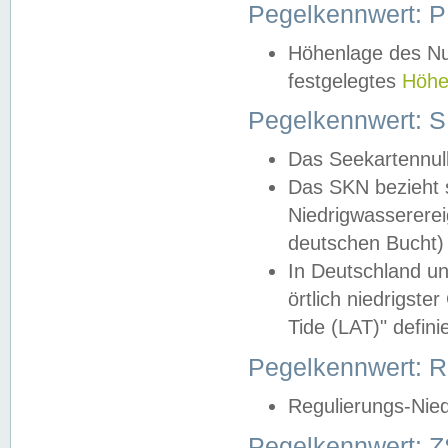
Pegelkennwert: 
Höhenlage des Nul
festgelegtes
Höhe
Pegelkennwert: 
Das Seekartennull
Das SKN bezieht s
Niedrigwassererei
deutschen Bucht) 
In Deutschland un
örtlich niedrigst
Tide (LAT)" definie
Pegelkennwert:
Regulierungs-Nie
Pegelkennwert: Z