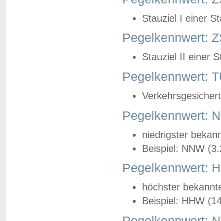
Stauziel I einer S
Pegelkennwert: Z
Stauziel II einer 
Pegelkennwert:
Verkehrsgesichert
Pegelkennwert:
niedrigster bekan
Beispiel: NNW (3
Pegelkennwert:
höchster bekannt
Beispiel: HHW (1
Pegelkennwert: 