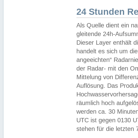
24 Stunden R
Als Quelle dient ein n
gleitende 24h-Aufsum
Dieser Layer enthält
handelt es sich um di
angeeichten“ Radarnie
der Radar- mit den O
Mittelung von Differe
Auflösung. Das Produk
Hochwasservorhersagez
räumlich hoch aufgelö
werden ca. 30 Minuten
UTC ist gegen 0130 UTC
stehen für die letzten