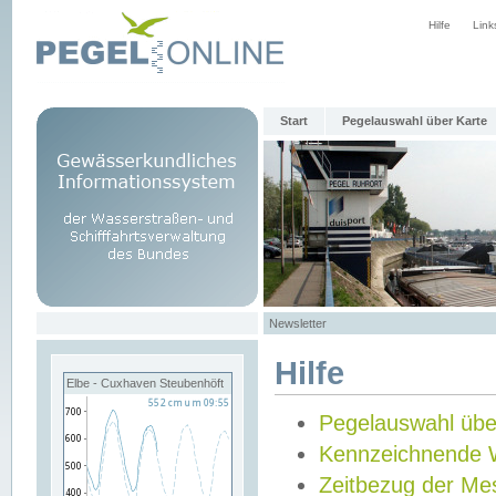
Hilfe
Link
Start
Pegelauswahl über Karte
Newsletter
Hilfe
Elbe - Cuxhaven Steubenhöft
Pegelauswahl übe
Kennzeichnende 
Zeitbezug der Me