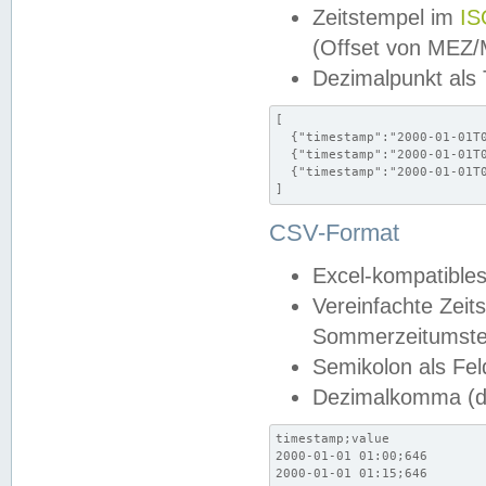
Zeitstempel im
IS
(Offset von MEZ
Dezimalpunkt als
[

  {"timestamp":"2000-01-01T0
  {"timestamp":"2000-01-01T0
  {"timestamp":"2000-01-01T0
]
CSV-Format
Excel-kompatibles
Vereinfachte Zeit
Sommerzeitumstel
Semikolon als Fel
Dezimalkomma (de
timestamp;value

2000-01-01 01:00;646

2000-01-01 01:15;646
