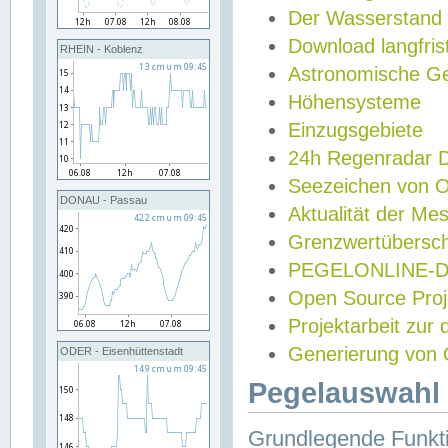
Der Wasserstand
Download langfris
RHEIN - Koblenz
Astronomische Gez
Höhensysteme
Einzugsgebiete
24h Regenradar
Seezeichen von 
DONAU - Passau
Aktualität der Me
Grenzwertübersch
PEGELONLINE-Di
Open Source Projek
Projektarbeit zur
Generierung von 
ODER - Eisenhüttenstadt
Pegelauswahl 
Grundlegende Funkti