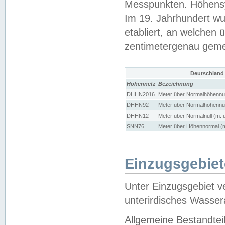
Messpunkten. Höhensy
Im 19. Jahrhundert wu
etabliert, an welchen 
zentimetergenau gem
Deutschland
Höhennetz
Bezeichnung
DHHN2016
Meter über Normalhöhennul
DHHN92
Meter über Normalhöhennul
DHHN12
Meter über Normalnull (m. 
SNN76
Meter über Höhennormal (m
Einzugsgebiet
Unter Einzugsgebiet v
unterirdisches Wasser
Allgemeine Bestandtei