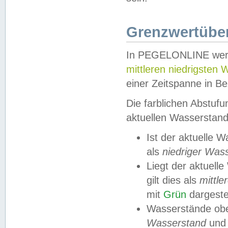
Grenzwertüber
In PEGELONLINE werde
mittleren niedrigsten
einer Zeitspanne in Be
Die farblichen Abstuf
aktuellen Wasserstand
Ist der aktuelle 
als
niedriger Was
Liegt der aktue
gilt dies als
mittle
mit
Grün
dargestel
Wasserstände obe
Wasserstand
und