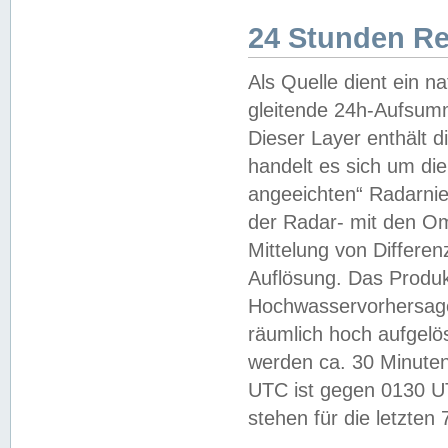
24 Stunden R
Als Quelle dient ein n
gleitende 24h-Aufsum
Dieser Layer enthält
handelt es sich um di
angeeichten“ Radarnie
der Radar- mit den O
Mittelung von Differe
Auflösung. Das Produk
Hochwasservorhersagez
räumlich hoch aufgelö
werden ca. 30 Minuten
UTC ist gegen 0130 UTC
stehen für die letzten