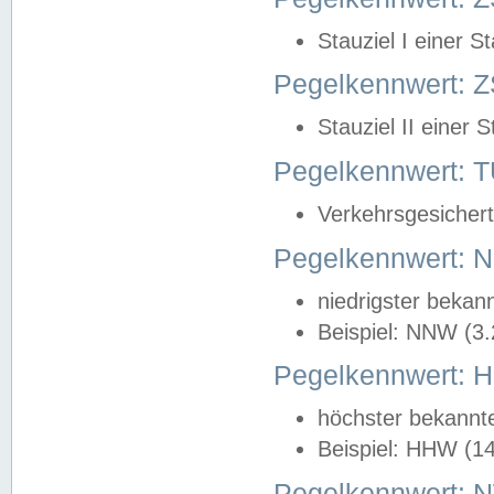
Stauziel I einer S
Pegelkennwert: Z
Stauziel II einer 
Pegelkennwert:
Verkehrsgesichert
Pegelkennwert:
niedrigster bekan
Beispiel: NNW (3
Pegelkennwert:
höchster bekannt
Beispiel: HHW (1
Pegelkennwert: 