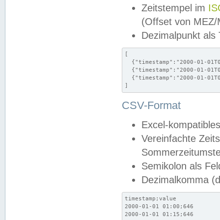
Zeitstempel im
IS
(Offset von MEZ
Dezimalpunkt als
[

  {"timestamp":"2000-01-01T0
  {"timestamp":"2000-01-01T0
  {"timestamp":"2000-01-01T0
]
CSV-Format
Excel-kompatibles
Vereinfachte Zeit
Sommerzeitumstel
Semikolon als Fel
Dezimalkomma (de
timestamp;value

2000-01-01 01:00;646

2000-01-01 01:15;646
