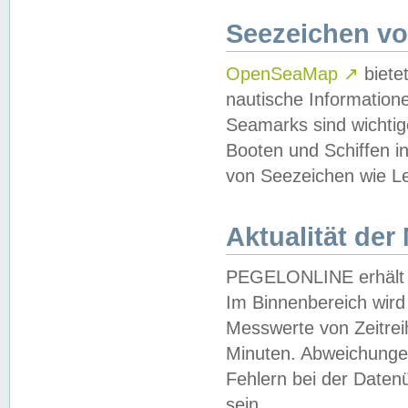
Seezeichen v
OpenSeaMap
↗
biete
nautische Information
Seamarks sind wichtig
Booten und Schiffen i
von Seezeichen wie Le
Aktualität der
PEGELONLINE erhält u
Im Binnenbereich wird 
Messwerte von Zeitreih
Minuten. Abweichungen
Fehlern bei der Daten
sein.