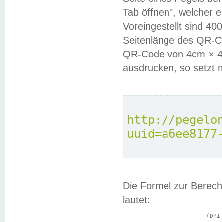
Tab öffnen", welcher 
Voreingestellt sind 4
Seitenlänge des QR-C
QR-Code von 4cm × 4c
ausdrucken, so setzt 
http://pegelo
uuid=a6ee8177
Die Formel zur Berech
lautet:
			(DPI × Druckkantenlänge in cm) ÷ 2,54 = Kantenlänge in Pixel
