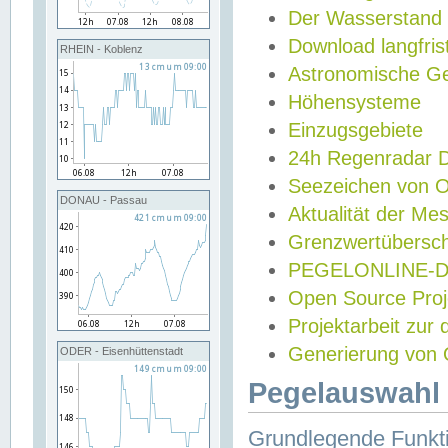
Der Wasserstand
Download langfris
RHEIN - Koblenz
Astronomische Gez
Höhensysteme
Einzugsgebiete
24h Regenradar
Seezeichen von 
DONAU - Passau
Aktualität der Me
Grenzwertübersch
PEGELONLINE-Di
Open Source Projek
Projektarbeit zur
Generierung von 
ODER - Eisenhüttenstadt
Pegelauswahl 
Grundlegende Funkti