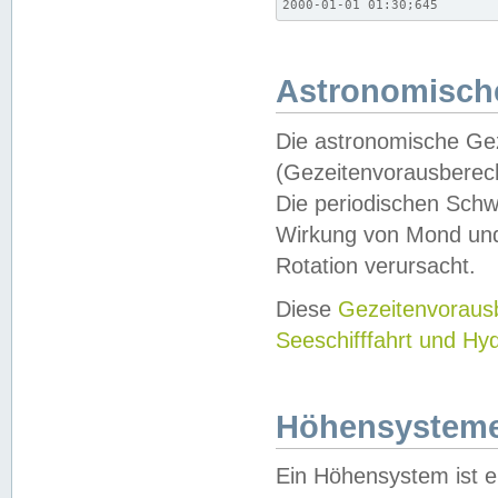
2000-01-01 01:30;645
Astronomische
Die astronomische Gez
(Gezeitenvorausberec
Die periodischen Schw
Wirkung von Mond und
Rotation verursacht.
Diese
Gezeitenvorau
Seeschifffahrt und Hy
Höhensystem
Ein Höhensystem ist e