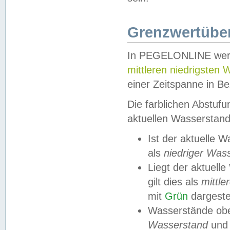
Grenzwertüber
In PEGELONLINE werde
mittleren niedrigsten
einer Zeitspanne in Be
Die farblichen Abstuf
aktuellen Wasserstand
Ist der aktuelle 
als
niedriger Was
Liegt der aktue
gilt dies als
mittle
mit
Grün
dargestel
Wasserstände obe
Wasserstand
und