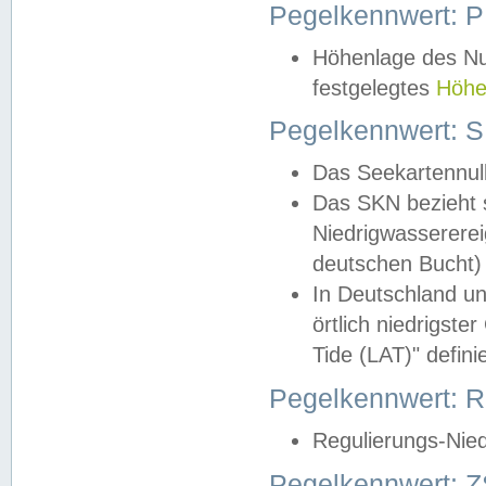
Pegelkennwert: 
Höhenlage des Nul
festgelegtes
Höhe
Pegelkennwert: 
Das Seekartennull
Das SKN bezieht s
Niedrigwassererei
deutschen Bucht) 
In Deutschland un
örtlich niedrigst
Tide (LAT)" definie
Pegelkennwert:
Regulierungs-Nie
Pegelkennwert: Z