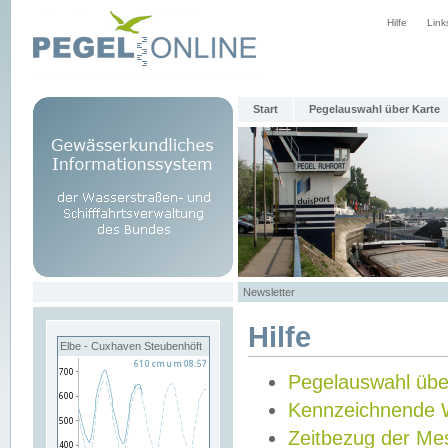
Hilfe
Link
Start
Pegelauswahl über Karte
Newsletter
Hilfe
Elbe - Cuxhaven Steubenhöft
Pegelauswahl übe
Kennzeichnende 
Zeitbezug der Me