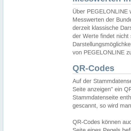
Über PEGELONLINE wer
Messwerten der Bundes
derzeit klassische Da
der Werte findet nicht 
Darstellungsmöglichkei
von PEGELONLINE zu 
QR-Codes
Auf der Stammdatensei
Seite anzeigen" ein Q
Stammdatenseite enthä
gescannt, so wird man
QR-Codes können auc
Seite eines Pegels be