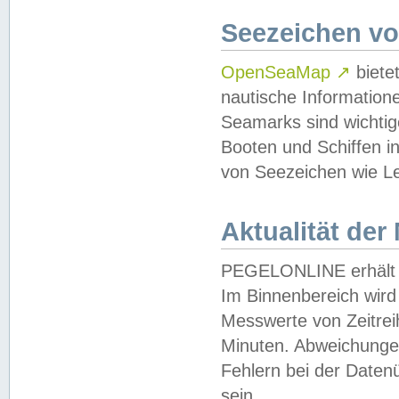
Seezeichen v
OpenSeaMap
↗
biete
nautische Information
Seamarks sind wichtig
Booten und Schiffen i
von Seezeichen wie Le
Aktualität der
PEGELONLINE erhält u
Im Binnenbereich wird 
Messwerte von Zeitreih
Minuten. Abweichungen
Fehlern bei der Daten
sein.