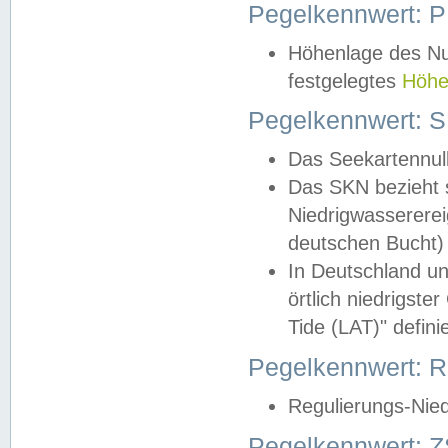
Pegelkennwert: 
Höhenlage des Nul
festgelegtes
Höhe
Pegelkennwert: 
Das Seekartennull
Das SKN bezieht s
Niedrigwassererei
deutschen Bucht) 
In Deutschland un
örtlich niedrigst
Tide (LAT)" definie
Pegelkennwert:
Regulierungs-Nie
Pegelkennwert: Z