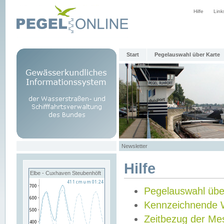
Hilfe
Link
Start
Pegelauswahl über Karte
Newsletter
Hilfe
Elbe - Cuxhaven Steubenhöft
Pegelauswahl übe
Kennzeichnende 
Zeitbezug der Me