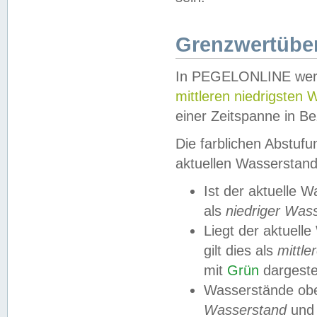
Grenzwertüber
In PEGELONLINE werde
mittleren niedrigsten
einer Zeitspanne in Be
Die farblichen Abstuf
aktuellen Wasserstand
Ist der aktuelle 
als
niedriger Was
Liegt der aktue
gilt dies als
mittle
mit
Grün
dargestel
Wasserstände obe
Wasserstand
und