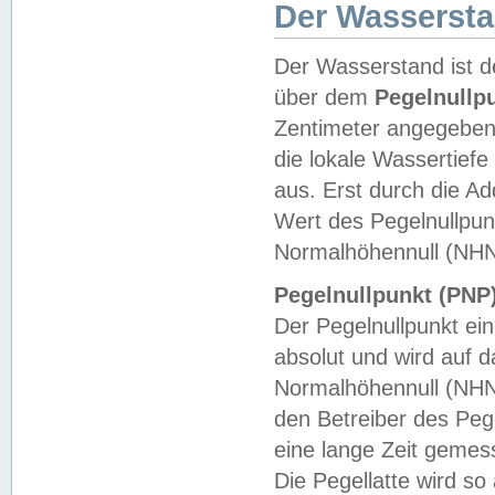
Der Wasserst
Der Wasserstand ist d
über dem
Pegelnullp
Zentimeter angegeben
die lokale Wassertie
aus. Erst durch die A
Wert des Pegelnullpun
Normalhöhennull (NHN
Pegelnullpunkt (PNP)
Der Pegelnullpunkt ei
absolut und wird auf
Normalhöhennull (NHN
den Betreiber des Pege
eine lange Zeit geme
Die Pegellatte wird s