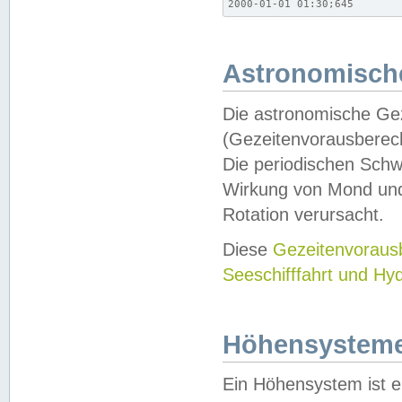
2000-01-01 01:30;645
Astronomische
Die astronomische Gez
(Gezeitenvorausberec
Die periodischen Schw
Wirkung von Mond und
Rotation verursacht.
Diese
Gezeitenvorau
Seeschifffahrt und Hy
Höhensystem
Ein Höhensystem ist e