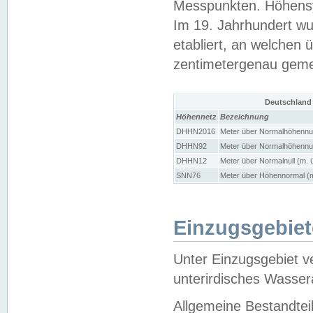
Messpunkten. Höhensy
Im 19. Jahrhundert wu
etabliert, an welchen 
zentimetergenau gem
Deutschland
Höhennetz
Bezeichnung
DHHN2016
Meter über Normalhöhennul
DHHN92
Meter über Normalhöhennul
DHHN12
Meter über Normalnull (m. 
SNN76
Meter über Höhennormal (m
Einzugsgebiet
Unter Einzugsgebiet v
unterirdisches Wasser
Allgemeine Bestandtei