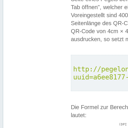
Tab öffnen", welcher 
Voreingestellt sind 4
Seitenlänge des QR-C
QR-Code von 4cm × 4c
ausdrucken, so setzt 
http://pegelo
uuid=a6ee8177
Die Formel zur Berech
lautet:
			(DPI × Druckkantenlänge in cm) ÷ 2,54 = Kantenlänge in Pixel
