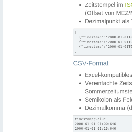
Zeitstempel im
IS
(Offset von MEZ
Dezimalpunkt als
[

  {"timestamp":"2000-01-01T0
  {"timestamp":"2000-01-01T0
  {"timestamp":"2000-01-01T0
]
CSV-Format
Excel-kompatibles
Vereinfachte Zeit
Sommerzeitumstel
Semikolon als Fel
Dezimalkomma (de
timestamp;value

2000-01-01 01:00;646

2000-01-01 01:15;646
