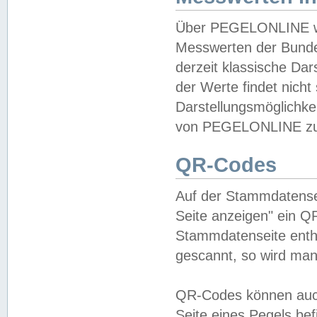
Über PEGELONLINE wer
Messwerten der Bundes
derzeit klassische Da
der Werte findet nicht 
Darstellungsmöglichkei
von PEGELONLINE zu 
QR-Codes
Auf der Stammdatensei
Seite anzeigen" ein Q
Stammdatenseite enthä
gescannt, so wird man
QR-Codes können auc
Seite eines Pegels be