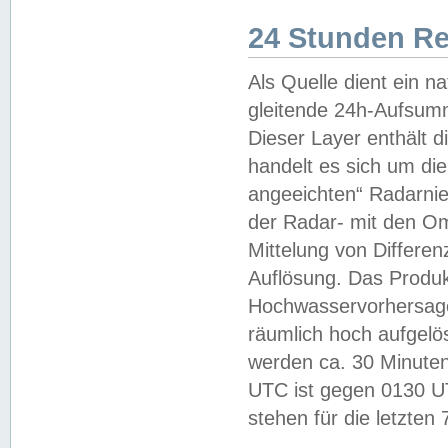
24 Stunden R
Als Quelle dient ein n
gleitende 24h-Aufsum
Dieser Layer enthält
handelt es sich um di
angeeichten“ Radarnie
der Radar- mit den O
Mittelung von Differe
Auflösung. Das Produk
Hochwasservorhersagez
räumlich hoch aufgelö
werden ca. 30 Minuten
UTC ist gegen 0130 UTC
stehen für die letzten