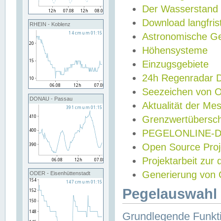
Der Wasserstand
Download langfris
RHEIN - Koblenz
Astronomische Gez
Höhensysteme
Einzugsgebiete
24h Regenradar
Seezeichen von 
DONAU - Passau
Aktualität der Me
Grenzwertübersch
PEGELONLINE-Di
Open Source Projek
Projektarbeit zur
Generierung von 
ODER - Eisenhüttenstadt
Pegelauswahl 
Grundlegende Funkti