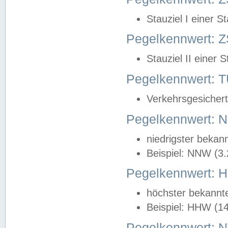
Stauziel I einer S
Pegelkennwert: Z
Stauziel II einer 
Pegelkennwert:
Verkehrsgesichert
Pegelkennwert:
niedrigster bekan
Beispiel: NNW (3
Pegelkennwert:
höchster bekannt
Beispiel: HHW (1
Pegelkennwert: 