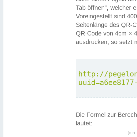
Tab öffnen", welcher 
Voreingestellt sind 4
Seitenlänge des QR-C
QR-Code von 4cm × 4c
ausdrucken, so setzt 
http://pegelo
uuid=a6ee8177
Die Formel zur Berech
lautet:
			(DPI × Druckkantenlänge in cm) ÷ 2,54 = Kantenlänge in Pixel
