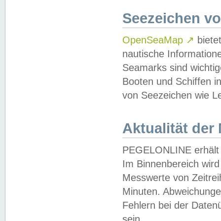
Seezeichen v
OpenSeaMap
↗
biete
nautische Information
Seamarks sind wichtig
Booten und Schiffen i
von Seezeichen wie Le
Aktualität der
PEGELONLINE erhält u
Im Binnenbereich wird 
Messwerte von Zeitreih
Minuten. Abweichungen
Fehlern bei der Daten
sein.