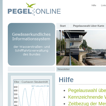
Hilfe
Link
Start
Pegelauswahl über Karte
Newsletter
Hilfe
Elbe - Cuxhaven Steubenhöft
Pegelauswahl übe
Kennzeichnende 
Zeitbezug der Me