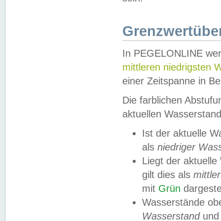
Grenzwertüber
In PEGELONLINE werde
mittleren niedrigsten
einer Zeitspanne in Be
Die farblichen Abstuf
aktuellen Wasserstand
Ist der aktuelle 
als
niedriger Was
Liegt der aktue
gilt dies als
mittle
mit
Grün
dargestel
Wasserstände obe
Wasserstand
und