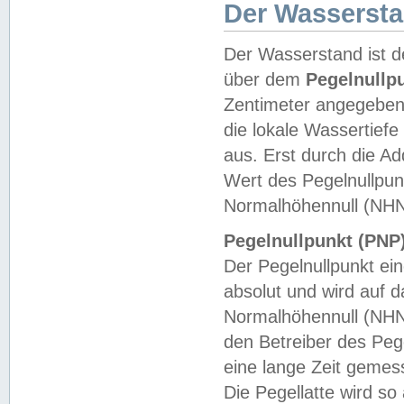
Der Wasserst
Der Wasserstand ist d
über dem
Pegelnullp
Zentimeter angegeben
die lokale Wassertie
aus. Erst durch die A
Wert des Pegelnullpun
Normalhöhennull (NHN
Pegelnullpunkt (PNP)
Der Pegelnullpunkt ei
absolut und wird auf
Normalhöhennull (NHN
den Betreiber des Pege
eine lange Zeit geme
Die Pegellatte wird s