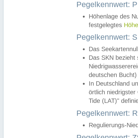
Pegelkennwert: 
Höhenlage des Nul
festgelegtes
Höhe
Pegelkennwert: 
Das Seekartennull
Das SKN bezieht s
Niedrigwassererei
deutschen Bucht) 
In Deutschland un
örtlich niedrigst
Tide (LAT)" definie
Pegelkennwert:
Regulierungs-Nie
Pegelkennwert: Z