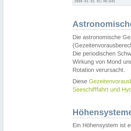
2000-01-01 01:30;645
Astronomische
Die astronomische Gez
(Gezeitenvorausberec
Die periodischen Schw
Wirkung von Mond und
Rotation verursacht.
Diese
Gezeitenvorau
Seeschifffahrt und Hy
Höhensystem
Ein Höhensystem ist e