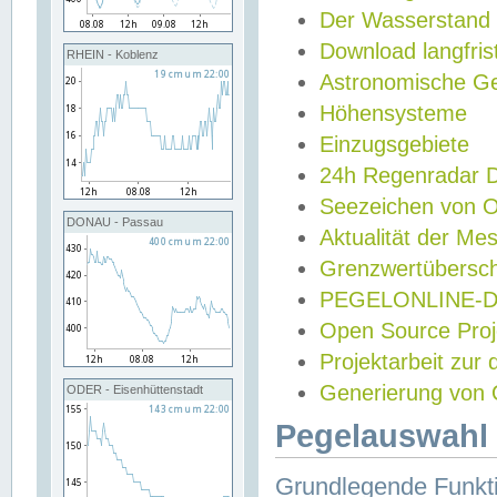
Der Wasserstand
Download langfris
RHEIN - Koblenz
Astronomische Gez
Höhensysteme
Einzugsgebiete
24h Regenradar
Seezeichen von 
DONAU - Passau
Aktualität der Me
Grenzwertübersch
PEGELONLINE-Di
Open Source Projek
Projektarbeit zur
Generierung von 
ODER - Eisenhüttenstadt
Pegelauswahl 
Grundlegende Funkti