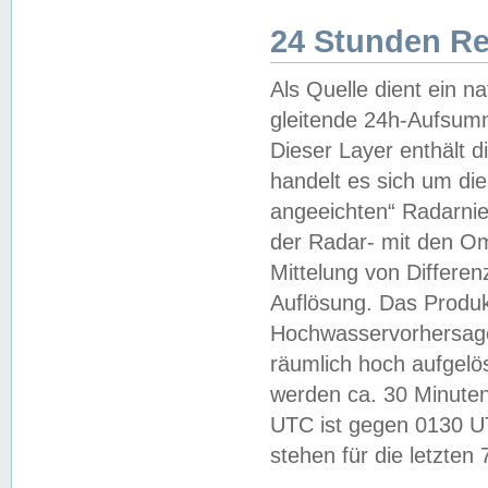
24 Stunden R
Als Quelle dient ein n
gleitende 24h-Aufsum
Dieser Layer enthält
handelt es sich um di
angeeichten“ Radarnie
der Radar- mit den O
Mittelung von Differe
Auflösung. Das Produk
Hochwasservorhersagez
räumlich hoch aufgelö
werden ca. 30 Minuten
UTC ist gegen 0130 UTC
stehen für die letzten