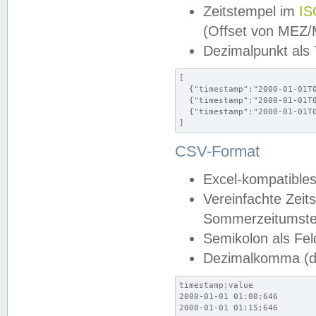
Zeitstempel im
IS
(Offset von MEZ
Dezimalpunkt als
[

  {"timestamp":"2000-01-01T0
  {"timestamp":"2000-01-01T0
  {"timestamp":"2000-01-01T0
]
CSV-Format
Excel-kompatibles
Vereinfachte Zeit
Sommerzeitumstel
Semikolon als Fel
Dezimalkomma (de
timestamp;value

2000-01-01 01:00;646

2000-01-01 01:15;646
