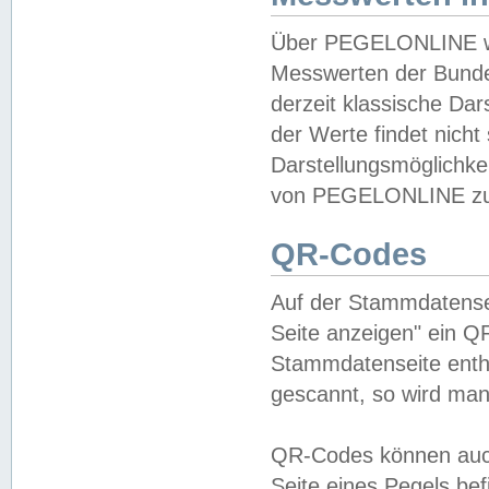
Über PEGELONLINE wer
Messwerten der Bundes
derzeit klassische Da
der Werte findet nicht 
Darstellungsmöglichkei
von PEGELONLINE zu 
QR-Codes
Auf der Stammdatensei
Seite anzeigen" ein Q
Stammdatenseite enthä
gescannt, so wird man
QR-Codes können auc
Seite eines Pegels be