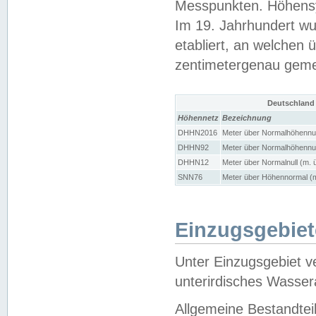
Messpunkten. Höhensy
Im 19. Jahrhundert wu
etabliert, an welchen 
zentimetergenau gem
Deutschland
Höhennetz
Bezeichnung
DHHN2016
Meter über Normalhöhennul
DHHN92
Meter über Normalhöhennul
DHHN12
Meter über Normalnull (m. 
SNN76
Meter über Höhennormal (m
Einzugsgebiet
Unter Einzugsgebiet v
unterirdisches Wasser
Allgemeine Bestandtei