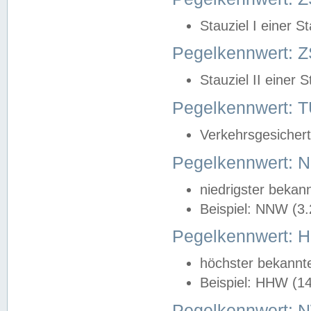
Stauziel I einer S
Pegelkennwert: Z
Stauziel II einer 
Pegelkennwert:
Verkehrsgesichert
Pegelkennwert:
niedrigster bekan
Beispiel: NNW (3
Pegelkennwert:
höchster bekannt
Beispiel: HHW (1
Pegelkennwert: 