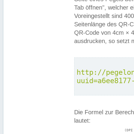
Tab öffnen", welcher 
Voreingestellt sind 4
Seitenlänge des QR-C
QR-Code von 4cm × 4c
ausdrucken, so setzt 
http://pegelo
uuid=a6ee8177
Die Formel zur Berech
lautet:
			(DPI × Druckkantenlänge in cm) ÷ 2,54 = Kantenlänge in Pixel
