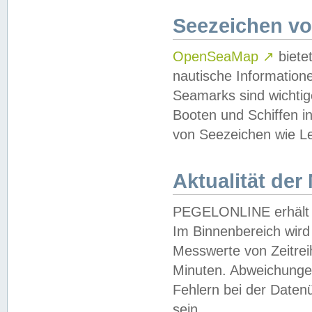
Seezeichen v
OpenSeaMap
↗
biete
nautische Information
Seamarks sind wichtig
Booten und Schiffen i
von Seezeichen wie Le
Aktualität der
PEGELONLINE erhält u
Im Binnenbereich wird 
Messwerte von Zeitreih
Minuten. Abweichungen
Fehlern bei der Daten
sein.