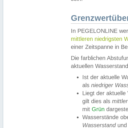
Grenzwertüber
In PEGELONLINE werde
mittleren niedrigsten
einer Zeitspanne in Be
Die farblichen Abstuf
aktuellen Wasserstand
Ist der aktuelle 
als
niedriger Was
Liegt der aktue
gilt dies als
mittle
mit
Grün
dargestel
Wasserstände obe
Wasserstand
und