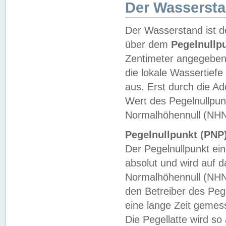
Der Wasserst
Der Wasserstand ist d
über dem
Pegelnullp
Zentimeter angegeben
die lokale Wassertie
aus. Erst durch die A
Wert des Pegelnullpun
Normalhöhennull (NHN
Pegelnullpunkt (PNP)
Der Pegelnullpunkt ei
absolut und wird auf
Normalhöhennull (NHN
den Betreiber des Pege
eine lange Zeit geme
Die Pegellatte wird s