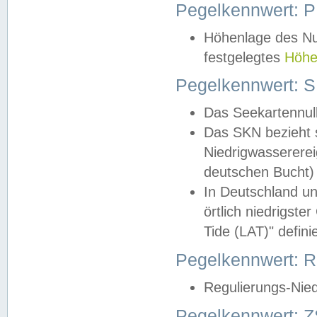
Pegelkennwert: 
Höhenlage des Nul
festgelegtes
Höhe
Pegelkennwert: 
Das Seekartennull
Das SKN bezieht s
Niedrigwassererei
deutschen Bucht) 
In Deutschland un
örtlich niedrigst
Tide (LAT)" definie
Pegelkennwert:
Regulierungs-Nie
Pegelkennwert: Z