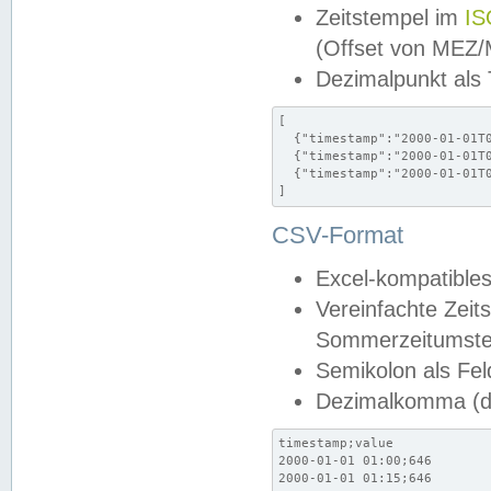
Zeitstempel im
IS
(Offset von MEZ
Dezimalpunkt als
[

  {"timestamp":"2000-01-01T0
  {"timestamp":"2000-01-01T0
  {"timestamp":"2000-01-01T0
]
CSV-Format
Excel-kompatibles
Vereinfachte Zeit
Sommerzeitumstel
Semikolon als Fel
Dezimalkomma (de
timestamp;value

2000-01-01 01:00;646

2000-01-01 01:15;646
