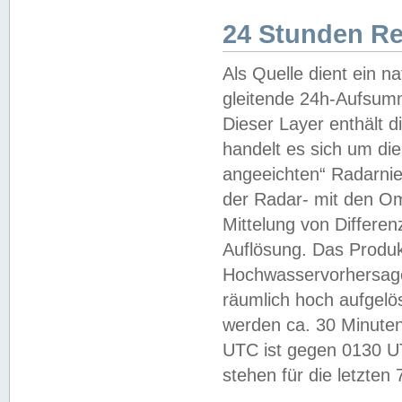
24 Stunden R
Als Quelle dient ein n
gleitende 24h-Aufsum
Dieser Layer enthält
handelt es sich um di
angeeichten“ Radarnie
der Radar- mit den O
Mittelung von Differe
Auflösung. Das Produk
Hochwasservorhersagez
räumlich hoch aufgelö
werden ca. 30 Minuten
UTC ist gegen 0130 UTC
stehen für die letzten