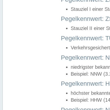
Stauziel I einer S
Pegelkennwert: Z
Stauziel II einer 
Pegelkennwert:
Verkehrsgesichert
Pegelkennwert:
niedrigster bekan
Beispiel: NNW (3
Pegelkennwert:
höchster bekannt
Beispiel: HHW (1
Pegelkennwert: 