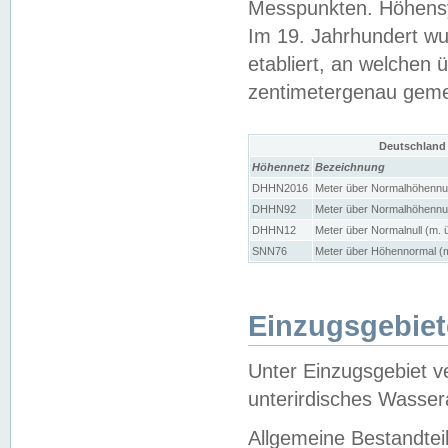
Messpunkten. Höhensy
Im 19. Jahrhundert wu
etabliert, an welchen 
zentimetergenau gem
Deutschland
Höhennetz
Bezeichnung
DHHN2016
Meter über Normalhöhennul
DHHN92
Meter über Normalhöhennul
DHHN12
Meter über Normalnull (m. 
SNN76
Meter über Höhennormal (m
Einzugsgebiet
Unter Einzugsgebiet v
unterirdisches Wasser
Allgemeine Bestandtei