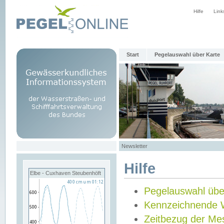
Hilfe
Link
Start
Pegelauswahl über Karte
Newsletter
Hilfe
Elbe - Cuxhaven Steubenhöft
Pegelauswahl übe
Kennzeichnende 
Zeitbezug der Me