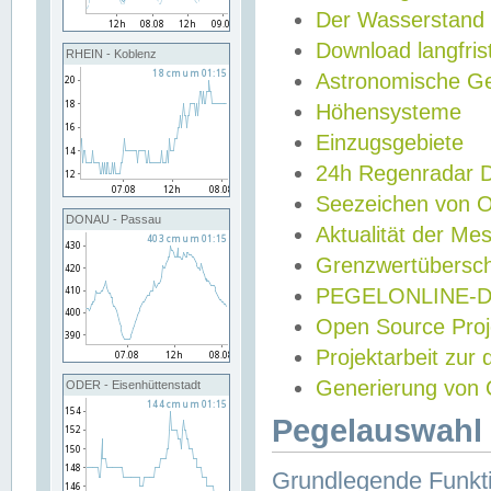
Der Wasserstand
Download langfris
RHEIN - Koblenz
Astronomische Gez
Höhensysteme
Einzugsgebiete
24h Regenradar
Seezeichen von 
DONAU - Passau
Aktualität der Me
Grenzwertübersch
PEGELONLINE-Di
Open Source Projek
Projektarbeit zur
Generierung von 
ODER - Eisenhüttenstadt
Pegelauswahl 
Grundlegende Funkti