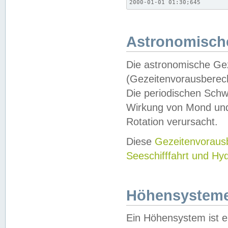
2000-01-01 01:30;645
Astronomische
Die astronomische Gez
(Gezeitenvorausberec
Die periodischen Schw
Wirkung von Mond und
Rotation verursacht.
Diese
Gezeitenvorau
Seeschifffahrt und Hy
Höhensystem
Ein Höhensystem ist e