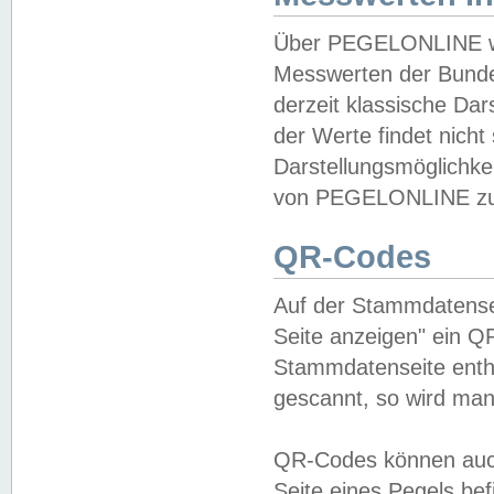
Über PEGELONLINE wer
Messwerten der Bundes
derzeit klassische Da
der Werte findet nicht 
Darstellungsmöglichkei
von PEGELONLINE zu 
QR-Codes
Auf der Stammdatensei
Seite anzeigen" ein Q
Stammdatenseite enthä
gescannt, so wird man
QR-Codes können auc
Seite eines Pegels be