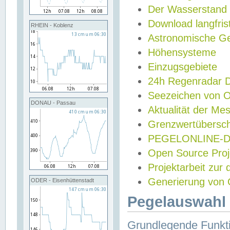
Der Wasserstand
Download langfris
RHEIN - Koblenz
Astronomische Gez
Höhensysteme
Einzugsgebiete
24h Regenradar
Seezeichen von 
DONAU - Passau
Aktualität der Me
Grenzwertübersch
PEGELONLINE-Di
Open Source Projek
Projektarbeit zur
Generierung von 
ODER - Eisenhüttenstadt
Pegelauswahl 
Grundlegende Funkti