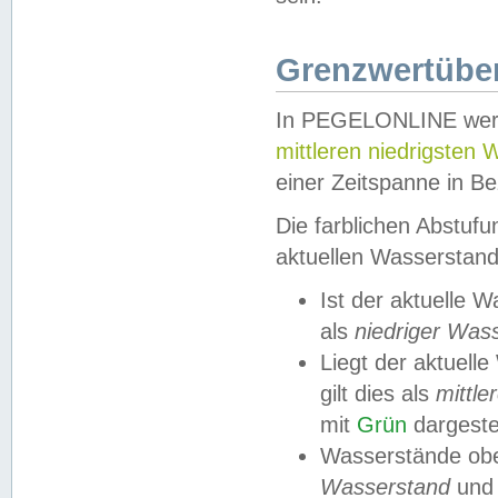
Grenzwertüber
In PEGELONLINE werde
mittleren niedrigsten
einer Zeitspanne in Be
Die farblichen Abstuf
aktuellen Wasserstand
Ist der aktuelle 
als
niedriger Was
Liegt der aktue
gilt dies als
mittle
mit
Grün
dargestel
Wasserstände obe
Wasserstand
und