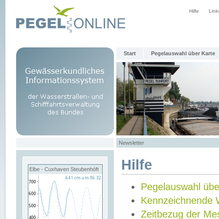
Hilfe
Link
Start
Pegelauswahl über Karte
Newsletter
Hilfe
Elbe - Cuxhaven Steubenhöft
Pegelauswahl übe
Kennzeichnende 
Zeitbezug der Me