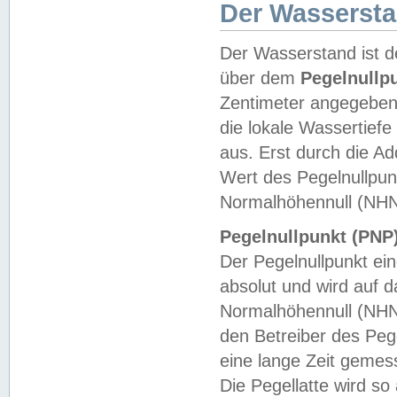
Der Wasserst
Der Wasserstand ist d
über dem
Pegelnullp
Zentimeter angegeben
die lokale Wassertie
aus. Erst durch die A
Wert des Pegelnullpun
Normalhöhennull (NHN
Pegelnullpunkt (PNP)
Der Pegelnullpunkt ei
absolut und wird auf
Normalhöhennull (NHN
den Betreiber des Pege
eine lange Zeit geme
Die Pegellatte wird s