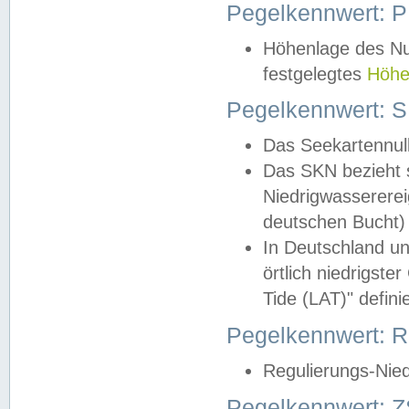
Pegelkennwert: 
Höhenlage des Nul
festgelegtes
Höhe
Pegelkennwert: 
Das Seekartennull
Das SKN bezieht s
Niedrigwassererei
deutschen Bucht) 
In Deutschland un
örtlich niedrigst
Tide (LAT)" definie
Pegelkennwert:
Regulierungs-Nie
Pegelkennwert: Z