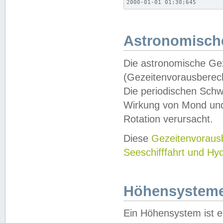
2000-01-01 01:30;645
Astronomische
Die astronomische Gez
(Gezeitenvorausberec
Die periodischen Schw
Wirkung von Mond und
Rotation verursacht.
Diese
Gezeitenvorau
Seeschifffahrt und Hy
Höhensystem
Ein Höhensystem ist e