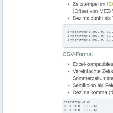
Zeitstempel im
IS
(Offset von MEZ
Dezimalpunkt als
[

  {"timestamp":"2000-01-01T0
  {"timestamp":"2000-01-01T0
  {"timestamp":"2000-01-01T0
]
CSV-Format
Excel-kompatibles
Vereinfachte Zeit
Sommerzeitumstel
Semikolon als Fel
Dezimalkomma (de
timestamp;value

2000-01-01 01:00;646

2000-01-01 01:15;646
