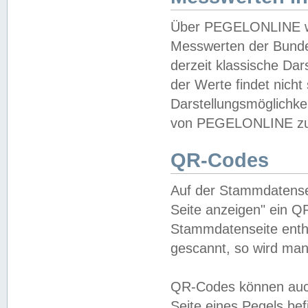
Über PEGELONLINE wer
Messwerten der Bundes
derzeit klassische Da
der Werte findet nicht 
Darstellungsmöglichkei
von PEGELONLINE zu 
QR-Codes
Auf der Stammdatensei
Seite anzeigen" ein Q
Stammdatenseite enthä
gescannt, so wird man
QR-Codes können auc
Seite eines Pegels be