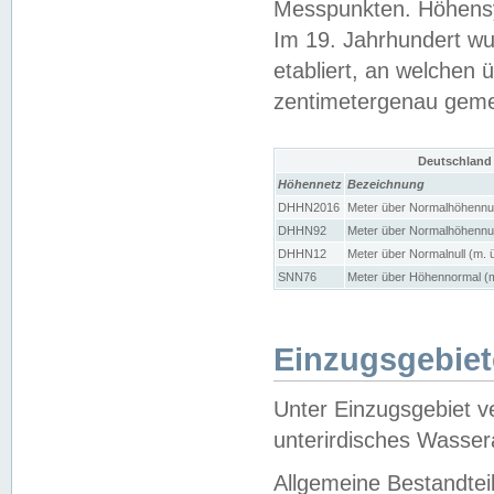
Messpunkten. Höhensy
Im 19. Jahrhundert wu
etabliert, an welchen 
zentimetergenau gem
Deutschland
Höhennetz
Bezeichnung
DHHN2016
Meter über Normalhöhennul
DHHN92
Meter über Normalhöhennul
DHHN12
Meter über Normalnull (m. 
SNN76
Meter über Höhennormal (m
Einzugsgebiet
Unter Einzugsgebiet v
unterirdisches Wasser
Allgemeine Bestandtei