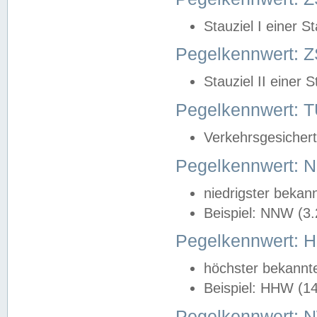
Stauziel I einer S
Pegelkennwert: Z
Stauziel II einer 
Pegelkennwert:
Verkehrsgesichert
Pegelkennwert:
niedrigster bekan
Beispiel: NNW (3
Pegelkennwert:
höchster bekannt
Beispiel: HHW (1
Pegelkennwert: 