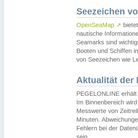
Seezeichen v
OpenSeaMap
↗
biete
nautische Information
Seamarks sind wichtig
Booten und Schiffen i
von Seezeichen wie Le
Aktualität der
PEGELONLINE erhält u
Im Binnenbereich wird 
Messwerte von Zeitreih
Minuten. Abweichungen
Fehlern bei der Daten
sein.