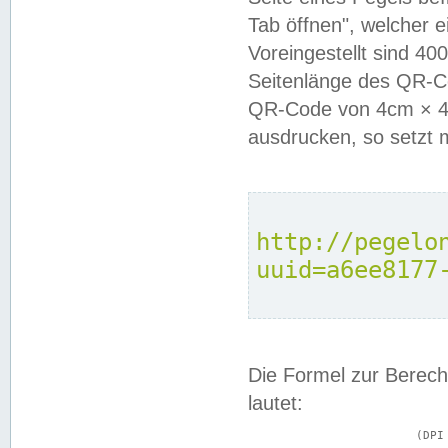
Tab öffnen", welcher 
Voreingestellt sind 4
Seitenlänge des QR-C
QR-Code von 4cm × 4c
ausdrucken, so setzt 
http://pegelo
uuid=a6ee8177
Die Formel zur Berech
lautet:
			(DPI × Druckkantenlänge in cm) ÷ 2,54 = Kantenlänge in Pixel
