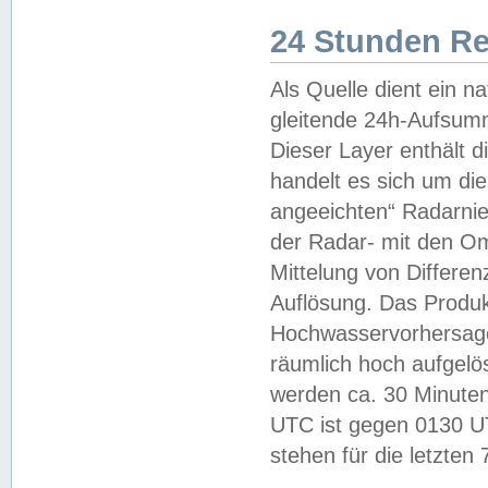
24 Stunden R
Als Quelle dient ein n
gleitende 24h-Aufsum
Dieser Layer enthält
handelt es sich um di
angeeichten“ Radarnie
der Radar- mit den O
Mittelung von Differe
Auflösung. Das Produk
Hochwasservorhersagez
räumlich hoch aufgelö
werden ca. 30 Minuten
UTC ist gegen 0130 UTC
stehen für die letzten