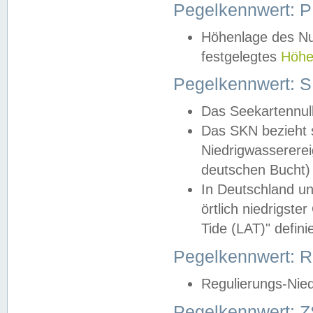
Pegelkennwert: 
Höhenlage des Nul
festgelegtes
Höhe
Pegelkennwert: 
Das Seekartennull
Das SKN bezieht s
Niedrigwassererei
deutschen Bucht) 
In Deutschland un
örtlich niedrigst
Tide (LAT)" definie
Pegelkennwert:
Regulierungs-Nie
Pegelkennwert: Z