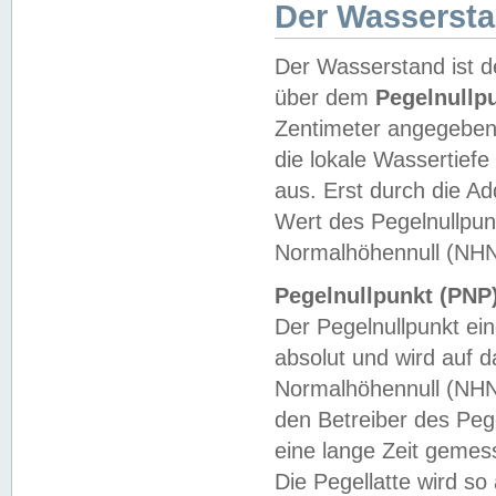
Der Wasserst
Der Wasserstand ist d
über dem
Pegelnullp
Zentimeter angegeben
die lokale Wassertie
aus. Erst durch die A
Wert des Pegelnullpun
Normalhöhennull (NHN
Pegelnullpunkt (PNP)
Der Pegelnullpunkt ei
absolut und wird auf
Normalhöhennull (NHN
den Betreiber des Pege
eine lange Zeit geme
Die Pegellatte wird s