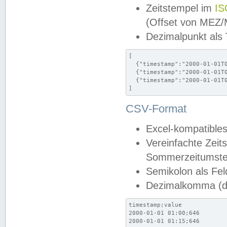
Zeitstempel im
IS
(Offset von MEZ
Dezimalpunkt als
[

  {"timestamp":"2000-01-01T0
  {"timestamp":"2000-01-01T0
  {"timestamp":"2000-01-01T0
]
CSV-Format
Excel-kompatibles
Vereinfachte Zeit
Sommerzeitumstel
Semikolon als Fel
Dezimalkomma (de
timestamp;value

2000-01-01 01:00;646

2000-01-01 01:15;646
