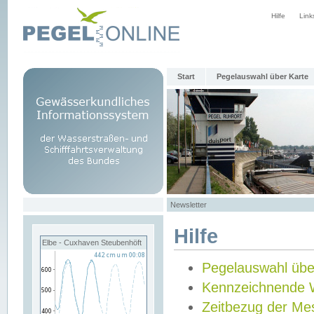
Hilfe
Link
Start
Pegelauswahl über Karte
Newsletter
Hilfe
Elbe - Cuxhaven Steubenhöft
Pegelauswahl übe
Kennzeichnende 
Zeitbezug der Me