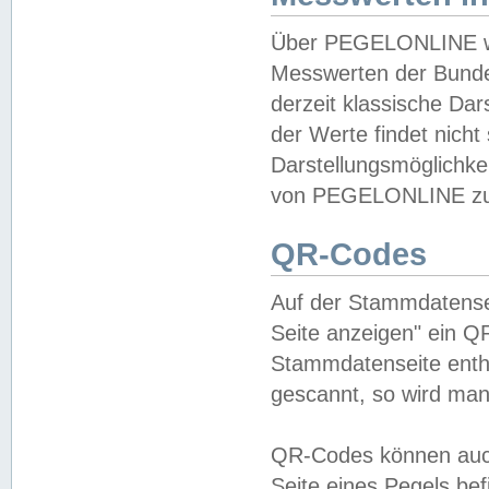
Über PEGELONLINE wer
Messwerten der Bundes
derzeit klassische Da
der Werte findet nicht 
Darstellungsmöglichkei
von PEGELONLINE zu 
QR-Codes
Auf der Stammdatensei
Seite anzeigen" ein Q
Stammdatenseite enthä
gescannt, so wird man
QR-Codes können auc
Seite eines Pegels be