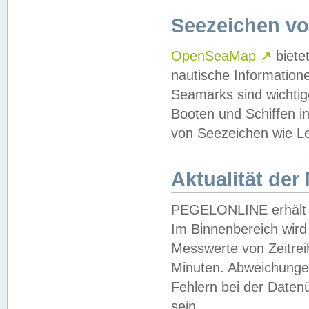
Seezeichen v
OpenSeaMap
↗
biete
nautische Information
Seamarks sind wichtig
Booten und Schiffen i
von Seezeichen wie Le
Aktualität der
PEGELONLINE erhält u
Im Binnenbereich wird 
Messwerte von Zeitreih
Minuten. Abweichungen
Fehlern bei der Daten
sein.