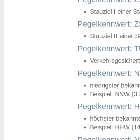
Stauziel I einer S
Pegelkennwert: Z
Stauziel II einer 
Pegelkennwert:
Verkehrsgesichert
Pegelkennwert:
niedrigster bekan
Beispiel: NNW (3
Pegelkennwert:
höchster bekannt
Beispiel: HHW (1
Pegelkennwert: 