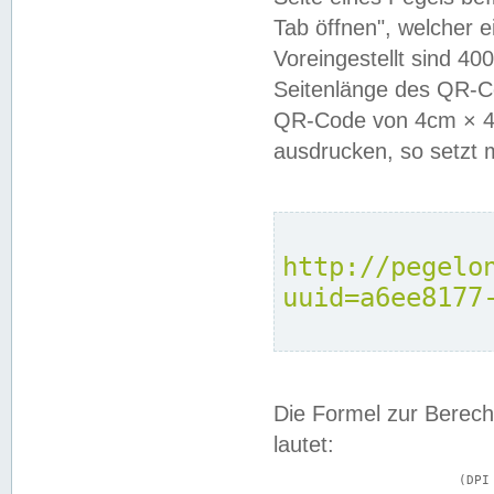
Tab öffnen", welcher 
Voreingestellt sind 4
Seitenlänge des QR-C
QR-Code von 4cm × 4c
ausdrucken, so setzt 
http://pegelo
uuid=a6ee8177
Die Formel zur Berech
lautet:
			(DPI × Druckkantenlänge in cm) ÷ 2,54 = Kantenlänge in Pixel
