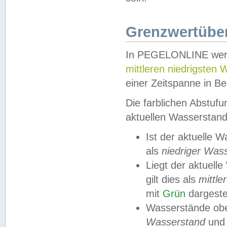
Grenzwertüber
In PEGELONLINE werde
mittleren niedrigsten
einer Zeitspanne in Be
Die farblichen Abstuf
aktuellen Wasserstand
Ist der aktuelle 
als
niedriger Was
Liegt der aktue
gilt dies als
mittle
mit
Grün
dargestel
Wasserstände obe
Wasserstand
und