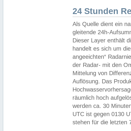
24 Stunden R
Als Quelle dient ein n
gleitende 24h-Aufsum
Dieser Layer enthält
handelt es sich um di
angeeichten“ Radarnie
der Radar- mit den O
Mittelung von Differe
Auflösung. Das Produk
Hochwasservorhersagez
räumlich hoch aufgelö
werden ca. 30 Minuten
UTC ist gegen 0130 UTC
stehen für die letzten