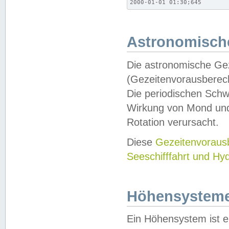
2000-01-01 01:30;645
Astronomische
Die astronomische Gez
(Gezeitenvorausberec
Die periodischen Schw
Wirkung von Mond und
Rotation verursacht.
Diese
Gezeitenvorau
Seeschifffahrt und Hy
Höhensystem
Ein Höhensystem ist e