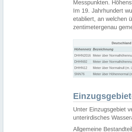
Messpunkten. Höhensy
Im 19. Jahrhundert wu
etabliert, an welchen 
zentimetergenau gem
Deutschland
Höhennetz
Bezeichnung
DHHN2016
Meter über Normalhöhennul
DHHN92
Meter über Normalhöhennul
DHHN12
Meter über Normalnull (m. 
SNN76
Meter über Höhennormal (m
Einzugsgebiet
Unter Einzugsgebiet v
unterirdisches Wasser
Allgemeine Bestandtei