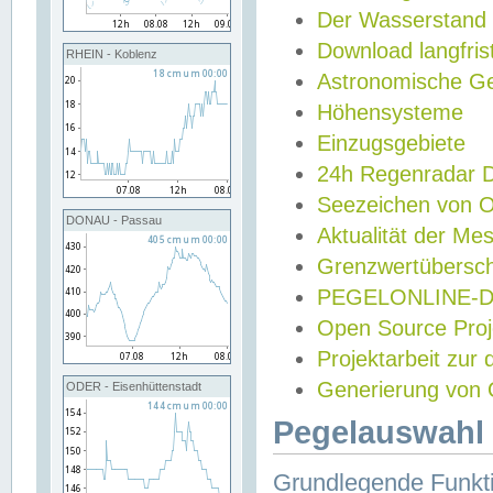
Der Wasserstand
Download langfris
RHEIN - Koblenz
Astronomische Gez
Höhensysteme
Einzugsgebiete
24h Regenradar
Seezeichen von 
DONAU - Passau
Aktualität der Me
Grenzwertübersch
PEGELONLINE-Di
Open Source Projek
Projektarbeit zur
Generierung von 
ODER - Eisenhüttenstadt
Pegelauswahl 
Grundlegende Funkti