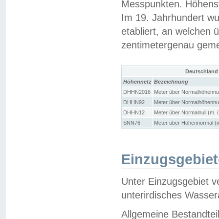
Messpunkten. Höhensy
Im 19. Jahrhundert wu
etabliert, an welchen 
zentimetergenau gem
Deutschland
Höhennetz
Bezeichnung
DHHN2016
Meter über Normalhöhennul
DHHN92
Meter über Normalhöhennul
DHHN12
Meter über Normalnull (m. 
SNN76
Meter über Höhennormal (m
Einzugsgebiet
Unter Einzugsgebiet v
unterirdisches Wasser
Allgemeine Bestandtei