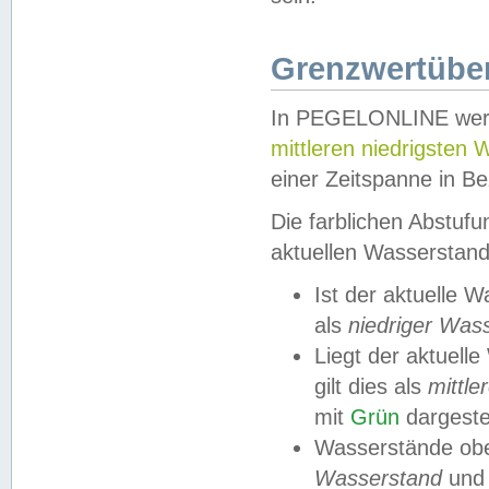
Grenzwertüber
In PEGELONLINE werde
mittleren niedrigsten
einer Zeitspanne in Be
Die farblichen Abstuf
aktuellen Wasserstand
Ist der aktuelle 
als
niedriger Was
Liegt der aktue
gilt dies als
mittle
mit
Grün
dargestel
Wasserstände obe
Wasserstand
und