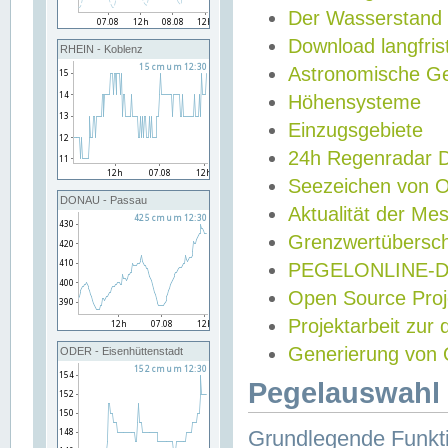
Der Wasserstand
Download langfris
RHEIN - Koblenz
Astronomische Gez
Höhensysteme
Einzugsgebiete
24h Regenradar
Seezeichen von 
DONAU - Passau
Aktualität der Me
Grenzwertübersch
PEGELONLINE-Di
Open Source Projek
Projektarbeit zur
Generierung von 
ODER - Eisenhüttenstadt
Pegelauswahl 
Grundlegende Funkti