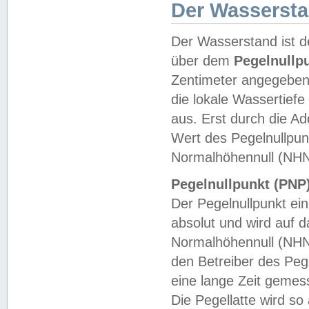
Der Wasserst
Der Wasserstand ist d
über dem
Pegelnullp
Zentimeter angegeben
die lokale Wassertie
aus. Erst durch die A
Wert des Pegelnullpun
Normalhöhennull (NHN
Pegelnullpunkt (PNP)
Der Pegelnullpunkt ei
absolut und wird auf
Normalhöhennull (NHN
den Betreiber des Pege
eine lange Zeit geme
Die Pegellatte wird s