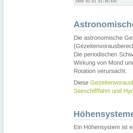
2000-01-01 01:30;645
Astronomische
Die astronomische Gez
(Gezeitenvorausberec
Die periodischen Schw
Wirkung von Mond und
Rotation verursacht.
Diese
Gezeitenvorau
Seeschifffahrt und Hy
Höhensystem
Ein Höhensystem ist e