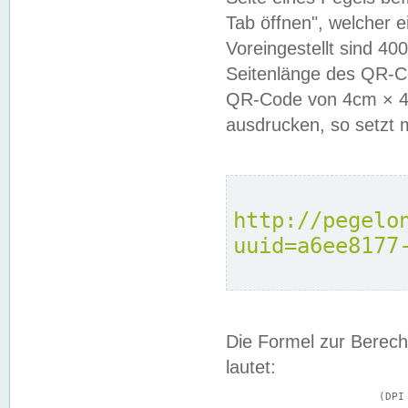
Tab öffnen", welcher 
Voreingestellt sind 4
Seitenlänge des QR-C
QR-Code von 4cm × 4c
ausdrucken, so setzt 
http://pegelo
uuid=a6ee8177
Die Formel zur Berech
lautet:
			(DPI × Druckkantenlänge in cm) ÷ 2,54 = Kantenlänge in Pixel
