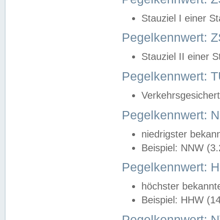
Stauziel I einer S
Pegelkennwert: Z
Stauziel II einer 
Pegelkennwert:
Verkehrsgesichert
Pegelkennwert:
niedrigster bekan
Beispiel: NNW (3
Pegelkennwert:
höchster bekannt
Beispiel: HHW (1
Pegelkennwert: 