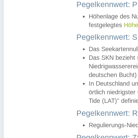
Pegelkennwert: 
Höhenlage des Nul
festgelegtes
Höhe
Pegelkennwert: 
Das Seekartennull
Das SKN bezieht s
Niedrigwassererei
deutschen Bucht) 
In Deutschland un
örtlich niedrigst
Tide (LAT)" definie
Pegelkennwert:
Regulierungs-Nie
Pegelkennwert: Z