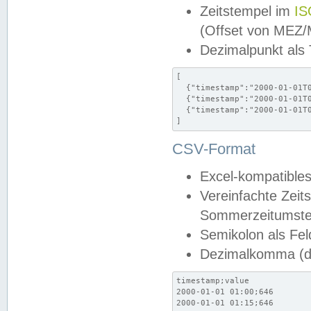
Zeitstempel im
IS
(Offset von MEZ
Dezimalpunkt als
[

  {"timestamp":"2000-01-01T0
  {"timestamp":"2000-01-01T0
  {"timestamp":"2000-01-01T0
]
CSV-Format
Excel-kompatibles
Vereinfachte Zeit
Sommerzeitumstel
Semikolon als Fel
Dezimalkomma (de
timestamp;value

2000-01-01 01:00;646

2000-01-01 01:15;646
