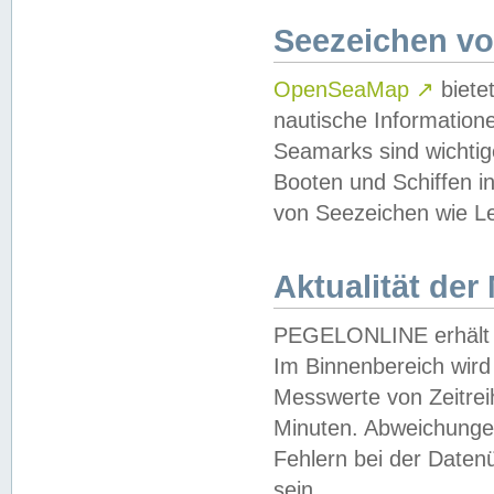
Seezeichen v
OpenSeaMap
↗
biete
nautische Information
Seamarks sind wichtig
Booten und Schiffen i
von Seezeichen wie Le
Aktualität der
PEGELONLINE erhält u
Im Binnenbereich wird 
Messwerte von Zeitreih
Minuten. Abweichungen
Fehlern bei der Daten
sein.