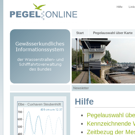
Hilfe
Link
Start
Pegelauswahl über Karte
Newsletter
Hilfe
Elbe - Cuxhaven Steubenhöft
Pegelauswahl übe
Kennzeichnende 
Zeitbezug der Me