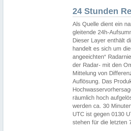
24 Stunden R
Als Quelle dient ein n
gleitende 24h-Aufsum
Dieser Layer enthält
handelt es sich um di
angeeichten“ Radarnie
der Radar- mit den O
Mittelung von Differe
Auflösung. Das Produk
Hochwasservorhersagez
räumlich hoch aufgelö
werden ca. 30 Minuten
UTC ist gegen 0130 UTC
stehen für die letzten