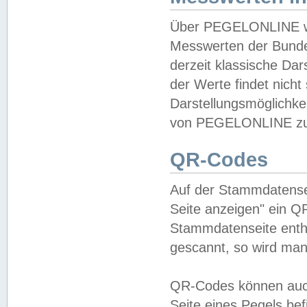
Über PEGELONLINE wer
Messwerten der Bundes
derzeit klassische Da
der Werte findet nicht 
Darstellungsmöglichkei
von PEGELONLINE zu 
QR-Codes
Auf der Stammdatensei
Seite anzeigen" ein Q
Stammdatenseite enthä
gescannt, so wird man
QR-Codes können auc
Seite eines Pegels be