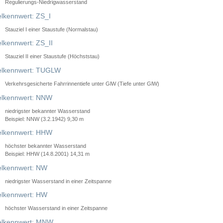
Regulierungs-Niedrigwasserstand
lkennwert: ZS_I
Stauziel I einer Staustufe (Normalstau)
lkennwert: ZS_II
Stauziel II einer Staustufe (Höchststau)
elkennwert: TUGLW
Verkehrsgesicherte Fahrrinnentiefe unter GlW (Tiefe unter GlW)
lkennwert: NNW
niedrigster bekannter Wasserstand
Beispiel: NNW (3.2.1942) 9,30 m
lkennwert: HHW
höchster bekannter Wasserstand
Beispiel: HHW (14.8.2001) 14,31 m
lkennwert: NW
niedrigster Wasserstand in einer Zeitspanne
lkennwert: HW
höchster Wasserstand in einer Zeitspanne
elkennwert: MNW