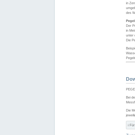
in Ze
umgeb
des W
Pegel
Der P
in Me
unter
Die Pe
Beisp
Wasse
Pegeln
Dow
PEGEL
Bei d
Messf
Die M
jeweil
ℹ️ F