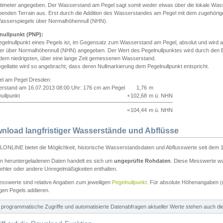
ntimeter angegeben. Der Wasserstand am Pegel sagt somit weder etwas über die lokale Wa
enden Terrain aus. Erst durch die Addition des Wasserstandes am Pegel mit dem zugehörig
asserspiegels über Normalhöhennull (NHN).
nullpunkt (PNP):
egelnullpunkt eines Pegels ist, im Gegensatz zum Wasserstand am Pegel, absolut und wir
ter über Normalhöhennull (NHN) angegeben. Der Wert des Pegelnullpunktes wird durch den Bet
 dem niedrigsten, über eine lange Zeit gemessenen Wasserstand.
gellatte wird so angebracht, dass deren Nullmarkierung dem Pegelnullpunkt entspricht.
iel am Pegel Dresden:
rstand am 16.07.2013 08:00 Uhr: 176 cm am Pegel
1,76
m
ullpunkt
+
102,68
m ü. NHN
=
104,44
m ü. NHN
nload langfristiger Wasserstände und Abflüsse
ONLINE bietet die Möglichkeit, historische Wasserstandsdaten und Abflusswerte seit dem 1
en heruntergeladenen Daten handelt es sich um
ungeprüfte Rohdaten
. Diese Messwerte wur
ehler oder andere Unregelmäßigkeiten enthalten.
esswerte sind relative Angaben zum jeweiligen
Pegelnullpunkt
. Für absolute Höhenangaben 
igen Pegels addieren.
ür programmatische Zugriffe und automatisierte Datenabfragen aktueller Werte stehen auch d