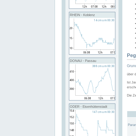
RHEIN - Koblenz
Peg
DONAU - Passau
Grund
über 
Ist Ja
ersche
Die Ze
ODER - Eisenhüttenstadt
Para