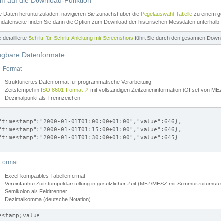
iff auf die Download-Funktion
e Daten herunterzuladen, navigieren Sie zunächst über die
Pegelauswahl-Tabelle
zu einem ge
datenseite finden Sie dann die Option zum Download der historischen Messdaten unterhalb
ne detaillierte
Schritt-für-Schritt-Anleitung mit Screenshots
führt Sie durch den gesamten Down
ügbare Datenformate
-Format
Strukturiertes Datenformat für programmatische Verarbeitung
Zeitstempel im
ISO 8601-Format
↗
mit vollständigen Zeitzoneninformation (Offset von 
Dezimalpunkt als Trennzeichen
"timestamp":"2000-01-01T01:00:00+01:00","value":646},

"timestamp":"2000-01-01T01:15:00+01:00","value":646},

"timestamp":"2000-01-01T01:30:00+01:00","value":645}

Format
Excel-kompatibles Tabellenformat
Vereinfachte Zeitstempeldarstellung in gesetzlicher Zeit (MEZ/MESZ mit Sommerzeitumstel
Semikolon als Feldtrenner
Dezimalkomma (deutsche Notation)
estamp;value
