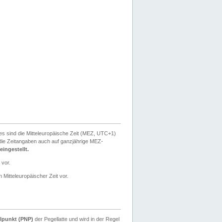
ies sind die Mitteleuropäische Zeit (MEZ, UTC+1)
ie Zeitangaben auch auf ganzjährige MEZ-
ingestellt.
 vor.
 Mitteleuropäischer Zeit vor.
lpunkt (PNP)
der Pegellatte und wird in der Regel