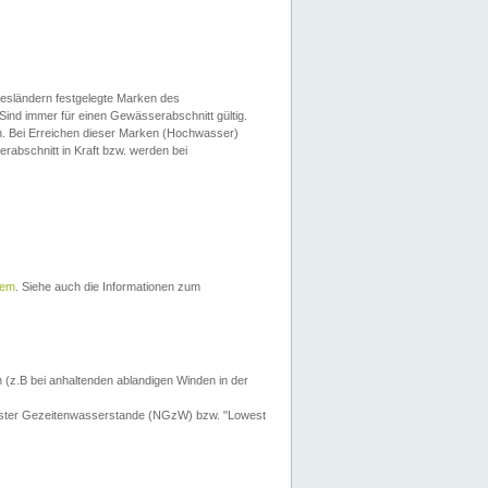
esländern festgelegte Marken des
Sind immer für einen Gewässerabschnitt gültig.
. Bei Erreichen dieser Marken (Hochwasser)
erabschnitt in Kraft bzw. werden bei
tem
. Siehe auch die Informationen zum
 (z.B bei anhaltenden ablandigen Winden in der
drigster Gezeitenwasserstande (NGzW) bzw. "Lowest