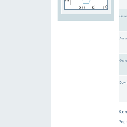
Gewä
Ausw
Gangl
Down
Ken
Pege