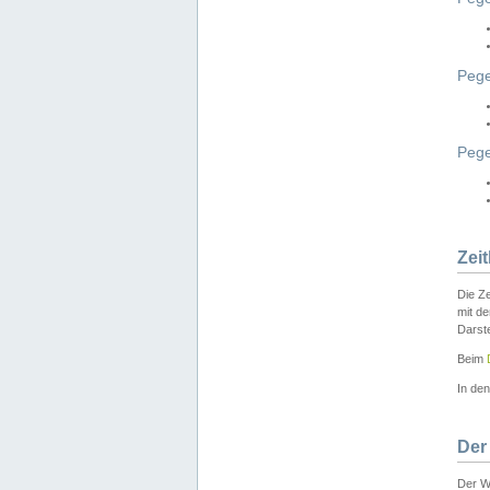
Pege
Peg
Zei
Die Ze
mit d
Darst
Beim
In de
Der
Der W