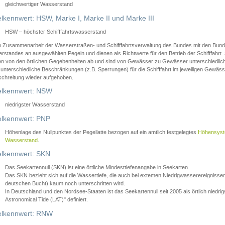
gleichwertiger Wasserstand
lkennwert: HSW, Marke I, Marke II und Marke III
HSW – höchster Schifffahrtswasserstand
in Zusammenarbeit der Wasserstraßen- und Schifffahrtsverwaltung des Bundes mit den Bund
standes an ausgewählten Pegeln und dienen als Richtwerte für den Betrieb der Schifffahrt. 
n von den örtlichen Gegebenheiten ab und sind von Gewässer zu Gewässer unterschiedlich
 unterschiedliche Beschränkungen (z.B. Sperrungen) für die Schifffahrt im jeweiligen Gewäss
schreitung wieder aufgehoben.
lkennwert: NSW
niedrigster Wasserstand
lkennwert: PNP
Höhenlage des Nullpunktes der Pegellatte bezogen auf ein amtlich festgelegtes
Höhensys
Wasserstand
.
lkennwert: SKN
Das Seekartennull (SKN) ist eine örtliche Mindesttiefenangabe in Seekarten.
Das SKN bezieht sich auf die Wassertiefe, die auch bei extemen Niedrigwasserereignissen
deutschen Bucht) kaum noch unterschritten wird.
In Deutschland und den Nordsee-Staaten ist das Seekartennull seit 2005 als örtlich nie
Astronomical Tide (LAT)" definiert.
lkennwert: RNW