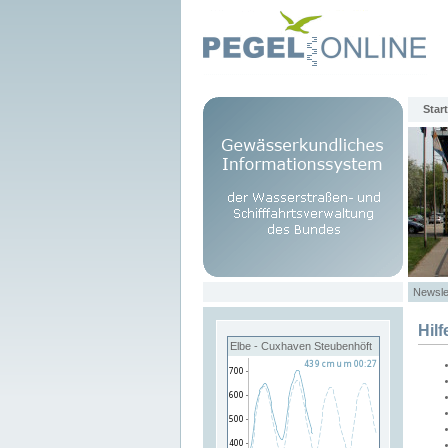
Start
Newsle
Hilf
Elbe - Cuxhaven Steubenhöft