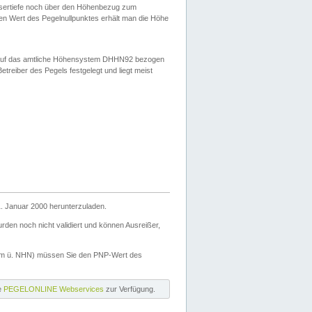
ssertiefe noch über den Höhenbezug zum
en Wert des Pegelnullpunktes erhält man die Höhe
d auf das amtliche Höhensystem DHHN92 bezogen
reiber des Pegels festgelegt und liegt meist
. Januar 2000 herunterzuladen.
den noch nicht validiert und können Ausreißer,
(m ü. NHN) müssen Sie den PNP-Wert des
ie
PEGELONLINE Webservices
zur Verfügung.