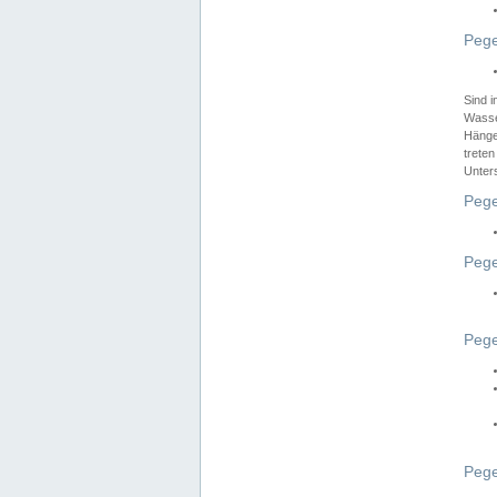
Pege
Sind 
Wasser
Hänge
treten
Unter
Pege
Pege
Pege
Pege