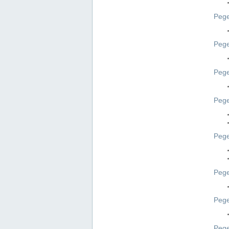
Pege
Pege
Peg
Pege
Pege
Pege
Pege
Peg