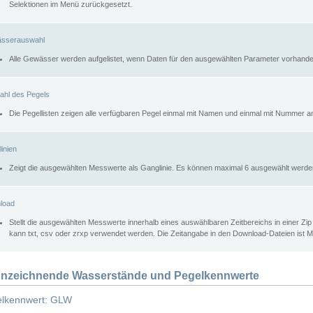
Selektionen im Menü zurückgesetzt.
sserauswahl
Alle Gewässer werden aufgelistet, wenn Daten für den ausgewählten Parameter vorhande
ahl des Pegels
Die Pegellisten zeigen alle verfügbaren Pegel einmal mit Namen und einmal mit Nummer a
inien
Zeigt die ausgewählten Messwerte als Ganglinie. Es können maximal 6 ausgewählt werde
load
Stellt die ausgewählten Messwerte innerhalb eines auswählbaren Zeitbereichs in einer Zi
kann txt, csv oder zrxp verwendet werden. Die Zeitangabe in den Download-Dateien ist 
nzeichnende Wasserstände und Pegelkennwerte
lkennwert: GLW