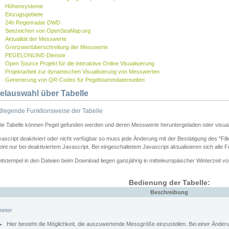
Höhensysteme
Einzugsgebiete
24h Regenradar DWD
Seezeichen von OpenSeaMap.org
Aktualität der Messwerte
Grenzwertüberschreitung der Messwerte
PEGELONLINE-Dienste
Open Source Projekt für die interaktive Online Visualisierung
Projektarbeit zur dynamischen Visualisierung von Messwerten
Generierung von QR-Codes für Pegelstammdatenseiten
elauswahl über Tabelle
legende Funktionsweise der Tabelle
die Tabelle können Pegel gefunden werden und deren Messwerte heruntergeladen oder visuali
vascript deaktiviert oder nicht verfügbar so muss jede Änderung mit der Bestätigung des "Filt
int nur bei deaktiviertem Javascript. Bei eingeschaltetem Javascript aktualisieren sich alle 
itstempel in den Dateien beim Download liegen ganzjährig in mitteleuropäischer Winterzeit vo
Bedienung der Tabelle:
Beschreibung
meter
Hier besteht die Möglichkeit, die auszuwertende Messgröße einzustellen. Bei einer Ände