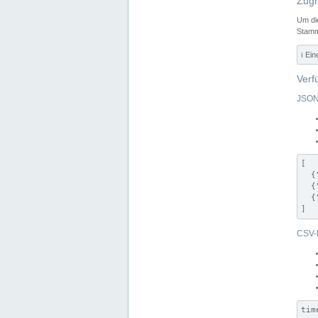
Zugr
Um di
Stamm
ℹ️ Ei
Verf
JSON
[

  {
  {
  {
]
CSV-
tim