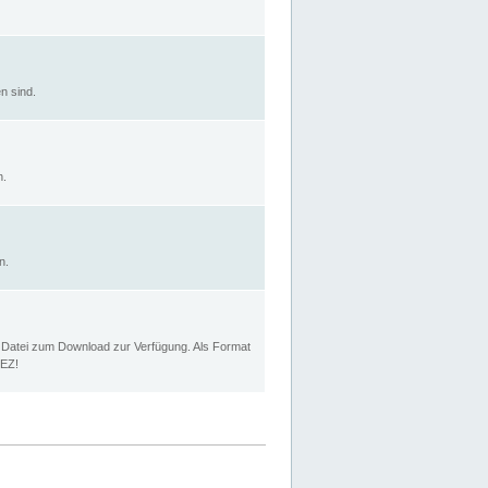
n sind.
n.
n.
p Datei zum Download zur Verfügung. Als Format
MEZ!