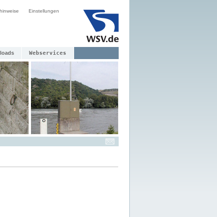
hinweise
Einstellungen
loads
Webservices