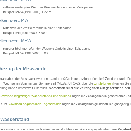
mittlerer niedrigster Wert der Wasserstände in einer Zeitspanne
Beispiel: MNW(1991/2000) 1,22 m
lkennwert: MW
Mittelwert der Wasserstände in einer Zeitspanne
Beispiel: MN(1991/2000) 3,00 m
elkennwert: MHW
mittlerer höchster Wert der Wasserstände in einer Zeitspanne
Beispiel: MHW(1991/2000) 6,00 m
tbezug der Messwerte
itangaben der Messwerte werden standardmäßig in gesetzlicher (lokaler) Zeit dargestellt. D
em Wechsel im Sommer zur Sommerzeit (MESZ, UTC+2). über die
Einstellungen
können Sie d
ellung ohne Sommerzeit einstellen.
Momentan sind alle Zeitangaben auf gesetzliche Zeit e
Download langfristiger Wasserstände und Abflüsse
liegen die Zeitangaben in gesetzlicher Zeit
n zum
Download angebotenen Tagesdateien
liegen die Zeitangaben grundsätzlich ganzjährig in
 Wasserstand
asserstand ist der lotrechte Abstand eines Punktes des Wasserspiegels über dem
Pegelnul