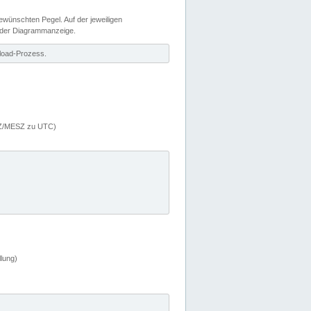
wünschten Pegel. Auf der jeweiligen
 der Diagrammanzeige.
load-Prozess.
MEZ/MESZ zu UTC)
lung)