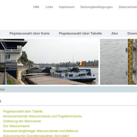
Hilfe
Links
Impressum
Nutzungsbedingungen
Datenschutz
Pegelauswahl über Karte
Pegelauswahl über Tabelle
Abo
Down
tter
e
Pegelauswahl über Tabelle
Kennzeichnende Wasserstände und Pegelkennwerte
Zeitbezug der Messwerte
Der Wasserstand
Download langfristiger Wasserstände und Abflüsse
Astronomische Gezeitenganglinie (Astrotide)