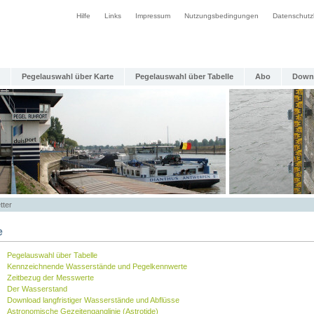
Hilfe
Links
Impressum
Nutzungsbedingungen
Datenschutz
Pegelauswahl über Karte
Pegelauswahl über Tabelle
Abo
Down
tter
e
Pegelauswahl über Tabelle
Kennzeichnende Wasserstände und Pegelkennwerte
Zeitbezug der Messwerte
Der Wasserstand
Download langfristiger Wasserstände und Abflüsse
Astronomische Gezeitenganglinie (Astrotide)