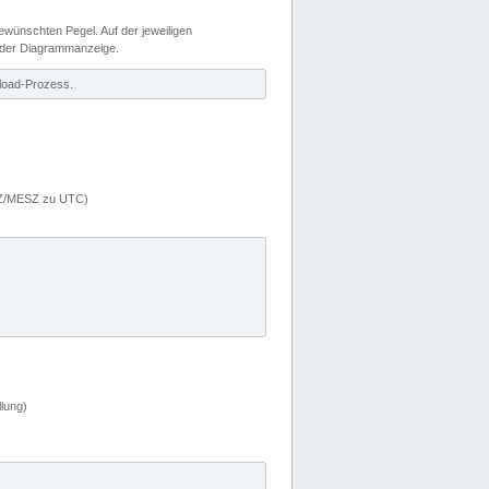
wünschten Pegel. Auf der jeweiligen
 der Diagrammanzeige.
load-Prozess.
MEZ/MESZ zu UTC)
lung)