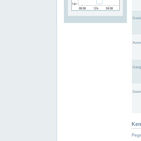
Gewä
Ausw
Gangl
Down
Ken
Pege