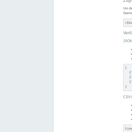
Zugr
Um di
Stamm
ℹ️ Ei
Verf
JSON
[

  {
  {
  {
]
CSV-
tim