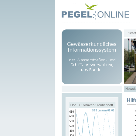
Start
Newsle
Hilf
Elbe - Cuxhaven Steubenhöft