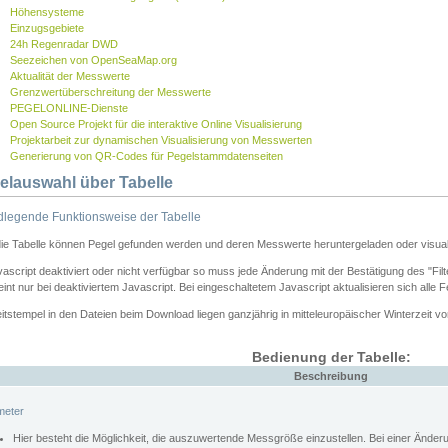
Höhensysteme
Einzugsgebiete
24h Regenradar DWD
Seezeichen von OpenSeaMap.org
Aktualität der Messwerte
Grenzwertüberschreitung der Messwerte
PEGELONLINE-Dienste
Open Source Projekt für die interaktive Online Visualisierung
Projektarbeit zur dynamischen Visualisierung von Messwerten
Generierung von QR-Codes für Pegelstammdatenseiten
elauswahl über Tabelle
legende Funktionsweise der Tabelle
die Tabelle können Pegel gefunden werden und deren Messwerte heruntergeladen oder visuali
vascript deaktiviert oder nicht verfügbar so muss jede Änderung mit der Bestätigung des "Filt
int nur bei deaktiviertem Javascript. Bei eingeschaltetem Javascript aktualisieren sich alle 
itstempel in den Dateien beim Download liegen ganzjährig in mitteleuropäischer Winterzeit vo
Bedienung der Tabelle:
Beschreibung
meter
Hier besteht die Möglichkeit, die auszuwertende Messgröße einzustellen. Bei einer Ände