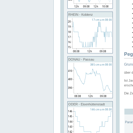
RHEIN - Koblenz
Peg
DONAU - Passau
Grund
über 
Ist Ja
ersche
Die Ze
ODER - Eisenhüttenstadt
Para