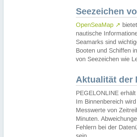
Seezeichen v
OpenSeaMap
↗
biete
nautische Information
Seamarks sind wichtig
Booten und Schiffen i
von Seezeichen wie Le
Aktualität der
PEGELONLINE erhält u
Im Binnenbereich wird 
Messwerte von Zeitreih
Minuten. Abweichungen
Fehlern bei der Daten
sein.