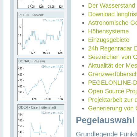
Der Wasserstand
Download langfris
RHEIN - Koblenz
Astronomische Gez
Höhensysteme
Einzugsgebiete
24h Regenradar
Seezeichen von 
DONAU - Passau
Aktualität der Me
Grenzwertübersch
PEGELONLINE-Di
Open Source Projek
Projektarbeit zur
Generierung von 
ODER - Eisenhüttenstadt
Pegelauswahl 
Grundlegende Funkti