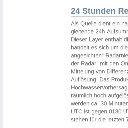
24 Stunden R
Als Quelle dient ein n
gleitende 24h-Aufsum
Dieser Layer enthält
handelt es sich um di
angeeichten“ Radarnie
der Radar- mit den O
Mittelung von Differe
Auflösung. Das Produk
Hochwasservorhersagez
räumlich hoch aufgelö
werden ca. 30 Minuten
UTC ist gegen 0130 UTC
stehen für die letzten