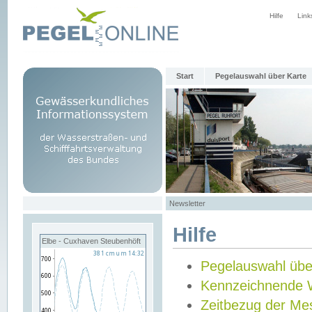
Hilfe
Link
Start
Pegelauswahl über Karte
Newsletter
Hilfe
Elbe - Cuxhaven Steubenhöft
Pegelauswahl übe
Kennzeichnende 
Zeitbezug der Me