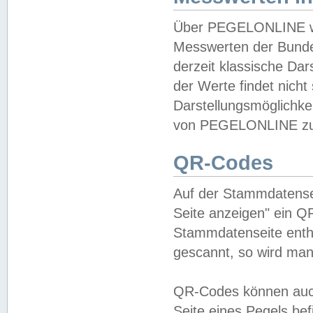
Über PEGELONLINE wer
Messwerten der Bundes
derzeit klassische Da
der Werte findet nicht 
Darstellungsmöglichkei
von PEGELONLINE zu 
QR-Codes
Auf der Stammdatensei
Seite anzeigen" ein Q
Stammdatenseite enthä
gescannt, so wird man
QR-Codes können auc
Seite eines Pegels be