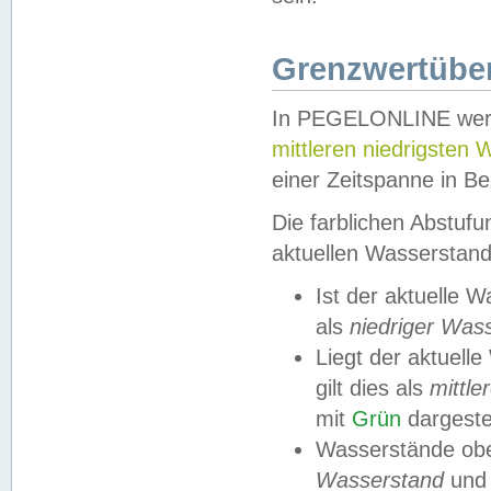
Grenzwertüber
In PEGELONLINE werde
mittleren niedrigsten
einer Zeitspanne in Be
Die farblichen Abstuf
aktuellen Wasserstand
Ist der aktuelle 
als
niedriger Was
Liegt der aktue
gilt dies als
mittle
mit
Grün
dargestel
Wasserstände obe
Wasserstand
und