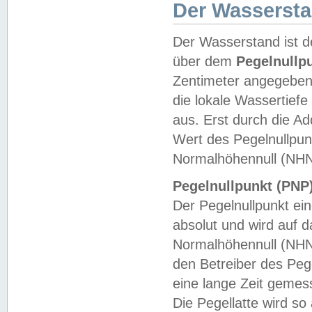
Der Wasserst
Der Wasserstand ist d
über dem
Pegelnullp
Zentimeter angegeben
die lokale Wassertie
aus. Erst durch die A
Wert des Pegelnullpun
Normalhöhennull (NHN
Pegelnullpunkt (PNP)
Der Pegelnullpunkt ei
absolut und wird auf
Normalhöhennull (NHN
den Betreiber des Pege
eine lange Zeit geme
Die Pegellatte wird s