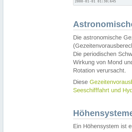
2000-01-01 01:30;645
Astronomische
Die astronomische Gez
(Gezeitenvorausberec
Die periodischen Schw
Wirkung von Mond und
Rotation verursacht.
Diese
Gezeitenvorau
Seeschifffahrt und Hy
Höhensystem
Ein Höhensystem ist e