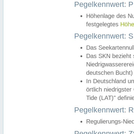
Pegelkennwert: 
Höhenlage des Nul
festgelegtes
Höhe
Pegelkennwert: 
Das Seekartennull
Das SKN bezieht s
Niedrigwassererei
deutschen Bucht) 
In Deutschland un
örtlich niedrigst
Tide (LAT)" definie
Pegelkennwert:
Regulierungs-Nie
Pegelkennwert: Z