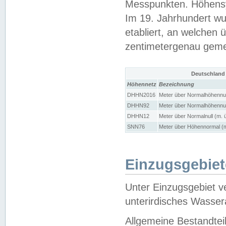
Messpunkten. Höhensy
Im 19. Jahrhundert wu
etabliert, an welchen 
zentimetergenau gem
Deutschland
Höhennetz
Bezeichnung
DHHN2016
Meter über Normalhöhennul
DHHN92
Meter über Normalhöhennul
DHHN12
Meter über Normalnull (m. 
SNN76
Meter über Höhennormal (m
Einzugsgebiet
Unter Einzugsgebiet v
unterirdisches Wasser
Allgemeine Bestandtei