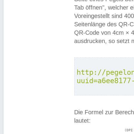
Tab öffnen", welcher 
Voreingestellt sind 4
Seitenlänge des QR-C
QR-Code von 4cm × 4c
ausdrucken, so setzt 
http://pegelo
uuid=a6ee8177
Die Formel zur Berech
lautet:
			(DPI × Druckkantenlänge in cm) ÷ 2,54 = Kantenlänge in Pixel
