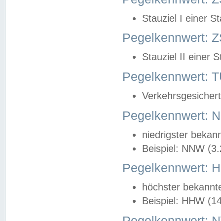
Stauziel I einer S
Pegelkennwert: Z
Stauziel II einer 
Pegelkennwert:
Verkehrsgesichert
Pegelkennwert:
niedrigster bekan
Beispiel: NNW (3
Pegelkennwert:
höchster bekannt
Beispiel: HHW (1
Pegelkennwert: 