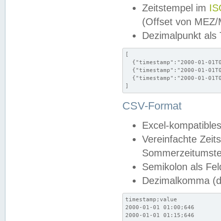
Zeitstempel im
IS
(Offset von MEZ
Dezimalpunkt als
[

  {"timestamp":"2000-01-01T0
  {"timestamp":"2000-01-01T0
  {"timestamp":"2000-01-01T0
]
CSV-Format
Excel-kompatibles
Vereinfachte Zeit
Sommerzeitumstel
Semikolon als Fel
Dezimalkomma (de
timestamp;value

2000-01-01 01:00;646

2000-01-01 01:15;646
