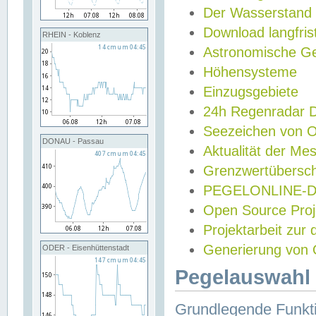
Der Wasserstand
Download langfris
RHEIN - Koblenz
Astronomische Gez
Höhensysteme
Einzugsgebiete
24h Regenradar
Seezeichen von 
DONAU - Passau
Aktualität der Me
Grenzwertübersch
PEGELONLINE-Di
Open Source Projek
Projektarbeit zur
Generierung von 
ODER - Eisenhüttenstadt
Pegelauswahl 
Grundlegende Funkti