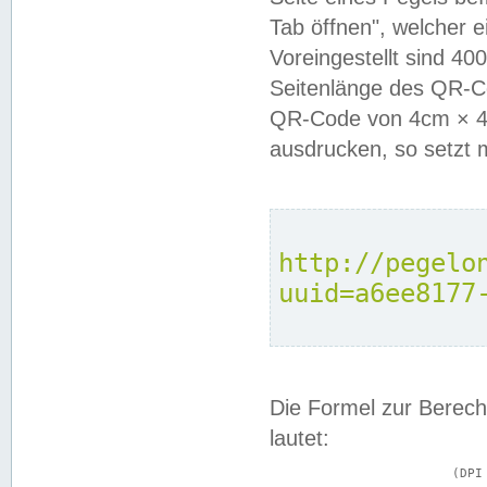
Tab öffnen", welcher 
Voreingestellt sind 4
Seitenlänge des QR-C
QR-Code von 4cm × 4c
ausdrucken, so setzt 
http://pegelo
uuid=a6ee8177
Die Formel zur Berech
lautet:
			(DPI × Druckkantenlänge in cm) ÷ 2,54 = Kantenlänge in Pixel
