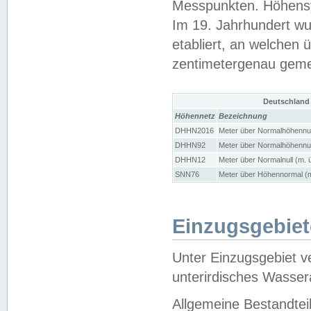
Messpunkten. Höhensy
Im 19. Jahrhundert wu
etabliert, an welchen 
zentimetergenau gem
Deutschland
Höhennetz
Bezeichnung
DHHN2016
Meter über Normalhöhennul
DHHN92
Meter über Normalhöhennul
DHHN12
Meter über Normalnull (m. 
SNN76
Meter über Höhennormal (m
Einzugsgebiet
Unter Einzugsgebiet v
unterirdisches Wasser
Allgemeine Bestandtei