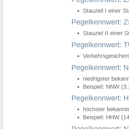
Stauziel I einer S
Pegelkennwert: Z
Stauziel II einer 
Pegelkennwert:
Verkehrsgesichert
Pegelkennwert:
niedrigster bekan
Beispiel: NNW (3
Pegelkennwert:
höchster bekannt
Beispiel: HHW (1
Pegelkennwert: 