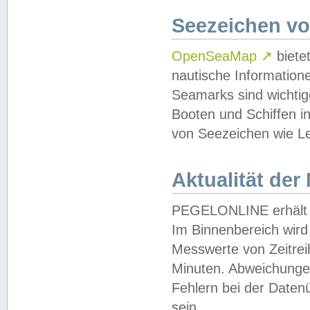
Seezeichen v
OpenSeaMap
↗
biete
nautische Information
Seamarks sind wichtig
Booten und Schiffen i
von Seezeichen wie Le
Aktualität der
PEGELONLINE erhält u
Im Binnenbereich wird 
Messwerte von Zeitreih
Minuten. Abweichungen
Fehlern bei der Daten
sein.