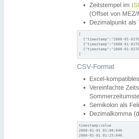
Zeitstempel im
IS
(Offset von MEZ
Dezimalpunkt als
[

  {"timestamp":"2000-01-01T0
  {"timestamp":"2000-01-01T0
  {"timestamp":"2000-01-01T0
]
CSV-Format
Excel-kompatibles
Vereinfachte Zeit
Sommerzeitumstel
Semikolon als Fel
Dezimalkomma (de
timestamp;value

2000-01-01 01:00;646

2000-01-01 01:15;646
