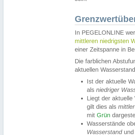
Grenzwertüber
In PEGELONLINE werde
mittleren niedrigsten
einer Zeitspanne in Be
Die farblichen Abstuf
aktuellen Wasserstand
Ist der aktuelle 
als
niedriger Was
Liegt der aktue
gilt dies als
mittle
mit
Grün
dargestel
Wasserstände obe
Wasserstand
und