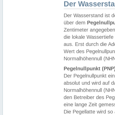
Der Wasserst
Der Wasserstand ist d
über dem
Pegelnullp
Zentimeter angegeben
die lokale Wassertie
aus. Erst durch die A
Wert des Pegelnullpun
Normalhöhennull (NHN
Pegelnullpunkt (PNP)
Der Pegelnullpunkt ei
absolut und wird auf
Normalhöhennull (NHN
den Betreiber des Pege
eine lange Zeit geme
Die Pegellatte wird s