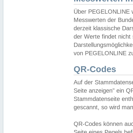
Über PEGELONLINE wer
Messwerten der Bundes
derzeit klassische Da
der Werte findet nicht 
Darstellungsmöglichkei
von PEGELONLINE zu 
QR-Codes
Auf der Stammdatensei
Seite anzeigen" ein Q
Stammdatenseite enthä
gescannt, so wird man
QR-Codes können auc
Seite eines Pegels be