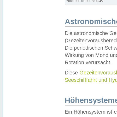
2000-01-01 01:30;645
Astronomische
Die astronomische Gez
(Gezeitenvorausberec
Die periodischen Schw
Wirkung von Mond und
Rotation verursacht.
Diese
Gezeitenvorau
Seeschifffahrt und Hy
Höhensystem
Ein Höhensystem ist e