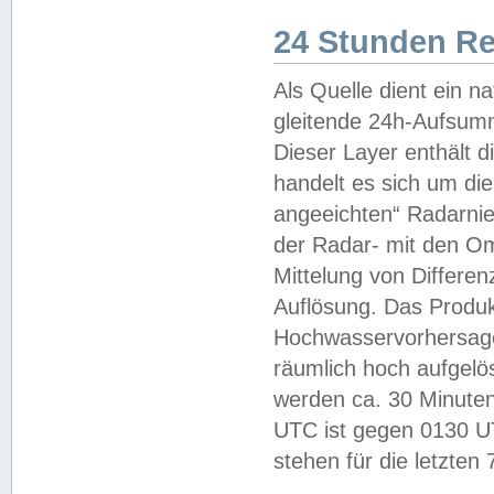
24 Stunden R
Als Quelle dient ein n
gleitende 24h-Aufsum
Dieser Layer enthält
handelt es sich um di
angeeichten“ Radarnie
der Radar- mit den O
Mittelung von Differe
Auflösung. Das Produk
Hochwasservorhersagez
räumlich hoch aufgelö
werden ca. 30 Minuten
UTC ist gegen 0130 UTC
stehen für die letzten