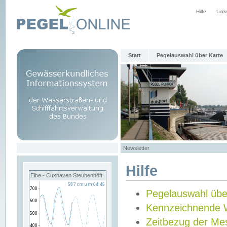
Hilfe
Link
Start
Pegelauswahl über Karte
Newsletter
Hilfe
Elbe - Cuxhaven Steubenhöft
Pegelauswahl übe
Kennzeichnende 
Zeitbezug der Me