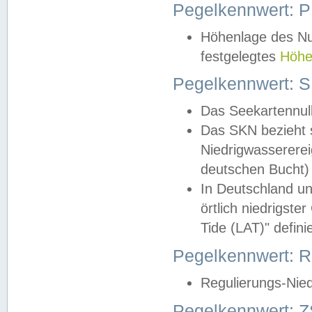
Pegelkennwert: 
Höhenlage des Nul
festgelegtes
Höhe
Pegelkennwert: 
Das Seekartennull
Das SKN bezieht s
Niedrigwassererei
deutschen Bucht) 
In Deutschland un
örtlich niedrigst
Tide (LAT)" definie
Pegelkennwert:
Regulierungs-Nie
Pegelkennwert: Z