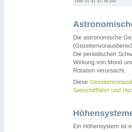
2000-01-01 01:30;645
Astronomische
Die astronomische Gez
(Gezeitenvorausberec
Die periodischen Schw
Wirkung von Mond und
Rotation verursacht.
Diese
Gezeitenvorau
Seeschifffahrt und Hy
Höhensystem
Ein Höhensystem ist e