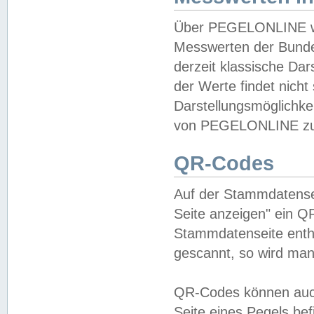
Über PEGELONLINE wer
Messwerten der Bundes
derzeit klassische Da
der Werte findet nicht 
Darstellungsmöglichkei
von PEGELONLINE zu 
QR-Codes
Auf der Stammdatensei
Seite anzeigen" ein Q
Stammdatenseite enthä
gescannt, so wird man
QR-Codes können auc
Seite eines Pegels be