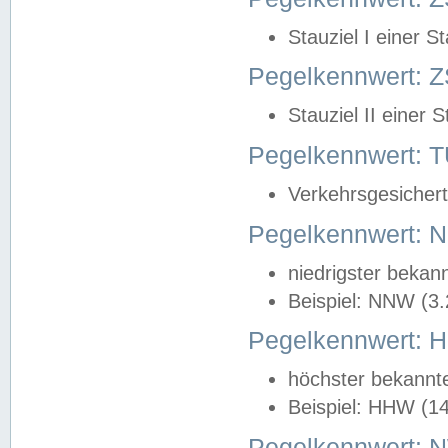
Stauziel I einer S
Pegelkennwert: Z
Stauziel II einer 
Pegelkennwert:
Verkehrsgesichert
Pegelkennwert:
niedrigster bekan
Beispiel: NNW (3
Pegelkennwert:
höchster bekannt
Beispiel: HHW (1
Pegelkennwert: 