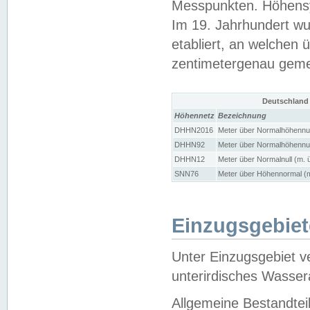
Messpunkten. Höhensy
Im 19. Jahrhundert wu
etabliert, an welchen 
zentimetergenau gem
Deutschland
Höhennetz
Bezeichnung
DHHN2016
Meter über Normalhöhennul
DHHN92
Meter über Normalhöhennul
DHHN12
Meter über Normalnull (m. 
SNN76
Meter über Höhennormal (m
Einzugsgebiet
Unter Einzugsgebiet v
unterirdisches Wasser
Allgemeine Bestandtei