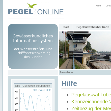
Hilfe
Link
Start
Pegelauswahl über Karte
Newsletter
Hilfe
Elbe - Cuxhaven Steubenhöft
Pegelauswahl übe
Kennzeichnende 
Zeitbezug der Me