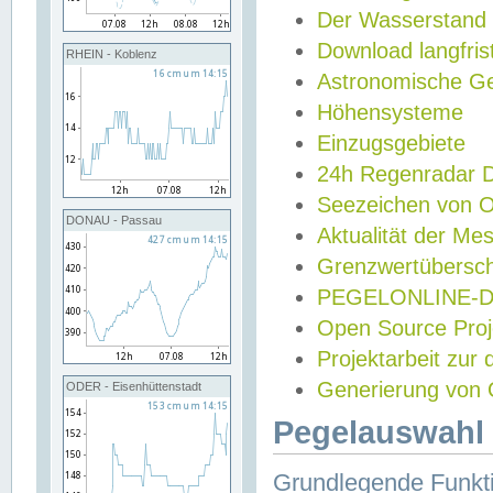
Der Wasserstand
Download langfris
RHEIN - Koblenz
Astronomische Gez
Höhensysteme
Einzugsgebiete
24h Regenradar
Seezeichen von 
DONAU - Passau
Aktualität der Me
Grenzwertübersch
PEGELONLINE-Di
Open Source Projek
Projektarbeit zur
Generierung von 
ODER - Eisenhüttenstadt
Pegelauswahl 
Grundlegende Funkti