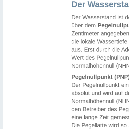
Der Wasserst
Der Wasserstand ist d
über dem
Pegelnullp
Zentimeter angegeben
die lokale Wassertie
aus. Erst durch die A
Wert des Pegelnullpun
Normalhöhennull (NHN
Pegelnullpunkt (PNP)
Der Pegelnullpunkt ei
absolut und wird auf
Normalhöhennull (NHN
den Betreiber des Pege
eine lange Zeit geme
Die Pegellatte wird s