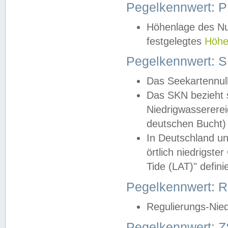
Pegelkennwert: 
Höhenlage des Nul
festgelegtes
Höhe
Pegelkennwert: 
Das Seekartennull
Das SKN bezieht s
Niedrigwassererei
deutschen Bucht) 
In Deutschland un
örtlich niedrigst
Tide (LAT)" definie
Pegelkennwert:
Regulierungs-Nie
Pegelkennwert: Z