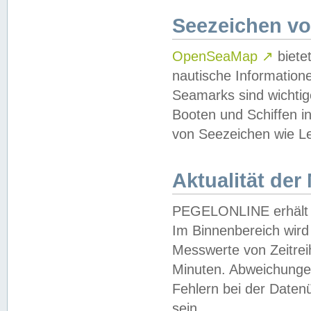
Seezeichen v
OpenSeaMap
↗
biete
nautische Information
Seamarks sind wichtig
Booten und Schiffen i
von Seezeichen wie Le
Aktualität der
PEGELONLINE erhält u
Im Binnenbereich wird 
Messwerte von Zeitreih
Minuten. Abweichungen
Fehlern bei der Daten
sein.