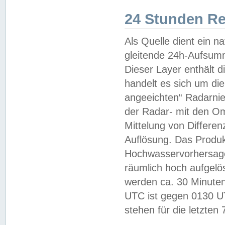
24 Stunden R
Als Quelle dient ein n
gleitende 24h-Aufsum
Dieser Layer enthält
handelt es sich um di
angeeichten“ Radarnie
der Radar- mit den O
Mittelung von Differe
Auflösung. Das Produk
Hochwasservorhersagez
räumlich hoch aufgelö
werden ca. 30 Minuten
UTC ist gegen 0130 UTC
stehen für die letzten