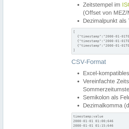
Zeitstempel im
IS
(Offset von MEZ
Dezimalpunkt als
[

  {"timestamp":"2000-01-01T0
  {"timestamp":"2000-01-01T0
  {"timestamp":"2000-01-01T0
]
CSV-Format
Excel-kompatibles
Vereinfachte Zeit
Sommerzeitumstel
Semikolon als Fel
Dezimalkomma (de
timestamp;value

2000-01-01 01:00;646

2000-01-01 01:15;646
