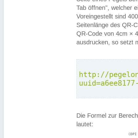
Tab öffnen", welcher 
Voreingestellt sind 4
Seitenlänge des QR-C
QR-Code von 4cm × 4c
ausdrucken, so setzt 
http://pegelo
uuid=a6ee8177
Die Formel zur Berech
lautet:
			(DPI × Druckkantenlänge in cm) ÷ 2,54 = Kantenlänge in Pixel
