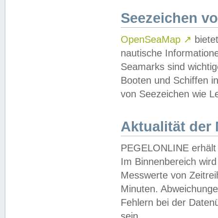
Seezeichen v
OpenSeaMap
↗
biete
nautische Information
Seamarks sind wichtig
Booten und Schiffen i
von Seezeichen wie Le
Aktualität der
PEGELONLINE erhält u
Im Binnenbereich wird 
Messwerte von Zeitreih
Minuten. Abweichungen
Fehlern bei der Daten
sein.