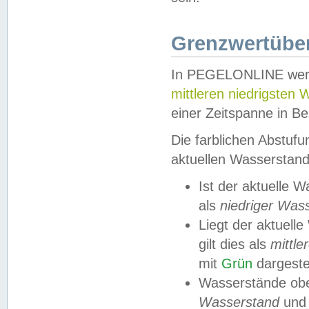
Grenzwertüber
In PEGELONLINE werde
mittleren niedrigsten
einer Zeitspanne in Be
Die farblichen Abstuf
aktuellen Wasserstand
Ist der aktuelle 
als
niedriger Was
Liegt der aktue
gilt dies als
mittle
mit
Grün
dargestel
Wasserstände obe
Wasserstand
und