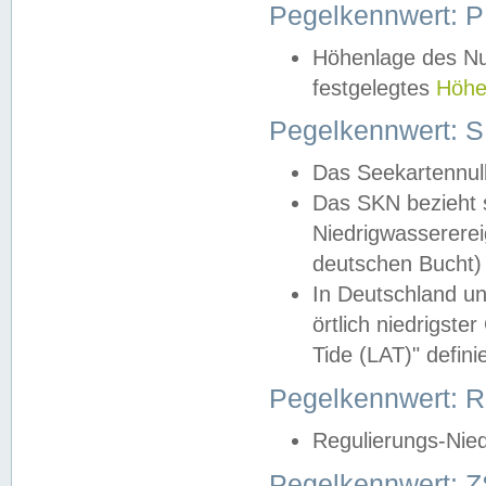
Pegelkennwert: 
Höhenlage des Nul
festgelegtes
Höhe
Pegelkennwert: 
Das Seekartennull
Das SKN bezieht s
Niedrigwassererei
deutschen Bucht) 
In Deutschland un
örtlich niedrigst
Tide (LAT)" definie
Pegelkennwert:
Regulierungs-Nie
Pegelkennwert: Z