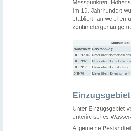
Messpunkten. Höhensy
Im 19. Jahrhundert wu
etabliert, an welchen 
zentimetergenau gem
Deutschland
Höhennetz
Bezeichnung
DHHN2016
Meter über Normalhöhennul
DHHN92
Meter über Normalhöhennul
DHHN12
Meter über Normalnull (m. 
SNN76
Meter über Höhennormal (m
Einzugsgebiet
Unter Einzugsgebiet v
unterirdisches Wasser
Allgemeine Bestandtei