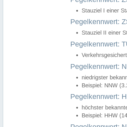
Stauziel I einer S
Pegelkennwert: Z
Stauziel II einer 
Pegelkennwert:
Verkehrsgesichert
Pegelkennwert:
niedrigster bekan
Beispiel: NNW (3
Pegelkennwert:
höchster bekannt
Beispiel: HHW (1
Pegelkennwert: 