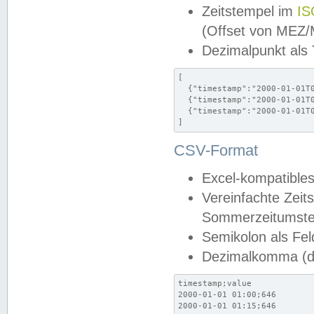
Zeitstempel im
IS
(Offset von MEZ
Dezimalpunkt als
[

  {"timestamp":"2000-01-01T0
  {"timestamp":"2000-01-01T0
  {"timestamp":"2000-01-01T0
]
CSV-Format
Excel-kompatibles
Vereinfachte Zeit
Sommerzeitumstel
Semikolon als Fel
Dezimalkomma (de
timestamp;value

2000-01-01 01:00;646

2000-01-01 01:15;646
