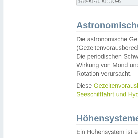
2000-01-01 01:30;645
Astronomische
Die astronomische Gez
(Gezeitenvorausberec
Die periodischen Schw
Wirkung von Mond und
Rotation verursacht.
Diese
Gezeitenvorau
Seeschifffahrt und Hy
Höhensystem
Ein Höhensystem ist e