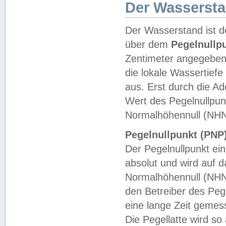
Der Wasserst
Der Wasserstand ist d
über dem
Pegelnullp
Zentimeter angegeben
die lokale Wassertie
aus. Erst durch die A
Wert des Pegelnullpun
Normalhöhennull (NHN
Pegelnullpunkt (PNP)
Der Pegelnullpunkt ei
absolut und wird auf
Normalhöhennull (NHN
den Betreiber des Pege
eine lange Zeit geme
Die Pegellatte wird s