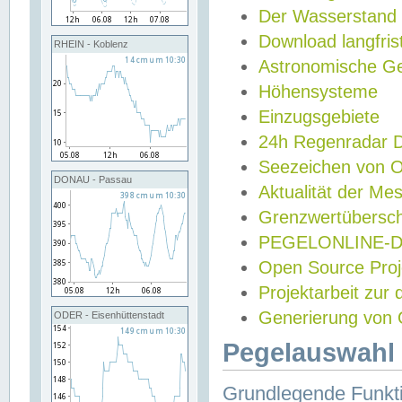
Der Wasserstand
Download langfris
RHEIN - Koblenz
Astronomische Gez
Höhensysteme
Einzugsgebiete
24h Regenradar
Seezeichen von 
DONAU - Passau
Aktualität der Me
Grenzwertübersch
PEGELONLINE-Di
Open Source Projek
Projektarbeit zur
Generierung von 
ODER - Eisenhüttenstadt
Pegelauswahl 
Grundlegende Funkti