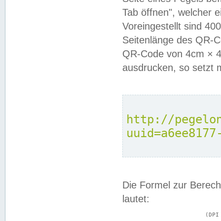
Tab öffnen", welcher 
Voreingestellt sind 4
Seitenlänge des QR-C
QR-Code von 4cm × 4c
ausdrucken, so setzt 
http://pegelo
uuid=a6ee8177
Die Formel zur Berech
lautet:
			(DPI × Druckkantenlänge in cm) ÷ 2,54 = Kantenlänge in Pixel
