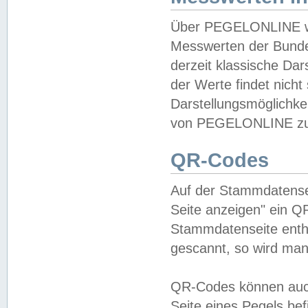
Über PEGELONLINE wer
Messwerten der Bundes
derzeit klassische Da
der Werte findet nicht 
Darstellungsmöglichkei
von PEGELONLINE zu 
QR-Codes
Auf der Stammdatensei
Seite anzeigen" ein Q
Stammdatenseite enthä
gescannt, so wird man
QR-Codes können auc
Seite eines Pegels be