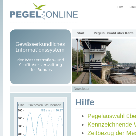
Hilfe
Link
Start
Pegelauswahl über Karte
Newsletter
Hilfe
Elbe - Cuxhaven Steubenhöft
Pegelauswahl übe
Kennzeichnende 
Zeitbezug der Me