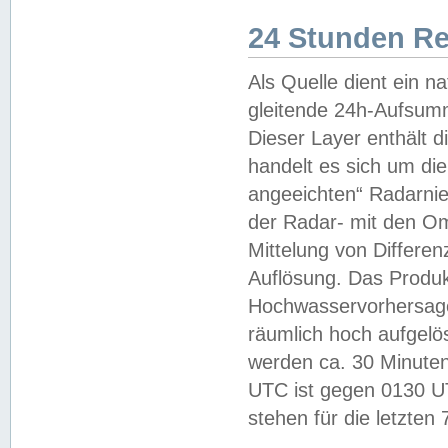
24 Stunden R
Als Quelle dient ein n
gleitende 24h-Aufsum
Dieser Layer enthält
handelt es sich um di
angeeichten“ Radarnie
der Radar- mit den O
Mittelung von Differe
Auflösung. Das Produk
Hochwasservorhersagez
räumlich hoch aufgelö
werden ca. 30 Minuten
UTC ist gegen 0130 UTC
stehen für die letzten