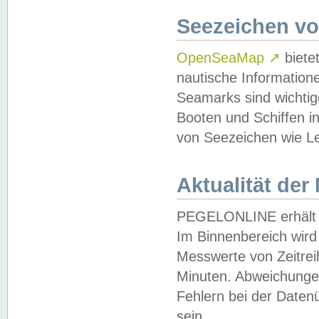
Seezeichen v
OpenSeaMap
↗
biete
nautische Information
Seamarks sind wichtig
Booten und Schiffen i
von Seezeichen wie Le
Aktualität der
PEGELONLINE erhält u
Im Binnenbereich wird 
Messwerte von Zeitreih
Minuten. Abweichungen
Fehlern bei der Daten
sein.