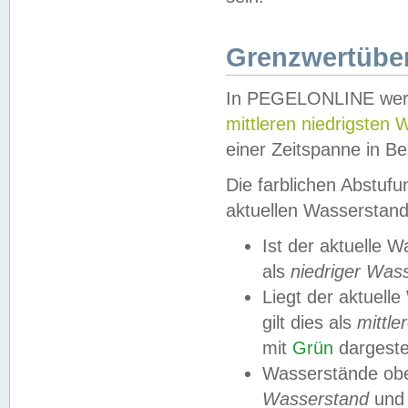
Grenzwertüber
In PEGELONLINE werde
mittleren niedrigsten
einer Zeitspanne in Be
Die farblichen Abstuf
aktuellen Wasserstand
Ist der aktuelle 
als
niedriger Was
Liegt der aktue
gilt dies als
mittle
mit
Grün
dargestel
Wasserstände obe
Wasserstand
und