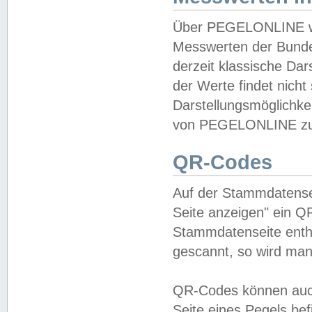
Über PEGELONLINE wer
Messwerten der Bundes
derzeit klassische Da
der Werte findet nicht 
Darstellungsmöglichkei
von PEGELONLINE zu 
QR-Codes
Auf der Stammdatensei
Seite anzeigen" ein Q
Stammdatenseite enthä
gescannt, so wird man
QR-Codes können auc
Seite eines Pegels be