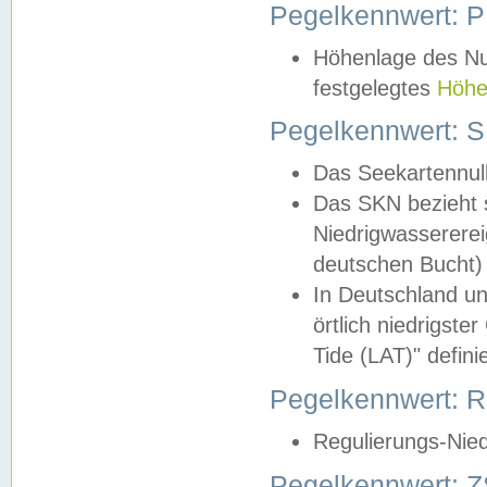
Pegelkennwert: 
Höhenlage des Nul
festgelegtes
Höhe
Pegelkennwert: 
Das Seekartennull
Das SKN bezieht s
Niedrigwassererei
deutschen Bucht) 
In Deutschland un
örtlich niedrigst
Tide (LAT)" definie
Pegelkennwert:
Regulierungs-Nie
Pegelkennwert: Z