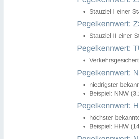
Stauziel I einer S
Pegelkennwert: Z
Stauziel II einer 
Pegelkennwert:
Verkehrsgesichert
Pegelkennwert:
niedrigster bekan
Beispiel: NNW (3
Pegelkennwert:
höchster bekannt
Beispiel: HHW (1
Pegelkennwert: 