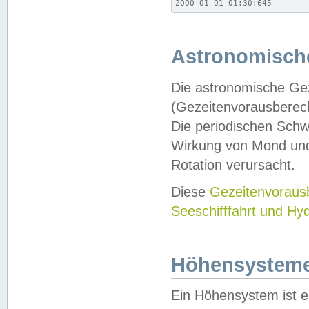
2000-01-01 01:30;645
Astronomische
Die astronomische Gez
(Gezeitenvorausberec
Die periodischen Schw
Wirkung von Mond und
Rotation verursacht.
Diese
Gezeitenvorau
Seeschifffahrt und Hy
Höhensystem
Ein Höhensystem ist e