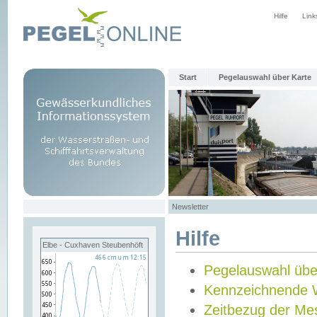
Hilfe
Link
Start
Pegelauswahl über Karte
Newsletter
Hilfe
Elbe - Cuxhaven Steubenhöft
Pegelauswahl übe
Kennzeichnende 
Zeitbezug der Me