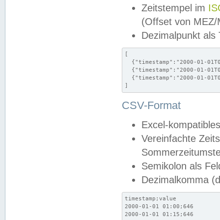
Zeitstempel im
IS
(Offset von MEZ
Dezimalpunkt als
[

  {"timestamp":"2000-01-01T0
  {"timestamp":"2000-01-01T0
  {"timestamp":"2000-01-01T0
]
CSV-Format
Excel-kompatibles
Vereinfachte Zeit
Sommerzeitumstel
Semikolon als Fel
Dezimalkomma (de
timestamp;value

2000-01-01 01:00;646

2000-01-01 01:15;646
