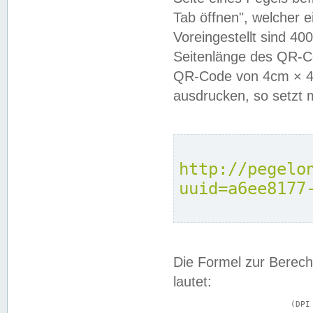
Tab öffnen", welcher 
Voreingestellt sind 4
Seitenlänge des QR-C
QR-Code von 4cm × 4c
ausdrucken, so setzt 
http://pegelo
uuid=a6ee8177
Die Formel zur Berech
lautet:
			(DPI × Druckkantenlänge in cm) ÷ 2,54 = Kantenlänge in Pixel
