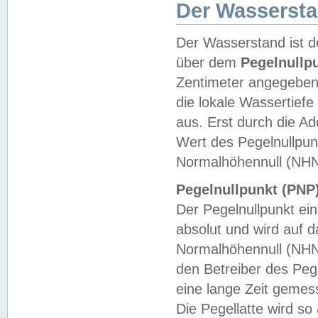
Der Wasserst
Der Wasserstand ist d
über dem
Pegelnullp
Zentimeter angegeben
die lokale Wassertie
aus. Erst durch die A
Wert des Pegelnullpun
Normalhöhennull (NHN
Pegelnullpunkt (PNP)
Der Pegelnullpunkt ei
absolut und wird auf
Normalhöhennull (NHN
den Betreiber des Pege
eine lange Zeit geme
Die Pegellatte wird s