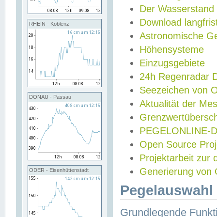
Der Wasserstand
Download langfris
RHEIN - Koblenz
Astronomische Gez
Höhensysteme
Einzugsgebiete
24h Regenradar
Seezeichen von 
DONAU - Passau
Aktualität der Me
Grenzwertübersch
PEGELONLINE-Di
Open Source Projek
Projektarbeit zur
Generierung von 
ODER - Eisenhüttenstadt
Pegelauswahl 
Grundlegende Funkti