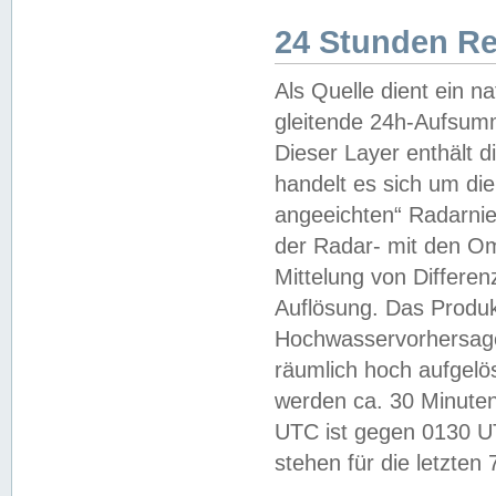
24 Stunden R
Als Quelle dient ein n
gleitende 24h-Aufsum
Dieser Layer enthält
handelt es sich um di
angeeichten“ Radarnie
der Radar- mit den O
Mittelung von Differe
Auflösung. Das Produk
Hochwasservorhersagez
räumlich hoch aufgelö
werden ca. 30 Minuten
UTC ist gegen 0130 UTC
stehen für die letzten