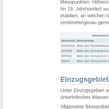
Messpunkten. Höhensy
Im 19. Jahrhundert wu
etabliert, an welchen 
zentimetergenau gem
Deutschland
Höhennetz
Bezeichnung
DHHN2016
Meter über Normalhöhennul
DHHN92
Meter über Normalhöhennul
DHHN12
Meter über Normalnull (m. 
SNN76
Meter über Höhennormal (m
Einzugsgebiet
Unter Einzugsgebiet v
unterirdisches Wasser
Allgemeine Bestandtei