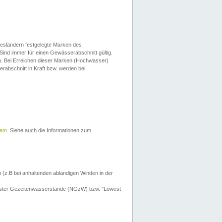
esländern festgelegte Marken des
Sind immer für einen Gewässerabschnitt gültig.
. Bei Erreichen dieser Marken (Hochwasser)
erabschnitt in Kraft bzw. werden bei
tem
. Siehe auch die Informationen zum
 (z.B bei anhaltenden ablandigen Winden in der
drigster Gezeitenwasserstande (NGzW) bzw. "Lowest