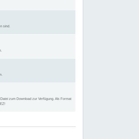
n sind.
n.
n.
p Datei zum Download zur Verfügung. Als Format
MEZ!