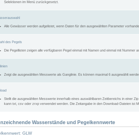
Selektionen im Menü zurückgesetzt.
sserauswahl
Alle Gewässer werden aufgelistet, wenn Daten für den ausgewählten Parameter vorhande
ahl des Pegels
Die Pegellisten zeigen alle verfügbaren Pegel einmal mit Namen und einmal mit Nummer a
inien
Zeigt die ausgewählten Messwerte als Ganglinie. Es können maximal 6 ausgewählt werde
load
Stellt die ausgewählten Messwerte innerhalb eines auswählbaren Zeitbereichs in einer Zi
kann txt, csv oder zrxp verwendet werden. Die Zeitangabe in den Download-Dateien ist 
nzeichnende Wasserstände und Pegelkennwerte
lkennwert: GLW