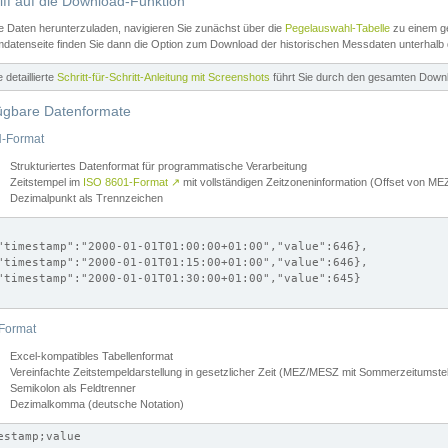
iff auf die Download-Funktion
e Daten herunterzuladen, navigieren Sie zunächst über die
Pegelauswahl-Tabelle
zu einem ge
datenseite finden Sie dann die Option zum Download der historischen Messdaten unterhalb
ne detaillierte
Schritt-für-Schritt-Anleitung mit Screenshots
führt Sie durch den gesamten Down
ügbare Datenformate
-Format
Strukturiertes Datenformat für programmatische Verarbeitung
Zeitstempel im
ISO 8601-Format
↗
mit vollständigen Zeitzoneninformation (Offset von 
Dezimalpunkt als Trennzeichen
"timestamp":"2000-01-01T01:00:00+01:00","value":646},

"timestamp":"2000-01-01T01:15:00+01:00","value":646},

"timestamp":"2000-01-01T01:30:00+01:00","value":645}

Format
Excel-kompatibles Tabellenformat
Vereinfachte Zeitstempeldarstellung in gesetzlicher Zeit (MEZ/MESZ mit Sommerzeitumstel
Semikolon als Feldtrenner
Dezimalkomma (deutsche Notation)
estamp;value
