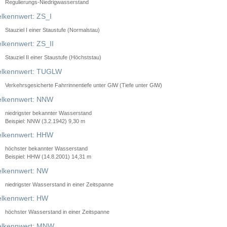
Regulierungs-Niedrigwasserstand
lkennwert: ZS_I
Stauziel I einer Staustufe (Normalstau)
lkennwert: ZS_II
Stauziel II einer Staustufe (Höchststau)
elkennwert: TUGLW
Verkehrsgesicherte Fahrrinnentiefe unter GlW (Tiefe unter GlW)
lkennwert: NNW
niedrigster bekannter Wasserstand
Beispiel: NNW (3.2.1942) 9,30 m
lkennwert: HHW
höchster bekannter Wasserstand
Beispiel: HHW (14.8.2001) 14,31 m
lkennwert: NW
niedrigster Wasserstand in einer Zeitspanne
lkennwert: HW
höchster Wasserstand in einer Zeitspanne
elkennwert: MNW