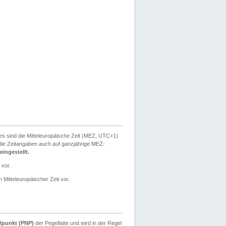
ies sind die Mitteleuropäische Zeit (MEZ, UTC+1)
ie Zeitangaben auch auf ganzjährige MEZ-
ingestellt.
 vor.
 Mitteleuropäischer Zeit vor.
lpunkt (PNP)
der Pegellatte und wird in der Regel