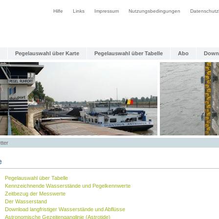
Hilfe
Links
Impressum
Nutzungsbedingungen
Datenschutz
Pegelauswahl über Karte
Pegelauswahl über Tabelle
Abo
Down
tter
e
Pegelauswahl über Tabelle
Kennzeichnende Wasserstände und Pegelkennwerte
Zeitbezug der Messwerte
Der Wasserstand
Download langfristiger Wasserstände und Abflüsse
Astronomische Gezeitenganglinie (Astrotide)