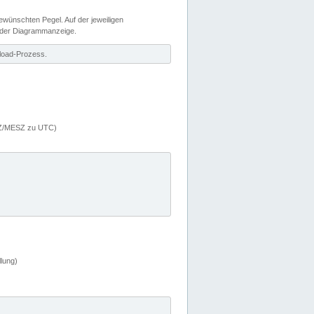
wünschten Pegel. Auf der jeweiligen
 der Diagrammanzeige.
load-Prozess.
MEZ/MESZ zu UTC)
lung)