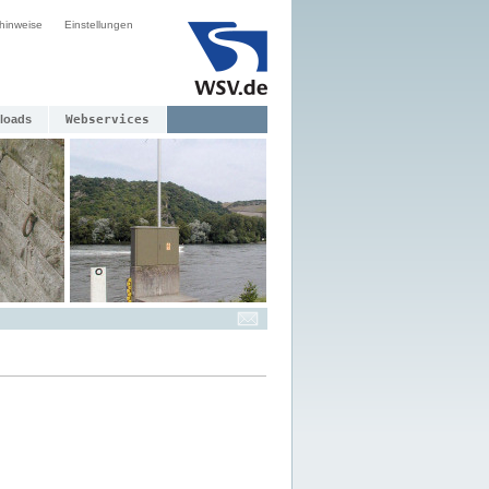
hinweise
Einstellungen
loads
Webservices