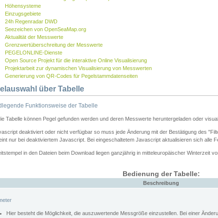
Höhensysteme
Einzugsgebiete
24h Regenradar DWD
Seezeichen von OpenSeaMap.org
Aktualität der Messwerte
Grenzwertüberschreitung der Messwerte
PEGELONLINE-Dienste
Open Source Projekt für die interaktive Online Visualisierung
Projektarbeit zur dynamischen Visualisierung von Messwerten
Generierung von QR-Codes für Pegelstammdatenseiten
elauswahl über Tabelle
legende Funktionsweise der Tabelle
die Tabelle können Pegel gefunden werden und deren Messwerte heruntergeladen oder visuali
vascript deaktiviert oder nicht verfügbar so muss jede Änderung mit der Bestätigung des "Filt
int nur bei deaktiviertem Javascript. Bei eingeschaltetem Javascript aktualisieren sich alle 
itstempel in den Dateien beim Download liegen ganzjährig in mitteleuropäischer Winterzeit vo
Bedienung der Tabelle:
Beschreibung
meter
Hier besteht die Möglichkeit, die auszuwertende Messgröße einzustellen. Bei einer Ände