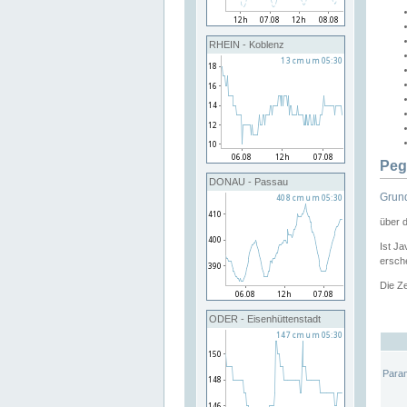
RHEIN - Koblenz
Peg
DONAU - Passau
Grund
über 
Ist Ja
ersche
Die Ze
ODER - Eisenhüttenstadt
Para