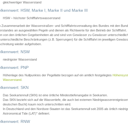
gleichwertiger Wasserstand
lkennwert: HSW, Marke I, Marke II und Marke III
HSW – höchster Schifffahrtswasserstand
in Zusammenarbeit der Wasserstraßen- und Schifffahrtsverwaltung des Bundes mit den Bund
standes an ausgewählten Pegeln und dienen als Richtwerte für den Betrieb der Schifffahrt. 
n von den örtlichen Gegebenheiten ab und sind von Gewässer zu Gewässer unterschiedlich
 unterschiedliche Beschränkungen (z.B. Sperrungen) für die Schifffahrt im jeweiligen Gewäss
schreitung wieder aufgehoben.
lkennwert: NSW
niedrigster Wasserstand
lkennwert: PNP
Höhenlage des Nullpunktes der Pegellatte bezogen auf ein amtlich festgelegtes
Höhensys
Wasserstand
.
lkennwert: SKN
Das Seekartennull (SKN) ist eine örtliche Mindesttiefenangabe in Seekarten.
Das SKN bezieht sich auf die Wassertiefe, die auch bei extemen Niedrigwasserereignissen
deutschen Bucht) kaum noch unterschritten wird.
In Deutschland und den Nordsee-Staaten ist das Seekartennull seit 2005 als örtlich nie
Astronomical Tide (LAT)" definiert.
lkennwert: RNW