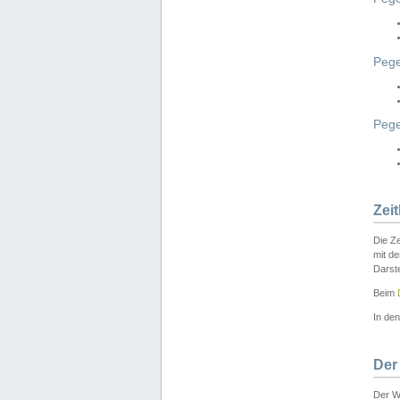
Pege
Peg
Zei
Die Ze
mit d
Darst
Beim
In de
Der
Der W