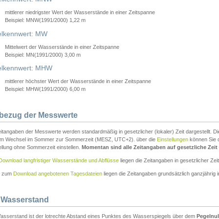
mittlerer niedrigster Wert der Wasserstände in einer Zeitspanne
Beispiel: MNW(1991/2000) 1,22 m
lkennwert: MW
Mittelwert der Wasserstände in einer Zeitspanne
Beispiel: MN(1991/2000) 3,00 m
elkennwert: MHW
mittlerer höchster Wert der Wasserstände in einer Zeitspanne
Beispiel: MHW(1991/2000) 6,00 m
tbezug der Messwerte
itangaben der Messwerte werden standardmäßig in gesetzlicher (lokaler) Zeit dargestellt. D
em Wechsel im Sommer zur Sommerzeit (MESZ, UTC+2). über die
Einstellungen
können Sie d
ellung ohne Sommerzeit einstellen.
Momentan sind alle Zeitangaben auf gesetzliche Zeit e
Download langfristiger Wasserstände und Abflüsse
liegen die Zeitangaben in gesetzlicher Zeit
n zum
Download angebotenen Tagesdateien
liegen die Zeitangaben grundsätzlich ganzjährig in
 Wasserstand
asserstand ist der lotrechte Abstand eines Punktes des Wasserspiegels über dem
Pegelnul