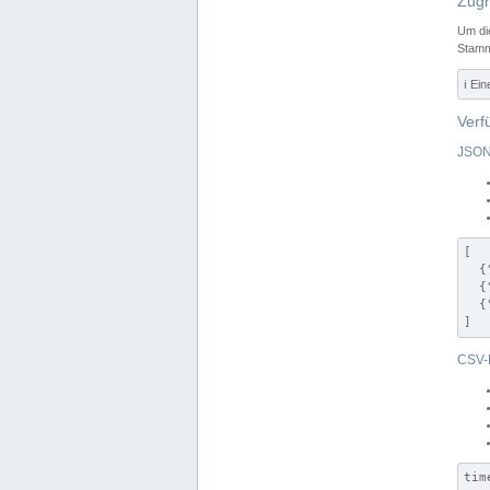
Zugr
Um di
Stamm
ℹ️ Ei
Verf
JSON
[

  {
  {
  {
]
CSV-
tim