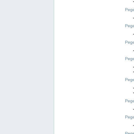
Pege
Pege
Peg
Pege
Pege
Pege
Pege
Peg