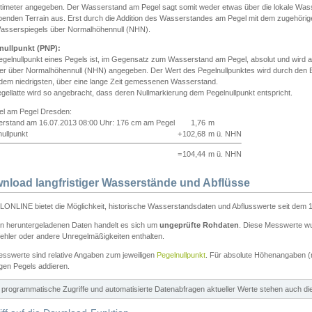
ntimeter angegeben. Der Wasserstand am Pegel sagt somit weder etwas über die lokale Wa
enden Terrain aus. Erst durch die Addition des Wasserstandes am Pegel mit dem zugehörig
asserspiegels über Normalhöhennull (NHN).
nullpunkt (PNP):
egelnullpunkt eines Pegels ist, im Gegensatz zum Wasserstand am Pegel, absolut und wir
ter über Normalhöhennull (NHN) angegeben. Der Wert des Pegelnullpunktes wird durch den Bet
 dem niedrigsten, über eine lange Zeit gemessenen Wasserstand.
gellatte wird so angebracht, dass deren Nullmarkierung dem Pegelnullpunkt entspricht.
iel am Pegel Dresden:
rstand am 16.07.2013 08:00 Uhr: 176 cm am Pegel
1,76
m
ullpunkt
+
102,68
m ü. NHN
=
104,44
m ü. NHN
nload langfristiger Wasserstände und Abflüsse
ONLINE bietet die Möglichkeit, historische Wasserstandsdaten und Abflusswerte seit dem 1
en heruntergeladenen Daten handelt es sich um
ungeprüfte Rohdaten
. Diese Messwerte wur
ehler oder andere Unregelmäßigkeiten enthalten.
esswerte sind relative Angaben zum jeweiligen
Pegelnullpunkt
. Für absolute Höhenangaben 
igen Pegels addieren.
ür programmatische Zugriffe und automatisierte Datenabfragen aktueller Werte stehen auch d