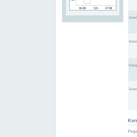
Gewä
Ausw
Gangl
Down
Ken
Pege