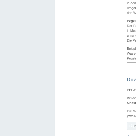
in Ze
umgeb
des W
Pegel
Der P
in Me
unter
Die Pe
Beisp
Wasse
Pegeln
Dow
PEGEL
Bei d
Messf
Die M
jeweil
ℹ️ F