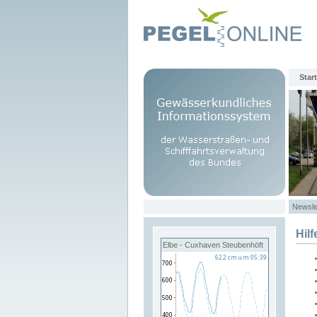
Start
Newsle
Hilf
Elbe - Cuxhaven Steubenhöft