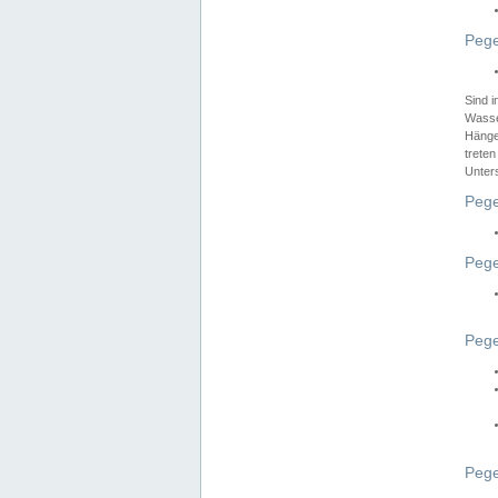
Pege
Sind 
Wasser
Hänge
treten
Unter
Pege
Pege
Pege
Pege