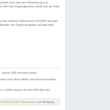
ssertiefe noch über den Höhenbezug zum
en Wert des Pegelnullpunktes erhält man die Höhe
d auf das amtliche Höhensystem DHHN92 bezogen
reiber des Pegels festgelegt und liegt meist
. Januar 2000 herunterzuladen.
den noch nicht validiert und können Ausreißer,
(m ü. NHN) müssen Sie den PNP-Wert des
ie
PEGELONLINE Webservices
zur Verfügung.