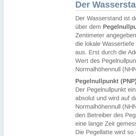
Der Wasserst
Der Wasserstand ist d
über dem
Pegelnullp
Zentimeter angegeben
die lokale Wassertie
aus. Erst durch die A
Wert des Pegelnullpun
Normalhöhennull (NHN
Pegelnullpunkt (PNP)
Der Pegelnullpunkt ei
absolut und wird auf
Normalhöhennull (NHN
den Betreiber des Pege
eine lange Zeit geme
Die Pegellatte wird s