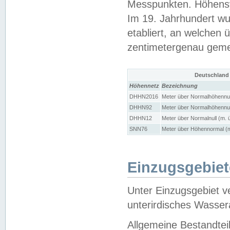
Messpunkten. Höhensy
Im 19. Jahrhundert wu
etabliert, an welchen 
zentimetergenau gem
Deutschland
Höhennetz
Bezeichnung
DHHN2016
Meter über Normalhöhennul
DHHN92
Meter über Normalhöhennul
DHHN12
Meter über Normalnull (m. 
SNN76
Meter über Höhennormal (m
Einzugsgebiet
Unter Einzugsgebiet v
unterirdisches Wasser
Allgemeine Bestandtei