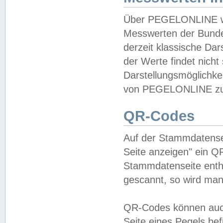
Über PEGELONLINE wer
Messwerten der Bundes
derzeit klassische Da
der Werte findet nicht 
Darstellungsmöglichkei
von PEGELONLINE zu 
QR-Codes
Auf der Stammdatensei
Seite anzeigen" ein Q
Stammdatenseite enthä
gescannt, so wird man
QR-Codes können auc
Seite eines Pegels be