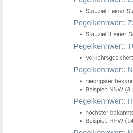
Stauziel I einer S
Pegelkennwert: Z
Stauziel II einer 
Pegelkennwert:
Verkehrsgesichert
Pegelkennwert:
niedrigster bekan
Beispiel: NNW (3
Pegelkennwert:
höchster bekannt
Beispiel: HHW (1
Pegelkennwert: 