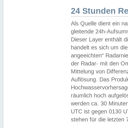
24 Stunden R
Als Quelle dient ein n
gleitende 24h-Aufsum
Dieser Layer enthält
handelt es sich um di
angeeichten“ Radarnie
der Radar- mit den O
Mittelung von Differe
Auflösung. Das Produk
Hochwasservorhersagez
räumlich hoch aufgelö
werden ca. 30 Minuten
UTC ist gegen 0130 UTC
stehen für die letzten