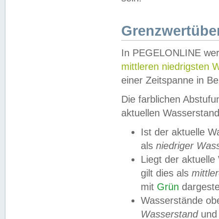
Grenzwertüber
In PEGELONLINE werde
mittleren niedrigsten
einer Zeitspanne in Be
Die farblichen Abstuf
aktuellen Wasserstand
Ist der aktuelle 
als
niedriger Was
Liegt der aktue
gilt dies als
mittle
mit
Grün
dargestel
Wasserstände obe
Wasserstand
und