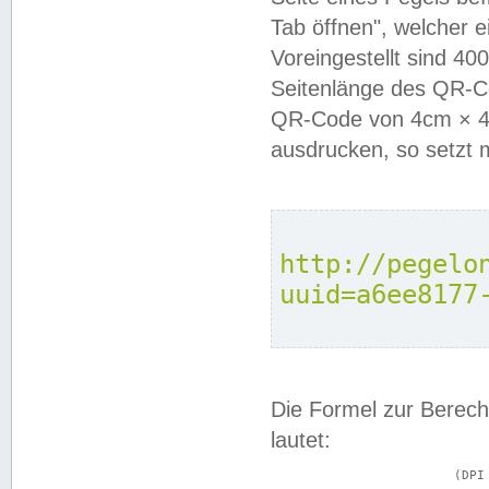
Tab öffnen", welcher 
Voreingestellt sind 4
Seitenlänge des QR-C
QR-Code von 4cm × 4c
ausdrucken, so setzt 
http://pegelo
uuid=a6ee8177
Die Formel zur Berech
lautet:
			(DPI × Druckkantenlänge in cm) ÷ 2,54 = Kantenlänge in Pixel
