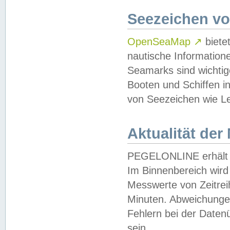
Seezeichen v
OpenSeaMap
↗
biete
nautische Information
Seamarks sind wichtig
Booten und Schiffen i
von Seezeichen wie Le
Aktualität der
PEGELONLINE erhält u
Im Binnenbereich wird 
Messwerte von Zeitreih
Minuten. Abweichungen
Fehlern bei der Daten
sein.