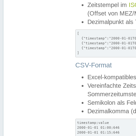
Zeitstempel im
IS
(Offset von MEZ
Dezimalpunkt als
[

  {"timestamp":"2000-01-01T0
  {"timestamp":"2000-01-01T0
  {"timestamp":"2000-01-01T0
]
CSV-Format
Excel-kompatibles
Vereinfachte Zeit
Sommerzeitumstel
Semikolon als Fel
Dezimalkomma (de
timestamp;value

2000-01-01 01:00;646

2000-01-01 01:15;646
