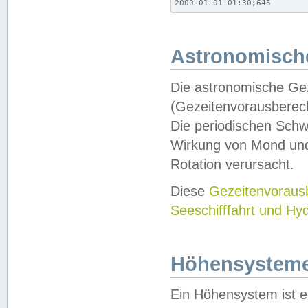
2000-01-01 01:30;645
Astronomische
Die astronomische Gez
(Gezeitenvorausberec
Die periodischen Schw
Wirkung von Mond und
Rotation verursacht.
Diese
Gezeitenvorau
Seeschifffahrt und Hy
Höhensystem
Ein Höhensystem ist e