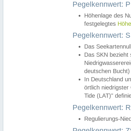
Pegelkennwert: 
Höhenlage des Nul
festgelegtes
Höhe
Pegelkennwert: 
Das Seekartennull
Das SKN bezieht s
Niedrigwassererei
deutschen Bucht) 
In Deutschland un
örtlich niedrigst
Tide (LAT)" definie
Pegelkennwert:
Regulierungs-Nie
Pegelkennwert: Z