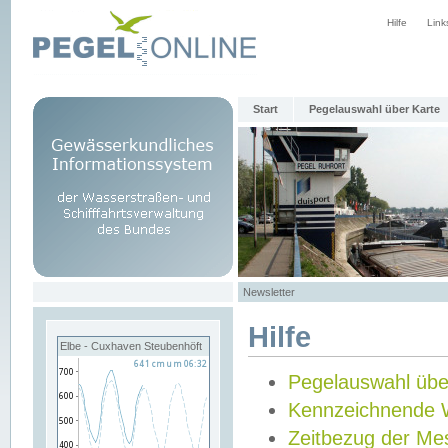
Hilfe
Link
Start
Pegelauswahl über Karte
Newsletter
Hilfe
Elbe - Cuxhaven Steubenhöft
Pegelauswahl übe
Kennzeichnende 
Zeitbezug der Me