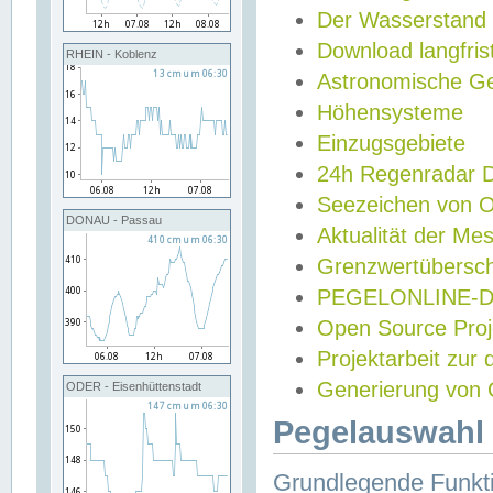
Der Wasserstand
Download langfris
RHEIN - Koblenz
Astronomische Gez
Höhensysteme
Einzugsgebiete
24h Regenradar
Seezeichen von 
DONAU - Passau
Aktualität der Me
Grenzwertübersch
PEGELONLINE-Di
Open Source Projek
Projektarbeit zur
Generierung von 
ODER - Eisenhüttenstadt
Pegelauswahl 
Grundlegende Funkti