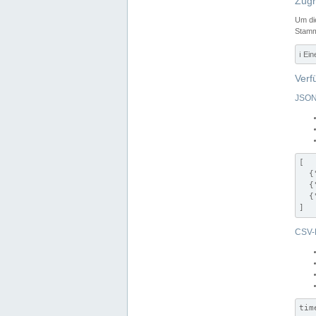
Zugr
Um di
Stamm
ℹ️ Ei
Verf
JSON
[

  {
  {
  {
]
CSV-
tim