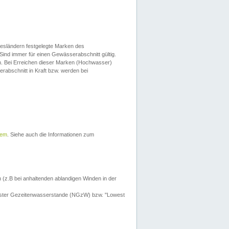
esländern festgelegte Marken des
Sind immer für einen Gewässerabschnitt gültig.
. Bei Erreichen dieser Marken (Hochwasser)
erabschnitt in Kraft bzw. werden bei
tem
. Siehe auch die Informationen zum
 (z.B bei anhaltenden ablandigen Winden in der
drigster Gezeitenwasserstande (NGzW) bzw. "Lowest