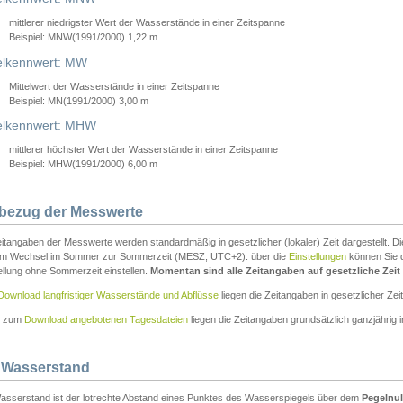
mittlerer niedrigster Wert der Wasserstände in einer Zeitspanne
Beispiel: MNW(1991/2000) 1,22 m
lkennwert: MW
Mittelwert der Wasserstände in einer Zeitspanne
Beispiel: MN(1991/2000) 3,00 m
elkennwert: MHW
mittlerer höchster Wert der Wasserstände in einer Zeitspanne
Beispiel: MHW(1991/2000) 6,00 m
tbezug der Messwerte
itangaben der Messwerte werden standardmäßig in gesetzlicher (lokaler) Zeit dargestellt. D
em Wechsel im Sommer zur Sommerzeit (MESZ, UTC+2). über die
Einstellungen
können Sie d
ellung ohne Sommerzeit einstellen.
Momentan sind alle Zeitangaben auf gesetzliche Zeit e
Download langfristiger Wasserstände und Abflüsse
liegen die Zeitangaben in gesetzlicher Zeit
n zum
Download angebotenen Tagesdateien
liegen die Zeitangaben grundsätzlich ganzjährig in
 Wasserstand
asserstand ist der lotrechte Abstand eines Punktes des Wasserspiegels über dem
Pegelnul