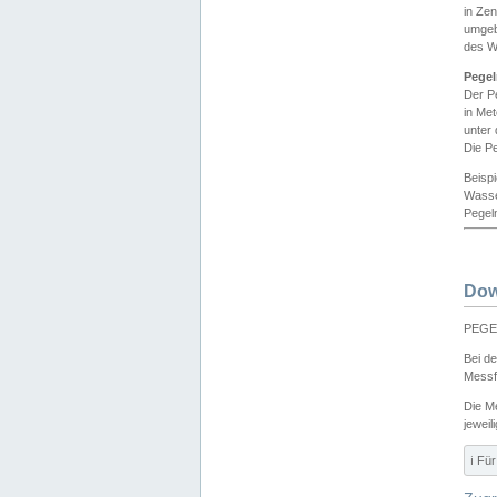
in Ze
umgeb
des W
Pegel
Der P
in Me
unter
Die Pe
Beisp
Wasse
Pegeln
Dow
PEGEL
Bei d
Messf
Die M
jeweil
ℹ️ F