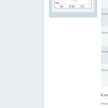
Gewä
Ausw
Gangl
Down
Ken
Pege