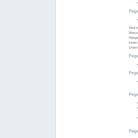
Pege
Sind 
Wasser
Hänge
treten
Unter
Pege
Pege
Pege
Pege