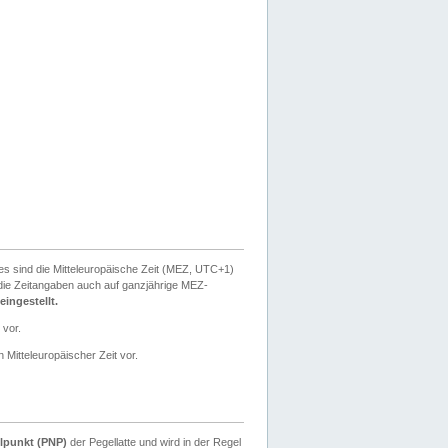
ies sind die Mitteleuropäische Zeit (MEZ, UTC+1)
ie Zeitangaben auch auf ganzjährige MEZ-
ingestellt.
 vor.
 Mitteleuropäischer Zeit vor.
lpunkt (PNP)
der Pegellatte und wird in der Regel