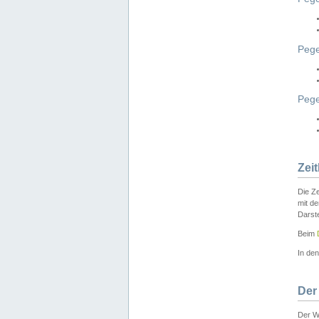
Pege
Peg
Zei
Die Ze
mit d
Darst
Beim
In de
Der
Der W