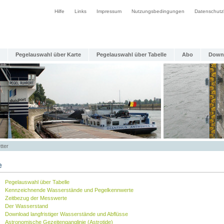
Hilfe
Links
Impressum
Nutzungsbedingungen
Datenschutz
Pegelauswahl über Karte
Pegelauswahl über Tabelle
Abo
Down
tter
e
Pegelauswahl über Tabelle
Kennzeichnende Wasserstände und Pegelkennwerte
Zeitbezug der Messwerte
Der Wasserstand
Download langfristiger Wasserstände und Abflüsse
Astronomische Gezeitenganglinie (Astrotide)