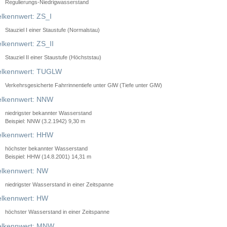
Regulierungs-Niedrigwasserstand
lkennwert: ZS_I
Stauziel I einer Staustufe (Normalstau)
lkennwert: ZS_II
Stauziel II einer Staustufe (Höchststau)
elkennwert: TUGLW
Verkehrsgesicherte Fahrrinnentiefe unter GlW (Tiefe unter GlW)
lkennwert: NNW
niedrigster bekannter Wasserstand
Beispiel: NNW (3.2.1942) 9,30 m
lkennwert: HHW
höchster bekannter Wasserstand
Beispiel: HHW (14.8.2001) 14,31 m
lkennwert: NW
niedrigster Wasserstand in einer Zeitspanne
lkennwert: HW
höchster Wasserstand in einer Zeitspanne
elkennwert: MNW