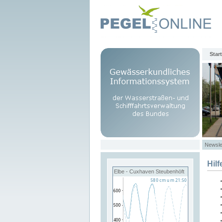
Start
Newsle
Hilf
Elbe - Cuxhaven Steubenhöft