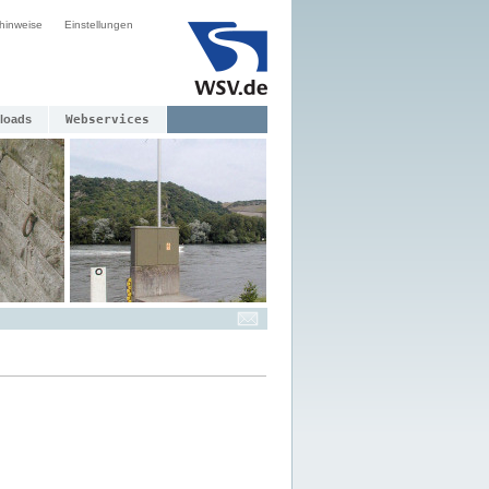
hinweise
Einstellungen
loads
Webservices