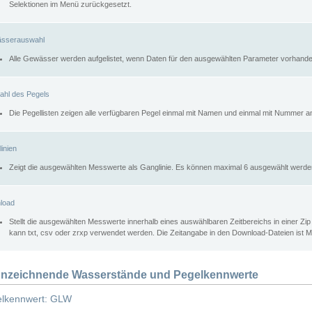
Selektionen im Menü zurückgesetzt.
sserauswahl
Alle Gewässer werden aufgelistet, wenn Daten für den ausgewählten Parameter vorhande
ahl des Pegels
Die Pegellisten zeigen alle verfügbaren Pegel einmal mit Namen und einmal mit Nummer a
inien
Zeigt die ausgewählten Messwerte als Ganglinie. Es können maximal 6 ausgewählt werde
load
Stellt die ausgewählten Messwerte innerhalb eines auswählbaren Zeitbereichs in einer Zi
kann txt, csv oder zrxp verwendet werden. Die Zeitangabe in den Download-Dateien ist 
nzeichnende Wasserstände und Pegelkennwerte
lkennwert: GLW