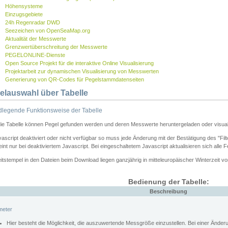
Höhensysteme
Einzugsgebiete
24h Regenradar DWD
Seezeichen von OpenSeaMap.org
Aktualität der Messwerte
Grenzwertüberschreitung der Messwerte
PEGELONLINE-Dienste
Open Source Projekt für die interaktive Online Visualisierung
Projektarbeit zur dynamischen Visualisierung von Messwerten
Generierung von QR-Codes für Pegelstammdatenseiten
elauswahl über Tabelle
legende Funktionsweise der Tabelle
die Tabelle können Pegel gefunden werden und deren Messwerte heruntergeladen oder visuali
vascript deaktiviert oder nicht verfügbar so muss jede Änderung mit der Bestätigung des "Filt
int nur bei deaktiviertem Javascript. Bei eingeschaltetem Javascript aktualisieren sich alle 
itstempel in den Dateien beim Download liegen ganzjährig in mitteleuropäischer Winterzeit vo
Bedienung der Tabelle:
Beschreibung
meter
Hier besteht die Möglichkeit, die auszuwertende Messgröße einzustellen. Bei einer Ände