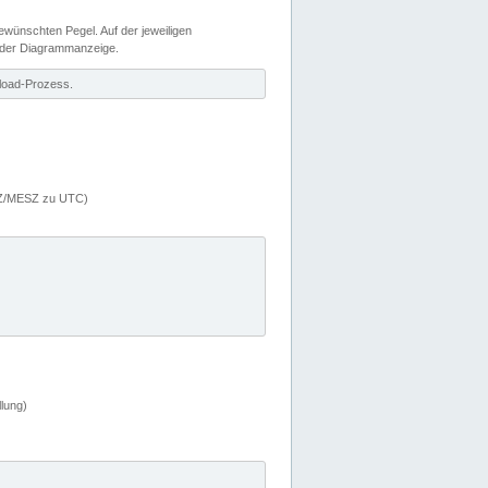
wünschten Pegel. Auf der jeweiligen
 der Diagrammanzeige.
load-Prozess.
MEZ/MESZ zu UTC)
lung)