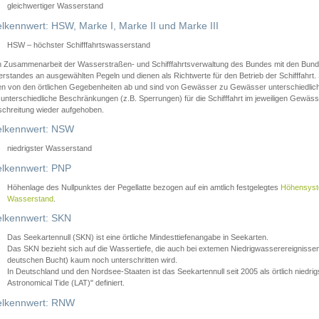
gleichwertiger Wasserstand
lkennwert: HSW, Marke I, Marke II und Marke III
HSW – höchster Schifffahrtswasserstand
in Zusammenarbeit der Wasserstraßen- und Schifffahrtsverwaltung des Bundes mit den Bund
standes an ausgewählten Pegeln und dienen als Richtwerte für den Betrieb der Schifffahrt. 
n von den örtlichen Gegebenheiten ab und sind von Gewässer zu Gewässer unterschiedlich
 unterschiedliche Beschränkungen (z.B. Sperrungen) für die Schifffahrt im jeweiligen Gewäss
schreitung wieder aufgehoben.
lkennwert: NSW
niedrigster Wasserstand
lkennwert: PNP
Höhenlage des Nullpunktes der Pegellatte bezogen auf ein amtlich festgelegtes
Höhensys
Wasserstand
.
lkennwert: SKN
Das Seekartennull (SKN) ist eine örtliche Mindesttiefenangabe in Seekarten.
Das SKN bezieht sich auf die Wassertiefe, die auch bei extemen Niedrigwasserereignissen
deutschen Bucht) kaum noch unterschritten wird.
In Deutschland und den Nordsee-Staaten ist das Seekartennull seit 2005 als örtlich nie
Astronomical Tide (LAT)" definiert.
lkennwert: RNW