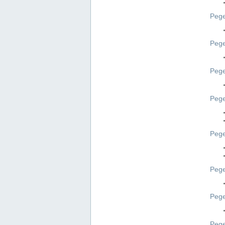
Pege
Pege
Peg
Pege
Pege
Pege
Pege
Peg