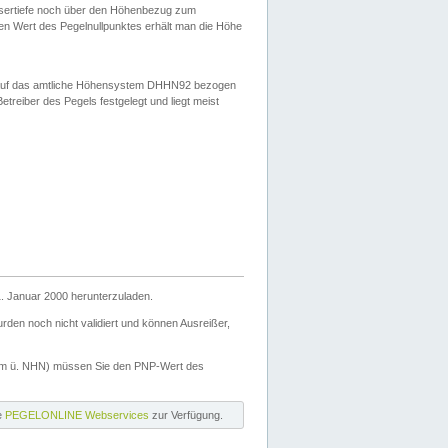
ssertiefe noch über den Höhenbezug zum
en Wert des Pegelnullpunktes erhält man die Höhe
d auf das amtliche Höhensystem DHHN92 bezogen
reiber des Pegels festgelegt und liegt meist
. Januar 2000 herunterzuladen.
den noch nicht validiert und können Ausreißer,
(m ü. NHN) müssen Sie den PNP-Wert des
ie
PEGELONLINE Webservices
zur Verfügung.