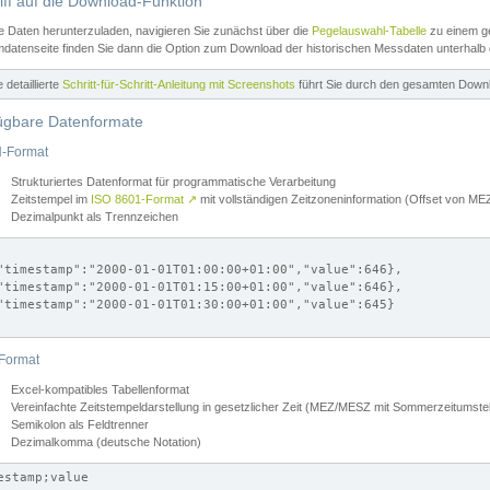
iff auf die Download-Funktion
e Daten herunterzuladen, navigieren Sie zunächst über die
Pegelauswahl-Tabelle
zu einem ge
datenseite finden Sie dann die Option zum Download der historischen Messdaten unterhalb
ne detaillierte
Schritt-für-Schritt-Anleitung mit Screenshots
führt Sie durch den gesamten Down
ügbare Datenformate
-Format
Strukturiertes Datenformat für programmatische Verarbeitung
Zeitstempel im
ISO 8601-Format
↗
mit vollständigen Zeitzoneninformation (Offset von 
Dezimalpunkt als Trennzeichen
"timestamp":"2000-01-01T01:00:00+01:00","value":646},

"timestamp":"2000-01-01T01:15:00+01:00","value":646},

"timestamp":"2000-01-01T01:30:00+01:00","value":645}

Format
Excel-kompatibles Tabellenformat
Vereinfachte Zeitstempeldarstellung in gesetzlicher Zeit (MEZ/MESZ mit Sommerzeitumstel
Semikolon als Feldtrenner
Dezimalkomma (deutsche Notation)
estamp;value
