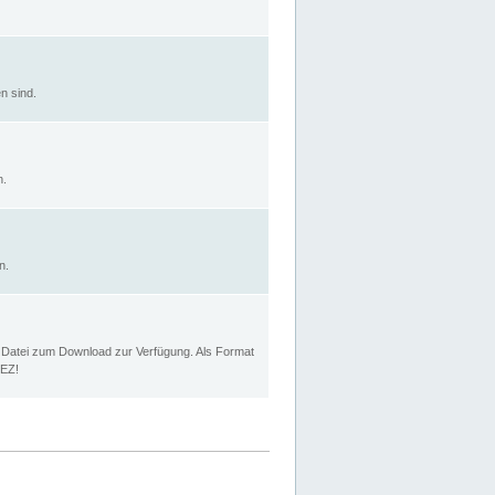
n sind.
n.
n.
p Datei zum Download zur Verfügung. Als Format
MEZ!