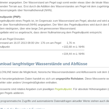
ntimeter angegeben. Der Wasserstand am Pegel sagt somit weder etwas über die lokale Wa
enden Terrain aus. Erst durch die Addition des Wasserstandes am Pegel mit dem zugehörig
asserspiegels über Normalhöhennull (NHN).
nullpunkt (PNP):
egelnullpunkt eines Pegels ist, im Gegensatz zum Wasserstand am Pegel, absolut und wir
ter über Normalhöhennull (NHN) angegeben. Der Wert des Pegelnullpunktes wird durch den Bet
 dem niedrigsten, über eine lange Zeit gemessenen Wasserstand.
gellatte wird so angebracht, dass deren Nullmarkierung dem Pegelnullpunkt entspricht.
iel am Pegel Dresden:
rstand am 16.07.2013 08:00 Uhr: 176 cm am Pegel
1,76
m
ullpunkt
+
102,68
m ü. NHN
=
104,44
m ü. NHN
nload langfristiger Wasserstände und Abflüsse
ONLINE bietet die Möglichkeit, historische Wasserstandsdaten und Abflusswerte seit dem 1
en heruntergeladenen Daten handelt es sich um
ungeprüfte Rohdaten
. Diese Messwerte wur
ehler oder andere Unregelmäßigkeiten enthalten.
esswerte sind relative Angaben zum jeweiligen
Pegelnullpunkt
. Für absolute Höhenangaben 
igen Pegels addieren.
ür programmatische Zugriffe und automatisierte Datenabfragen aktueller Werte stehen auch d