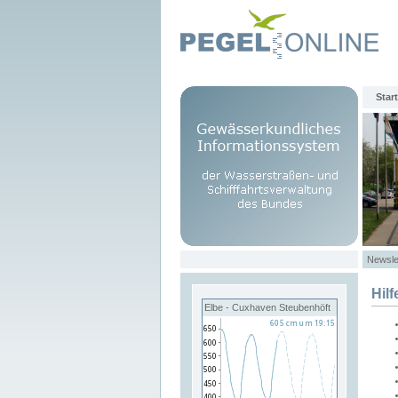
Start
Newsle
Hilf
Elbe - Cuxhaven Steubenhöft