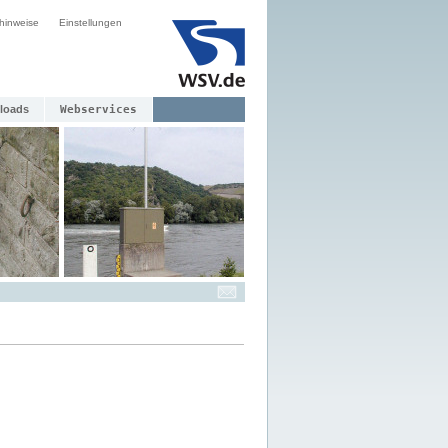
hinweise
Einstellungen
loads
Webservices