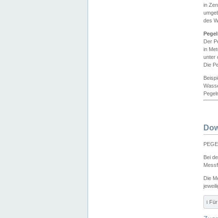
in Ze
umgeb
des W
Pegel
Der P
in Me
unter
Die Pe
Beisp
Wasse
Pegeln
Dow
PEGEL
Bei d
Messf
Die M
jeweil
ℹ️ F