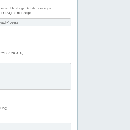
wünschten Pegel. Auf der jeweiligen
 der Diagrammanzeige.
load-Prozess.
MEZ/MESZ zu UTC)
lung)