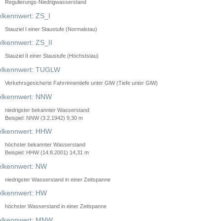
Regulierungs-Niedrigwasserstand
lkennwert: ZS_I
Stauziel I einer Staustufe (Normalstau)
lkennwert: ZS_II
Stauziel II einer Staustufe (Höchststau)
elkennwert: TUGLW
Verkehrsgesicherte Fahrrinnentiefe unter GlW (Tiefe unter GlW)
lkennwert: NNW
niedrigster bekannter Wasserstand
Beispiel: NNW (3.2.1942) 9,30 m
lkennwert: HHW
höchster bekannter Wasserstand
Beispiel: HHW (14.8.2001) 14,31 m
lkennwert: NW
niedrigster Wasserstand in einer Zeitspanne
lkennwert: HW
höchster Wasserstand in einer Zeitspanne
elkennwert: MNW