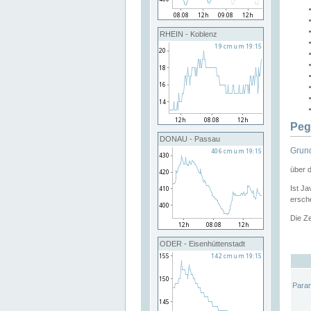
RHEIN - Koblenz
Peg
DONAU - Passau
Grund
über 
Ist Ja
ersche
Die Ze
ODER - Eisenhüttenstadt
Para