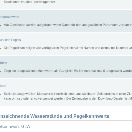
Selektionen im Menü zurückgesetzt.
sserauswahl
Alle Gewässer werden aufgelistet, wenn Daten für den ausgewählten Parameter vorhande
ahl des Pegels
Die Pegellisten zeigen alle verfügbaren Pegel einmal mit Namen und einmal mit Nummer a
inien
Zeigt die ausgewählten Messwerte als Ganglinie. Es können maximal 6 ausgewählt werde
load
Stellt die ausgewählten Messwerte innerhalb eines auswählbaren Zeitbereichs in einer Zi
kann txt, csv oder zrxp verwendet werden. Die Zeitangabe in den Download-Dateien ist 
nzeichnende Wasserstände und Pegelkennwerte
lkennwert: GLW