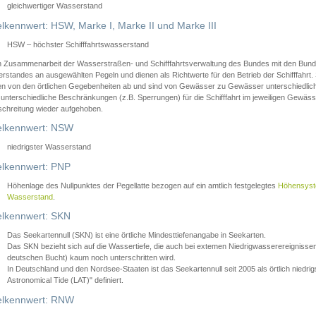
gleichwertiger Wasserstand
lkennwert: HSW, Marke I, Marke II und Marke III
HSW – höchster Schifffahrtswasserstand
in Zusammenarbeit der Wasserstraßen- und Schifffahrtsverwaltung des Bundes mit den Bund
standes an ausgewählten Pegeln und dienen als Richtwerte für den Betrieb der Schifffahrt. 
n von den örtlichen Gegebenheiten ab und sind von Gewässer zu Gewässer unterschiedlich
 unterschiedliche Beschränkungen (z.B. Sperrungen) für die Schifffahrt im jeweiligen Gewäss
schreitung wieder aufgehoben.
lkennwert: NSW
niedrigster Wasserstand
lkennwert: PNP
Höhenlage des Nullpunktes der Pegellatte bezogen auf ein amtlich festgelegtes
Höhensys
Wasserstand
.
lkennwert: SKN
Das Seekartennull (SKN) ist eine örtliche Mindesttiefenangabe in Seekarten.
Das SKN bezieht sich auf die Wassertiefe, die auch bei extemen Niedrigwasserereignissen
deutschen Bucht) kaum noch unterschritten wird.
In Deutschland und den Nordsee-Staaten ist das Seekartennull seit 2005 als örtlich nie
Astronomical Tide (LAT)" definiert.
lkennwert: RNW