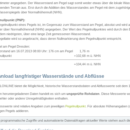
ntimeter angegeben. Der Wasserstand am Pegel sagt somit weder etwas über die lokale Wa
enden Terrain aus. Erst durch die Addition des Wasserstandes am Pegel mit dem zugehörig
asserspiegels über Normalhöhennull (NHN).
nullpunkt (PNP):
egelnullpunkt eines Pegels ist, im Gegensatz zum Wasserstand am Pegel, absolut und wir
ter über Normalhöhennull (NHN) angegeben. Der Wert des Pegelnullpunktes wird durch den Bet
 dem niedrigsten, über eine lange Zeit gemessenen Wasserstand.
gellatte wird so angebracht, dass deren Nullmarkierung dem Pegelnullpunkt entspricht.
iel am Pegel Dresden:
rstand am 16.07.2013 08:00 Uhr: 176 cm am Pegel
1,76
m
ullpunkt
+
102,68
m ü. NHN
=
104,44
m ü. NHN
nload langfristiger Wasserstände und Abflüsse
ONLINE bietet die Möglichkeit, historische Wasserstandsdaten und Abflusswerte seit dem 1
en heruntergeladenen Daten handelt es sich um
ungeprüfte Rohdaten
. Diese Messwerte wur
ehler oder andere Unregelmäßigkeiten enthalten.
esswerte sind relative Angaben zum jeweiligen
Pegelnullpunkt
. Für absolute Höhenangaben 
igen Pegels addieren.
ür programmatische Zugriffe und automatisierte Datenabfragen aktueller Werte stehen auch d