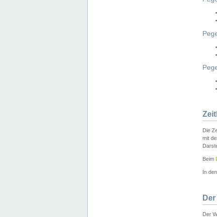
Pege
Peg
Zei
Die Ze
mit d
Darst
Beim
In de
Der
Der W