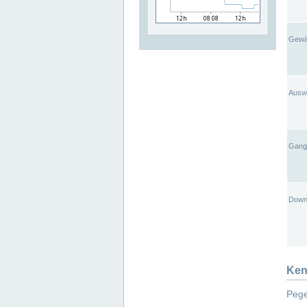
Gewä
Ausw
Gangl
Down
Ken
Pege