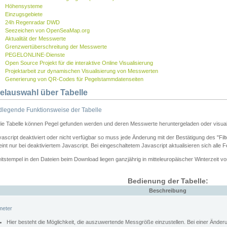
Höhensysteme
Einzugsgebiete
24h Regenradar DWD
Seezeichen von OpenSeaMap.org
Aktualität der Messwerte
Grenzwertüberschreitung der Messwerte
PEGELONLINE-Dienste
Open Source Projekt für die interaktive Online Visualisierung
Projektarbeit zur dynamischen Visualisierung von Messwerten
Generierung von QR-Codes für Pegelstammdatenseiten
elauswahl über Tabelle
legende Funktionsweise der Tabelle
die Tabelle können Pegel gefunden werden und deren Messwerte heruntergeladen oder visuali
vascript deaktiviert oder nicht verfügbar so muss jede Änderung mit der Bestätigung des "Filt
int nur bei deaktiviertem Javascript. Bei eingeschaltetem Javascript aktualisieren sich alle 
itstempel in den Dateien beim Download liegen ganzjährig in mitteleuropäischer Winterzeit vo
Bedienung der Tabelle:
Beschreibung
meter
Hier besteht die Möglichkeit, die auszuwertende Messgröße einzustellen. Bei einer Ände