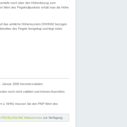
ssertiefe noch über den Höhenbezug zum
en Wert des Pegelnullpunktes erhält man die Höhe
d auf das amtliche Höhensystem DHHN92 bezogen
reiber des Pegels festgelegt und liegt meist
. Januar 2000 herunterzuladen.
den noch nicht validiert und können Ausreißer,
(m ü. NHN) müssen Sie den PNP-Wert des
ie
PEGELONLINE Webservices
zur Verfügung.