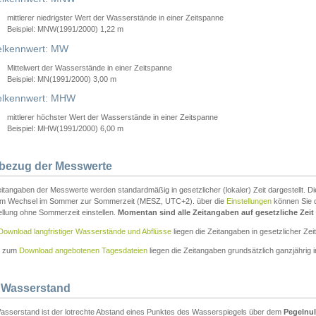
mittlerer niedrigster Wert der Wasserstände in einer Zeitspanne
Beispiel: MNW(1991/2000) 1,22 m
lkennwert: MW
Mittelwert der Wasserstände in einer Zeitspanne
Beispiel: MN(1991/2000) 3,00 m
elkennwert: MHW
mittlerer höchster Wert der Wasserstände in einer Zeitspanne
Beispiel: MHW(1991/2000) 6,00 m
tbezug der Messwerte
itangaben der Messwerte werden standardmäßig in gesetzlicher (lokaler) Zeit dargestellt. D
em Wechsel im Sommer zur Sommerzeit (MESZ, UTC+2). über die
Einstellungen
können Sie d
ellung ohne Sommerzeit einstellen.
Momentan sind alle Zeitangaben auf gesetzliche Zeit e
Download langfristiger Wasserstände und Abflüsse
liegen die Zeitangaben in gesetzlicher Zeit
n zum
Download angebotenen Tagesdateien
liegen die Zeitangaben grundsätzlich ganzjährig in
 Wasserstand
asserstand ist der lotrechte Abstand eines Punktes des Wasserspiegels über dem
Pegelnul