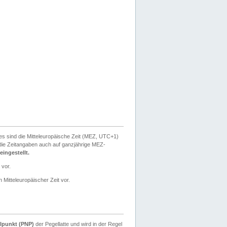
ies sind die Mitteleuropäische Zeit (MEZ, UTC+1)
ie Zeitangaben auch auf ganzjährige MEZ-
ingestellt.
 vor.
 Mitteleuropäischer Zeit vor.
lpunkt (PNP)
der Pegellatte und wird in der Regel