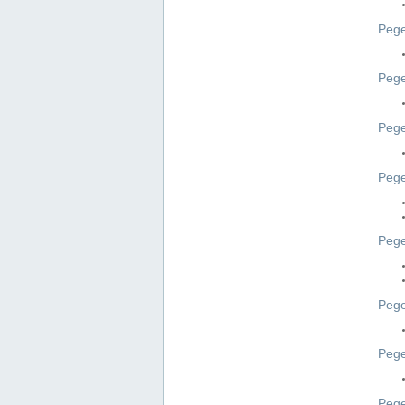
Pege
Pege
Peg
Pege
Pege
Pege
Pege
Peg