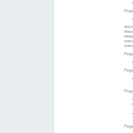
Pege
Sind 
Wasser
Hänge
treten
Unter
Pege
Pege
Pege
Pege