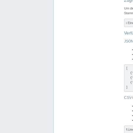
Zugr
Um di
Stamm
ℹ️ Ei
Verf
JSON
[

  {
  {
  {
]
CSV-
tim