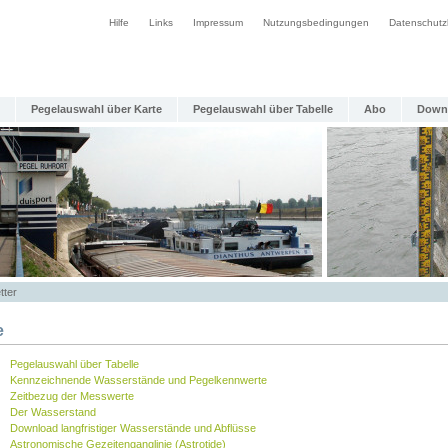
Hilfe
Links
Impressum
Nutzungsbedingungen
Datenschutz
Pegelauswahl über Karte
Pegelauswahl über Tabelle
Abo
Down
tter
e
Pegelauswahl über Tabelle
Kennzeichnende Wasserstände und Pegelkennwerte
Zeitbezug der Messwerte
Der Wasserstand
Download langfristiger Wasserstände und Abflüsse
Astronomische Gezeitenganglinie (Astrotide)