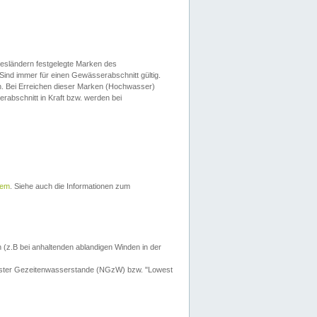
esländern festgelegte Marken des
Sind immer für einen Gewässerabschnitt gültig.
. Bei Erreichen dieser Marken (Hochwasser)
erabschnitt in Kraft bzw. werden bei
tem
. Siehe auch die Informationen zum
 (z.B bei anhaltenden ablandigen Winden in der
drigster Gezeitenwasserstande (NGzW) bzw. "Lowest