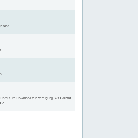
n sind.
n.
n.
p Datei zum Download zur Verfügung. Als Format
MEZ!