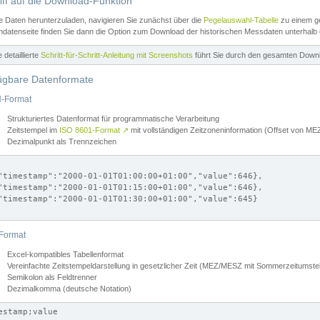
iff auf die Download-Funktion
e Daten herunterzuladen, navigieren Sie zunächst über die
Pegelauswahl-Tabelle
zu einem ge
datenseite finden Sie dann die Option zum Download der historischen Messdaten unterhalb
ne detaillierte
Schritt-für-Schritt-Anleitung mit Screenshots
führt Sie durch den gesamten Down
ügbare Datenformate
-Format
Strukturiertes Datenformat für programmatische Verarbeitung
Zeitstempel im
ISO 8601-Format
↗
mit vollständigen Zeitzoneninformation (Offset von 
Dezimalpunkt als Trennzeichen
"timestamp":"2000-01-01T01:00:00+01:00","value":646},

"timestamp":"2000-01-01T01:15:00+01:00","value":646},

"timestamp":"2000-01-01T01:30:00+01:00","value":645}

Format
Excel-kompatibles Tabellenformat
Vereinfachte Zeitstempeldarstellung in gesetzlicher Zeit (MEZ/MESZ mit Sommerzeitumstel
Semikolon als Feldtrenner
Dezimalkomma (deutsche Notation)
estamp;value
