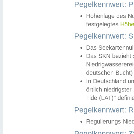
Pegelkennwert: 
Höhenlage des Nul
festgelegtes
Höhe
Pegelkennwert: 
Das Seekartennull
Das SKN bezieht s
Niedrigwassererei
deutschen Bucht) 
In Deutschland un
örtlich niedrigst
Tide (LAT)" definie
Pegelkennwert:
Regulierungs-Nie
Pegelkennwert: Z