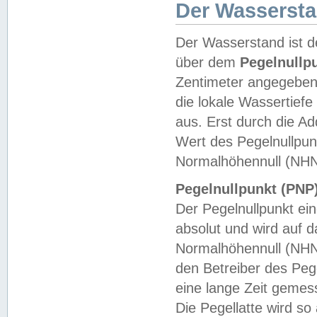
Der Wasserst
Der Wasserstand ist d
über dem
Pegelnullp
Zentimeter angegeben
die lokale Wassertie
aus. Erst durch die A
Wert des Pegelnullpun
Normalhöhennull (NHN
Pegelnullpunkt (PNP)
Der Pegelnullpunkt ei
absolut und wird auf
Normalhöhennull (NHN
den Betreiber des Pege
eine lange Zeit geme
Die Pegellatte wird s