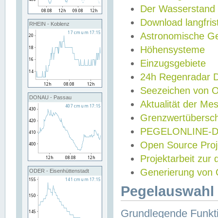
Der Wasserstand
Download langfris
RHEIN - Koblenz
Astronomische Gez
Höhensysteme
Einzugsgebiete
24h Regenradar
Seezeichen von 
DONAU - Passau
Aktualität der Me
Grenzwertübersch
PEGELONLINE-Di
Open Source Projek
Projektarbeit zur
Generierung von 
ODER - Eisenhüttenstadt
Pegelauswahl 
Grundlegende Funkti