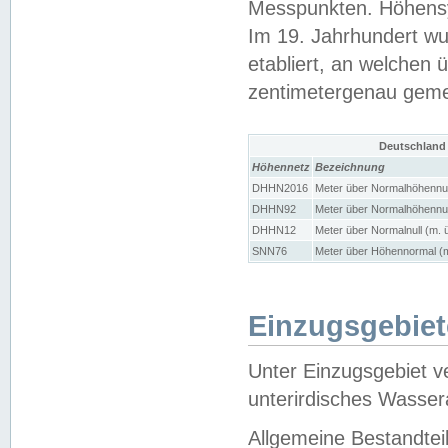
Messpunkten. Höhensy
Im 19. Jahrhundert wu
etabliert, an welchen 
zentimetergenau gem
Deutschland
Höhennetz
Bezeichnung
DHHN2016
Meter über Normalhöhennul
DHHN92
Meter über Normalhöhennul
DHHN12
Meter über Normalnull (m. 
SNN76
Meter über Höhennormal (m
Einzugsgebiet
Unter Einzugsgebiet v
unterirdisches Wasser
Allgemeine Bestandtei