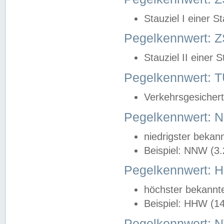
Stauziel I einer S
Pegelkennwert: Z
Stauziel II einer 
Pegelkennwert:
Verkehrsgesichert
Pegelkennwert:
niedrigster bekan
Beispiel: NNW (3
Pegelkennwert:
höchster bekannt
Beispiel: HHW (1
Pegelkennwert: 