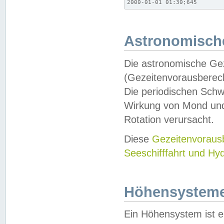
2000-01-01 01:30;645
Astronomische
Die astronomische Gez
(Gezeitenvorausberec
Die periodischen Schw
Wirkung von Mond und
Rotation verursacht.
Diese
Gezeitenvorau
Seeschifffahrt und Hy
Höhensystem
Ein Höhensystem ist e