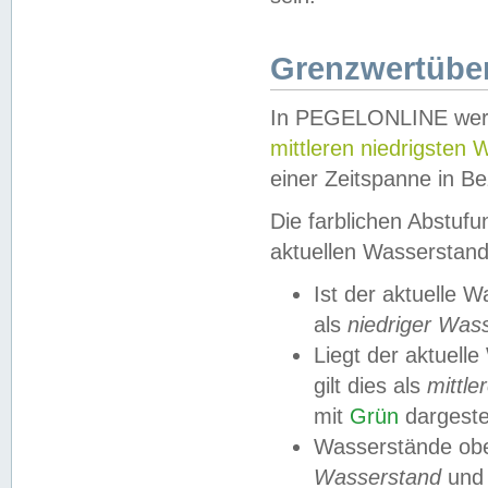
Grenzwertüber
In PEGELONLINE werde
mittleren niedrigsten
einer Zeitspanne in Be
Die farblichen Abstuf
aktuellen Wasserstand
Ist der aktuelle 
als
niedriger Was
Liegt der aktue
gilt dies als
mittle
mit
Grün
dargestel
Wasserstände obe
Wasserstand
und