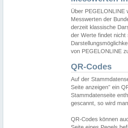
Über PEGELONLINE wer
Messwerten der Bundes
derzeit klassische Da
der Werte findet nicht 
Darstellungsmöglichkei
von PEGELONLINE zu 
QR-Codes
Auf der Stammdatensei
Seite anzeigen" ein Q
Stammdatenseite enthä
gescannt, so wird man
QR-Codes können auc
Seite eines Pegels be