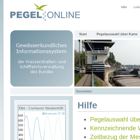
Hilfe
Link
Start
Pegelauswahl über Karte
Newsletter
Hilfe
Elbe - Cuxhaven Steubenhöft
Pegelauswahl übe
Kennzeichnende 
Zeitbezug der Me