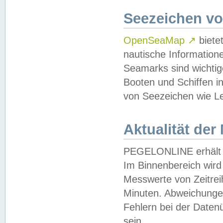
Seezeichen v
OpenSeaMap
↗
biete
nautische Information
Seamarks sind wichtig
Booten und Schiffen i
von Seezeichen wie Le
Aktualität der
PEGELONLINE erhält u
Im Binnenbereich wird 
Messwerte von Zeitreih
Minuten. Abweichungen
Fehlern bei der Daten
sein.