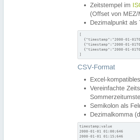
Zeitstempel im
IS
(Offset von MEZ
Dezimalpunkt als
[

  {"timestamp":"2000-01-01T0
  {"timestamp":"2000-01-01T0
  {"timestamp":"2000-01-01T0
]
CSV-Format
Excel-kompatibles
Vereinfachte Zeit
Sommerzeitumstel
Semikolon als Fel
Dezimalkomma (de
timestamp;value

2000-01-01 01:00;646

2000-01-01 01:15;646
