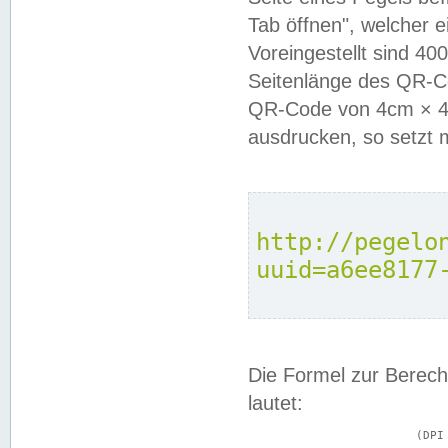
Tab öffnen", welcher 
Voreingestellt sind 4
Seitenlänge des QR-C
QR-Code von 4cm × 4c
ausdrucken, so setzt 
http://pegelo
uuid=a6ee8177
Die Formel zur Berech
lautet:
			(DPI × Druckkantenlänge in cm) ÷ 2,54 = Kantenlänge in Pixel
