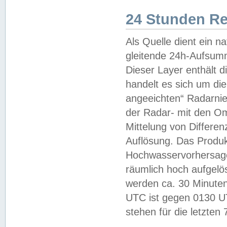
24 Stunden R
Als Quelle dient ein n
gleitende 24h-Aufsum
Dieser Layer enthält
handelt es sich um di
angeeichten“ Radarnie
der Radar- mit den O
Mittelung von Differe
Auflösung. Das Produk
Hochwasservorhersagez
räumlich hoch aufgelö
werden ca. 30 Minuten
UTC ist gegen 0130 UTC
stehen für die letzten