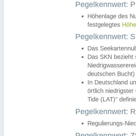
Pegelkennwert: 
Höhenlage des Nul
festgelegtes
Höhe
Pegelkennwert: 
Das Seekartennull
Das SKN bezieht s
Niedrigwassererei
deutschen Bucht) 
In Deutschland un
örtlich niedrigst
Tide (LAT)" definie
Pegelkennwert:
Regulierungs-Nie
Pegelkennwert: Z