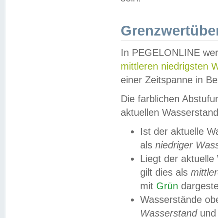
Grenzwertüber
In PEGELONLINE werde
mittleren niedrigsten
einer Zeitspanne in Be
Die farblichen Abstuf
aktuellen Wasserstand
Ist der aktuelle 
als
niedriger Was
Liegt der aktue
gilt dies als
mittle
mit
Grün
dargestel
Wasserstände obe
Wasserstand
und