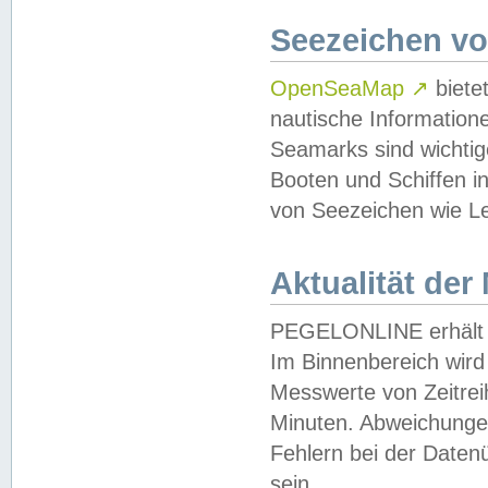
Seezeichen v
OpenSeaMap
↗
biete
nautische Information
Seamarks sind wichtig
Booten und Schiffen i
von Seezeichen wie Le
Aktualität der
PEGELONLINE erhält u
Im Binnenbereich wird 
Messwerte von Zeitreih
Minuten. Abweichungen
Fehlern bei der Daten
sein.