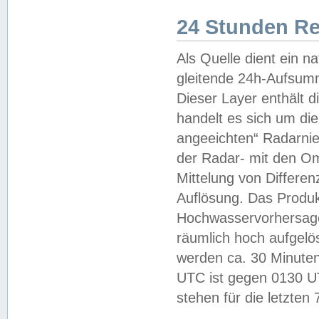
24 Stunden R
Als Quelle dient ein n
gleitende 24h-Aufsum
Dieser Layer enthält
handelt es sich um di
angeeichten“ Radarnie
der Radar- mit den O
Mittelung von Differe
Auflösung. Das Produk
Hochwasservorhersagez
räumlich hoch aufgelö
werden ca. 30 Minuten
UTC ist gegen 0130 UTC
stehen für die letzten