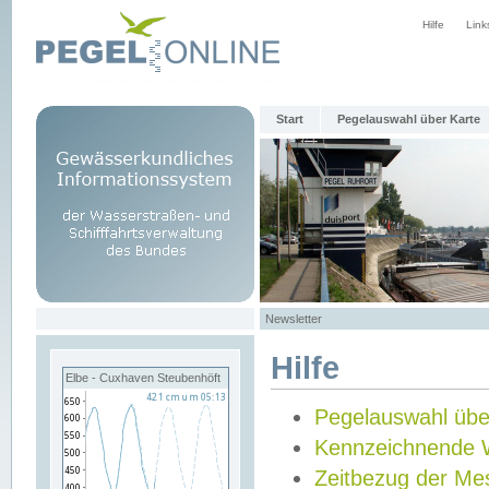
Hilfe
Link
Start
Pegelauswahl über Karte
Newsletter
Hilfe
Elbe - Cuxhaven Steubenhöft
Pegelauswahl übe
Kennzeichnende 
Zeitbezug der Me