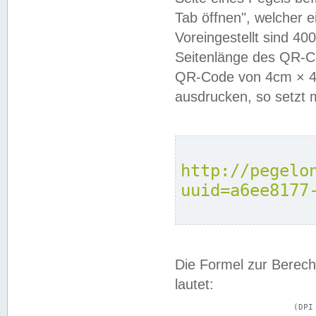
Tab öffnen", welcher 
Voreingestellt sind 4
Seitenlänge des QR-C
QR-Code von 4cm × 4c
ausdrucken, so setzt 
http://pegelo
uuid=a6ee8177
Die Formel zur Berech
lautet:
			(DPI × Druckkantenlänge in cm) ÷ 2,54 = Kantenlänge in Pixel
