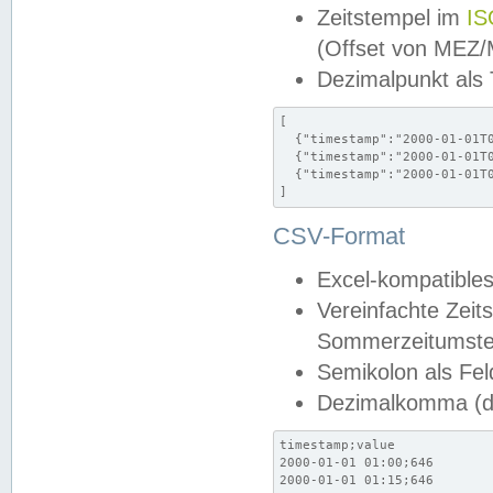
Zeitstempel im
IS
(Offset von MEZ
Dezimalpunkt als
[

  {"timestamp":"2000-01-01T0
  {"timestamp":"2000-01-01T0
  {"timestamp":"2000-01-01T0
]
CSV-Format
Excel-kompatibles
Vereinfachte Zeit
Sommerzeitumstel
Semikolon als Fel
Dezimalkomma (de
timestamp;value

2000-01-01 01:00;646

2000-01-01 01:15;646
