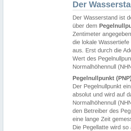
Der Wasserst
Der Wasserstand ist d
über dem
Pegelnullp
Zentimeter angegeben
die lokale Wassertie
aus. Erst durch die A
Wert des Pegelnullpun
Normalhöhennull (NHN
Pegelnullpunkt (PNP)
Der Pegelnullpunkt ei
absolut und wird auf
Normalhöhennull (NHN
den Betreiber des Pege
eine lange Zeit geme
Die Pegellatte wird s