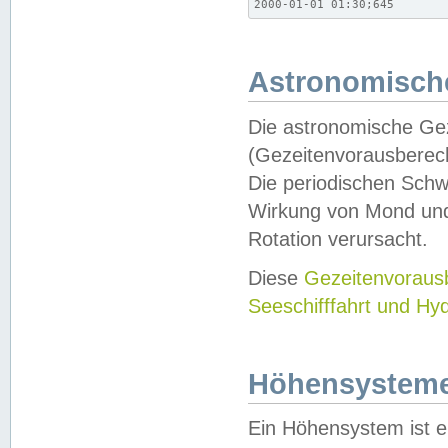
2000-01-01 01:30;645
Astronomische
Die astronomische Gez
(Gezeitenvorausberec
Die periodischen Schw
Wirkung von Mond und
Rotation verursacht.
Diese
Gezeitenvorau
Seeschifffahrt und Hy
Höhensystem
Ein Höhensystem ist e