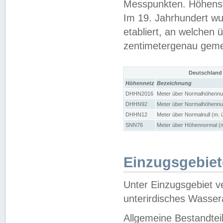
Messpunkten. Höhensy
Im 19. Jahrhundert wu
etabliert, an welchen 
zentimetergenau gem
Deutschland
Höhennetz
Bezeichnung
DHHN2016
Meter über Normalhöhennul
DHHN92
Meter über Normalhöhennul
DHHN12
Meter über Normalnull (m. 
SNN76
Meter über Höhennormal (m
Einzugsgebiet
Unter Einzugsgebiet v
unterirdisches Wasser
Allgemeine Bestandtei