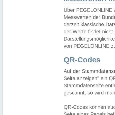
Über PEGELONLINE wer
Messwerten der Bundes
derzeit klassische Da
der Werte findet nicht 
Darstellungsmöglichkei
von PEGELONLINE zu 
QR-Codes
Auf der Stammdatensei
Seite anzeigen" ein Q
Stammdatenseite enthä
gescannt, so wird man
QR-Codes können auc
Seite eines Pegels be