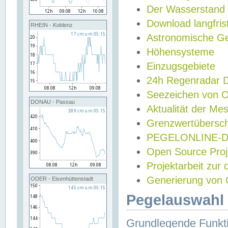
Der Wasserstand
Download langfris
RHEIN - Koblenz
Astronomische Gez
Höhensysteme
Einzugsgebiete
24h Regenradar
Seezeichen von 
DONAU - Passau
Aktualität der Me
Grenzwertübersch
PEGELONLINE-Di
Open Source Projek
Projektarbeit zur
Generierung von 
ODER - Eisenhüttenstadt
Pegelauswahl 
Grundlegende Funkti