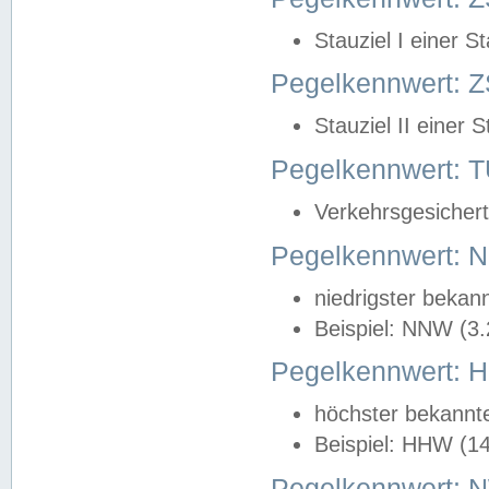
Stauziel I einer S
Pegelkennwert: Z
Stauziel II einer 
Pegelkennwert:
Verkehrsgesichert
Pegelkennwert:
niedrigster bekan
Beispiel: NNW (3
Pegelkennwert:
höchster bekannt
Beispiel: HHW (1
Pegelkennwert: 