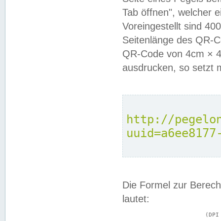
Tab öffnen", welcher 
Voreingestellt sind 4
Seitenlänge des QR-C
QR-Code von 4cm × 4c
ausdrucken, so setzt 
http://pegelo
uuid=a6ee8177
Die Formel zur Berech
lautet:
			(DPI × Druckkantenlänge in cm) ÷ 2,54 = Kantenlänge in Pixel
