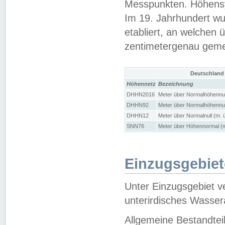
Messpunkten. Höhensy
Im 19. Jahrhundert wu
etabliert, an welchen 
zentimetergenau gem
Deutschland
Höhennetz
Bezeichnung
DHHN2016
Meter über Normalhöhennul
DHHN92
Meter über Normalhöhennul
DHHN12
Meter über Normalnull (m. 
SNN76
Meter über Höhennormal (m
Einzugsgebiet
Unter Einzugsgebiet v
unterirdisches Wasser
Allgemeine Bestandtei