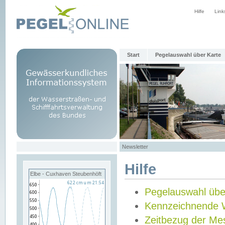
Hilfe
Link
Start
Pegelauswahl über Karte
Newsletter
Hilfe
Elbe - Cuxhaven Steubenhöft
Pegelauswahl übe
Kennzeichnende 
Zeitbezug der Me