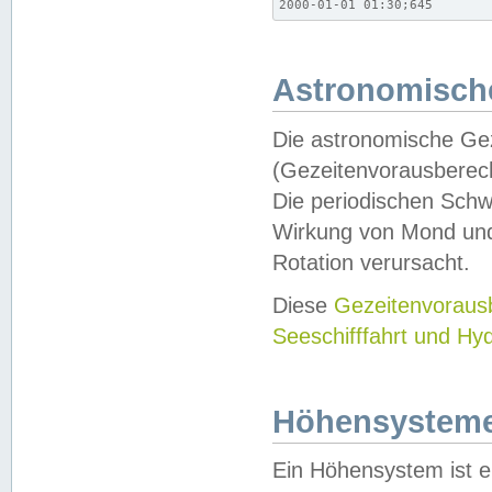
2000-01-01 01:30;645
Astronomische
Die astronomische Gez
(Gezeitenvorausberec
Die periodischen Schw
Wirkung von Mond und
Rotation verursacht.
Diese
Gezeitenvorau
Seeschifffahrt und Hy
Höhensystem
Ein Höhensystem ist e