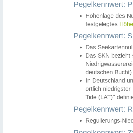
Pegelkennwert: 
Höhenlage des Nul
festgelegtes
Höhe
Pegelkennwert: 
Das Seekartennull
Das SKN bezieht s
Niedrigwassererei
deutschen Bucht) 
In Deutschland un
örtlich niedrigst
Tide (LAT)" definie
Pegelkennwert:
Regulierungs-Nie
Pegelkennwert: Z