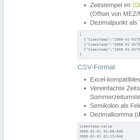
Zeitstempel im
IS
(Offset von MEZ
Dezimalpunkt als
[

  {"timestamp":"2000-01-01T0
  {"timestamp":"2000-01-01T0
  {"timestamp":"2000-01-01T0
]
CSV-Format
Excel-kompatibles
Vereinfachte Zeit
Sommerzeitumstel
Semikolon als Fel
Dezimalkomma (de
timestamp;value

2000-01-01 01:00;646

2000-01-01 01:15;646
