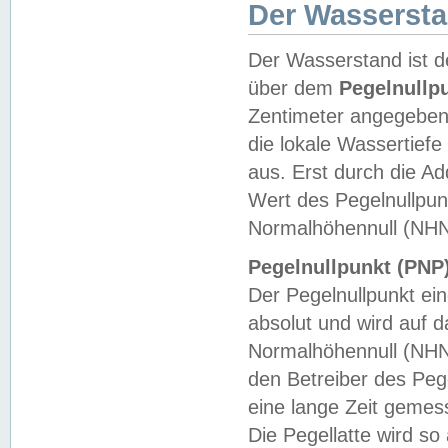
Der Wasserst
Der Wasserstand ist d
über dem
Pegelnullp
Zentimeter angegeben
die lokale Wassertie
aus. Erst durch die A
Wert des Pegelnullpun
Normalhöhennull (NHN
Pegelnullpunkt (PNP)
Der Pegelnullpunkt ei
absolut und wird auf
Normalhöhennull (NHN
den Betreiber des Pege
eine lange Zeit geme
Die Pegellatte wird s