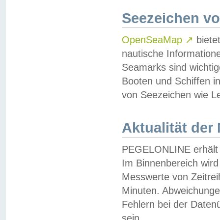
Seezeichen v
OpenSeaMap
↗
biete
nautische Information
Seamarks sind wichtig
Booten und Schiffen i
von Seezeichen wie Le
Aktualität der
PEGELONLINE erhält u
Im Binnenbereich wird 
Messwerte von Zeitreih
Minuten. Abweichungen
Fehlern bei der Daten
sein.