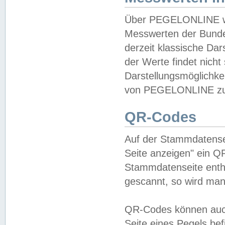
Über PEGELONLINE wer
Messwerten der Bundes
derzeit klassische Da
der Werte findet nicht 
Darstellungsmöglichkei
von PEGELONLINE zu 
QR-Codes
Auf der Stammdatensei
Seite anzeigen" ein Q
Stammdatenseite enthä
gescannt, so wird man
QR-Codes können auc
Seite eines Pegels be