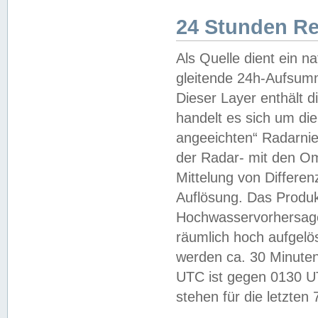
24 Stunden R
Als Quelle dient ein n
gleitende 24h-Aufsum
Dieser Layer enthält
handelt es sich um di
angeeichten“ Radarnie
der Radar- mit den O
Mittelung von Differe
Auflösung. Das Produk
Hochwasservorhersagez
räumlich hoch aufgelö
werden ca. 30 Minuten
UTC ist gegen 0130 UTC
stehen für die letzten