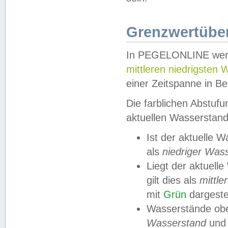
Grenzwertüber
In PEGELONLINE werde
mittleren niedrigsten
einer Zeitspanne in Be
Die farblichen Abstuf
aktuellen Wasserstand
Ist der aktuelle 
als
niedriger Was
Liegt der aktue
gilt dies als
mittle
mit
Grün
dargestel
Wasserstände obe
Wasserstand
und