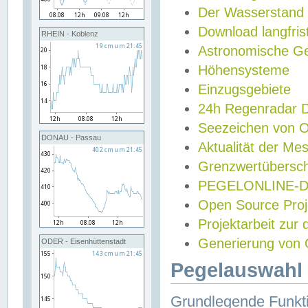
Der Wasserstand
Download langfris
RHEIN - Koblenz
Astronomische Gez
Höhensysteme
Einzugsgebiete
24h Regenradar
Seezeichen von 
DONAU - Passau
Aktualität der Me
Grenzwertübersch
PEGELONLINE-Di
Open Source Projek
Projektarbeit zur
Generierung von 
ODER - Eisenhüttenstadt
Pegelauswahl 
Grundlegende Funkti