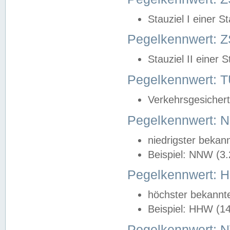
Stauziel I einer S
Pegelkennwert: Z
Stauziel II einer 
Pegelkennwert:
Verkehrsgesichert
Pegelkennwert:
niedrigster bekan
Beispiel: NNW (3
Pegelkennwert:
höchster bekannt
Beispiel: HHW (1
Pegelkennwert: 