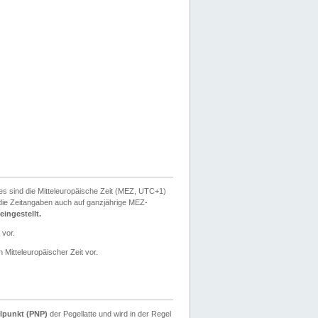
ies sind die Mitteleuropäische Zeit (MEZ, UTC+1)
ie Zeitangaben auch auf ganzjährige MEZ-
ingestellt.
 vor.
 Mitteleuropäischer Zeit vor.
lpunkt (PNP)
der Pegellatte und wird in der Regel