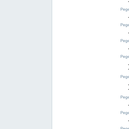
Pege
Pege
Peg
Pege
Pege
Pege
Pege
Peg