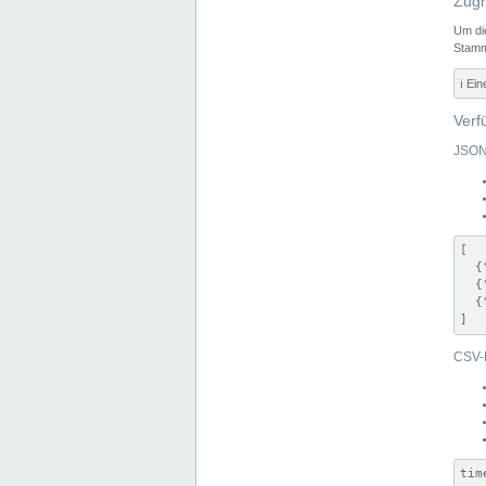
Zugr
Um di
Stamm
ℹ️ Ei
Verf
JSON
[

  {
  {
  {
]
CSV-
tim