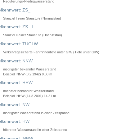
Regulierungs-Niedrigwasserstand
lkennwert: ZS_I
Stauziel I einer Staustufe (Normalstau)
lkennwert: ZS_II
Stauziel II einer Staustufe (Höchststau)
elkennwert: TUGLW
Verkehrsgesicherte Fahrrinnentiefe unter GlW (Tiefe unter GlW)
lkennwert: NNW
niedrigster bekannter Wasserstand
Beispiel: NNW (3.2.1942) 9,30 m
lkennwert: HHW
höchster bekannter Wasserstand
Beispiel: HHW (14.8.2001) 14,31 m
lkennwert: NW
niedrigster Wasserstand in einer Zeitspanne
lkennwert: HW
höchster Wasserstand in einer Zeitspanne
elkennwert: MNW