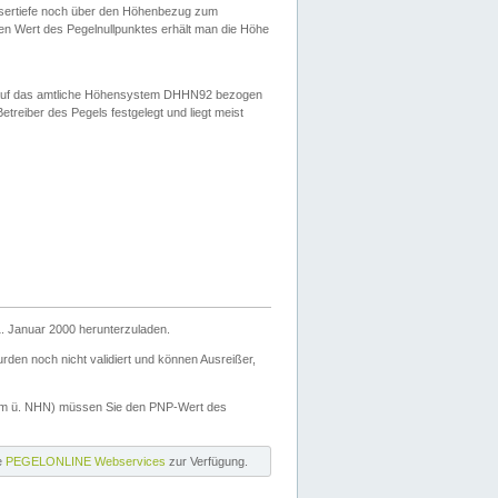
ssertiefe noch über den Höhenbezug zum
en Wert des Pegelnullpunktes erhält man die Höhe
d auf das amtliche Höhensystem DHHN92 bezogen
reiber des Pegels festgelegt und liegt meist
. Januar 2000 herunterzuladen.
den noch nicht validiert und können Ausreißer,
(m ü. NHN) müssen Sie den PNP-Wert des
ie
PEGELONLINE Webservices
zur Verfügung.