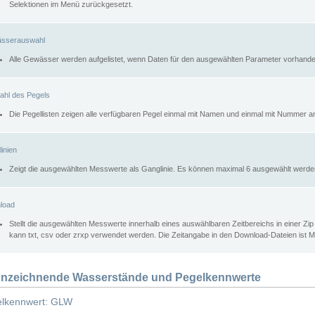
Selektionen im Menü zurückgesetzt.
sserauswahl
Alle Gewässer werden aufgelistet, wenn Daten für den ausgewählten Parameter vorhande
ahl des Pegels
Die Pegellisten zeigen alle verfügbaren Pegel einmal mit Namen und einmal mit Nummer a
inien
Zeigt die ausgewählten Messwerte als Ganglinie. Es können maximal 6 ausgewählt werde
load
Stellt die ausgewählten Messwerte innerhalb eines auswählbaren Zeitbereichs in einer Zi
kann txt, csv oder zrxp verwendet werden. Die Zeitangabe in den Download-Dateien ist 
nzeichnende Wasserstände und Pegelkennwerte
lkennwert: GLW