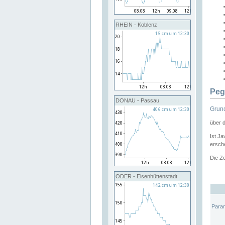
RHEIN - Koblenz
Peg
DONAU - Passau
Grund
über 
Ist Ja
ersche
Die Ze
ODER - Eisenhüttenstadt
Para