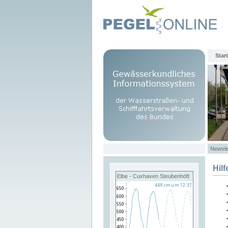
Start
Newsle
Hilf
Elbe - Cuxhaven Steubenhöft