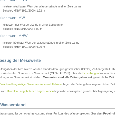
mittlerer niedrigster Wert der Wasserstände in einer Zeitspanne
Beispiel: MNW(1991/2000) 1,22 m
lkennwert: MW
Mittelwert der Wasserstände in einer Zeitspanne
Beispiel: MN(1991/2000) 3,00 m
elkennwert: MHW
mittlerer höchster Wert der Wasserstände in einer Zeitspanne
Beispiel: MHW(1991/2000) 6,00 m
tbezug der Messwerte
itangaben der Messwerte werden standardmäßig in gesetzlicher (lokaler) Zeit dargestellt. D
em Wechsel im Sommer zur Sommerzeit (MESZ, UTC+2). über die
Einstellungen
können Sie d
ellung ohne Sommerzeit einstellen.
Momentan sind alle Zeitangaben auf gesetzliche Zeit e
Download langfristiger Wasserstände und Abflüsse
liegen die Zeitangaben in gesetzlicher Zeit
n zum
Download angebotenen Tagesdateien
liegen die Zeitangaben grundsätzlich ganzjährig in
 Wasserstand
asserstand ist der lotrechte Abstand eines Punktes des Wasserspiegels über dem
Pegelnul