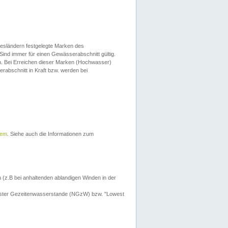
esländern festgelegte Marken des
Sind immer für einen Gewässerabschnitt gültig.
. Bei Erreichen dieser Marken (Hochwasser)
erabschnitt in Kraft bzw. werden bei
tem
. Siehe auch die Informationen zum
 (z.B bei anhaltenden ablandigen Winden in der
drigster Gezeitenwasserstande (NGzW) bzw. "Lowest