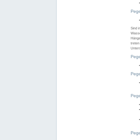
Pege
Sind 
Wasser
Hänge
treten
Unter
Pege
Pege
Pege
Pege