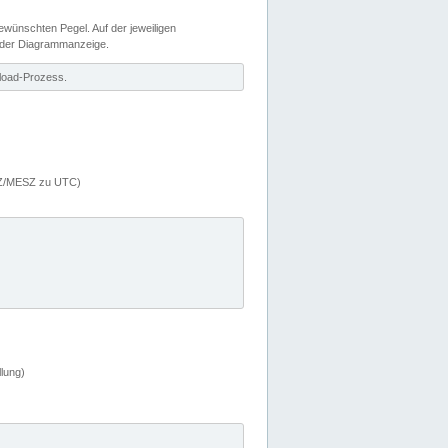
wünschten Pegel. Auf der jeweiligen
 der Diagrammanzeige.
load-Prozess.
MEZ/MESZ zu UTC)
lung)