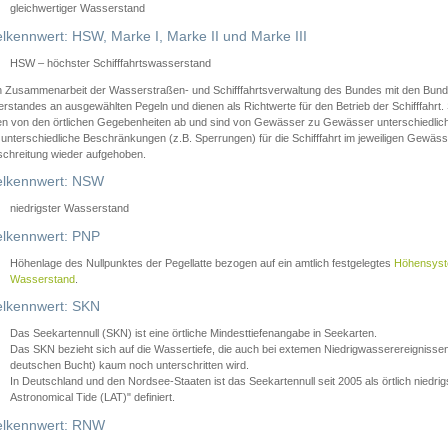
gleichwertiger Wasserstand
lkennwert: HSW, Marke I, Marke II und Marke III
HSW – höchster Schifffahrtswasserstand
in Zusammenarbeit der Wasserstraßen- und Schifffahrtsverwaltung des Bundes mit den Bund
standes an ausgewählten Pegeln und dienen als Richtwerte für den Betrieb der Schifffahrt. 
n von den örtlichen Gegebenheiten ab und sind von Gewässer zu Gewässer unterschiedlich
 unterschiedliche Beschränkungen (z.B. Sperrungen) für die Schifffahrt im jeweiligen Gewäss
schreitung wieder aufgehoben.
lkennwert: NSW
niedrigster Wasserstand
lkennwert: PNP
Höhenlage des Nullpunktes der Pegellatte bezogen auf ein amtlich festgelegtes
Höhensys
Wasserstand
.
lkennwert: SKN
Das Seekartennull (SKN) ist eine örtliche Mindesttiefenangabe in Seekarten.
Das SKN bezieht sich auf die Wassertiefe, die auch bei extemen Niedrigwasserereignissen
deutschen Bucht) kaum noch unterschritten wird.
In Deutschland und den Nordsee-Staaten ist das Seekartennull seit 2005 als örtlich nie
Astronomical Tide (LAT)" definiert.
lkennwert: RNW