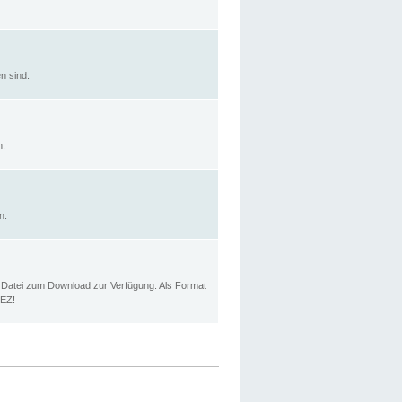
n sind.
n.
n.
p Datei zum Download zur Verfügung. Als Format
MEZ!