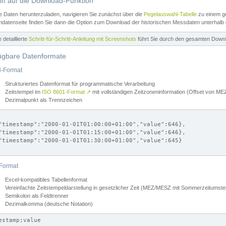
iff auf die Download-Funktion
e Daten herunterzuladen, navigieren Sie zunächst über die
Pegelauswahl-Tabelle
zu einem ge
datenseite finden Sie dann die Option zum Download der historischen Messdaten unterhalb
ne detaillierte
Schritt-für-Schritt-Anleitung mit Screenshots
führt Sie durch den gesamten Down
ügbare Datenformate
-Format
Strukturiertes Datenformat für programmatische Verarbeitung
Zeitstempel im
ISO 8601-Format
↗
mit vollständigen Zeitzoneninformation (Offset von 
Dezimalpunkt als Trennzeichen
"timestamp":"2000-01-01T01:00:00+01:00","value":646},

"timestamp":"2000-01-01T01:15:00+01:00","value":646},

"timestamp":"2000-01-01T01:30:00+01:00","value":645}

Format
Excel-kompatibles Tabellenformat
Vereinfachte Zeitstempeldarstellung in gesetzlicher Zeit (MEZ/MESZ mit Sommerzeitumstel
Semikolon als Feldtrenner
Dezimalkomma (deutsche Notation)
estamp;value
