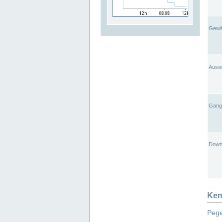
Gewä
Ausw
Gangl
Down
Ken
Pege