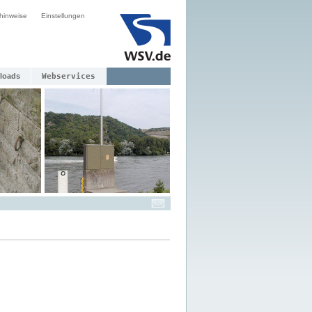
hinweise
Einstellungen
loads
Webservices