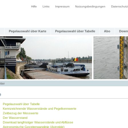
Hilfe
Links
Impressum
Nutzungsbedingungen
Datenschutz
Pegelauswahl über Karte
Pegelauswahl über Tabelle
Abo
Down
tter
e
Pegelauswahl über Tabelle
Kennzeichnende Wasserstände und Pegelkennwerte
Zeitbezug der Messwerte
Der Wasserstand
Download langfristiger Wasserstände und Abflüsse
Astronomische Gezeitenganglinie (Astrotide)