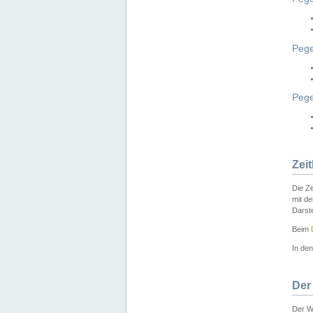
Pege
Peg
Zei
Die Ze
mit d
Darst
Beim
In de
Der
Der W