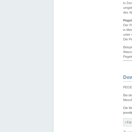
in Ze
umgeb
des W
Pegel
Der P
in Me
unter
Die Pe
Beisp
Wasse
Pegeln
Dow
PEGEL
Bei d
Messf
Die M
jeweil
ℹ️ F