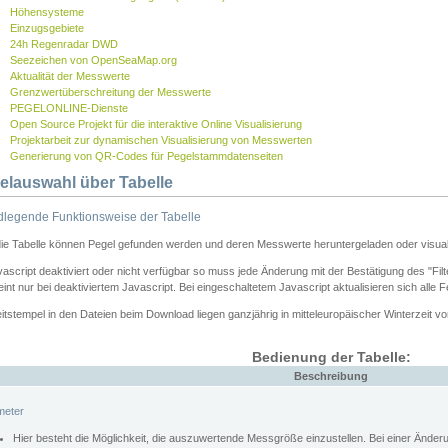
Höhensysteme
Einzugsgebiete
24h Regenradar DWD
Seezeichen von OpenSeaMap.org
Aktualität der Messwerte
Grenzwertüberschreitung der Messwerte
PEGELONLINE-Dienste
Open Source Projekt für die interaktive Online Visualisierung
Projektarbeit zur dynamischen Visualisierung von Messwerten
Generierung von QR-Codes für Pegelstammdatenseiten
elauswahl über Tabelle
legende Funktionsweise der Tabelle
die Tabelle können Pegel gefunden werden und deren Messwerte heruntergeladen oder visuali
vascript deaktiviert oder nicht verfügbar so muss jede Änderung mit der Bestätigung des "Filt
int nur bei deaktiviertem Javascript. Bei eingeschaltetem Javascript aktualisieren sich alle 
itstempel in den Dateien beim Download liegen ganzjährig in mitteleuropäischer Winterzeit vo
Bedienung der Tabelle:
Beschreibung
meter
Hier besteht die Möglichkeit, die auszuwertende Messgröße einzustellen. Bei einer Ände