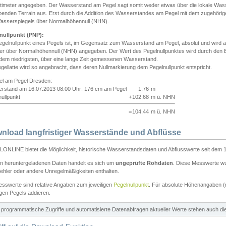
ntimeter angegeben. Der Wasserstand am Pegel sagt somit weder etwas über die lokale Wa
enden Terrain aus. Erst durch die Addition des Wasserstandes am Pegel mit dem zugehörig
asserspiegels über Normalhöhennull (NHN).
nullpunkt (PNP):
egelnullpunkt eines Pegels ist, im Gegensatz zum Wasserstand am Pegel, absolut und wir
ter über Normalhöhennull (NHN) angegeben. Der Wert des Pegelnullpunktes wird durch den Bet
 dem niedrigsten, über eine lange Zeit gemessenen Wasserstand.
gellatte wird so angebracht, dass deren Nullmarkierung dem Pegelnullpunkt entspricht.
iel am Pegel Dresden:
rstand am 16.07.2013 08:00 Uhr: 176 cm am Pegel
1,76
m
ullpunkt
+
102,68
m ü. NHN
=
104,44
m ü. NHN
nload langfristiger Wasserstände und Abflüsse
ONLINE bietet die Möglichkeit, historische Wasserstandsdaten und Abflusswerte seit dem 1
en heruntergeladenen Daten handelt es sich um
ungeprüfte Rohdaten
. Diese Messwerte wur
ehler oder andere Unregelmäßigkeiten enthalten.
esswerte sind relative Angaben zum jeweiligen
Pegelnullpunkt
. Für absolute Höhenangaben 
igen Pegels addieren.
ür programmatische Zugriffe und automatisierte Datenabfragen aktueller Werte stehen auch d