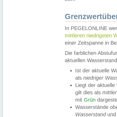
Grenzwertüber
In PEGELONLINE werde
mittleren niedrigsten
einer Zeitspanne in Be
Die farblichen Abstuf
aktuellen Wasserstand
Ist der aktuelle 
als
niedriger Was
Liegt der aktue
gilt dies als
mittle
mit
Grün
dargestel
Wasserstände obe
Wasserstand
und