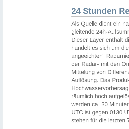
24 Stunden R
Als Quelle dient ein n
gleitende 24h-Aufsum
Dieser Layer enthält
handelt es sich um di
angeeichten“ Radarnie
der Radar- mit den O
Mittelung von Differe
Auflösung. Das Produk
Hochwasservorhersagez
räumlich hoch aufgelö
werden ca. 30 Minuten
UTC ist gegen 0130 UTC
stehen für die letzten