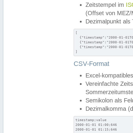
Zeitstempel im
IS
(Offset von MEZ
Dezimalpunkt als
[

  {"timestamp":"2000-01-01T0
  {"timestamp":"2000-01-01T0
  {"timestamp":"2000-01-01T0
]
CSV-Format
Excel-kompatibles
Vereinfachte Zeit
Sommerzeitumstel
Semikolon als Fel
Dezimalkomma (de
timestamp;value

2000-01-01 01:00;646

2000-01-01 01:15;646
