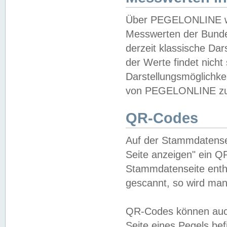
Über PEGELONLINE wer
Messwerten der Bundes
derzeit klassische Da
der Werte findet nicht 
Darstellungsmöglichkei
von PEGELONLINE zu 
QR-Codes
Auf der Stammdatensei
Seite anzeigen" ein Q
Stammdatenseite enthä
gescannt, so wird man
QR-Codes können auc
Seite eines Pegels be