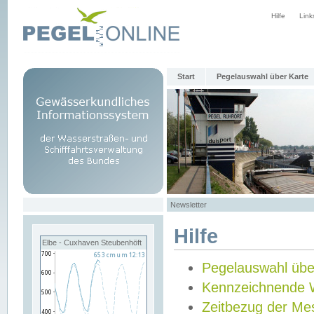
Hilfe
Link
Start
Pegelauswahl über Karte
Newsletter
Hilfe
Elbe - Cuxhaven Steubenhöft
Pegelauswahl übe
Kennzeichnende 
Zeitbezug der Me