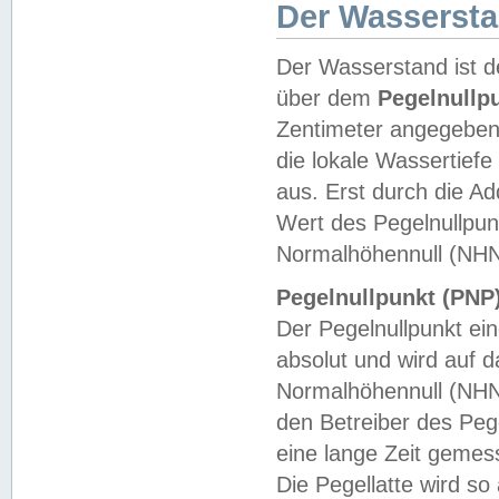
Der Wasserst
Der Wasserstand ist d
über dem
Pegelnullp
Zentimeter angegeben
die lokale Wassertie
aus. Erst durch die A
Wert des Pegelnullpun
Normalhöhennull (NHN
Pegelnullpunkt (PNP)
Der Pegelnullpunkt ei
absolut und wird auf
Normalhöhennull (NHN
den Betreiber des Pege
eine lange Zeit geme
Die Pegellatte wird s