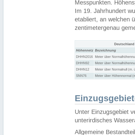
Messpunkten. Höhensy
Im 19. Jahrhundert wu
etabliert, an welchen 
zentimetergenau gem
Deutschland
Höhennetz
Bezeichnung
DHHN2016
Meter über Normalhöhennul
DHHN92
Meter über Normalhöhennul
DHHN12
Meter über Normalnull (m. 
SNN76
Meter über Höhennormal (m
Einzugsgebiet
Unter Einzugsgebiet v
unterirdisches Wasser
Allgemeine Bestandtei