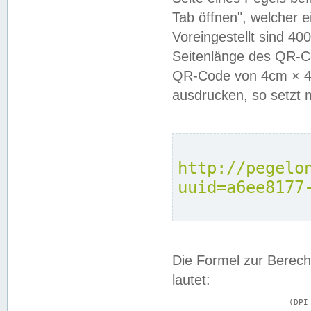
Tab öffnen", welcher 
Voreingestellt sind 4
Seitenlänge des QR-C
QR-Code von 4cm × 4c
ausdrucken, so setzt 
http://pegelo
uuid=a6ee8177
Die Formel zur Berech
lautet:
			(DPI × Druckkantenlänge in cm) ÷ 2,54 = Kantenlänge in Pixel
