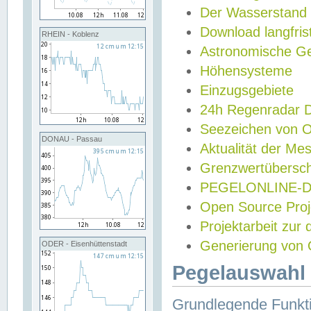
Der Wasserstand
Download langfris
RHEIN - Koblenz
Astronomische Gez
Höhensysteme
Einzugsgebiete
24h Regenradar
Seezeichen von 
DONAU - Passau
Aktualität der Me
Grenzwertübersch
PEGELONLINE-Di
Open Source Projek
Projektarbeit zur
Generierung von 
ODER - Eisenhüttenstadt
Pegelauswahl 
Grundlegende Funkti