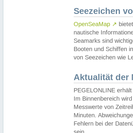
Seezeichen v
OpenSeaMap
↗
biete
nautische Information
Seamarks sind wichtig
Booten und Schiffen i
von Seezeichen wie Le
Aktualität der
PEGELONLINE erhält u
Im Binnenbereich wird 
Messwerte von Zeitreih
Minuten. Abweichungen
Fehlern bei der Daten
sein.