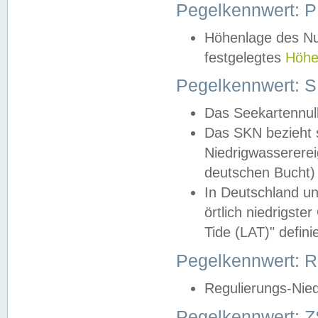
Pegelkennwert: 
Höhenlage des Nul
festgelegtes
Höhe
Pegelkennwert: 
Das Seekartennull
Das SKN bezieht s
Niedrigwassererei
deutschen Bucht) 
In Deutschland un
örtlich niedrigst
Tide (LAT)" definie
Pegelkennwert:
Regulierungs-Nie
Pegelkennwert: Z