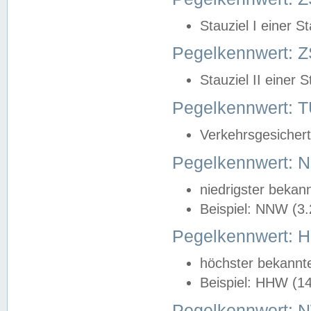
Stauziel I einer S
Pegelkennwert: Z
Stauziel II einer 
Pegelkennwert:
Verkehrsgesichert
Pegelkennwert:
niedrigster bekan
Beispiel: NNW (3
Pegelkennwert:
höchster bekannt
Beispiel: HHW (1
Pegelkennwert: 