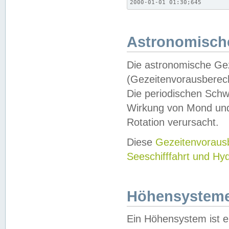
2000-01-01 01:30;645
Astronomische
Die astronomische Gez
(Gezeitenvorausberec
Die periodischen Schw
Wirkung von Mond und
Rotation verursacht.
Diese
Gezeitenvorau
Seeschifffahrt und Hy
Höhensystem
Ein Höhensystem ist e