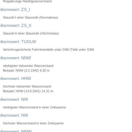
Regulierungs-Niedrigwasserstand
lkennwert: ZS_I
Stauziel I einer Staustufe (Normalstau)
lkennwert: ZS_II
Stauziel II einer Staustufe (Höchststau)
elkennwert: TUGLW
Verkehrsgesicherte Fahrrinnentiefe unter GlW (Tiefe unter GlW)
lkennwert: NNW
niedrigster bekannter Wasserstand
Beispiel: NNW (3.2.1942) 9,30 m
lkennwert: HHW
höchster bekannter Wasserstand
Beispiel: HHW (14.8.2001) 14,31 m
lkennwert: NW
niedrigster Wasserstand in einer Zeitspanne
lkennwert: HW
höchster Wasserstand in einer Zeitspanne
elkennwert: MNW