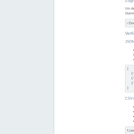
Zugr
Um di
Stamm
ℹ️ Ei
Verf
JSON
[

  {
  {
  {
]
CSV-
tim