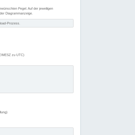
wünschten Pegel. Auf der jeweiligen
 der Diagrammanzeige.
load-Prozess.
MEZ/MESZ zu UTC)
lung)