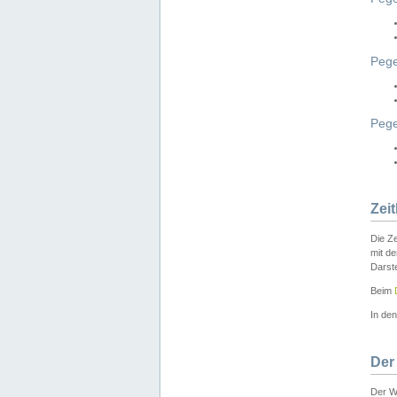
Pege
Peg
Zei
Die Ze
mit d
Darst
Beim
In de
Der
Der W