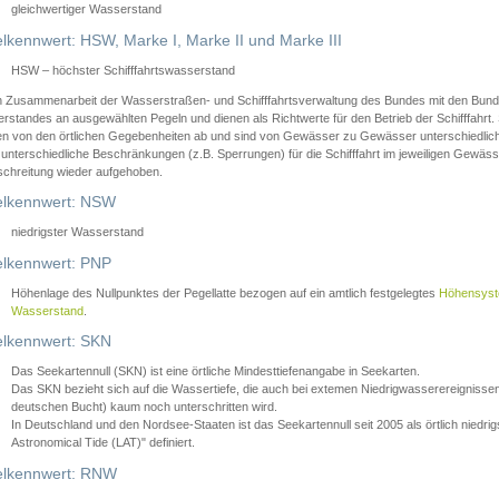
gleichwertiger Wasserstand
lkennwert: HSW, Marke I, Marke II und Marke III
HSW – höchster Schifffahrtswasserstand
in Zusammenarbeit der Wasserstraßen- und Schifffahrtsverwaltung des Bundes mit den Bund
standes an ausgewählten Pegeln und dienen als Richtwerte für den Betrieb der Schifffahrt. 
n von den örtlichen Gegebenheiten ab und sind von Gewässer zu Gewässer unterschiedlich
 unterschiedliche Beschränkungen (z.B. Sperrungen) für die Schifffahrt im jeweiligen Gewäss
schreitung wieder aufgehoben.
lkennwert: NSW
niedrigster Wasserstand
lkennwert: PNP
Höhenlage des Nullpunktes der Pegellatte bezogen auf ein amtlich festgelegtes
Höhensys
Wasserstand
.
lkennwert: SKN
Das Seekartennull (SKN) ist eine örtliche Mindesttiefenangabe in Seekarten.
Das SKN bezieht sich auf die Wassertiefe, die auch bei extemen Niedrigwasserereignissen
deutschen Bucht) kaum noch unterschritten wird.
In Deutschland und den Nordsee-Staaten ist das Seekartennull seit 2005 als örtlich nie
Astronomical Tide (LAT)" definiert.
lkennwert: RNW