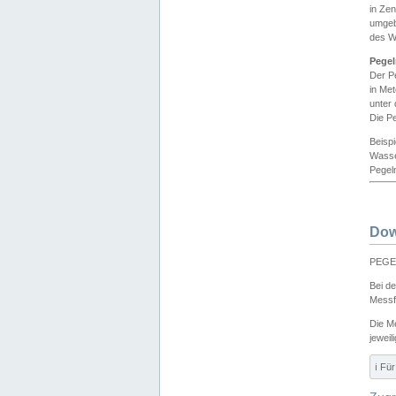
in Ze
umgeb
des W
Pegel
Der P
in Me
unter
Die Pe
Beisp
Wasse
Pegeln
Dow
PEGEL
Bei d
Messf
Die M
jeweil
ℹ️ F