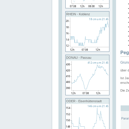
RHEIN - Koblenz
Peg
DONAU - Passau
Grund
über 
Ist Ja
ersche
Die Ze
ODER - Eisenhüttenstadt
Para