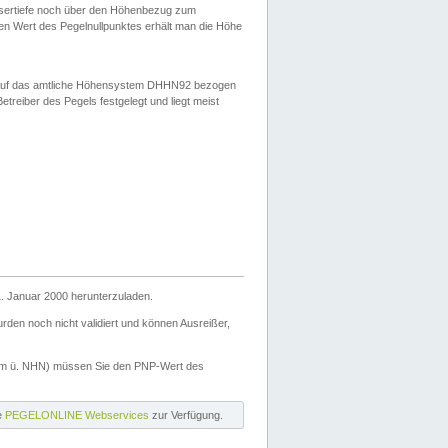
ssertiefe noch über den Höhenbezug zum
en Wert des Pegelnullpunktes erhält man die Höhe
d auf das amtliche Höhensystem DHHN92 bezogen
reiber des Pegels festgelegt und liegt meist
. Januar 2000 herunterzuladen.
den noch nicht validiert und können Ausreißer,
(m ü. NHN) müssen Sie den PNP-Wert des
ie
PEGELONLINE Webservices
zur Verfügung.