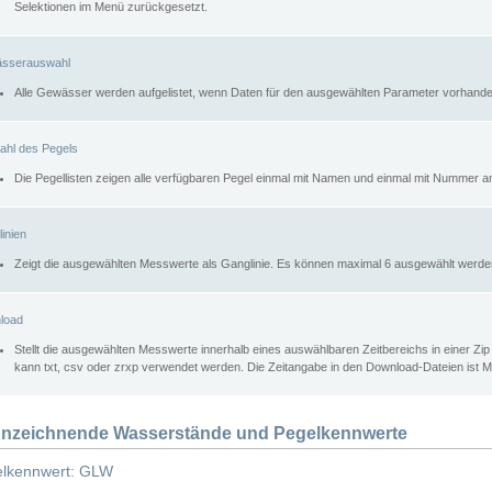
Selektionen im Menü zurückgesetzt.
sserauswahl
Alle Gewässer werden aufgelistet, wenn Daten für den ausgewählten Parameter vorhande
ahl des Pegels
Die Pegellisten zeigen alle verfügbaren Pegel einmal mit Namen und einmal mit Nummer a
inien
Zeigt die ausgewählten Messwerte als Ganglinie. Es können maximal 6 ausgewählt werde
load
Stellt die ausgewählten Messwerte innerhalb eines auswählbaren Zeitbereichs in einer Zi
kann txt, csv oder zrxp verwendet werden. Die Zeitangabe in den Download-Dateien ist 
nzeichnende Wasserstände und Pegelkennwerte
lkennwert: GLW