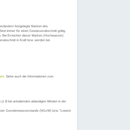
esländern festgelegte Marken des
Sind immer für einen Gewässerabschnitt gültig.
. Bei Erreichen dieser Marken (Hochwasser)
erabschnitt in Kraft bzw. werden bei
tem
. Siehe auch die Informationen zum
 (z.B bei anhaltenden ablandigen Winden in der
drigster Gezeitenwasserstande (NGzW) bzw. "Lowest