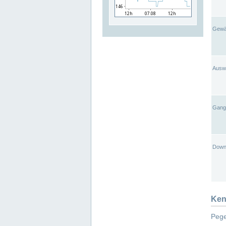
Gewä
Ausw
Gangl
Down
Ken
Pege