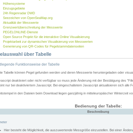
Höhensysteme
Einzugsgebiete
24h Regenradar DWD
Seezeichen von OpenSeaMap.org
Aktualität der Messwerte
Grenzwertüberschreitung der Messwerte
PEGELONLINE-Dienste
Open Source Projekt für die interaktive Online Visualisierung
Projektarbeit zur dynamischen Visualisierung von Messwerten
Generierung von QR-Codes für Pegelstammdatenseiten
elauswahl über Tabelle
legende Funktionsweise der Tabelle
die Tabelle können Pegel gefunden werden und deren Messwerte heruntergeladen oder visuali
vascript deaktiviert oder nicht verfügbar so muss jede Änderung mit der Bestätigung des "Filt
int nur bei deaktiviertem Javascript. Bei eingeschaltetem Javascript aktualisieren sich alle 
itstempel in den Dateien beim Download liegen ganzjährig in mitteleuropäischer Winterzeit vo
Bedienung der Tabelle:
Beschreibung
meter
Hier besteht die Möglichkeit, die auszuwertende Messgröße einzustellen. Bei einer Ände