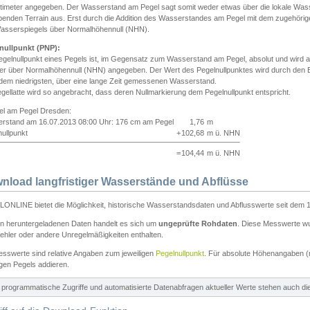
ntimeter angegeben. Der Wasserstand am Pegel sagt somit weder etwas über die lokale Wa
enden Terrain aus. Erst durch die Addition des Wasserstandes am Pegel mit dem zugehörig
asserspiegels über Normalhöhennull (NHN).
nullpunkt (PNP):
egelnullpunkt eines Pegels ist, im Gegensatz zum Wasserstand am Pegel, absolut und wir
ter über Normalhöhennull (NHN) angegeben. Der Wert des Pegelnullpunktes wird durch den Bet
 dem niedrigsten, über eine lange Zeit gemessenen Wasserstand.
gellatte wird so angebracht, dass deren Nullmarkierung dem Pegelnullpunkt entspricht.
iel am Pegel Dresden:
rstand am 16.07.2013 08:00 Uhr: 176 cm am Pegel
1,76
m
ullpunkt
+
102,68
m ü. NHN
=
104,44
m ü. NHN
nload langfristiger Wasserstände und Abflüsse
ONLINE bietet die Möglichkeit, historische Wasserstandsdaten und Abflusswerte seit dem 1
en heruntergeladenen Daten handelt es sich um
ungeprüfte Rohdaten
. Diese Messwerte wur
ehler oder andere Unregelmäßigkeiten enthalten.
esswerte sind relative Angaben zum jeweiligen
Pegelnullpunkt
. Für absolute Höhenangaben 
igen Pegels addieren.
ür programmatische Zugriffe und automatisierte Datenabfragen aktueller Werte stehen auch d