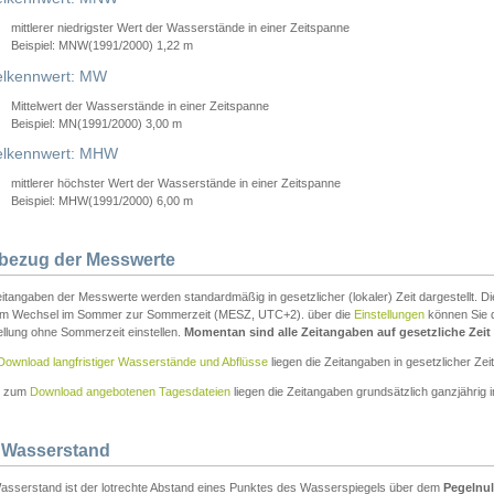
mittlerer niedrigster Wert der Wasserstände in einer Zeitspanne
Beispiel: MNW(1991/2000) 1,22 m
lkennwert: MW
Mittelwert der Wasserstände in einer Zeitspanne
Beispiel: MN(1991/2000) 3,00 m
elkennwert: MHW
mittlerer höchster Wert der Wasserstände in einer Zeitspanne
Beispiel: MHW(1991/2000) 6,00 m
tbezug der Messwerte
itangaben der Messwerte werden standardmäßig in gesetzlicher (lokaler) Zeit dargestellt. D
em Wechsel im Sommer zur Sommerzeit (MESZ, UTC+2). über die
Einstellungen
können Sie d
ellung ohne Sommerzeit einstellen.
Momentan sind alle Zeitangaben auf gesetzliche Zeit e
Download langfristiger Wasserstände und Abflüsse
liegen die Zeitangaben in gesetzlicher Zeit
n zum
Download angebotenen Tagesdateien
liegen die Zeitangaben grundsätzlich ganzjährig in
 Wasserstand
asserstand ist der lotrechte Abstand eines Punktes des Wasserspiegels über dem
Pegelnul