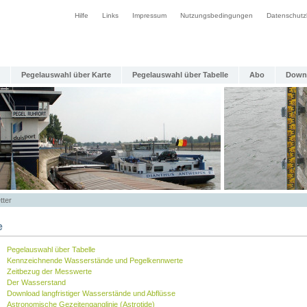
Hilfe
Links
Impressum
Nutzungsbedingungen
Datenschutz
Pegelauswahl über Karte
Pegelauswahl über Tabelle
Abo
Down
tter
e
Pegelauswahl über Tabelle
Kennzeichnende Wasserstände und Pegelkennwerte
Zeitbezug der Messwerte
Der Wasserstand
Download langfristiger Wasserstände und Abflüsse
Astronomische Gezeitenganglinie (Astrotide)