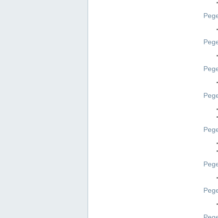
Pege
Pege
Peg
Pege
Pege
Pege
Pege
Peg