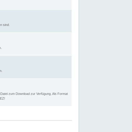
n sind.
n.
n.
p Datei zum Download zur Verfügung. Als Format
MEZ!