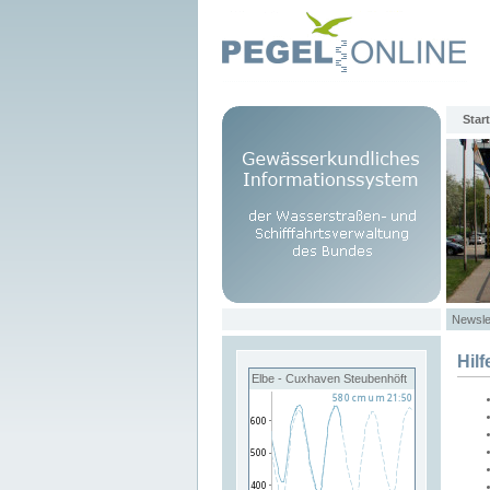
Start
Newsle
Hilf
Elbe - Cuxhaven Steubenhöft