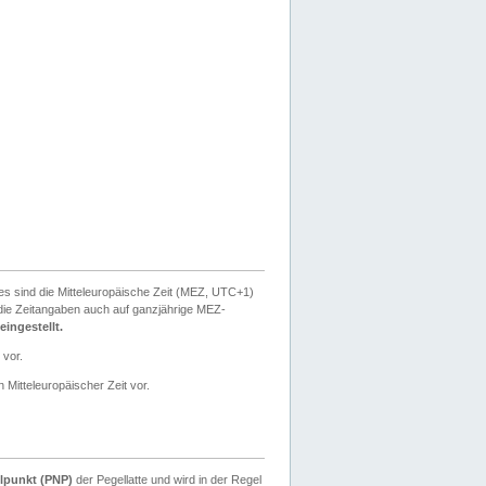
ies sind die Mitteleuropäische Zeit (MEZ, UTC+1)
ie Zeitangaben auch auf ganzjährige MEZ-
ingestellt.
 vor.
 Mitteleuropäischer Zeit vor.
lpunkt (PNP)
der Pegellatte und wird in der Regel