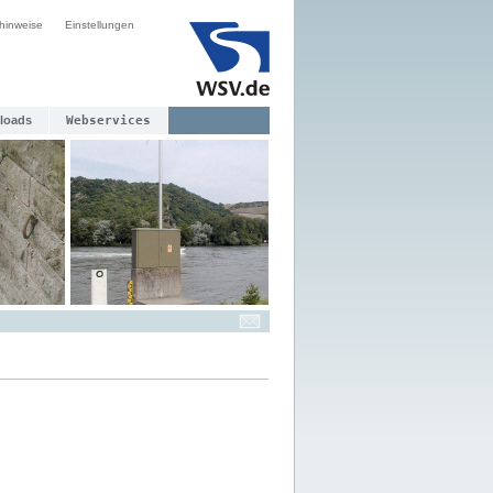
hinweise
Einstellungen
loads
Webservices