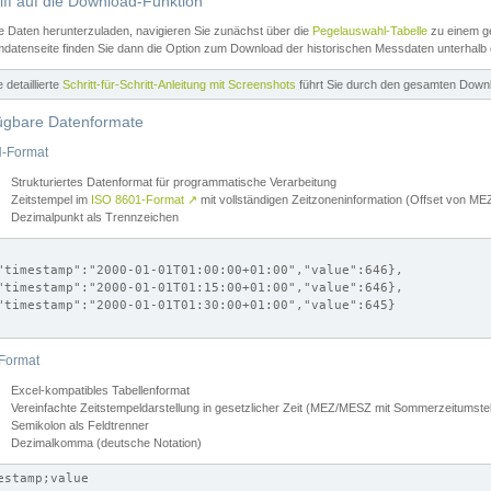
iff auf die Download-Funktion
e Daten herunterzuladen, navigieren Sie zunächst über die
Pegelauswahl-Tabelle
zu einem ge
datenseite finden Sie dann die Option zum Download der historischen Messdaten unterhalb
ne detaillierte
Schritt-für-Schritt-Anleitung mit Screenshots
führt Sie durch den gesamten Down
ügbare Datenformate
-Format
Strukturiertes Datenformat für programmatische Verarbeitung
Zeitstempel im
ISO 8601-Format
↗
mit vollständigen Zeitzoneninformation (Offset von 
Dezimalpunkt als Trennzeichen
"timestamp":"2000-01-01T01:00:00+01:00","value":646},

"timestamp":"2000-01-01T01:15:00+01:00","value":646},

"timestamp":"2000-01-01T01:30:00+01:00","value":645}

Format
Excel-kompatibles Tabellenformat
Vereinfachte Zeitstempeldarstellung in gesetzlicher Zeit (MEZ/MESZ mit Sommerzeitumstel
Semikolon als Feldtrenner
Dezimalkomma (deutsche Notation)
estamp;value
