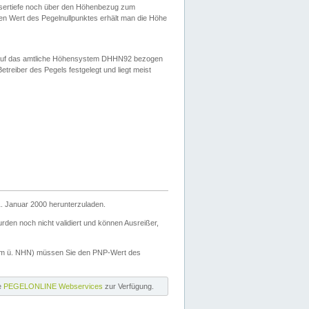
ssertiefe noch über den Höhenbezug zum
en Wert des Pegelnullpunktes erhält man die Höhe
d auf das amtliche Höhensystem DHHN92 bezogen
reiber des Pegels festgelegt und liegt meist
. Januar 2000 herunterzuladen.
den noch nicht validiert und können Ausreißer,
(m ü. NHN) müssen Sie den PNP-Wert des
ie
PEGELONLINE Webservices
zur Verfügung.