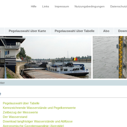
Hilfe
Links
Impressum
Nutzungsbedingungen
Datenschutz
Pegelauswahl über Karte
Pegelauswahl über Tabelle
Abo
Down
tter
e
Pegelauswahl über Tabelle
Kennzeichnende Wasserstände und Pegelkennwerte
Zeitbezug der Messwerte
Der Wasserstand
Download langfristiger Wasserstände und Abflüsse
Astronomische Gezeitenganglinie (Astrotide)