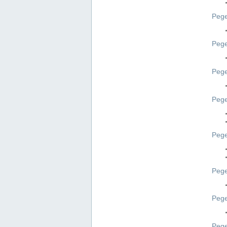
Pege
Pege
Peg
Pege
Pege
Pege
Pege
Peg