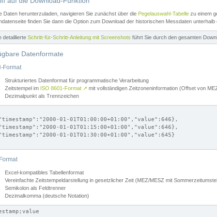
iff auf die Download-Funktion
e Daten herunterzuladen, navigieren Sie zunächst über die
Pegelauswahl-Tabelle
zu einem ge
datenseite finden Sie dann die Option zum Download der historischen Messdaten unterhalb
ne detaillierte
Schritt-für-Schritt-Anleitung mit Screenshots
führt Sie durch den gesamten Down
ügbare Datenformate
-Format
Strukturiertes Datenformat für programmatische Verarbeitung
Zeitstempel im
ISO 8601-Format
↗
mit vollständigen Zeitzoneninformation (Offset von 
Dezimalpunkt als Trennzeichen
"timestamp":"2000-01-01T01:00:00+01:00","value":646},

"timestamp":"2000-01-01T01:15:00+01:00","value":646},

"timestamp":"2000-01-01T01:30:00+01:00","value":645}

Format
Excel-kompatibles Tabellenformat
Vereinfachte Zeitstempeldarstellung in gesetzlicher Zeit (MEZ/MESZ mit Sommerzeitumstel
Semikolon als Feldtrenner
Dezimalkomma (deutsche Notation)
estamp;value
