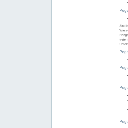
Pege
Sind 
Wasser
Hänge
treten
Unter
Pege
Pege
Pege
Pege