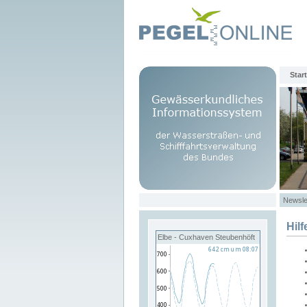
Start
Newsle
Hilf
Elbe - Cuxhaven Steubenhöft