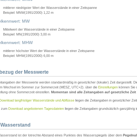
mittlerer niedrigster Wert der Wasserstände in einer Zeitspanne
Beispiel: MNW(1991/2000) 1,22 m
lkennwert: MW
Mittelwert der Wasserstände in einer Zeitspanne
Beispiel: MN(1991/2000) 3,00 m
elkennwert: MHW
mittlerer höchster Wert der Wasserstände in einer Zeitspanne
Beispiel: MHW(1991/2000) 6,00 m
tbezug der Messwerte
itangaben der Messwerte werden standardmäßig in gesetzlicher (lokaler) Zeit dargestellt. D
em Wechsel im Sommer zur Sommerzeit (MESZ, UTC+2). über die
Einstellungen
können Sie d
ellung ohne Sommerzeit einstellen.
Momentan sind alle Zeitangaben auf gesetzliche Zeit e
Download langfristiger Wasserstände und Abflüsse
liegen die Zeitangaben in gesetzlicher Zeit
n zum
Download angebotenen Tagesdateien
liegen die Zeitangaben grundsätzlich ganzjährig in
 Wasserstand
asserstand ist der lotrechte Abstand eines Punktes des Wasserspiegels über dem
Pegelnul