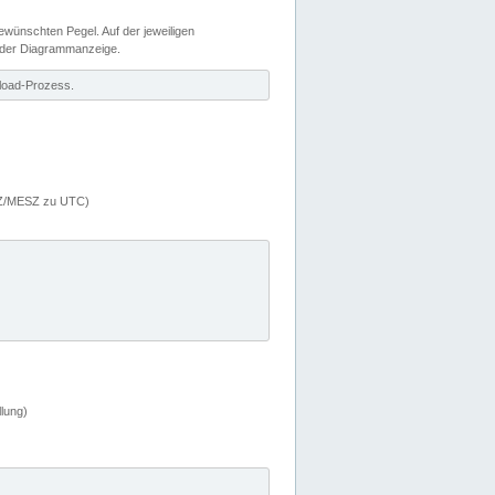
wünschten Pegel. Auf der jeweiligen
 der Diagrammanzeige.
load-Prozess.
MEZ/MESZ zu UTC)
lung)