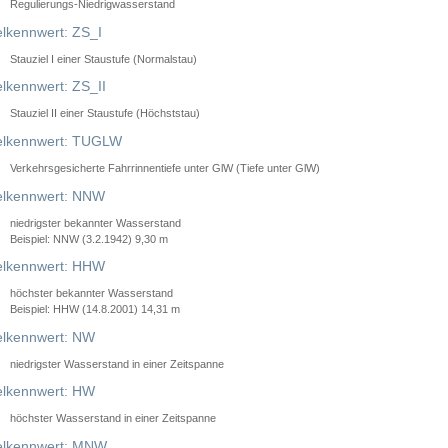
Regulierungs-Niedrigwasserstand
lkennwert: ZS_I
Stauziel I einer Staustufe (Normalstau)
lkennwert: ZS_II
Stauziel II einer Staustufe (Höchststau)
elkennwert: TUGLW
Verkehrsgesicherte Fahrrinnentiefe unter GlW (Tiefe unter GlW)
lkennwert: NNW
niedrigster bekannter Wasserstand
Beispiel: NNW (3.2.1942) 9,30 m
lkennwert: HHW
höchster bekannter Wasserstand
Beispiel: HHW (14.8.2001) 14,31 m
lkennwert: NW
niedrigster Wasserstand in einer Zeitspanne
lkennwert: HW
höchster Wasserstand in einer Zeitspanne
elkennwert: MNW