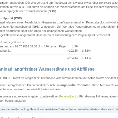
ntimeter angegeben. Der Wasserstand am Pegel sagt somit weder etwas über die lokale Wa
enden Terrain aus. Erst durch die Addition des Wasserstandes am Pegel mit dem zugehörig
asserspiegels über Normalhöhennull (NHN).
nullpunkt (PNP):
egelnullpunkt eines Pegels ist, im Gegensatz zum Wasserstand am Pegel, absolut und wir
ter über Normalhöhennull (NHN) angegeben. Der Wert des Pegelnullpunktes wird durch den Bet
 dem niedrigsten, über eine lange Zeit gemessenen Wasserstand.
gellatte wird so angebracht, dass deren Nullmarkierung dem Pegelnullpunkt entspricht.
iel am Pegel Dresden:
rstand am 16.07.2013 08:00 Uhr: 176 cm am Pegel
1,76
m
ullpunkt
+
102,68
m ü. NHN
=
104,44
m ü. NHN
nload langfristiger Wasserstände und Abflüsse
ONLINE bietet die Möglichkeit, historische Wasserstandsdaten und Abflusswerte seit dem 1
en heruntergeladenen Daten handelt es sich um
ungeprüfte Rohdaten
. Diese Messwerte wur
ehler oder andere Unregelmäßigkeiten enthalten.
esswerte sind relative Angaben zum jeweiligen
Pegelnullpunkt
. Für absolute Höhenangaben 
igen Pegels addieren.
ür programmatische Zugriffe und automatisierte Datenabfragen aktueller Werte stehen auch d