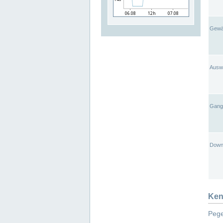
Gewä
Ausw
Gangl
Down
Ken
Pege