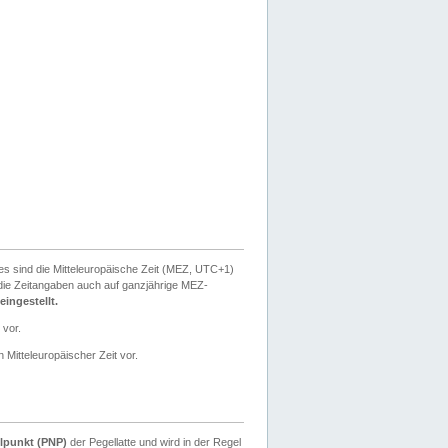
ies sind die Mitteleuropäische Zeit (MEZ, UTC+1)
ie Zeitangaben auch auf ganzjährige MEZ-
ingestellt.
 vor.
 Mitteleuropäischer Zeit vor.
lpunkt (PNP)
der Pegellatte und wird in der Regel