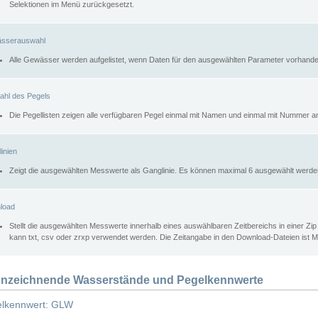
Selektionen im Menü zurückgesetzt.
sserauswahl
Alle Gewässer werden aufgelistet, wenn Daten für den ausgewählten Parameter vorhande
ahl des Pegels
Die Pegellisten zeigen alle verfügbaren Pegel einmal mit Namen und einmal mit Nummer a
inien
Zeigt die ausgewählten Messwerte als Ganglinie. Es können maximal 6 ausgewählt werde
load
Stellt die ausgewählten Messwerte innerhalb eines auswählbaren Zeitbereichs in einer Zi
kann txt, csv oder zrxp verwendet werden. Die Zeitangabe in den Download-Dateien ist 
nzeichnende Wasserstände und Pegelkennwerte
lkennwert: GLW