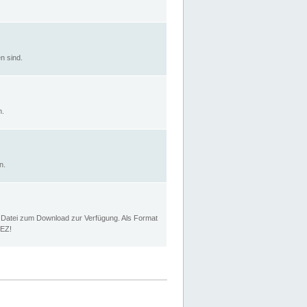
n sind.
n.
n.
p Datei zum Download zur Verfügung. Als Format
MEZ!