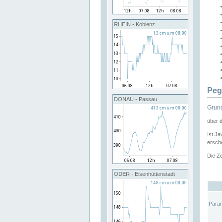
RHEIN - Koblenz
Peg
DONAU - Passau
Grund
über 
Ist Ja
ersche
Die Ze
ODER - Eisenhüttenstadt
Para