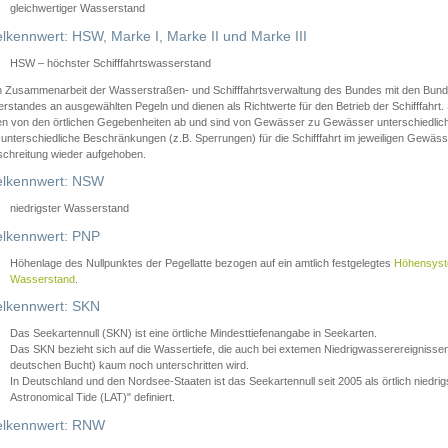
gleichwertiger Wasserstand
lkennwert: HSW, Marke I, Marke II und Marke III
HSW – höchster Schifffahrtswasserstand
in Zusammenarbeit der Wasserstraßen- und Schifffahrtsverwaltung des Bundes mit den Bund
standes an ausgewählten Pegeln und dienen als Richtwerte für den Betrieb der Schifffahrt. 
n von den örtlichen Gegebenheiten ab und sind von Gewässer zu Gewässer unterschiedlich
 unterschiedliche Beschränkungen (z.B. Sperrungen) für die Schifffahrt im jeweiligen Gewäss
schreitung wieder aufgehoben.
lkennwert: NSW
niedrigster Wasserstand
lkennwert: PNP
Höhenlage des Nullpunktes der Pegellatte bezogen auf ein amtlich festgelegtes
Höhensys
Wasserstand
.
lkennwert: SKN
Das Seekartennull (SKN) ist eine örtliche Mindesttiefenangabe in Seekarten.
Das SKN bezieht sich auf die Wassertiefe, die auch bei extemen Niedrigwasserereignissen
deutschen Bucht) kaum noch unterschritten wird.
In Deutschland und den Nordsee-Staaten ist das Seekartennull seit 2005 als örtlich nie
Astronomical Tide (LAT)" definiert.
lkennwert: RNW