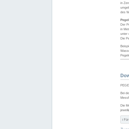
in Ze
umgeb
des W
Pegel
Der P
in Me
unter
Die Pe
Beisp
Wasse
Pegeln
Dow
PEGEL
Bei d
Messf
Die M
jeweil
ℹ️ F