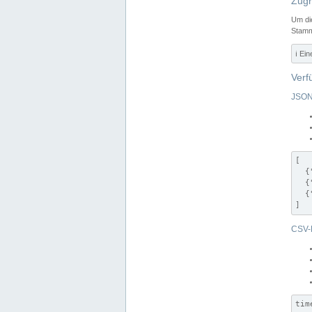
Zugr
Um di
Stamm
ℹ️ Ei
Verf
JSON
[

  {
  {
  {
]
CSV-
tim