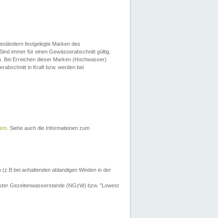
esländern festgelegte Marken des
Sind immer für einen Gewässerabschnitt gültig.
. Bei Erreichen dieser Marken (Hochwasser)
erabschnitt in Kraft bzw. werden bei
tem
. Siehe auch die Informationen zum
 (z.B bei anhaltenden ablandigen Winden in der
drigster Gezeitenwasserstande (NGzW) bzw. "Lowest