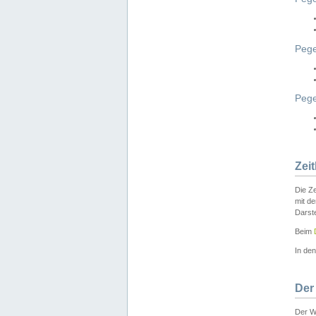
Pege
Peg
Zei
Die Ze
mit d
Darst
Beim
In de
Der
Der W