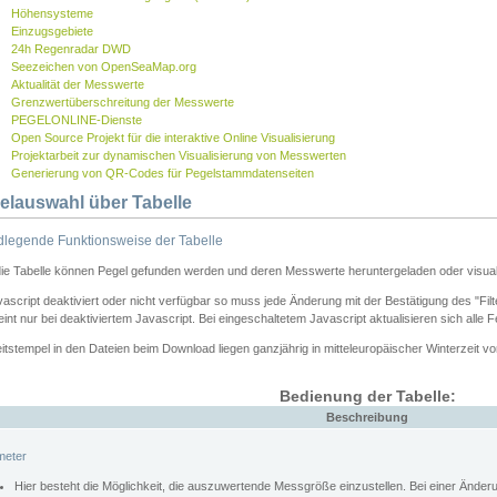
Höhensysteme
Einzugsgebiete
24h Regenradar DWD
Seezeichen von OpenSeaMap.org
Aktualität der Messwerte
Grenzwertüberschreitung der Messwerte
PEGELONLINE-Dienste
Open Source Projekt für die interaktive Online Visualisierung
Projektarbeit zur dynamischen Visualisierung von Messwerten
Generierung von QR-Codes für Pegelstammdatenseiten
elauswahl über Tabelle
legende Funktionsweise der Tabelle
die Tabelle können Pegel gefunden werden und deren Messwerte heruntergeladen oder visuali
vascript deaktiviert oder nicht verfügbar so muss jede Änderung mit der Bestätigung des "Filt
int nur bei deaktiviertem Javascript. Bei eingeschaltetem Javascript aktualisieren sich alle 
itstempel in den Dateien beim Download liegen ganzjährig in mitteleuropäischer Winterzeit vo
Bedienung der Tabelle:
Beschreibung
meter
Hier besteht die Möglichkeit, die auszuwertende Messgröße einzustellen. Bei einer Ände