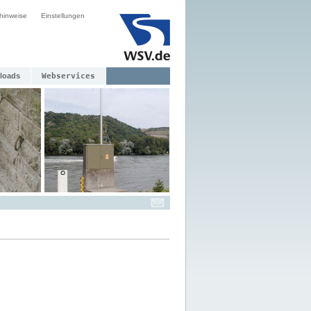
hinweise
Einstellungen
loads
Webservices