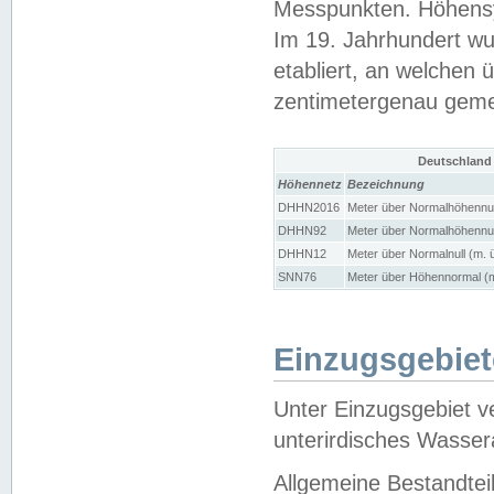
Messpunkten. Höhensy
Im 19. Jahrhundert wu
etabliert, an welchen 
zentimetergenau gem
Deutschland
Höhennetz
Bezeichnung
DHHN2016
Meter über Normalhöhennul
DHHN92
Meter über Normalhöhennul
DHHN12
Meter über Normalnull (m. 
SNN76
Meter über Höhennormal (m
Einzugsgebiet
Unter Einzugsgebiet v
unterirdisches Wasser
Allgemeine Bestandtei