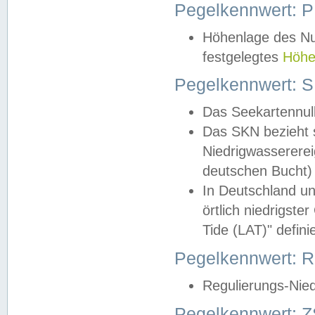
Pegelkennwert: 
Höhenlage des Nul
festgelegtes
Höhe
Pegelkennwert: 
Das Seekartennull
Das SKN bezieht s
Niedrigwassererei
deutschen Bucht) 
In Deutschland un
örtlich niedrigst
Tide (LAT)" definie
Pegelkennwert:
Regulierungs-Nie
Pegelkennwert: Z