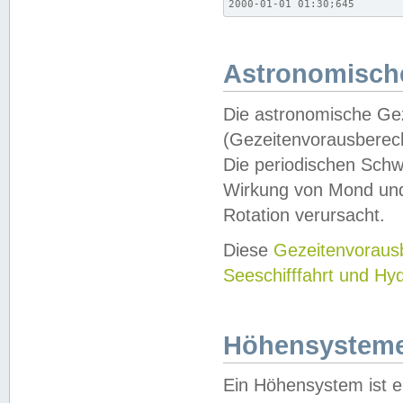
2000-01-01 01:30;645
Astronomische
Die astronomische Gez
(Gezeitenvorausberec
Die periodischen Schw
Wirkung von Mond und
Rotation verursacht.
Diese
Gezeitenvorau
Seeschifffahrt und Hy
Höhensystem
Ein Höhensystem ist e