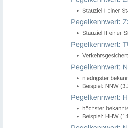
Stauziel I einer S
Pegelkennwert: Z
Stauziel II einer 
Pegelkennwert:
Verkehrsgesichert
Pegelkennwert:
niedrigster bekan
Beispiel: NNW (3
Pegelkennwert:
höchster bekannt
Beispiel: HHW (1
Pegelkennwert: 