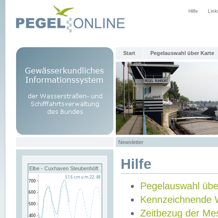
Hilfe
Link
Start
Pegelauswahl über Karte
Newsletter
Hilfe
Elbe - Cuxhaven Steubenhöft
Pegelauswahl übe
Kennzeichnende 
Zeitbezug der Me