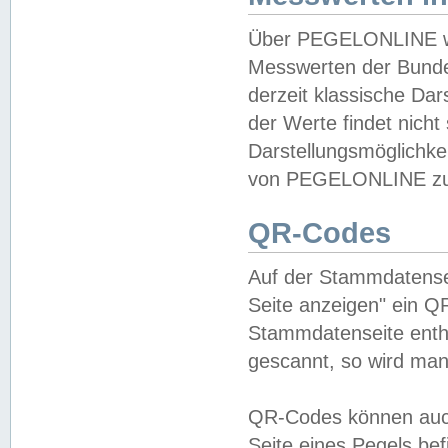
Über PEGELONLINE wer
Messwerten der Bundes
derzeit klassische Da
der Werte findet nicht 
Darstellungsmöglichkei
von PEGELONLINE zu 
QR-Codes
Auf der Stammdatensei
Seite anzeigen" ein Q
Stammdatenseite enthä
gescannt, so wird man
QR-Codes können auc
Seite eines Pegels be