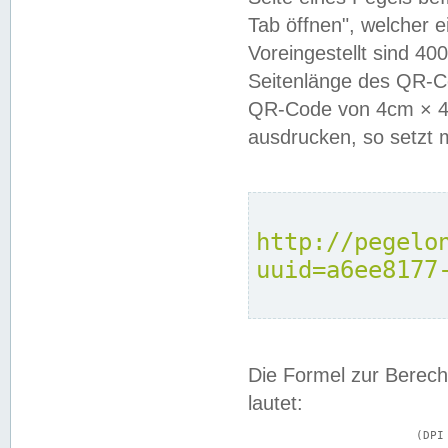
Tab öffnen", welcher 
Voreingestellt sind 4
Seitenlänge des QR-C
QR-Code von 4cm × 4c
ausdrucken, so setzt 
http://pegelo
uuid=a6ee8177
Die Formel zur Berech
lautet:
			(DPI × Druckkantenlänge in cm) ÷ 2,54 = Kantenlänge in Pixel
