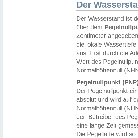
Der Wasserst
Der Wasserstand ist d
über dem
Pegelnullp
Zentimeter angegeben
die lokale Wassertie
aus. Erst durch die A
Wert des Pegelnullpun
Normalhöhennull (NHN
Pegelnullpunkt (PNP)
Der Pegelnullpunkt ei
absolut und wird auf
Normalhöhennull (NHN
den Betreiber des Pege
eine lange Zeit geme
Die Pegellatte wird s