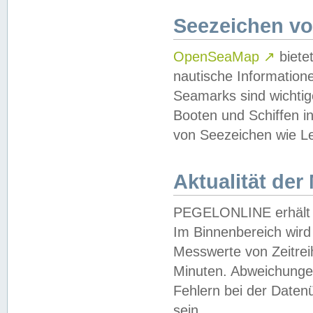
Seezeichen v
OpenSeaMap
↗
biete
nautische Information
Seamarks sind wichtig
Booten und Schiffen i
von Seezeichen wie Le
Aktualität der
PEGELONLINE erhält u
Im Binnenbereich wird 
Messwerte von Zeitreih
Minuten. Abweichungen
Fehlern bei der Daten
sein.