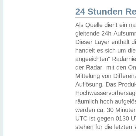
24 Stunden R
Als Quelle dient ein n
gleitende 24h-Aufsum
Dieser Layer enthält
handelt es sich um di
angeeichten“ Radarnie
der Radar- mit den O
Mittelung von Differe
Auflösung. Das Produk
Hochwasservorhersagez
räumlich hoch aufgelö
werden ca. 30 Minuten
UTC ist gegen 0130 UTC
stehen für die letzten