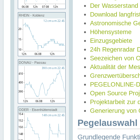
Der Wasserstand
Download langfris
RHEIN - Koblenz
Astronomische Gez
Höhensysteme
Einzugsgebiete
24h Regenradar
Seezeichen von 
DONAU - Passau
Aktualität der Me
Grenzwertübersch
PEGELONLINE-Di
Open Source Projek
Projektarbeit zur
Generierung von 
ODER - Eisenhüttenstadt
Pegelauswahl 
Grundlegende Funkti