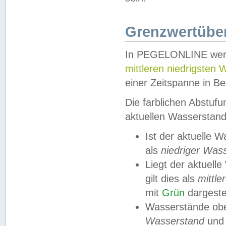
Grenzwertüber
In PEGELONLINE werde
mittleren niedrigsten
einer Zeitspanne in Be
Die farblichen Abstuf
aktuellen Wasserstand
Ist der aktuelle 
als
niedriger Was
Liegt der aktue
gilt dies als
mittle
mit
Grün
dargestel
Wasserstände obe
Wasserstand
und