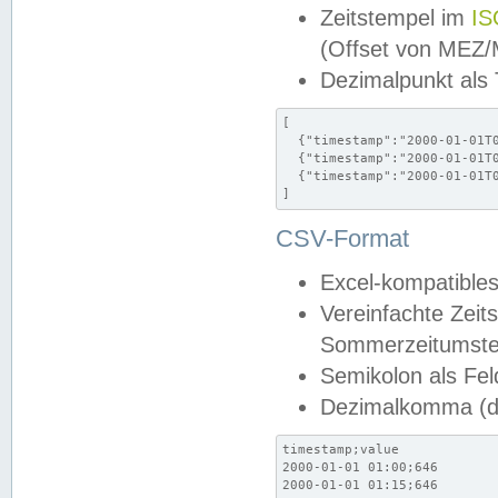
Zeitstempel im
IS
(Offset von MEZ
Dezimalpunkt als
[

  {"timestamp":"2000-01-01T0
  {"timestamp":"2000-01-01T0
  {"timestamp":"2000-01-01T0
]
CSV-Format
Excel-kompatibles
Vereinfachte Zeit
Sommerzeitumstel
Semikolon als Fel
Dezimalkomma (de
timestamp;value

2000-01-01 01:00;646

2000-01-01 01:15;646
