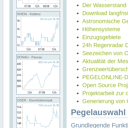
Der Wasserstand
Download langfris
RHEIN - Koblenz
Astronomische Gez
Höhensysteme
Einzugsgebiete
24h Regenradar
Seezeichen von 
DONAU - Passau
Aktualität der Me
Grenzwertübersch
PEGELONLINE-Di
Open Source Projek
Projektarbeit zur
Generierung von 
ODER - Eisenhüttenstadt
Pegelauswahl 
Grundlegende Funkti