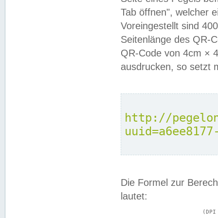
Tab öffnen", welcher 
Voreingestellt sind 4
Seitenlänge des QR-C
QR-Code von 4cm × 4c
ausdrucken, so setzt 
http://pegelo
uuid=a6ee8177
Die Formel zur Berech
lautet:
			(DPI × Druckkantenlänge in cm) ÷ 2,54 = Kantenlänge in Pixel
