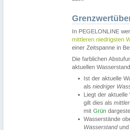
Grenzwertüber
In PEGELONLINE werde
mittleren niedrigsten
einer Zeitspanne in Be
Die farblichen Abstuf
aktuellen Wasserstand
Ist der aktuelle 
als
niedriger Was
Liegt der aktue
gilt dies als
mittle
mit
Grün
dargestel
Wasserstände obe
Wasserstand
und