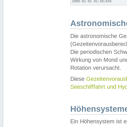
2000-01-01 01:30;645
Astronomische
Die astronomische Gez
(Gezeitenvorausberec
Die periodischen Schw
Wirkung von Mond und
Rotation verursacht.
Diese
Gezeitenvorau
Seeschifffahrt und Hy
Höhensystem
Ein Höhensystem ist e