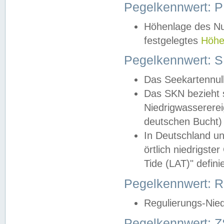
Pegelkennwert: 
Höhenlage des Nul
festgelegtes
Höhe
Pegelkennwert: 
Das Seekartennull
Das SKN bezieht s
Niedrigwassererei
deutschen Bucht) 
In Deutschland un
örtlich niedrigst
Tide (LAT)" definie
Pegelkennwert:
Regulierungs-Nie
Pegelkennwert: Z