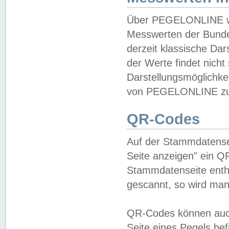
Über PEGELONLINE wer
Messwerten der Bundes
derzeit klassische Da
der Werte findet nicht 
Darstellungsmöglichkei
von PEGELONLINE zu 
QR-Codes
Auf der Stammdatensei
Seite anzeigen" ein Q
Stammdatenseite enthä
gescannt, so wird man
QR-Codes können auc
Seite eines Pegels be