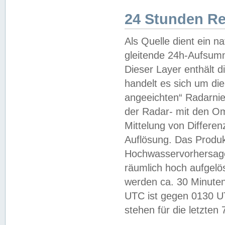
24 Stunden R
Als Quelle dient ein n
gleitende 24h-Aufsum
Dieser Layer enthält
handelt es sich um di
angeeichten“ Radarnie
der Radar- mit den O
Mittelung von Differe
Auflösung. Das Produk
Hochwasservorhersagez
räumlich hoch aufgelö
werden ca. 30 Minuten
UTC ist gegen 0130 UTC
stehen für die letzten