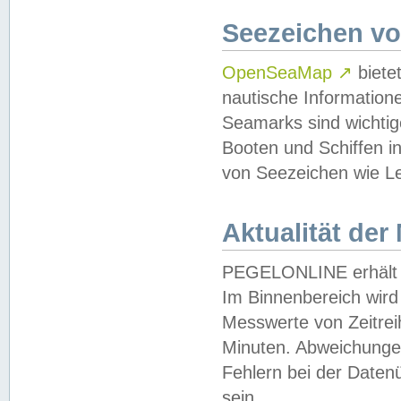
Seezeichen v
OpenSeaMap
↗
biete
nautische Information
Seamarks sind wichtig
Booten und Schiffen i
von Seezeichen wie Le
Aktualität der
PEGELONLINE erhält u
Im Binnenbereich wird 
Messwerte von Zeitreih
Minuten. Abweichungen
Fehlern bei der Daten
sein.