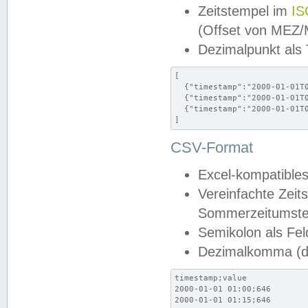
Zeitstempel im
IS
(Offset von MEZ
Dezimalpunkt als
[

  {"timestamp":"2000-01-01T0
  {"timestamp":"2000-01-01T0
  {"timestamp":"2000-01-01T0
]
CSV-Format
Excel-kompatibles
Vereinfachte Zeit
Sommerzeitumstel
Semikolon als Fel
Dezimalkomma (de
timestamp;value

2000-01-01 01:00;646

2000-01-01 01:15;646
