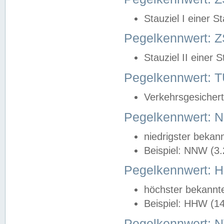
Stauziel I einer S
Pegelkennwert: Z
Stauziel II einer 
Pegelkennwert:
Verkehrsgesichert
Pegelkennwert:
niedrigster bekan
Beispiel: NNW (3
Pegelkennwert:
höchster bekannt
Beispiel: HHW (1
Pegelkennwert: 