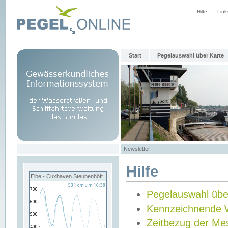
Hilfe
Link
Start
Pegelauswahl über Karte
Newsletter
Hilfe
Elbe - Cuxhaven Steubenhöft
Pegelauswahl übe
Kennzeichnende 
Zeitbezug der Me