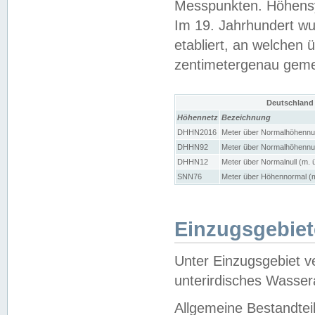
Messpunkten. Höhensy
Im 19. Jahrhundert wu
etabliert, an welchen 
zentimetergenau gem
Deutschland
Höhennetz
Bezeichnung
DHHN2016
Meter über Normalhöhennul
DHHN92
Meter über Normalhöhennul
DHHN12
Meter über Normalnull (m. 
SNN76
Meter über Höhennormal (m
Einzugsgebiet
Unter Einzugsgebiet v
unterirdisches Wasser
Allgemeine Bestandtei