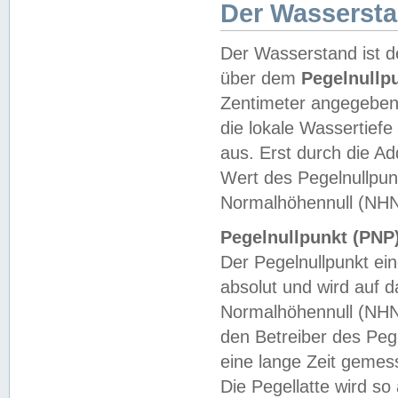
Der Wasserst
Der Wasserstand ist d
über dem
Pegelnullp
Zentimeter angegeben
die lokale Wassertie
aus. Erst durch die A
Wert des Pegelnullpun
Normalhöhennull (NHN
Pegelnullpunkt (PNP)
Der Pegelnullpunkt ei
absolut und wird auf
Normalhöhennull (NHN
den Betreiber des Pege
eine lange Zeit geme
Die Pegellatte wird s