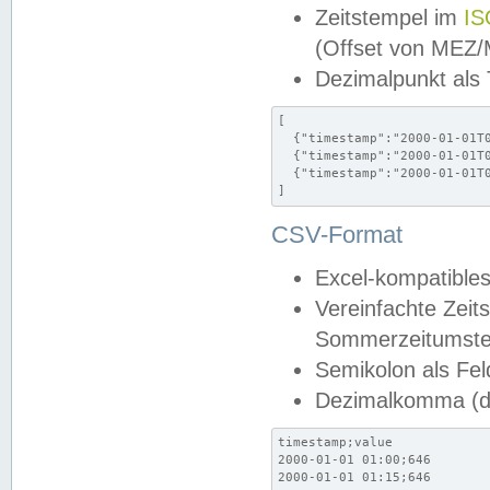
Zeitstempel im
IS
(Offset von MEZ
Dezimalpunkt als
[

  {"timestamp":"2000-01-01T0
  {"timestamp":"2000-01-01T0
  {"timestamp":"2000-01-01T0
]
CSV-Format
Excel-kompatibles
Vereinfachte Zeit
Sommerzeitumstel
Semikolon als Fel
Dezimalkomma (de
timestamp;value

2000-01-01 01:00;646

2000-01-01 01:15;646
