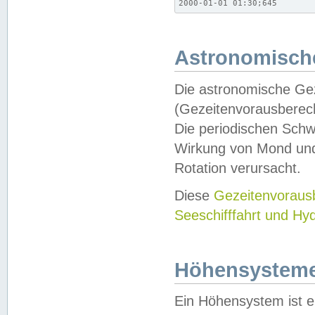
2000-01-01 01:30;645
Astronomische
Die astronomische Gez
(Gezeitenvorausberec
Die periodischen Schw
Wirkung von Mond und
Rotation verursacht.
Diese
Gezeitenvorau
Seeschifffahrt und Hy
Höhensystem
Ein Höhensystem ist e