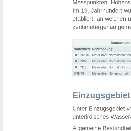
Messpunkten. Höhensy
Im 19. Jahrhundert wu
etabliert, an welchen 
zentimetergenau gem
Deutschland
Höhennetz
Bezeichnung
DHHN2016
Meter über Normalhöhennul
DHHN92
Meter über Normalhöhennul
DHHN12
Meter über Normalnull (m. 
SNN76
Meter über Höhennormal (m
Einzugsgebiet
Unter Einzugsgebiet v
unterirdisches Wasser
Allgemeine Bestandtei