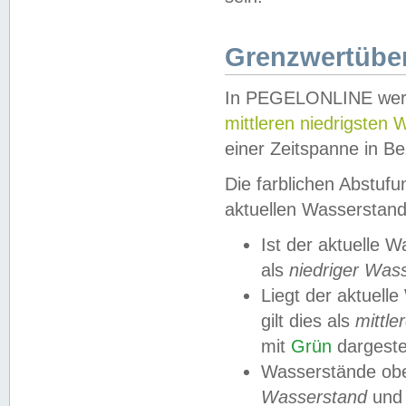
Grenzwertüber
In PEGELONLINE werde
mittleren niedrigsten
einer Zeitspanne in Be
Die farblichen Abstuf
aktuellen Wasserstand
Ist der aktuelle 
als
niedriger Was
Liegt der aktue
gilt dies als
mittle
mit
Grün
dargestel
Wasserstände obe
Wasserstand
und