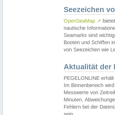
Seezeichen v
OpenSeaMap
↗
biete
nautische Information
Seamarks sind wichtig
Booten und Schiffen i
von Seezeichen wie Le
Aktualität der
PEGELONLINE erhält u
Im Binnenbereich wird 
Messwerte von Zeitreih
Minuten. Abweichungen
Fehlern bei der Daten
sein.