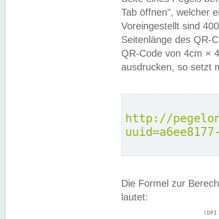
Tab öffnen", welcher 
Voreingestellt sind 4
Seitenlänge des QR-C
QR-Code von 4cm × 4c
ausdrucken, so setzt 
http://pegelo
uuid=a6ee8177
Die Formel zur Berech
lautet:
			(DPI × Druckkantenlänge in cm) ÷ 2,54 = Kantenlänge in Pixel
