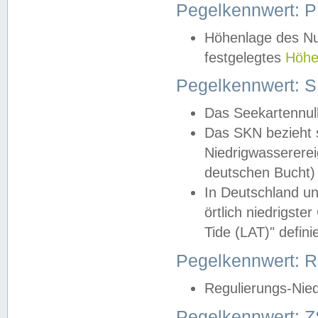
Pegelkennwert: 
Höhenlage des Nul
festgelegtes
Höhe
Pegelkennwert: 
Das Seekartennull
Das SKN bezieht s
Niedrigwassererei
deutschen Bucht) 
In Deutschland un
örtlich niedrigst
Tide (LAT)" definie
Pegelkennwert:
Regulierungs-Nie
Pegelkennwert: Z