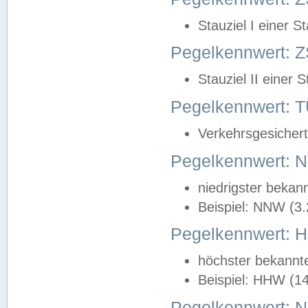
Stauziel I einer S
Pegelkennwert: Z
Stauziel II einer 
Pegelkennwert:
Verkehrsgesichert
Pegelkennwert:
niedrigster bekan
Beispiel: NNW (3
Pegelkennwert:
höchster bekannt
Beispiel: HHW (1
Pegelkennwert: 