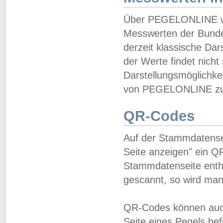
Über PEGELONLINE wer
Messwerten der Bundes
derzeit klassische Da
der Werte findet nicht 
Darstellungsmöglichkei
von PEGELONLINE zu 
QR-Codes
Auf der Stammdatensei
Seite anzeigen" ein Q
Stammdatenseite enthä
gescannt, so wird man
QR-Codes können auc
Seite eines Pegels be