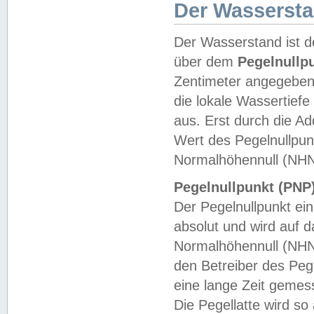
Der Wasserst
Der Wasserstand ist d
über dem
Pegelnullp
Zentimeter angegeben
die lokale Wassertie
aus. Erst durch die A
Wert des Pegelnullpun
Normalhöhennull (NHN
Pegelnullpunkt (PNP)
Der Pegelnullpunkt ei
absolut und wird auf
Normalhöhennull (NHN
den Betreiber des Pege
eine lange Zeit geme
Die Pegellatte wird s