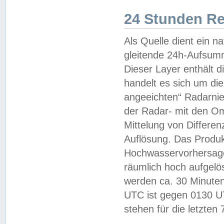
24 Stunden R
Als Quelle dient ein n
gleitende 24h-Aufsum
Dieser Layer enthält
handelt es sich um di
angeeichten“ Radarnie
der Radar- mit den O
Mittelung von Differe
Auflösung. Das Produk
Hochwasservorhersagez
räumlich hoch aufgelö
werden ca. 30 Minuten
UTC ist gegen 0130 UTC
stehen für die letzten