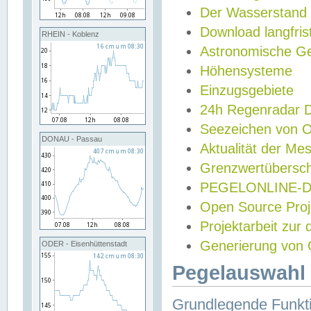
Der Wasserstand
Download langfris
RHEIN - Koblenz
Astronomische Gez
Höhensysteme
Einzugsgebiete
24h Regenradar
Seezeichen von 
DONAU - Passau
Aktualität der Me
Grenzwertübersch
PEGELONLINE-Di
Open Source Projek
Projektarbeit zur
Generierung von 
ODER - Eisenhüttenstadt
Pegelauswahl 
Grundlegende Funkti