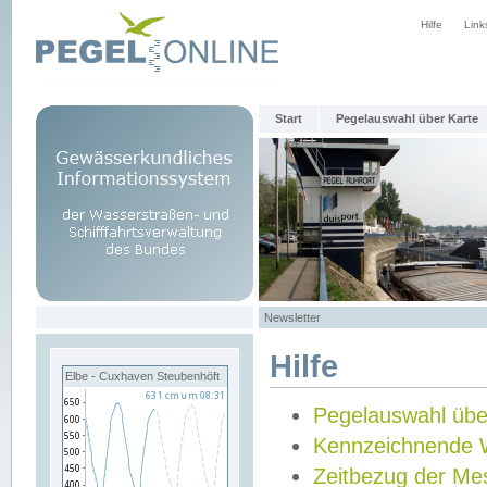
Hilfe
Link
Start
Pegelauswahl über Karte
Newsletter
Hilfe
Elbe - Cuxhaven Steubenhöft
Pegelauswahl übe
Kennzeichnende 
Zeitbezug der Me