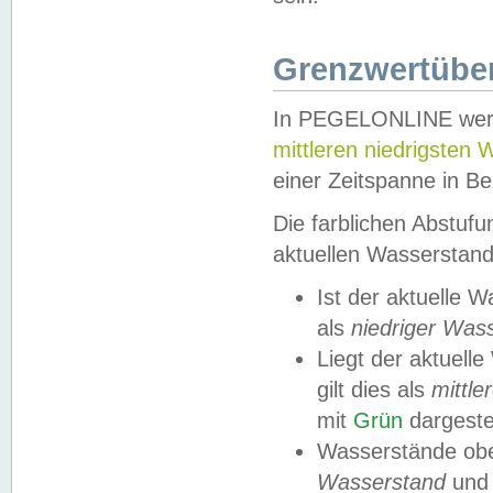
Grenzwertüber
In PEGELONLINE werde
mittleren niedrigsten
einer Zeitspanne in Be
Die farblichen Abstuf
aktuellen Wasserstand
Ist der aktuelle 
als
niedriger Was
Liegt der aktue
gilt dies als
mittle
mit
Grün
dargestel
Wasserstände obe
Wasserstand
und