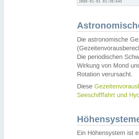
2000-01-01 01:30;645
Astronomische
Die astronomische Gez
(Gezeitenvorausberec
Die periodischen Schw
Wirkung von Mond und
Rotation verursacht.
Diese
Gezeitenvorau
Seeschifffahrt und Hy
Höhensystem
Ein Höhensystem ist e