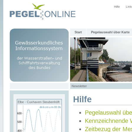
Hilfe
Link
Start
Pegelauswahl über Karte
Newsletter
Hilfe
Elbe - Cuxhaven Steubenhöft
Pegelauswahl übe
Kennzeichnende 
Zeitbezug der Me