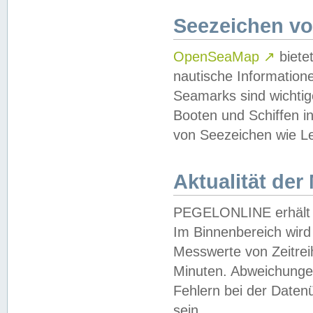
Seezeichen v
OpenSeaMap
↗
biete
nautische Information
Seamarks sind wichtig
Booten und Schiffen i
von Seezeichen wie Le
Aktualität der
PEGELONLINE erhält u
Im Binnenbereich wird 
Messwerte von Zeitreih
Minuten. Abweichungen
Fehlern bei der Daten
sein.