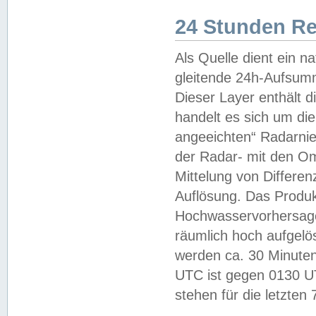
24 Stunden R
Als Quelle dient ein n
gleitende 24h-Aufsum
Dieser Layer enthält
handelt es sich um di
angeeichten“ Radarnie
der Radar- mit den O
Mittelung von Differe
Auflösung. Das Produk
Hochwasservorhersagez
räumlich hoch aufgelö
werden ca. 30 Minuten
UTC ist gegen 0130 UTC
stehen für die letzten