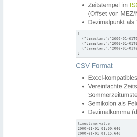
Zeitstempel im
IS
(Offset von MEZ
Dezimalpunkt als
[

  {"timestamp":"2000-01-01T0
  {"timestamp":"2000-01-01T0
  {"timestamp":"2000-01-01T0
]
CSV-Format
Excel-kompatibles
Vereinfachte Zeit
Sommerzeitumstel
Semikolon als Fel
Dezimalkomma (de
timestamp;value

2000-01-01 01:00;646

2000-01-01 01:15;646
