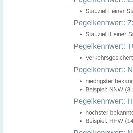
Stauziel I einer S
Pegelkennwert: Z
Stauziel II einer 
Pegelkennwert:
Verkehrsgesichert
Pegelkennwert:
niedrigster bekan
Beispiel: NNW (3
Pegelkennwert:
höchster bekannt
Beispiel: HHW (1
Pegelkennwert: 