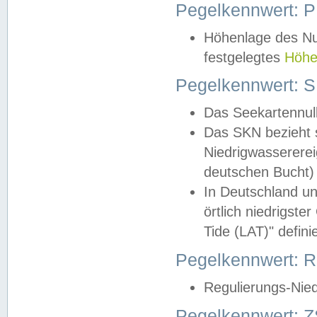
Pegelkennwert: 
Höhenlage des Nul
festgelegtes
Höhe
Pegelkennwert: 
Das Seekartennull
Das SKN bezieht s
Niedrigwassererei
deutschen Bucht) 
In Deutschland un
örtlich niedrigst
Tide (LAT)" definie
Pegelkennwert:
Regulierungs-Nie
Pegelkennwert: Z