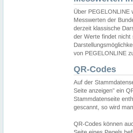
Über PEGELONLINE wer
Messwerten der Bundes
derzeit klassische Da
der Werte findet nicht 
Darstellungsmöglichkei
von PEGELONLINE zu 
QR-Codes
Auf der Stammdatensei
Seite anzeigen" ein Q
Stammdatenseite enthä
gescannt, so wird man
QR-Codes können auc
Seite eines Pegels be