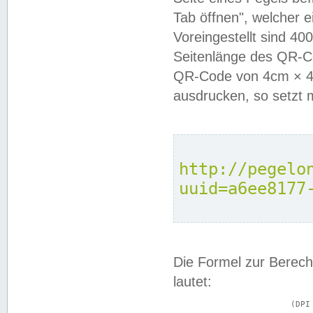
Tab öffnen", welcher 
Voreingestellt sind 4
Seitenlänge des QR-C
QR-Code von 4cm × 4c
ausdrucken, so setzt 
http://pegelo
uuid=a6ee8177
Die Formel zur Berech
lautet:
			(DPI × Druckkantenlänge in cm) ÷ 2,54 = Kantenlänge in Pixel
