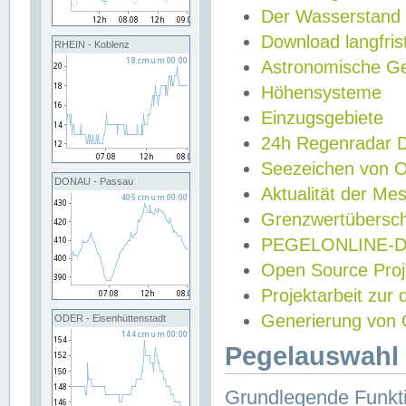
Der Wasserstand
Download langfris
RHEIN - Koblenz
Astronomische Gez
Höhensysteme
Einzugsgebiete
24h Regenradar
Seezeichen von 
DONAU - Passau
Aktualität der Me
Grenzwertübersch
PEGELONLINE-Di
Open Source Projek
Projektarbeit zur
Generierung von 
ODER - Eisenhüttenstadt
Pegelauswahl 
Grundlegende Funkti