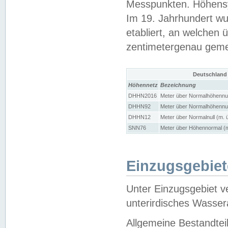
Messpunkten. Höhensy
Im 19. Jahrhundert wu
etabliert, an welchen 
zentimetergenau gem
Deutschland
Höhennetz
Bezeichnung
DHHN2016
Meter über Normalhöhennul
DHHN92
Meter über Normalhöhennul
DHHN12
Meter über Normalnull (m. 
SNN76
Meter über Höhennormal (m
Einzugsgebiet
Unter Einzugsgebiet v
unterirdisches Wasser
Allgemeine Bestandtei