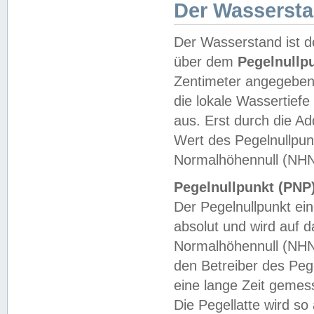
Der Wasserst
Der Wasserstand ist d
über dem
Pegelnullp
Zentimeter angegeben
die lokale Wassertie
aus. Erst durch die A
Wert des Pegelnullpun
Normalhöhennull (NHN
Pegelnullpunkt (PNP)
Der Pegelnullpunkt ei
absolut und wird auf
Normalhöhennull (NHN
den Betreiber des Pege
eine lange Zeit geme
Die Pegellatte wird s