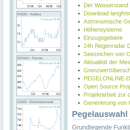
Der Wasserstand
Download langfris
RHEIN - Koblenz
Astronomische Gez
Höhensysteme
Einzugsgebiete
24h Regenradar
Seezeichen von 
DONAU - Passau
Aktualität der Me
Grenzwertübersch
PEGELONLINE-Di
Open Source Projek
Projektarbeit zur
Generierung von 
ODER - Eisenhüttenstadt
Pegelauswahl 
Grundlegende Funkti