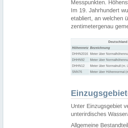
Messpunkten. Höhensy
Im 19. Jahrhundert wu
etabliert, an welchen 
zentimetergenau gem
Deutschland
Höhennetz
Bezeichnung
DHHN2016
Meter über Normalhöhennul
DHHN92
Meter über Normalhöhennul
DHHN12
Meter über Normalnull (m. 
SNN76
Meter über Höhennormal (m
Einzugsgebiet
Unter Einzugsgebiet v
unterirdisches Wasser
Allgemeine Bestandtei