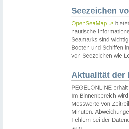
Seezeichen v
OpenSeaMap
↗
biete
nautische Information
Seamarks sind wichtig
Booten und Schiffen i
von Seezeichen wie Le
Aktualität der
PEGELONLINE erhält u
Im Binnenbereich wird 
Messwerte von Zeitreih
Minuten. Abweichungen
Fehlern bei der Daten
sein.