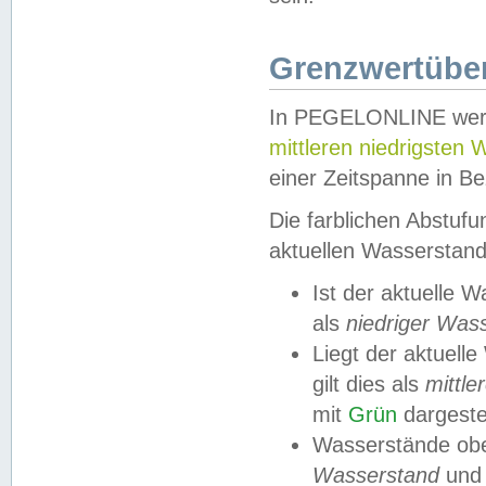
Grenzwertüber
In PEGELONLINE werde
mittleren niedrigsten
einer Zeitspanne in Be
Die farblichen Abstuf
aktuellen Wasserstand
Ist der aktuelle 
als
niedriger Was
Liegt der aktue
gilt dies als
mittle
mit
Grün
dargestel
Wasserstände obe
Wasserstand
und