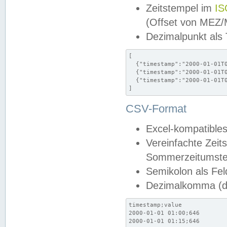
Zeitstempel im
IS
(Offset von MEZ
Dezimalpunkt als
[

  {"timestamp":"2000-01-01T0
  {"timestamp":"2000-01-01T0
  {"timestamp":"2000-01-01T0
]
CSV-Format
Excel-kompatibles
Vereinfachte Zeit
Sommerzeitumstel
Semikolon als Fel
Dezimalkomma (de
timestamp;value

2000-01-01 01:00;646

2000-01-01 01:15;646
