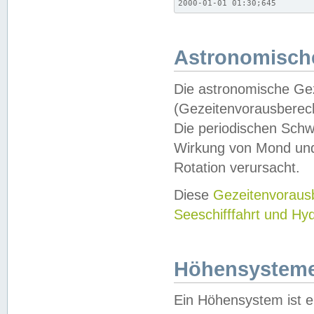
2000-01-01 01:30;645
Astronomische
Die astronomische Gez
(Gezeitenvorausberec
Die periodischen Schw
Wirkung von Mond und
Rotation verursacht.
Diese
Gezeitenvorau
Seeschifffahrt und Hy
Höhensystem
Ein Höhensystem ist e