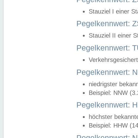
Stauziel I einer S
Pegelkennwert: Z
Stauziel II einer 
Pegelkennwert:
Verkehrsgesichert
Pegelkennwert:
niedrigster bekan
Beispiel: NNW (3
Pegelkennwert:
höchster bekannt
Beispiel: HHW (1
Pegelkennwert: 