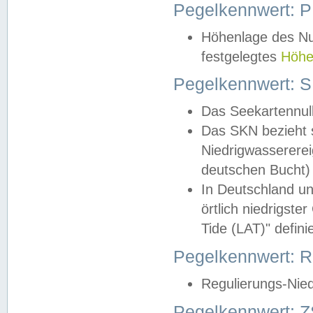
Pegelkennwert: 
Höhenlage des Nul
festgelegtes
Höhe
Pegelkennwert: 
Das Seekartennull
Das SKN bezieht s
Niedrigwassererei
deutschen Bucht) 
In Deutschland un
örtlich niedrigst
Tide (LAT)" definie
Pegelkennwert:
Regulierungs-Nie
Pegelkennwert: Z