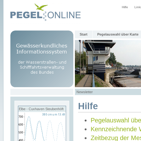
Hilfe
Link
Start
Pegelauswahl über Karte
Newsletter
Hilfe
Elbe - Cuxhaven Steubenhöft
Pegelauswahl übe
Kennzeichnende 
Zeitbezug der Me