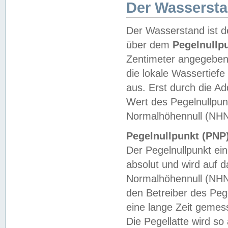
Der Wasserst
Der Wasserstand ist d
über dem
Pegelnullp
Zentimeter angegeben
die lokale Wassertie
aus. Erst durch die A
Wert des Pegelnullpun
Normalhöhennull (NHN
Pegelnullpunkt (PNP)
Der Pegelnullpunkt ei
absolut und wird auf
Normalhöhennull (NHN
den Betreiber des Pege
eine lange Zeit geme
Die Pegellatte wird s