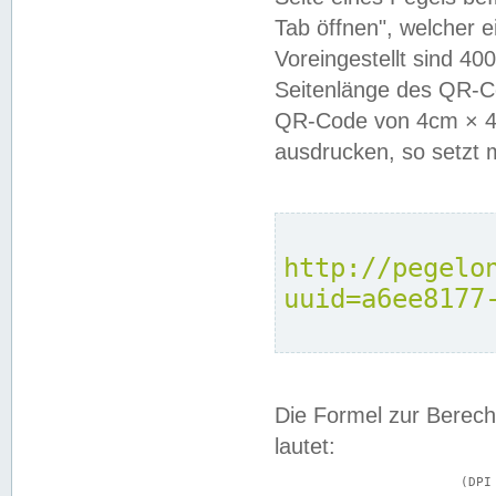
Tab öffnen", welcher 
Voreingestellt sind 4
Seitenlänge des QR-C
QR-Code von 4cm × 4c
ausdrucken, so setzt 
http://pegelo
uuid=a6ee8177
Die Formel zur Berech
lautet:
			(DPI × Druckkantenlänge in cm) ÷ 2,54 = Kantenlänge in Pixel
