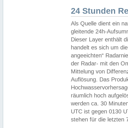
24 Stunden R
Als Quelle dient ein n
gleitende 24h-Aufsum
Dieser Layer enthält
handelt es sich um di
angeeichten“ Radarnie
der Radar- mit den O
Mittelung von Differe
Auflösung. Das Produk
Hochwasservorhersagez
räumlich hoch aufgelö
werden ca. 30 Minuten
UTC ist gegen 0130 UTC
stehen für die letzten