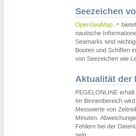
Seezeichen v
OpenSeaMap
↗
biete
nautische Information
Seamarks sind wichtig
Booten und Schiffen i
von Seezeichen wie Le
Aktualität der
PEGELONLINE erhält u
Im Binnenbereich wird 
Messwerte von Zeitreih
Minuten. Abweichungen
Fehlern bei der Daten
sein.