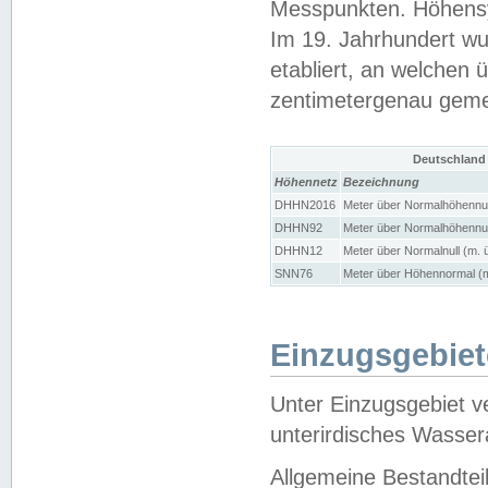
Messpunkten. Höhensy
Im 19. Jahrhundert wu
etabliert, an welchen 
zentimetergenau gem
Deutschland
Höhennetz
Bezeichnung
DHHN2016
Meter über Normalhöhennul
DHHN92
Meter über Normalhöhennul
DHHN12
Meter über Normalnull (m. 
SNN76
Meter über Höhennormal (m
Einzugsgebiet
Unter Einzugsgebiet v
unterirdisches Wasser
Allgemeine Bestandtei