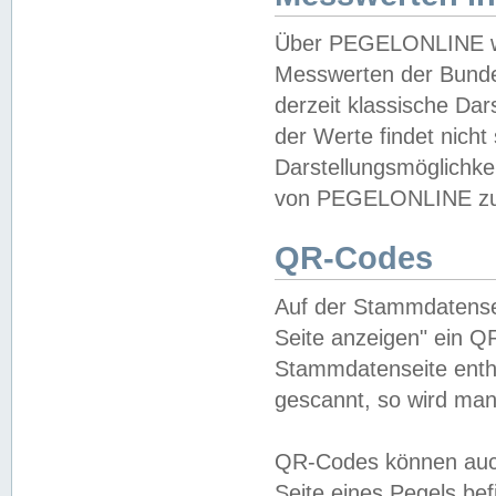
Über PEGELONLINE wer
Messwerten der Bundes
derzeit klassische Da
der Werte findet nicht 
Darstellungsmöglichkei
von PEGELONLINE zu 
QR-Codes
Auf der Stammdatensei
Seite anzeigen" ein Q
Stammdatenseite enthä
gescannt, so wird man
QR-Codes können auc
Seite eines Pegels be