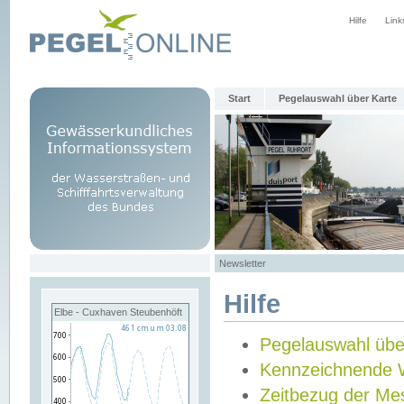
Hilfe
Link
Start
Pegelauswahl über Karte
Newsletter
Hilfe
Elbe - Cuxhaven Steubenhöft
Pegelauswahl übe
Kennzeichnende 
Zeitbezug der Me