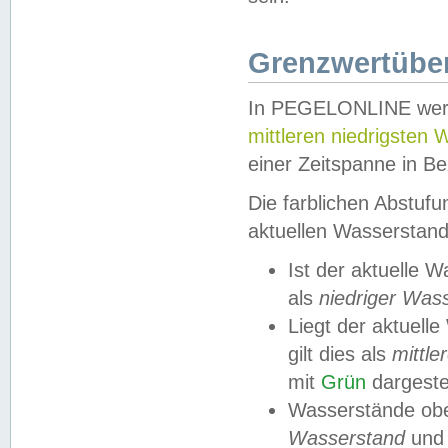
Grenzwertüber
In PEGELONLINE werde
mittleren niedrigsten
einer Zeitspanne in Be
Die farblichen Abstuf
aktuellen Wasserstand
Ist der aktuelle 
als
niedriger Was
Liegt der aktue
gilt dies als
mittle
mit
Grün
dargestel
Wasserstände obe
Wasserstand
und