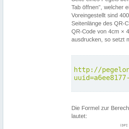
Tab öffnen", welcher 
Voreingestellt sind 4
Seitenlänge des QR-C
QR-Code von 4cm × 4c
ausdrucken, so setzt 
http://pegelo
uuid=a6ee8177
Die Formel zur Berech
lautet:
			(DPI × Druckkantenlänge in cm) ÷ 2,54 = Kantenlänge in Pixel
