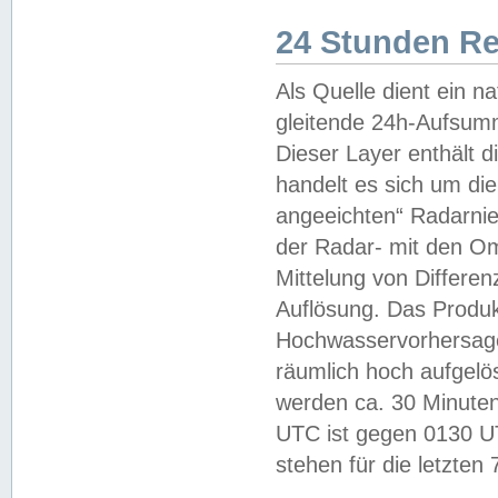
24 Stunden R
Als Quelle dient ein n
gleitende 24h-Aufsum
Dieser Layer enthält
handelt es sich um di
angeeichten“ Radarnie
der Radar- mit den O
Mittelung von Differe
Auflösung. Das Produk
Hochwasservorhersagez
räumlich hoch aufgelö
werden ca. 30 Minuten
UTC ist gegen 0130 UTC
stehen für die letzten