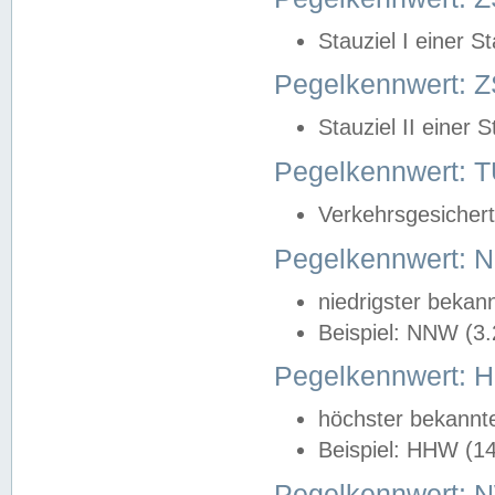
Stauziel I einer S
Pegelkennwert: Z
Stauziel II einer 
Pegelkennwert:
Verkehrsgesichert
Pegelkennwert:
niedrigster bekan
Beispiel: NNW (3
Pegelkennwert:
höchster bekannt
Beispiel: HHW (1
Pegelkennwert: 