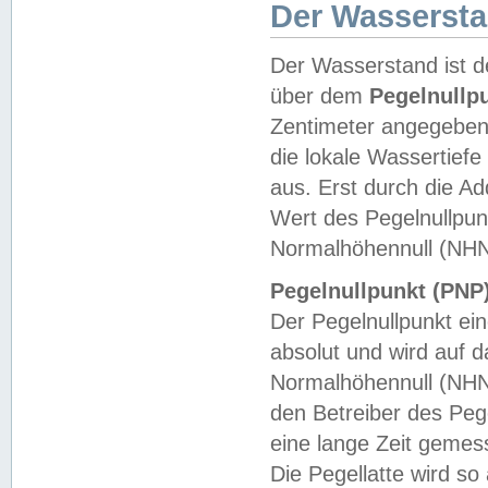
Der Wasserst
Der Wasserstand ist d
über dem
Pegelnullp
Zentimeter angegeben
die lokale Wassertie
aus. Erst durch die A
Wert des Pegelnullpun
Normalhöhennull (NHN
Pegelnullpunkt (PNP)
Der Pegelnullpunkt ei
absolut und wird auf
Normalhöhennull (NHN
den Betreiber des Pege
eine lange Zeit geme
Die Pegellatte wird s