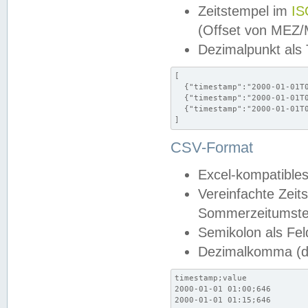
Zeitstempel im
IS
(Offset von MEZ
Dezimalpunkt als
[

  {"timestamp":"2000-01-01T0
  {"timestamp":"2000-01-01T0
  {"timestamp":"2000-01-01T0
]
CSV-Format
Excel-kompatibles
Vereinfachte Zeit
Sommerzeitumstel
Semikolon als Fel
Dezimalkomma (de
timestamp;value

2000-01-01 01:00;646

2000-01-01 01:15;646
