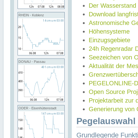
Der Wasserstand
Download langfris
RHEIN - Koblenz
Astronomische Gez
Höhensysteme
Einzugsgebiete
24h Regenradar
Seezeichen von 
DONAU - Passau
Aktualität der Me
Grenzwertübersch
PEGELONLINE-Di
Open Source Projek
Projektarbeit zur
Generierung von 
ODER - Eisenhüttenstadt
Pegelauswahl 
Grundlegende Funkti