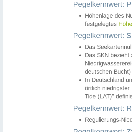
Pegelkennwert: 
Höhenlage des Nul
festgelegtes
Höhe
Pegelkennwert: 
Das Seekartennull
Das SKN bezieht s
Niedrigwassererei
deutschen Bucht) 
In Deutschland un
örtlich niedrigst
Tide (LAT)" definie
Pegelkennwert:
Regulierungs-Nie
Pegelkennwert: Z