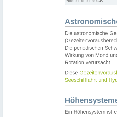
2000-01-01 01:30;645
Astronomische
Die astronomische Gez
(Gezeitenvorausberec
Die periodischen Schw
Wirkung von Mond und
Rotation verursacht.
Diese
Gezeitenvorau
Seeschifffahrt und Hy
Höhensystem
Ein Höhensystem ist e